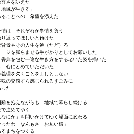
の尊さを訴えた
 地域が生きる」
あることへの 希望を添えた
心情は それぞれが事情を負う
振り返ってほしいと預けた
代背景やその人生を辿（たど）る
メージを膨らませる手がかりとしてお願いした
 香典を包む一途な生き方をする老いた姿を描いた
し 心にとめていただいた
の義理を欠くことをよしとしない
霊魂の交感すら感じられるすごみに
あった
困難を抱えながらも 地域で暮らし続ける
読で進めてゆく
はなにか」を問いかけてゆく場面に変わる
かったわ なんもさ お互い様」
あるまちをつくる