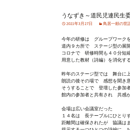
アーカイブ（２）
アーカイブ（２）
アー
うなずき～道民児連民生委
記事（51）～
論文
ブッ
2021年3月27日
鳥居一頼の世
アーカイブ（３）
アーカイブ（３）
アー
記事（101）～
老爺心お節介情報
論文
今年の研修は グループワーク
アーカイブ（４）
道内９カ所で ステージ型の展
アーカイブ（４）
アー
記事（151）～
講演録
社会
コロナで 研修時間も４０分
用意した教材（詩編）を消化す
アーカイブ（５）
アーカイブ（５）
アー
記事（201）～
四国遍路紀行文
研究
昨年のステージ型では 舞台に
朗読の後その場で 感想を聞き
そうすることで 登壇した参加
館内の参加者と共有され 共感
会場は広い会議室だった
１４名は 長テーブルにひとり
距離間は確保されたが 協議は
提示する一つひとつの詩編に 