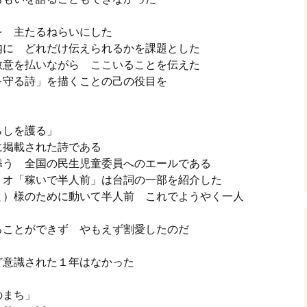
を 主たるねらいにした
内に どれだけ伝えられるかを課題とした
敬意を払いながら ここいることを伝えた
を守る詩」を描くことの己の役目を
らしを護る」
に掲載された詩である
添う 全国の民生児童委員へのエールである
リオ「稼いで半人前」は台詞の一部を紹介した
と）様のために動いて半人前 これでようやく一人
ることができず やもえず割愛したのだ
ど意識された１年はなかった
のまち」