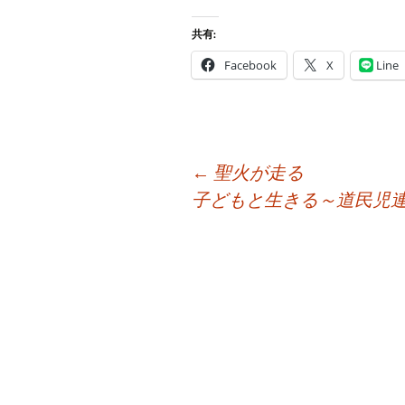
共有:
Facebook
X
Line
投
←
聖火が走る
稿
子どもと生きる～道民児連
ナ
ビ
ゲ
ー
シ
ョ
ン