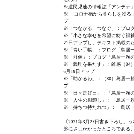
※道民児連の情報誌「アンテナ」№
※ 「コロナ禍から暮らしを護る」
プ
※「つながる つなぐ」：ブログ「
※「小さな幸せを希望に紡ぐ福祉
21日アップし、テキスト掲載のため
※「青い手帳」：ブログ「鳥居一頼
※「群像」：ブログ「鳥居一頼の世
※「義理を果たす」：雑感（84）
6月19日アップ
※「助かるわ」：（80）鳥居一頼
プ
※「日々是好日」：「鳥居一頼の世
※「人生の棚卸し」：「鳥居一頼の
※「持ちつ持たれつ」：「鳥居一頼
〔2021年3月27日書き下ろし
盤にさしかかったところである