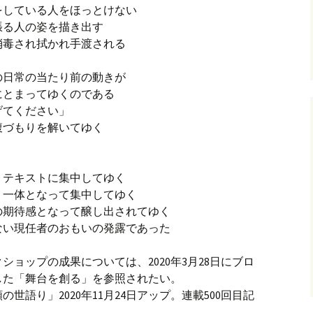
をしている人をほっとけない
張る人の姿を描き出す
消毒され拭かれ手渡される
の日常の当たり前の動きが
にとまってゆくのである
げてください」
腹づもりを解いてゆく
 テキストに集中してゆく
 一体となって集中してゆく
の期待感となって醸し出されてゆく
ない現任者のおもいの発露であった
ョップの成果については、2020年3月28日にブロ
した「舞台を創る」を参照されたい。
世語り」2020年11月24日アップ。連載500回目記