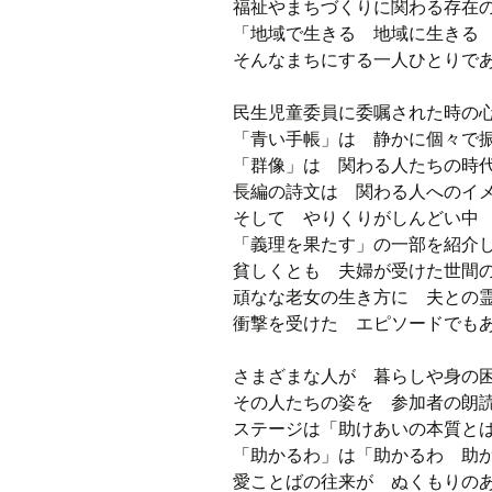
福祉やまちづくりに関わる存在
「地域で生きる 地域に生きる
そんなまちにする一人ひとりで
民生児童委員に委嘱された時の
「青い手帳」は 静かに個々で
「群像」は 関わる人たちの時
長編の詩文は 関わる人へのイ
そして やりくりがしんどい中
「義理を果たす」の一部を紹介
貧しくとも 夫婦が受けた世間
頑なな老女の生き方に 夫との
衝撃を受けた エピソードでも
さまざまな人が 暮らしや身の
その人たちの姿を 参加者の朗
ステージは「助けあいの本質と
「助かるわ」は「助かるわ 助
愛ことばの往来が ぬくもりの