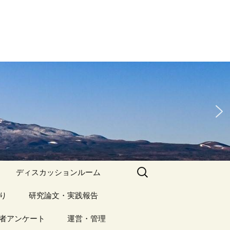
検
ディスカッションルーム
索:
り
アーカイブ（１）
研究論文・実践報告
記事（1）～
）
者アンケート
アーカイブ（１）
運営・管理
アーカイブ（２）
研究論文