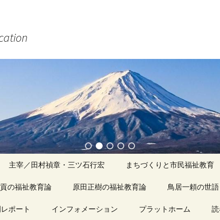
ucation
主宰／田村禎章・三ツ石行宏
まちづくりと市民福祉教育
貢の福祉教育論
原田正樹の福祉教育論
アーカイブ（１）
鳥居一頼の世語
記事（1）～
間レポート
カイブ（１）
インフォメーション
アーカイブ（１）
プラットホーム
アーカイブ（１
読
著書
アーカイブ（２）
「心守る詩」