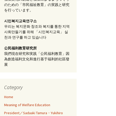
のための「市民福祉教育」の実践と研究
を行っています。
시민복지교육연구소
우리는 복지문화 창조와 복지를 통한 지역
사회만들기를 위해 「시민복지교육」 실
천과 연구를 하고 있습니다
公民福利教育
研究所
我們現在研究和実践「公民福利教育」因
為創造福利文化和進行基于福利的社區發
展
Category
Home
Meaning of Welfare Education
President／Sadaaki Tamura・Yukihiro