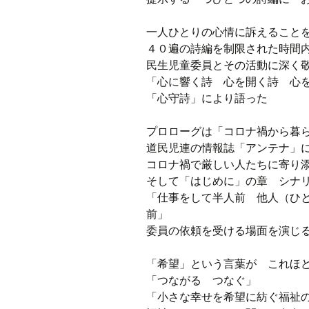
一人ひとりの心情に訴えること
４０遍の詩編を制限された時間
民生児童委員とその活動に深く
「心に響く詩 心を開く詩 心
「心守詩」により語った
プロローグは「コロナ禍から暮
道民児連の情報誌「アンテナ」
コロナ禍で厳しい人たちに寄り
そして「はじめに」の章 シナ
「仕事をして半人前 他人（ひ
前」
委員の依頼を受ける場面を演じ
「希望」という言葉が これほ
「つながる つなぐ」
「小さな幸せを希望に紡ぐ福祉