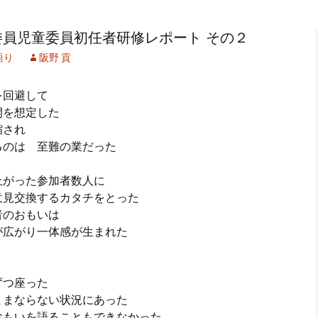
記事（51）～
カイブ（２）
アーカイブ（２）
アーカイブ（２
員児童委員初任者研修レポート その２
クレット
学位論文
アーカイブ（３）
2019/07/17～12/3
記事（101）～
語り
阪野 貢
カイブ（３）
アーカイブ（３）
アーカイブ（３
論文
アーカイブ（４）
2020/01/01～12/3
記事（151）～
を回避して
開を想定した
カイブ（４）
アーカイブ（４）
アーカイブ（４
福祉セミナー
講演録
アーカイブ（５）
2021/01/01～12/3
短縮され
記事（201）～
るのは 至難の業だった
カイブ（５）
アーカイブ（５）
アーカイブ（５
業績
その他
2022/01/01～03/1
上がった参加者数人に
意見交換するカタチをとった
者のおもいは
が広がり一体感が生まれた
ずつ座った
ままならない状況にあった
おもいを語ることもできなかった