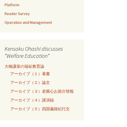
Platform
Reader Survey
Operation and Management
Kensaku Ohashi discusses
“Welfare Education”
大橋謙策の福祉教育論
アーカイブ（１）著書
アーカイブ（２）論文
アーカイブ（３）老爺心お節介情報
アーカイブ（４）講演録
アーカイブ（５）四国遍路紀行文