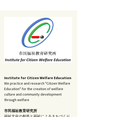
記事（51）～
）
アーカイブ（２）
1
アーカイブ（３）
研究ノート
記事（101）～
）
アーカイブ（３）
1
アーカイブ（４）
調査報告
記事（151）～
）
アーカイブ（４）
1
アーカイブ（５）
実践報告
記事（201）～
）
アーカイブ（５）
5
コラム
Institute for Citizen Welfare Education
We practice and research "Citizen Welfare
Education" for the creation of welfare
culture and community development
through welfare
市民福祉教育研究所
福祉文化の創造と福祉によるまちづくり