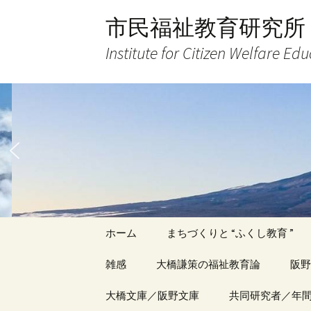
コ
市民福祉教育研究所
ン
テ
Institute for Citizen Welfare Ed
ン
ツ
へ
ス
キ
ッ
プ
ホーム
まちづくりと “ふくし教育 ”
雑感
大橋謙策の福祉教育論
阪野
アーカイブ（１）
大橋文庫／阪野文庫
アーカイブ（１）
共同研究者／年
アー
記事（1）～
著書
著書