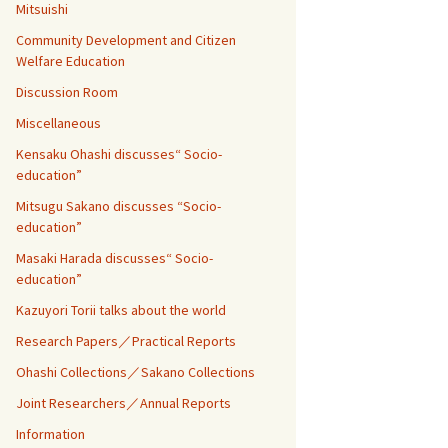
Mitsuishi
Community Development and Citizen
Welfare Education
Discussion Room
Miscellaneous
Kensaku Ohashi discusses“ Socio-
education”
Mitsugu Sakano discusses “Socio-
education”
Masaki Harada discusses“ Socio-
education”
Kazuyori Torii talks about the world
Research Papers／Practical Reports
Ohashi Collections／Sakano Collections
Joint Researchers／Annual Reports
Information