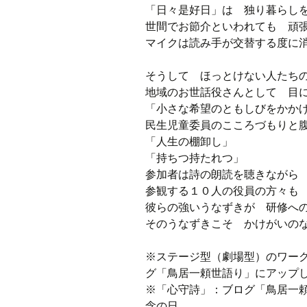
「日々是好日」は 独り暮らし
世間でお節介といわれても 頑
マイクは読み手が交替する度に
そうして ほっとけない人たち
地域のお世話役さんとして 目
「小さな希望のともしびをかか
民生児童委員のこころづもりと
「人生の棚卸し」
「持ちつ持たれつ」
参加者は詩の朗読を聴きながら
参観する１０人の役員の方々も
彼らの強いうなずきが 研修へ
そのうなずきこそ かけがいの
※ステージ型（劇場型）のワークシ
グ「鳥居一頼世語り」にアップ
※「心守詩」：ブログ「鳥居一頼の
念の日