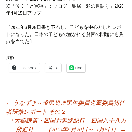
※「泣く子と寛容」：ブログ「鳥居一頼の世語り」2020
年4月15日アップ
〔2021年3月28日書き下ろし。子どもを中心としたレポー
トになった。日本の子どもの置かれる貧困の問題にも焦
点を当てた〕
共有:
Facebook
X
Line
投
←
うなずき～道民児連民生委員児童委員初任
稿
者研修レポート その２
ナ
「大橋謙策・四国お遍路紀行―四国八十八カ
ビ
所巡り―」（2010年9月20日～11月8日）
→