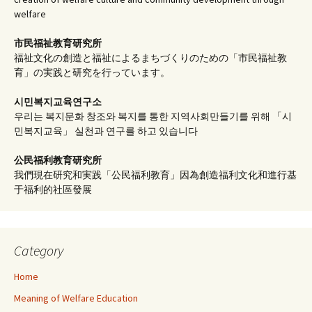
welfare
市民福祉教育研究所
福祉文化の創造と福祉によるまちづくりのための「市民福祉教
育」の実践と研究を行っています。
시민복지교육연구소
우리는 복지문화 창조와 복지를 통한 지역사회만들기를 위해 「시
민복지교육」 실천과 연구를 하고 있습니다
公民福利教育
研究所
我們現在研究和実践「公民福利教育」因為創造福利文化和進行基
于福利的社區發展
Category
Home
Meaning of Welfare Education