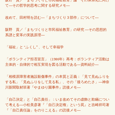
て―その哲学的思考に関する研究メモ―
改めて、田村明を読む―「まちづくり３部作」について―
阪野 貢／「まちづくりと市民福祉教育」の研究 ―その思想的
系譜と変革の実践原理―
「福祉」と “ふくし” 、そして幸福学
「ボランティア拒否宣言」（1986年）再考：ボランティア活動は
主体的・自律的で相互実現を図る活動である―資料紹介―
「相模原障害者施設殺傷事件」の本質と正義：「見て見ぬふりを
する私」「見ぬふりをして見る私」、その「後ろめたさ」―神奈
川新聞取材班著『やまゆり園事件』読後メモ―
「自己決定」と「自己責任」：いま改めてその虚飾と欺瞞につい
て考える―小松美彦著『「自己決定権」という罠』と吉崎祥司著
『「自己責任論」をのりこえる』の読後メモ―