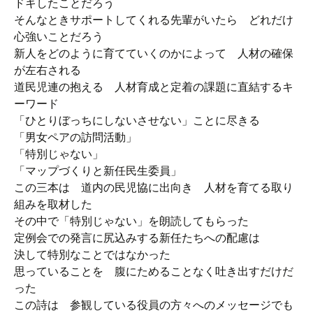
ドキしたことだろう
そんなときサポートしてくれる先輩がいたら どれだけ
心強いことだろう
新人をどのように育てていくのかによって 人材の確保
が左右される
道民児連の抱える 人材育成と定着の課題に直結するキ
ーワード
「ひとりぼっちにしないさせない」ことに尽きる
「男女ペアの訪問活動」
「特別じゃない」
「マップづくりと新任民生委員」
この三本は 道内の民児協に出向き 人材を育てる取り
組みを取材した
その中で「特別じゃない」を朗読してもらった
定例会での発言に尻込みする新任たちへの配慮は
決して特別なことではなかった
思っていることを 腹にためることなく吐き出すだけだ
った
この詩は 参観している役員の方々へのメッセージでも