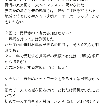
覚悟の旅支度は 夫へのレッスンに費やされた
妻の愛の深さと夫の純情さは 静かに情感を揺さぶる
地域で慎ましく生きる老夫婦と オーバーラップしたか
も知れない
今回は 民児協担当者の参加はなかった
「気概を持って」は割愛した
ただ道内の市町村単位民児協の担当は その９割余が行
政である
２～３年で異動する担当者の気概の有無は 活動を根底
から揺るがす
この詩を紹介する意図だけは 伝えた
シナリオ「自分のネットワークを作ろう」は出来なかっ
た
初めて一人で地域を回るのは どれだけ勇気がいたこと
だろう
初めて一人で当事者と対面したときには どれだけドキ