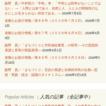
阪野 貢／中村哲の「平和」考：「平和とは戦争がないことでは
ない」 ―「人間とは命であり、自然と人、人と人の関係性のな
かにしか生きられない存在である」―
2026年7月8日
老爺心お節介情報／第８８号（２０２６年７月２日）
2026年7月
2日
老爺心お節介情報／第８７号（２０２６年６月９日）
2026年6月
9日
阪野 貢／「まちづくりと市民福祉教育」の研究 ―その思想的
系譜と変革の実践原理―
2026年6月1日
老爺心お節介情報／第８６号（２０２６年５月２８日）
2026年5
月28日
阪野 貢／「まちづくり」言説の系譜と自律的市民の位相―思
想・実践・技法・認識のダイナミズム―
2026年5月18日
Popular Articles ：人気の記事 （全記事中）
阪野 貢／「まちづくりと市民福祉教育」論 その体系化に向け