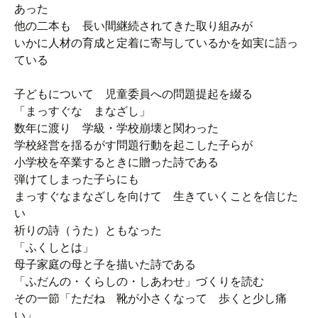
あった
他の二本も 長い間継続されてきた取り組みが
いかに人材の育成と定着に寄与しているかを如実に語っ
ている
子どもについて 児童委員への問題提起を綴る
「まっすぐな まなざし」
数年に渡り 学級・学校崩壊と関わった
学校経営を揺るがす問題行動を起こした子らが
小学校を卒業するときに贈った詩である
弾けてしまった子らにも
まっすぐなまなざしを向けて 生きていくことを信じた
い
祈りの詩（うた）ともなった
「ふくしとは」
母子家庭の母と子を描いた詩である
「ふだんの・くらしの・しあわせ」づくりを読む
その一節「ただね 靴が小さくなって 歩くと少し痛
い」