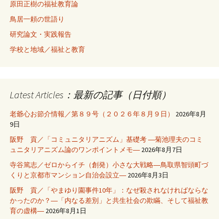
原田正樹の福祉教育論
鳥居一頼の世語り
研究論文・実践報告
学校と地域／福祉と教育
Latest Articles：最新の記事（日付順）
老爺心お節介情報／第８９号（２０２６年８月９日）
2026年8月
9日
阪野 貢／「コミュニタリアニズム」基礎考 ―菊池理夫のコミ
ュニタリアニズム論のワンポイントメモ―
2026年8月7日
寺谷篤志／ゼロからイチ（創発）小さな大戦略―鳥取県智頭町づ
くりと京都市マンション自治会設立―
2026年8月3日
阪野 貢／「やまゆり園事件10年」：なぜ殺されなければならな
かったのか？―「内なる差別」と共生社会の欺瞞、そして福祉教
育の虚構―
2026年8月1日