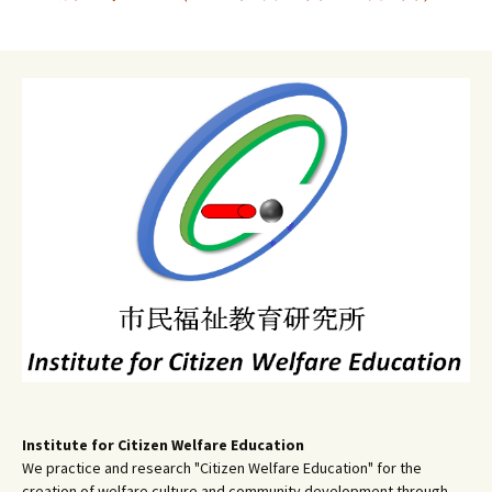
ゲ
ー
シ
ョ
ン
Institute for Citizen Welfare Education
We practice and research "Citizen Welfare Education" for the
creation of welfare culture and community development through