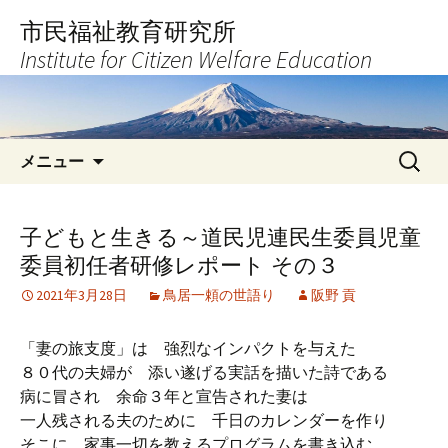
コ
市民福祉教育研究所
ン
Institute for Citizen Welfare Education
テ
ン
ツ
へ
検
ス
メニュー
索:
キ
ッ
プ
子どもと生きる～道民児連民生委員児童
委員初任者研修レポート その３
2021年3月28日
鳥居一頼の世語り
阪野 貢
「妻の旅支度」は 強烈なインパクトを与えた
８０代の夫婦が 添い遂げる実話を描いた詩である
病に冒され 余命３年と宣告された妻は
一人残される夫のために 千日のカレンダーを作り
そこに 家事一切を教えるプログラムを書き込む