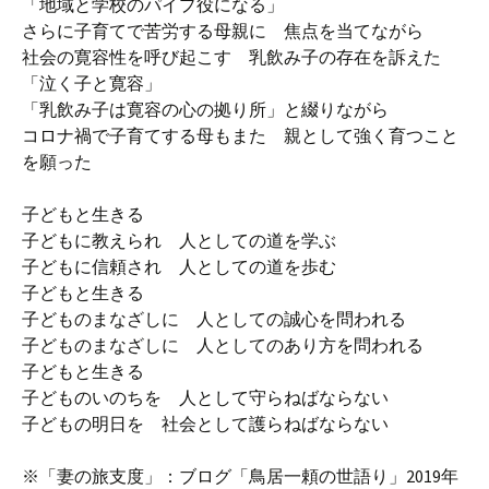
「地域と学校のパイプ役になる」
さらに子育てで苦労する母親に 焦点を当てながら
社会の寛容性を呼び起こす 乳飲み子の存在を訴えた
「泣く子と寛容」
「乳飲み子は寛容の心の拠り所」と綴りながら
コロナ禍で子育てする母もまた 親として強く育つこと
を願った
子どもと生きる
子どもに教えられ 人としての道を学ぶ
子どもに信頼され 人としての道を歩む
子どもと生きる
子どものまなざしに 人としての誠心を問われる
子どものまなざしに 人としてのあり方を問われる
子どもと生きる
子どものいのちを 人として守らねばならない
子どもの明日を 社会として護らねばならない
※「妻の旅支度」：ブログ「鳥居一頼の世語り」2019年