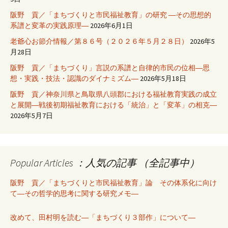
阪野 貢／「まちづくりと市民福祉教育」の研究 ―その思想的
系譜と変革の実践原理―
2026年6月1日
老爺心お節介情報／第８６号（２０２６年５月２８日）
2026年5
月28日
阪野 貢／「まちづくり」言説の系譜と自律的市民の位相―思
想・実践・技法・認識のダイナミズム―
2026年5月18日
阪野 貢／神奈川県と鳥取県八頭郡における福祉教育実践の成立
と展開―戦後初期福祉教育における「統治」と「変革」の相克―
2026年5月7日
Popular Articles ：人気の記事 （全記事中）
阪野 貢／「まちづくりと市民福祉教育」論 その体系化に向け
て―その哲学的思考に関する研究メモ―
改めて、田村明を読む―「まちづくり３部作」について―