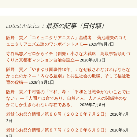
Latest Articles：最新の記事（日付順）
阪野 貢／「コミュニタリアニズム」基礎考 ―菊池理夫のコミ
ュニタリアニズム論のワンポイントメモ―
2026年8月7日
寺谷篤志／ゼロからイチ（創発）小さな大戦略―鳥取県智頭町づ
くりと京都市マンション自治会設立―
2026年8月3日
阪野 貢／「やまゆり園事件10年」：なぜ殺されなければならな
かったのか？―「内なる差別」と共生社会の欺瞞、そして福祉教
育の虚構―
2026年8月1日
阪野 貢／中村哲の「平和」考：「平和とは戦争がないことでは
ない」 ―「人間とは命であり、自然と人、人と人の関係性のな
かにしか生きられない存在である」―
2026年7月8日
老爺心お節介情報／第８８号（２０２６年７月２日）
2026年7月
2日
老爺心お節介情報／第８７号（２０２６年６月９日）
2026年6月
9日