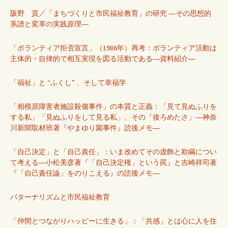
阪野 貢／「まちづくりと市民福祉教育」の研究 ―その思想的
系譜と変革の実践原理―
「ボランティア拒否宣言」（1986年）再考：ボランティア活動は
主体的・自律的で相互実現を図る活動である―資料紹介―
「福祉」と “ふくし” 、そして幸福学
「相模原障害者施設殺傷事件」の本質と正義：「見て見ぬふりを
する私」「見ぬふりをして見る私」、その「後ろめたさ」―神奈
川新聞取材班著『やまゆり園事件』読後メモ―
「自己決定」と「自己責任」：いま改めてその虚飾と欺瞞につい
て考える―小松美彦著『「自己決定権」という罠』と吉崎祥司著
『「自己責任論」をのりこえる』の読後メモ―
パターナリズムと市民福祉教育
「仲間とつながりハッピーに生きる」：「共感」とは心に人を住