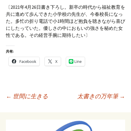
〔2021年4月26日書き下ろし。新卒の時代から福祉教育を
共に進めて歩んできた小学校の先生が、今春校長になっ
た。多忙の折り電話で小1時間ほど抱負を聴きながら喜び
にしたっていた。優しさの中におもいの強さを秘めた女
性である。その経営手腕に期待したい〕
共有:
Facebook
X
Line
投
←
世間に生きる
太書きの万年筆
→
稿
ナ
ビ
ゲ