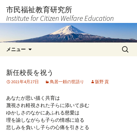
コ
市民福祉教育研究所
ン
Institute for Citizen Welfare Education
テ
ン
ツ
へ
検
ス
メニュー
索:
キ
ッ
プ
新任校長を祝う
2021年4月27日
鳥居一頼の世語り
阪野 貢
あなたが思い描く共育は
蔑視され軽視された子らに添いて歩む
ゆかしさのなかにあふれる慈愛は
理を諭しながらも子らの情感に迫る
悲しみを負いし子らの心痛を引きとる