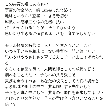
この共育の道にあるもの
宇宙の時空間の一瞬に出会った奇跡と
地球という命の惑星に生きる奇跡が
容赦ない感染症や命の危機に抗い
打ちのめされることが 決してないよう
思い切り生きるに値する逞しさを 育てるしかない
モラル軽薄の時代に 人として生きるということ
いつも子どもを粗末にしない共育を 問い続けたい
思いやりややさしさを育てる力こそ いまこそ求められ
る
さらなる信望を得て 人間教師としての成長を願う
涸れることのない 子らへの共育愛こそ
責務を全うすべき あなたの校長としての真の姿かと
よき地域の風土の中で 共感同行する先生たちと
子らをど真ん中にした 共育の可能性を追求してほしい
とびっきりの笑顔が 子らの学び合う喜びとなることを
信じて