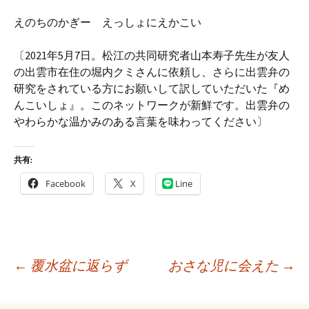
えのちのかぎー えっしょにえかこい
〔2021年5月7日。松江の共同研究者山本寿子先生が友人
の出雲市在住の堀内クミさんに依頼し、さらに出雲弁の
研究をされている方にお願いして訳していただいた『め
んこいしょ』。このネットワークが新鮮です。出雲弁の
やわらかな温かみのある言葉を味わってください〕
共有:
Facebook
X
Line
投
←
覆水盆に返らず
おさな児に会えた
→
稿
ナ