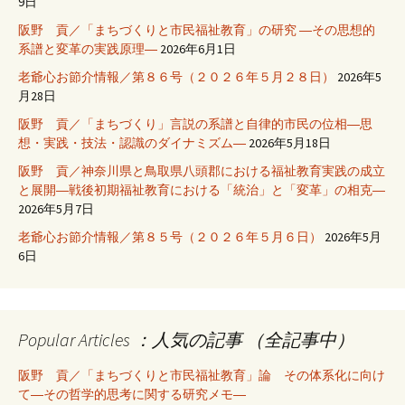
9日
阪野 貢／「まちづくりと市民福祉教育」の研究 ―その思想的
系譜と変革の実践原理―
2026年6月1日
老爺心お節介情報／第８６号（２０２６年５月２８日）
2026年5
月28日
阪野 貢／「まちづくり」言説の系譜と自律的市民の位相―思
想・実践・技法・認識のダイナミズム―
2026年5月18日
阪野 貢／神奈川県と鳥取県八頭郡における福祉教育実践の成立
と展開―戦後初期福祉教育における「統治」と「変革」の相克―
2026年5月7日
老爺心お節介情報／第８５号（２０２６年５月６日）
2026年5月
6日
Popular Articles ：人気の記事 （全記事中）
阪野 貢／「まちづくりと市民福祉教育」論 その体系化に向け
て―その哲学的思考に関する研究メモ―