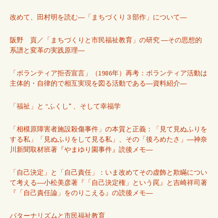
改めて、田村明を読む―「まちづくり３部作」について―
阪野 貢／「まちづくりと市民福祉教育」の研究 ―その思想的
系譜と変革の実践原理―
「ボランティア拒否宣言」（1986年）再考：ボランティア活動は
主体的・自律的で相互実現を図る活動である―資料紹介―
「福祉」と “ふくし” 、そして幸福学
「相模原障害者施設殺傷事件」の本質と正義：「見て見ぬふりを
する私」「見ぬふりをして見る私」、その「後ろめたさ」―神奈
川新聞取材班著『やまゆり園事件』読後メモ―
「自己決定」と「自己責任」：いま改めてその虚飾と欺瞞につい
て考える―小松美彦著『「自己決定権」という罠』と吉崎祥司著
『「自己責任論」をのりこえる』の読後メモ―
パターナリズムと市民福祉教育