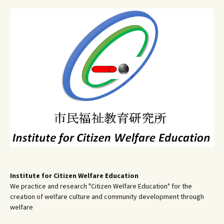
ビ
ゲ
ー
シ
ョ
ン
Institute for Citizen Welfare Education
We practice and research "Citizen Welfare Education" for the
creation of welfare culture and community development through
welfare