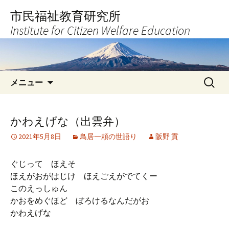
コ
市民福祉教育研究所
ン
Institute for Citizen Welfare Education
テ
ン
ツ
へ
検
ス
メニュー
索:
キ
ッ
プ
かわえげな（出雲弁）
2021年5月8日
鳥居一頼の世語り
阪野 貢
ぐじって ほえそ
ほえがおがはじけ ほえごえがでてくー
このえっしゅん
かおをめぐほど ぼろけるなんだがお
かわえげな