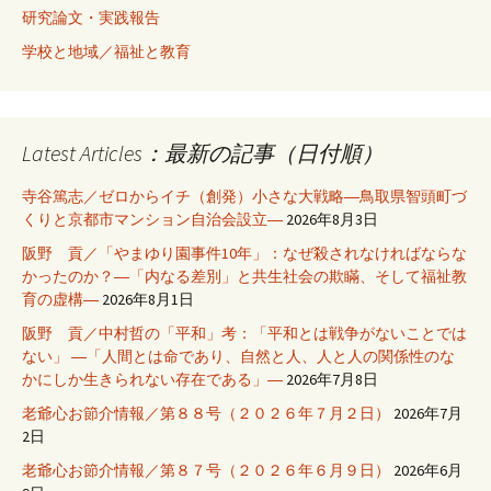
研究論文・実践報告
学校と地域／福祉と教育
Latest Articles：最新の記事（日付順）
寺谷篤志／ゼロからイチ（創発）小さな大戦略―鳥取県智頭町づ
くりと京都市マンション自治会設立―
2026年8月3日
阪野 貢／「やまゆり園事件10年」：なぜ殺されなければならな
かったのか？―「内なる差別」と共生社会の欺瞞、そして福祉教
育の虚構―
2026年8月1日
阪野 貢／中村哲の「平和」考：「平和とは戦争がないことでは
ない」 ―「人間とは命であり、自然と人、人と人の関係性のな
かにしか生きられない存在である」―
2026年7月8日
老爺心お節介情報／第８８号（２０２６年７月２日）
2026年7月
2日
老爺心お節介情報／第８７号（２０２６年６月９日）
2026年6月