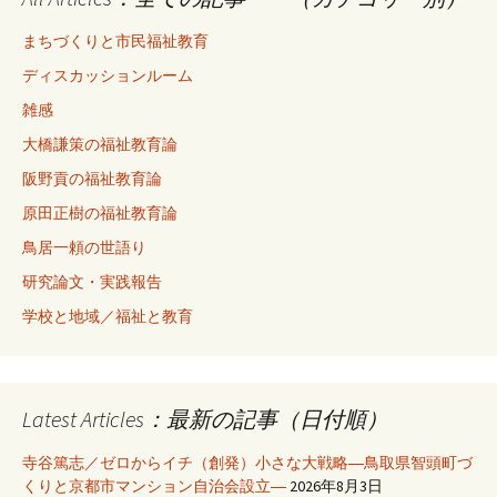
まちづくりと市民福祉教育
ディスカッションルーム
雑感
大橋謙策の福祉教育論
阪野貢の福祉教育論
原田正樹の福祉教育論
鳥居一頼の世語り
研究論文・実践報告
学校と地域／福祉と教育
Latest Articles：最新の記事（日付順）
寺谷篤志／ゼロからイチ（創発）小さな大戦略―鳥取県智頭町づ
くりと京都市マンション自治会設立―
2026年8月3日