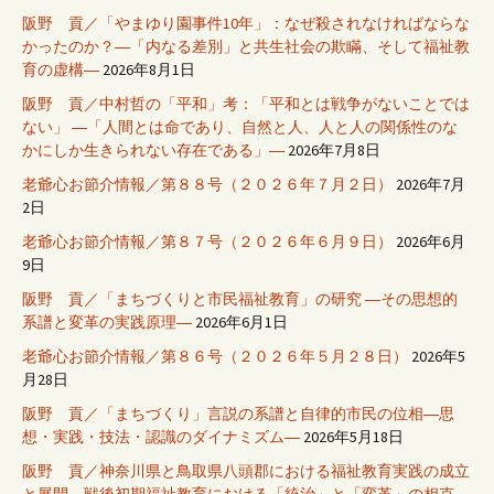
阪野 貢／「やまゆり園事件10年」：なぜ殺されなければならな
かったのか？―「内なる差別」と共生社会の欺瞞、そして福祉教
育の虚構―
2026年8月1日
阪野 貢／中村哲の「平和」考：「平和とは戦争がないことでは
ない」 ―「人間とは命であり、自然と人、人と人の関係性のな
かにしか生きられない存在である」―
2026年7月8日
老爺心お節介情報／第８８号（２０２６年７月２日）
2026年7月
2日
老爺心お節介情報／第８７号（２０２６年６月９日）
2026年6月
9日
阪野 貢／「まちづくりと市民福祉教育」の研究 ―その思想的
系譜と変革の実践原理―
2026年6月1日
老爺心お節介情報／第８６号（２０２６年５月２８日）
2026年5
月28日
阪野 貢／「まちづくり」言説の系譜と自律的市民の位相―思
想・実践・技法・認識のダイナミズム―
2026年5月18日
阪野 貢／神奈川県と鳥取県八頭郡における福祉教育実践の成立
と展開―戦後初期福祉教育における「統治」と「変革」の相克―