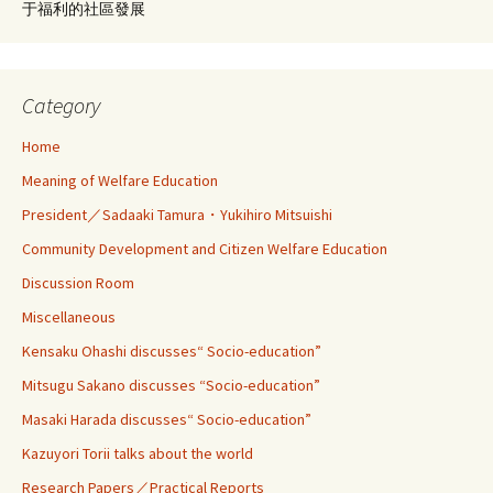
于福利的社區發展
Category
Home
Meaning of Welfare Education
President／Sadaaki Tamura・Yukihiro Mitsuishi
Community Development and Citizen Welfare Education
Discussion Room
Miscellaneous
Kensaku Ohashi discusses“ Socio-education”
Mitsugu Sakano discusses “Socio-education”
Masaki Harada discusses“ Socio-education”
Kazuyori Torii talks about the world
Research Papers／Practical Reports