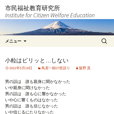
コ
市民福祉教育研究所
ン
Institute for Citizen Welfare Education
テ
ン
ツ
へ
検
ス
メニュー
索:
キ
ッ
プ
小粒はピリッと…しない
2021年5月16日
鳥居一頼の世語り
阪野 貢
男の話は 誰も親身に聞かなかった
いや親身に聞けなかった
男の話は 誰も心に響かなかった
いや心に響くものはなかった
男の話は 誰も信じなかった
いや信じるにたりなかった