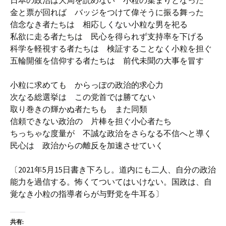
日本の政治は大局を読めない 小粒の集まりとなった
金と票が回れば バッジをつけて偉そうに振る舞った
信念なき者たちは 相応しくない小粒な男を祀る
私欲に走る者たちは 民心を得られず支持率を下げる
科学を軽視する者たちは 検証することなく小粒を担ぐ
五輪開催を信仰する者たちは 前代未聞の大事を冒す
小粒に求めても からっぽの政治的求心力
次なる総選挙は この党首では勝てない
取り巻きの輝かぬ者たちも また同類
信頼できない政治の 片棒を担ぐ小心者たち
ちっちゃな度量が 不誠な政治をさらなる不信へと導く
民心は 政治からの離反を加速させていく
〔2021年5月15日書き下ろし。道内にも二人、自分の政治
能力を過信する。怖くてついてはいけない。国政は、自
覚なき小粒の指導者らが与野党を牛耳る〕
共有: