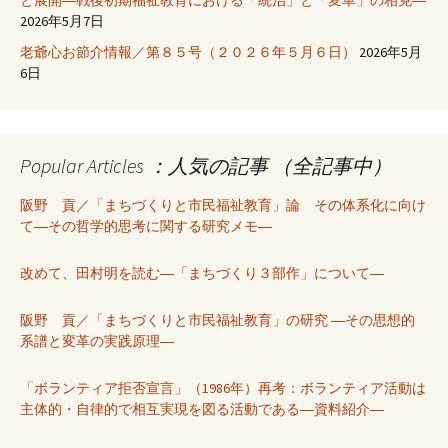
2026年5月7日
老爺心お節介情報／第８５号（２０２６年５月６日）
2026年5月
6日
Popular Articles ：人気の記事 （全記事中）
阪野 貢／「まちづくりと市民福祉教育」論 その体系化に向け
て―その哲学的思考に関する研究メモ―
改めて、田村明を読む―「まちづくり３部作」について―
阪野 貢／「まちづくりと市民福祉教育」の研究 ―その思想的
系譜と変革の実践原理―
「ボランティア拒否宣言」（1986年）再考：ボランティア活動は
主体的・自律的で相互実現を図る活動である―資料紹介―