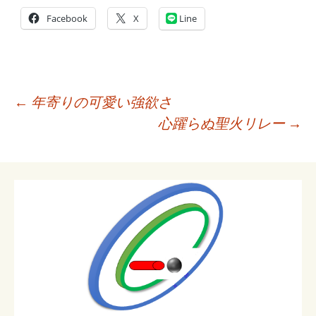
Facebook
X
Line
投
←
年寄りの可愛い強欲さ
稿
心躍らぬ聖火リレー
→
ナ
ビ
ゲ
ー
シ
ョ
ン