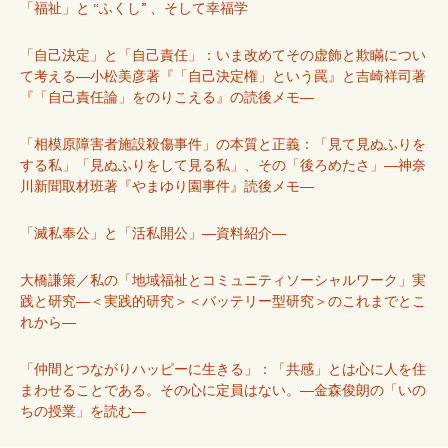
「福祉」と “ふくし” 、そして幸福学
「自己決定」と「自己責任」：いま改めてその虚飾と欺瞞につい
て考える―小松美彦著『「自己決定権」という罠』と吉崎祥司著
『「自己責任論」をのりこえる』の読後メモ―
「相模原障害者施設殺傷事件」の本質と正義：「見て見ぬふりを
する私」「見ぬふりをして見る私」、その「後ろめたさ」―神奈
川新聞取材班著『やまゆり園事件』読後メモ―
「滅私奉公」と「活私開公」―資料紹介―
大橋謙策／私の「地域福祉とコミュニティソーシャルワーク」実
践と研究―＜実践的研究＞＜バッテリー型研究＞のこれまでとこ
れから―
「仲間とつながりハッピーに生きる」：「共感」とは心に人を住
まわせることである。その心に定員はない。―金森俊朗の「いの
ちの授業」を読む―