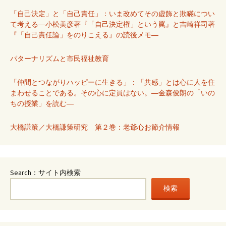
「自己決定」と「自己責任」：いま改めてその虚飾と欺瞞につい
て考える―小松美彦著『「自己決定権」という罠』と吉崎祥司著
『「自己責任論」をのりこえる』の読後メモ―
パターナリズムと市民福祉教育
「仲間とつながりハッピーに生きる」：「共感」とは心に人を住
まわせることである。その心に定員はない。―金森俊朗の「いの
ちの授業」を読む―
大橋謙策／大橋謙策研究 第２巻：老爺心お節介情報
Search：サイト内検索
検索