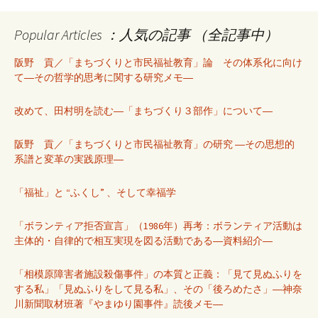
Popular Articles ：人気の記事 （全記事中）
阪野 貢／「まちづくりと市民福祉教育」論 その体系化に向け
て―その哲学的思考に関する研究メモ―
改めて、田村明を読む―「まちづくり３部作」について―
阪野 貢／「まちづくりと市民福祉教育」の研究 ―その思想的
系譜と変革の実践原理―
「福祉」と “ふくし” 、そして幸福学
「ボランティア拒否宣言」（1986年）再考：ボランティア活動は
主体的・自律的で相互実現を図る活動である―資料紹介―
「相模原障害者施設殺傷事件」の本質と正義：「見て見ぬふりを
する私」「見ぬふりをして見る私」、その「後ろめたさ」―神奈
川新聞取材班著『やまゆり園事件』読後メモ―