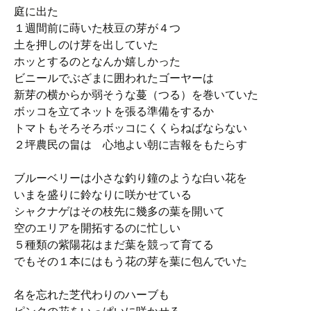
庭に出た
１週間前に蒔いた枝豆の芽が４つ
土を押しのけ芽を出していた
ホッとするのとなんか嬉しかった
ビニールでぶざまに囲われたゴーヤーは
新芽の横からか弱そうな蔓（つる）を巻いていた
ボッコを立てネットを張る準備をするか
トマトもそろそろボッコにくくらねばならない
２坪農民の畠は 心地よい朝に吉報をもたらす
ブルーベリーは小さな釣り鐘のような白い花を
いまを盛りに鈴なりに咲かせている
シャクナゲはその枝先に幾多の葉を開いて
空のエリアを開拓するのに忙しい
５種類の紫陽花はまだ葉を競って育てる
でもその１本にはもう花の芽を葉に包んでいた
名を忘れた芝代わりのハーブも