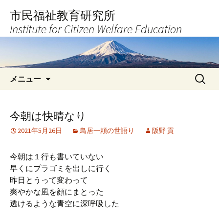
コ
市民福祉教育研究所
ン
Institute for Citizen Welfare Education
テ
ン
ツ
へ
検
ス
メニュー
索:
キ
ッ
プ
今朝は快晴なり
2021年5月26日
鳥居一頼の世語り
阪野 貢
今朝は１行も書いていない
早くにプラゴミを出しに行く
昨日とうって変わって
爽やかな風を顔にまとった
透けるような青空に深呼吸した