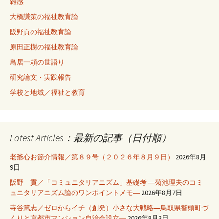
雑感
大橋謙策の福祉教育論
阪野貢の福祉教育論
原田正樹の福祉教育論
鳥居一頼の世語り
研究論文・実践報告
学校と地域／福祉と教育
Latest Articles：最新の記事（日付順）
老爺心お節介情報／第８９号（２０２６年８月９日）
2026年8月
9日
阪野 貢／「コミュニタリアニズム」基礎考 ―菊池理夫のコミ
ュニタリアニズム論のワンポイントメモ―
2026年8月7日
寺谷篤志／ゼロからイチ（創発）小さな大戦略―鳥取県智頭町づ
くりと京都市マンション自治会設立―
2026年8月3日