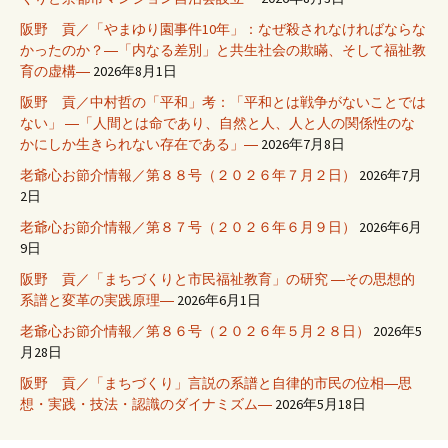
阪野 貢／「やまゆり園事件10年」：なぜ殺されなければならな
かったのか？―「内なる差別」と共生社会の欺瞞、そして福祉教
育の虚構―
2026年8月1日
阪野 貢／中村哲の「平和」考：「平和とは戦争がないことでは
ない」 ―「人間とは命であり、自然と人、人と人の関係性のな
かにしか生きられない存在である」―
2026年7月8日
老爺心お節介情報／第８８号（２０２６年７月２日）
2026年7月
2日
老爺心お節介情報／第８７号（２０２６年６月９日）
2026年6月
9日
阪野 貢／「まちづくりと市民福祉教育」の研究 ―その思想的
系譜と変革の実践原理―
2026年6月1日
老爺心お節介情報／第８６号（２０２６年５月２８日）
2026年5
月28日
阪野 貢／「まちづくり」言説の系譜と自律的市民の位相―思
想・実践・技法・認識のダイナミズム―
2026年5月18日