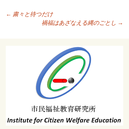
投
←
粛々と待つだけ
稿
禍福はあざなえる縄のごとし
→
ナ
ビ
ゲ
ー
シ
ョ
ン