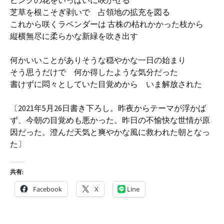
ピンクの花をいっぱいに咲かせる
芝草を根こそぎ剥いで 占領地の拡充を図る
これから咲くラベンダーは 古株の枯れかかった枝から
縦横無尽に柔らかな新緑を吹き出す
何かいいことがありそうな穏やかな一日の始まり
そう思うだけで 何か得したような気分だった
書けずに悶々としていた目覚めから いま解放された
〔2021年5月26日書き下ろし。昨夜からテーマが浮かば
ず、今朝の目覚めも悪かった。昨日の不愉快な世情が原
因だった。澄んだ天気と爽やかな風に救われた朝となっ
た〕
共有:
Facebook
X
Line