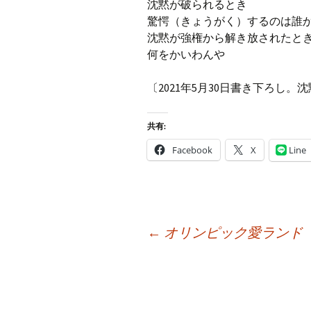
沈黙が破られるとき
驚愕（きょうがく）するのは誰
沈黙が強権から解き放されたと
何をかいわんや
〔2021年5月30日書き下ろし
共有:
Facebook
X
Line
投
←
オリンピック愛ランド
稿
ナ
ビ
ゲ