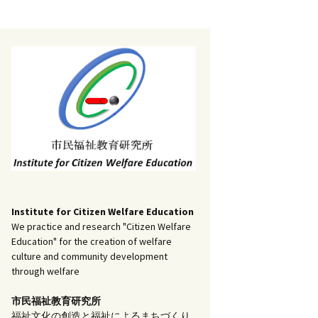
記事（51）～
）
アーカイブ（２）
1
アーカイブ（３）
研究ノート
記事（101）～
）
アーカイブ（３）
1
アーカイブ（４）
調査報告
記事（151）～
）
アーカイブ（４）
1
アーカイブ（５）
実践報告
記事（201）～
）
アーカイブ（５）
5
コラム
Institute for Citizen Welfare Education
We practice and research "Citizen Welfare
Education" for the creation of welfare
culture and community development
through welfare
市民福祉教育研究所
福祉文化の創造と福祉によるまちづくり