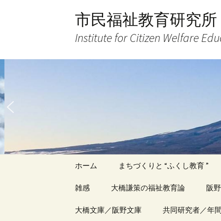
コ
市民福祉教育研究所
ン
テ
Institute for Citizen Welfare Ed
ン
ツ
へ
ス
キ
ッ
プ
ホーム
まちづくりと “ふくし教育 ”
雑感
大橋謙策の福祉教育論
阪野
アーカイブ（１）
大橋文庫／阪野文庫
アーカイブ（１）
共同研究者／年
アー
記事（1）～
著書
著書