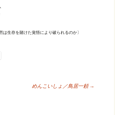
か
き
。沈黙は生存を賭けた覚悟により破られるのか〕
めんこいしょ／鳥居一頼
→