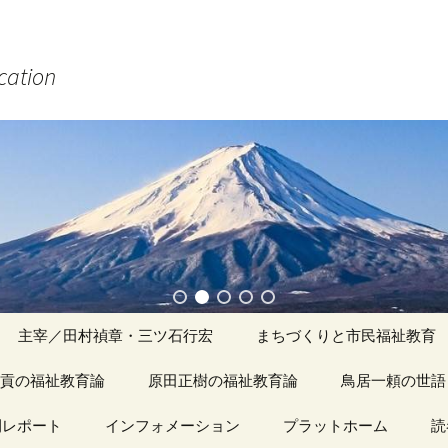
ucation
主宰／田村禎章・三ツ石行宏
まちづくりと市民福祉教育
貢の福祉教育論
原田正樹の福祉教育論
アーカイブ（１）
鳥居一頼の世語
記事（1）～
間レポート
カイブ（１）
インフォメーション
アーカイブ（１）
プラットホーム
アーカイブ（１
読
著書
アーカイブ（２）
「心守る詩」