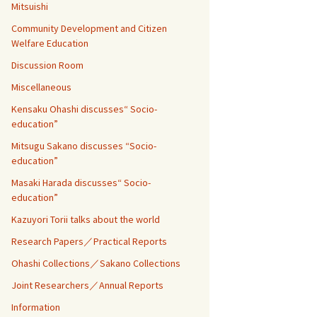
Mitsuishi
Community Development and Citizen
Welfare Education
Discussion Room
Miscellaneous
Kensaku Ohashi discusses“ Socio-
education”
Mitsugu Sakano discusses “Socio-
education”
Masaki Harada discusses“ Socio-
education”
Kazuyori Torii talks about the world
Research Papers／Practical Reports
Ohashi Collections／Sakano Collections
Joint Researchers／Annual Reports
Information