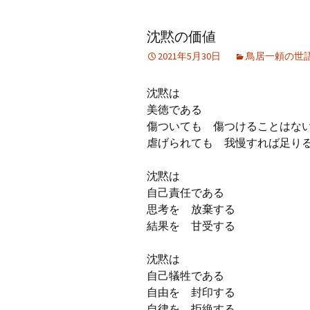
アーカイブ（２）
アーカイブ（２）
アー
沈黙の価値
記事（51）～
論文
ブッ
2021年5月30日
鳥居一頼の世
アーカイブ（３）
アーカイブ（３）
アー
記事（101）～
老爺心お節介情報
論文
沈黙は
アーカイブ（４）
美徳である
アーカイブ（４）
アー
記事（151）～
講演録
社会
傷ついても 傷つけることはな
虐げられても 我慢すれば足り
アーカイブ（５）
アーカイブ（５）
アー
記事（201）～
四国遍路紀行文
研究
沈黙は
自己責任である
思考を 放棄する
結果を 甘受する
沈黙は
自己犠牲である
自由を 封印する
自律を 拒絶する