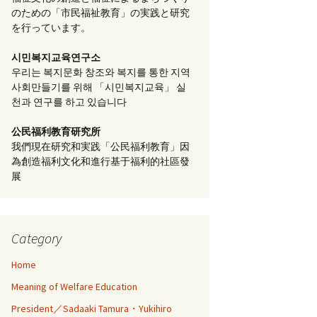
のための「市民福祉教育」の実践と研究
を行っています。
시민복지교육연구소
우리는 복지문화 창조와 복지를 통한 지역
사회만들기를 위해 「시민복지교육」 실
천과 연구를 하고 있습니다
公民福利教育
研究所
我們現在研究和実践「公民福利教育」因
為創造福利文化和進行基于福利的社區發
展
Category
Home
Meaning of Welfare Education
President／Sadaaki Tamura・Yukihiro