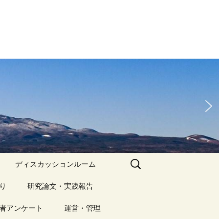
検
ディスカッションルーム
索:
り
アーカイブ（１）
研究論文・実践報告
記事（1）～
）
者アンケート
アーカイブ（１）
運営・管理
アーカイブ（２）
研究論文