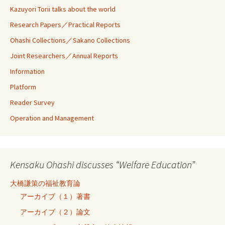
Kazuyori Torii talks about the world
Research Papers／Practical Reports
Ohashi Collections／Sakano Collections
Joint Researchers／Annual Reports
Information
Platform
Reader Survey
Operation and Management
Kensaku Ohashi discusses “Welfare Education”
大橋謙策の福祉教育論
アーカイブ（１）著書
アーカイブ（２）論文