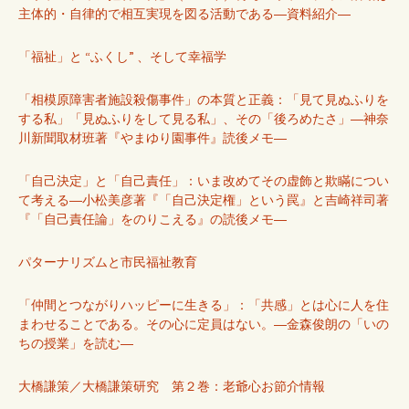
主体的・自律的で相互実現を図る活動である―資料紹介―
「福祉」と “ふくし” 、そして幸福学
「相模原障害者施設殺傷事件」の本質と正義：「見て見ぬふりを
する私」「見ぬふりをして見る私」、その「後ろめたさ」―神奈
川新聞取材班著『やまゆり園事件』読後メモ―
「自己決定」と「自己責任」：いま改めてその虚飾と欺瞞につい
て考える―小松美彦著『「自己決定権」という罠』と吉崎祥司著
『「自己責任論」をのりこえる』の読後メモ―
パターナリズムと市民福祉教育
「仲間とつながりハッピーに生きる」：「共感」とは心に人を住
まわせることである。その心に定員はない。―金森俊朗の「いの
ちの授業」を読む―
大橋謙策／大橋謙策研究 第２巻：老爺心お節介情報