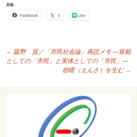
共有:
Facebook
X
Line
投
←
阪野 貢／「市民社会論」再読メモ ―規範
稿
としての「市民」と実体としての「市民」―
ナ
怨嗟（えんさ）を生む
→
ビ
ゲ
ー
シ
ョ
ン