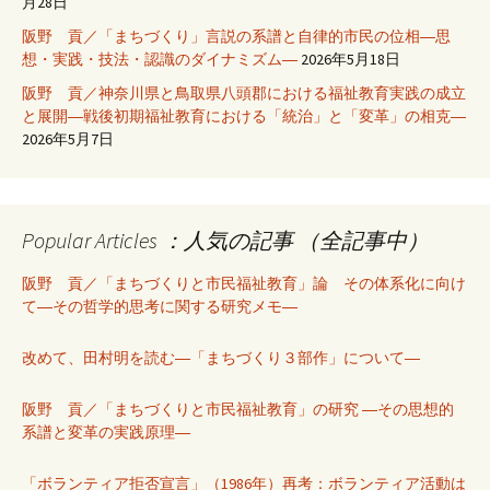
月28日
阪野 貢／「まちづくり」言説の系譜と自律的市民の位相―思
想・実践・技法・認識のダイナミズム―
2026年5月18日
阪野 貢／神奈川県と鳥取県八頭郡における福祉教育実践の成立
と展開―戦後初期福祉教育における「統治」と「変革」の相克―
2026年5月7日
Popular Articles ：人気の記事 （全記事中）
阪野 貢／「まちづくりと市民福祉教育」論 その体系化に向け
て―その哲学的思考に関する研究メモ―
改めて、田村明を読む―「まちづくり３部作」について―
阪野 貢／「まちづくりと市民福祉教育」の研究 ―その思想的
系譜と変革の実践原理―
「ボランティア拒否宣言」（1986年）再考：ボランティア活動は