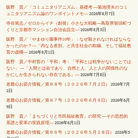
阪野 貢／「コミュニタリアニズム」基礎考 ―菊池理夫のコミ
ュニタリアニズム論のワンポイントメモ―
2026年8月7日
寺谷篤志／ゼロからイチ（創発）小さな大戦略―鳥取県智頭町づ
くりと京都市マンション自治会設立―
2026年8月3日
阪野 貢／「やまゆり園事件10年」：なぜ殺されなければならな
かったのか？―「内なる差別」と共生社会の欺瞞、そして福祉教
育の虚構―
2026年8月1日
阪野 貢／中村哲の「平和」考：「平和とは戦争がないことでは
ない」 ―「人間とは命であり、自然と人、人と人の関係性のな
かにしか生きられない存在である」―
2026年7月8日
老爺心お節介情報／第８８号（２０２６年７月２日）
2026年7月
2日
老爺心お節介情報／第８７号（２０２６年６月９日）
2026年6月
9日
阪野 貢／「まちづくりと市民福祉教育」の研究 ―その思想的
系譜と変革の実践原理―
2026年6月1日
老爺心お節介情報／第８６号（２０２６年５月２８日）
2026年5