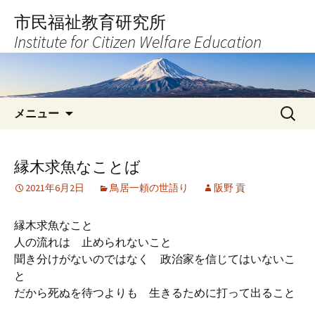
コ
市民福祉教育研究所
ン
Institute for Citizen Welfare Education
テ
ン
ツ
へ
検
ス
メニュー
索:
キ
ッ
プ
縁木求魚なことば
2021年6月2日
鳥居一頼の世語り
阪野 貢
縁木求魚なこと
人の流れは 止められないこと
聞き分けがないのではなく 政治家を信じてはいないこ
と
だから死ぬを待つよりも 生きるために打って出ること