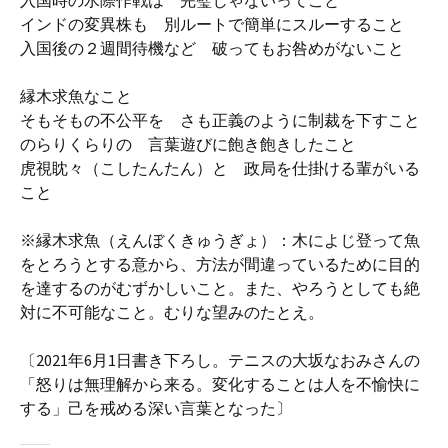
入国時の水際作戦は 完璧じゃないってこと
インドの変異株も 別ルートで簡単にスルーすること
入国後の２週間待機など 破ってもお咎めがないこと
縁木求魚なこと
そもそもの不公平を さも正義のように制裁を下すこと
のらりくらりの 言葉遊びに飽き飽きしたこと
虎視眈々（こしたんたん）と 政局を仕掛ける輩がいる
こと
※縁木求魚（えんぼくきゅうぎょ）：木によじ登って魚
をとろうとする意から、方法が間違っているために目的
を達するのがむずかしいこと。また、やろうとしても絶
対に不可能なこと。むりな望みのたとえ。
〔2021年6月1日書き下ろし。テニスの大坂なおみさんの
「怒りは無理解から来る。変化することは人を不愉快に
する」己を戒める深い言葉となった〕