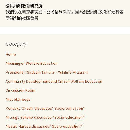
公民福利教育
研究所
我們現在研究和実践「公民福利教育」因為創造福利文化和進行基
于福利的社區發展
Category
Home
Meaning of Welfare Education
President／Sadaaki Tamura・Yukihiro Mitsuishi
Community Development and Citizen Welfare Education
Discussion Room
Miscellaneous
Kensaku Ohashi discusses“ Socio-education”
Mitsugu Sakano discusses “Socio-education”
Masaki Harada discusses“ Socio-education”