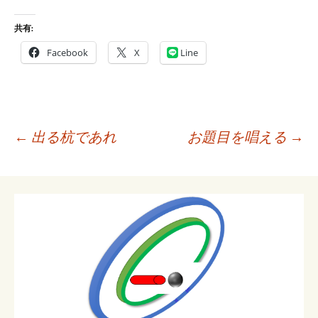
共有:
Facebook
X
Line
投
←
出る杭であれ
お題目を唱える
→
稿
ナ
ビ
ゲ
ー
シ
ョ
ン