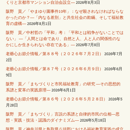
くりと京都市マンション自治会設立―
2026年8月3日
阪野 貢／「やまゆり園事件10年」：なぜ殺されなければならな
かったのか？―「内なる差別」と共生社会の欺瞞、そして福祉教
育の虚構―
2026年8月1日
阪野 貢／中村哲の「平和」考：「平和とは戦争がないことでは
ない」 ―「人間とは命であり、自然と人、人と人の関係性のな
かにしか生きられない存在である」―
2026年7月8日
老爺心お節介情報／第８８号（２０２６年７月２日）
2026年7月
2日
老爺心お節介情報／第８７号（２０２６年６月９日）
2026年6月
9日
阪野 貢／「まちづくりと市民福祉教育」の研究 ―その思想的
系譜と変革の実践原理―
2026年6月1日
老爺心お節介情報／第８６号（２０２６年５月２８日）
2026年5
月28日
阪野 貢／「まちづくり」言説の系譜と自律的市民の位相―思
想・実践・技法・認識のダイナミズム―
2026年5月18日
阪野 貢／神奈川県と鳥取県八頭郡における福祉教育実践の成立