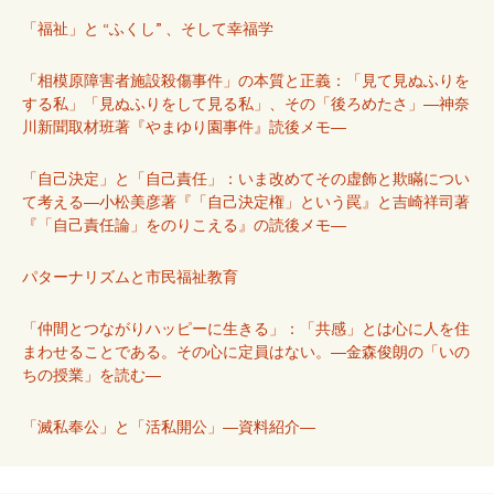
「福祉」と “ふくし” 、そして幸福学
「相模原障害者施設殺傷事件」の本質と正義：「見て見ぬふりを
する私」「見ぬふりをして見る私」、その「後ろめたさ」―神奈
川新聞取材班著『やまゆり園事件』読後メモ―
「自己決定」と「自己責任」：いま改めてその虚飾と欺瞞につい
て考える―小松美彦著『「自己決定権」という罠』と吉崎祥司著
『「自己責任論」をのりこえる』の読後メモ―
パターナリズムと市民福祉教育
「仲間とつながりハッピーに生きる」：「共感」とは心に人を住
まわせることである。その心に定員はない。―金森俊朗の「いの
ちの授業」を読む―
「滅私奉公」と「活私開公」―資料紹介―