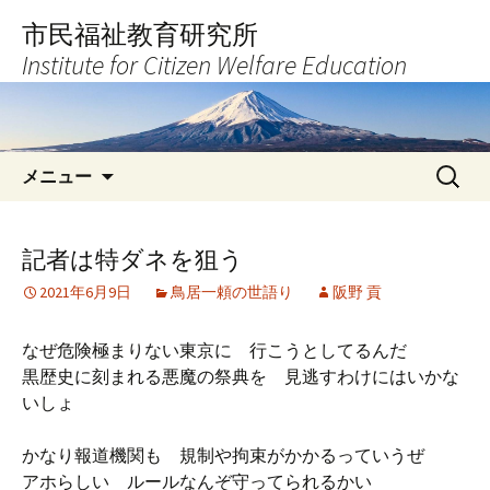
コ
市民福祉教育研究所
ン
Institute for Citizen Welfare Education
テ
ン
ツ
へ
検
ス
メニュー
索:
キ
ッ
プ
記者は特ダネを狙う
2021年6月9日
鳥居一頼の世語り
阪野 貢
なぜ危険極まりない東京に 行こうとしてるんだ
黒歴史に刻まれる悪魔の祭典を 見逃すわけにはいかな
いしょ
かなり報道機関も 規制や拘束がかかるっていうぜ
アホらしい ルールなんぞ守ってられるかい