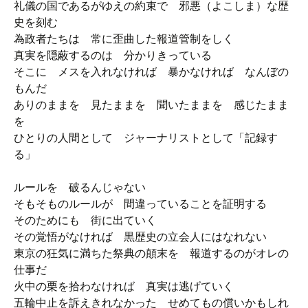
礼儀の国であるがゆえの約束で 邪悪（よこしま）な歴
史を刻む
為政者たちは 常に歪曲した報道管制をしく
真実を隠蔽するのは 分かりきっている
そこに メスを入れなければ 暴かなければ なんぼの
もんだ
ありのままを 見たままを 聞いたままを 感じたまま
を
ひとりの人間として ジャーナリストとして「記録す
る」
ルールを 破るんじゃない
そもそものルールが 間違っていることを証明する
そのためにも 街に出ていく
その覚悟がなければ 黒歴史の立会人にはなれない
東京の狂気に満ちた祭典の顛末を 報道するのがオレの
仕事だ
火中の栗を拾わなければ 真実は逃げていく
五輪中止を訴えきれなかった せめてもの償いかもしれ