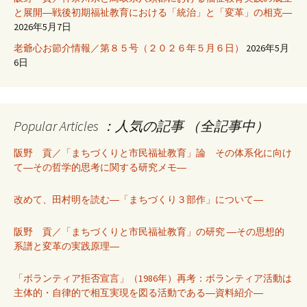
と展開―戦後初期福祉教育における「統治」と「変革」の相克―
2026年5月7日
老爺心お節介情報／第８５号（２０２６年５月６日）
2026年5月
6日
Popular Articles ：人気の記事 （全記事中）
阪野 貢／「まちづくりと市民福祉教育」論 その体系化に向け
て―その哲学的思考に関する研究メモ―
改めて、田村明を読む―「まちづくり３部作」について―
阪野 貢／「まちづくりと市民福祉教育」の研究 ―その思想的
系譜と変革の実践原理―
「ボランティア拒否宣言」（1986年）再考：ボランティア活動は
主体的・自律的で相互実現を図る活動である―資料紹介―