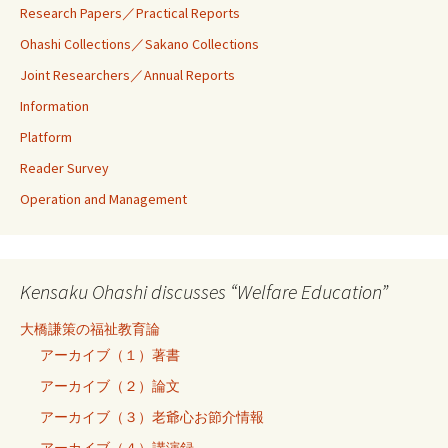
Research Papers／Practical Reports
Ohashi Collections／Sakano Collections
Joint Researchers／Annual Reports
Information
Platform
Reader Survey
Operation and Management
Kensaku Ohashi discusses “Welfare Education”
大橋謙策の福祉教育論
アーカイブ（１）著書
アーカイブ（２）論文
アーカイブ（３）老爺心お節介情報
アーカイブ（４）講演録