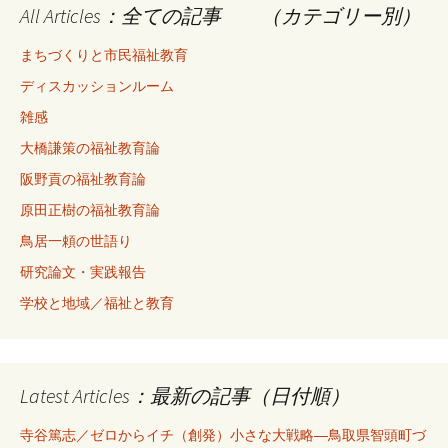
All Articles：全ての記事 （カテゴリー別）
まちづくりと市民福祉教育
ディスカッションルーム
雑感
大橋謙策の福祉教育論
阪野貢の福祉教育論
原田正樹の福祉教育論
鳥居一頼の世語り
研究論文・実践報告
学校と地域／福祉と教育
Latest Articles：最新の記事（日付順）
寺谷篤志／ゼロからイチ（創発）小さな大戦略―鳥取県智頭町づ