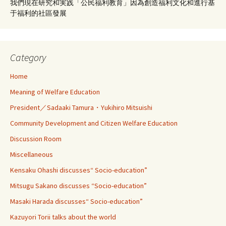
我們現在研究和実践「公民福利教育」因為創造福利文化和進行基
于福利的社區發展
Category
Home
Meaning of Welfare Education
President／Sadaaki Tamura・Yukihiro Mitsuishi
Community Development and Citizen Welfare Education
Discussion Room
Miscellaneous
Kensaku Ohashi discusses“ Socio-education”
Mitsugu Sakano discusses “Socio-education”
Masaki Harada discusses“ Socio-education”
Kazuyori Torii talks about the world