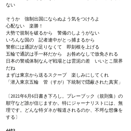
ない
そうか 強制出国にならぬよう気をつけろよ
心配ない 楽勝！
大勢で規制を破るから 警備のしようがない
いろんな国の 記者連中がとっ捕まるから
警察には通訳が足りなくて 即刻根を上げる
五輪で通訳は手一杯だから お咎めなしで放免される
日本の警戒体制なんぞ戦場とは雲泥の差 いいとこ限界
だね
まずは東京から送るスクープ 楽しみにしてくれ
「潜入東京五輪 管（すが）下統制で隠蔽された真実」
〔2021年6月6日書き下ろし。プレーブック（規則集）の
順守など誰が信じますか。特にジャーナリストには、無
理です。どんな特ダネが報道されるのか、不埒な想像を
する〕