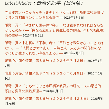
Latest Articles：最新の記事（日付順）
寺谷篤志／ゼロからイチ（創発）小さな大戦略―鳥取県智頭町づ
くりと京都市マンション自治会設立―
2026年8月3日
阪野 貢／「やまゆり園事件10年」：なぜ殺されなければならな
かったのか？―「内なる差別」と共生社会の欺瞞、そして福祉教
育の虚構―
2026年8月1日
阪野 貢／中村哲の「平和」考：「平和とは戦争がないことでは
ない」 ―「人間とは命であり、自然と人、人と人の関係性のな
かにしか生きられない存在である」―
2026年7月8日
老爺心お節介情報／第８８号（２０２６年７月２日）
2026年7月
2日
老爺心お節介情報／第８７号（２０２６年６月９日）
2026年6月
9日
阪野 貢／「まちづくりと市民福祉教育」の研究 ―その思想的
系譜と変革の実践原理―
2026年6月1日
老爺心お節介情報／第８６号（２０２６年５月２８日）
2026年5
月28日