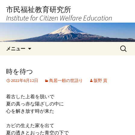
コ
市民福祉教育研究所
ン
Institute for Citizen Welfare Education
テ
ン
ツ
へ
検
ス
メニュー
索:
キ
ッ
プ
時を待つ
2021年6月12日
鳥居一頼の世語り
阪野 貢
着古した上着を脱いで
夏の真っ赤な陽ざしの中に
心を解き放す時が来た
カビの生えた家を出て
夏の透きとおった青空の下で