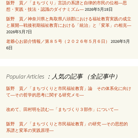
阪野 貢／「まちづくり」言説の系譜と自律的市民の位相―思
想・実践・技法・認識のダイナミズム―
2026年5月18日
阪野 貢／神奈川県と鳥取県八頭郡における福祉教育実践の成立
と展開―戦後初期福祉教育における「統治」と「変革」の相克―
2026年5月7日
老爺心お節介情報／第８５号（２０２６年５月６日）
2026年5月
6日
Popular Articles ：人気の記事 （全記事中）
阪野 貢／「まちづくりと市民福祉教育」論 その体系化に向け
て―その哲学的思考に関する研究メモ―
改めて、田村明を読む―「まちづくり３部作」について―
阪野 貢／「まちづくりと市民福祉教育」の研究 ―その思想的
系譜と変革の実践原理―