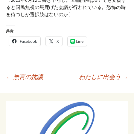
〔2021年6月12日書き下ろし。五輪開催はG７でも支援す
ると国民無視の馬鹿げた会議が行われている。恐怖の時
を待つしか選択肢はないのか〕
共有:
Facebook
X
Line
投
←
無言の抗議
わたしに出会う
→
稿
ナ
ビ
ゲ
ー
シ
ョ