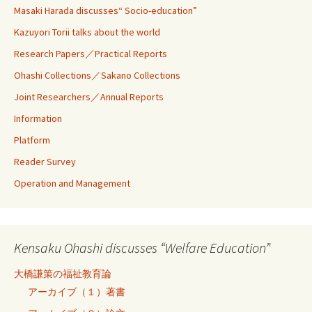
Masaki Harada discusses“ Socio-education”
Kazuyori Torii talks about the world
Research Papers／Practical Reports
Ohashi Collections／Sakano Collections
Joint Researchers／Annual Reports
Information
Platform
Reader Survey
Operation and Management
Kensaku Ohashi discusses “Welfare Education”
大橋謙策の福祉教育論
アーカイブ（１）著書