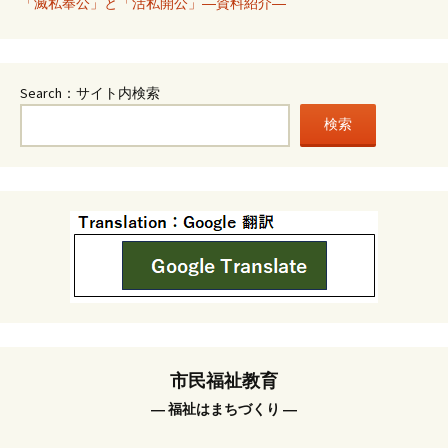
「滅私奉公」と「活私開公」―資料紹介―
Search：サイト内検索
検索
市民福祉教育
― 福祉はまちづくり ―