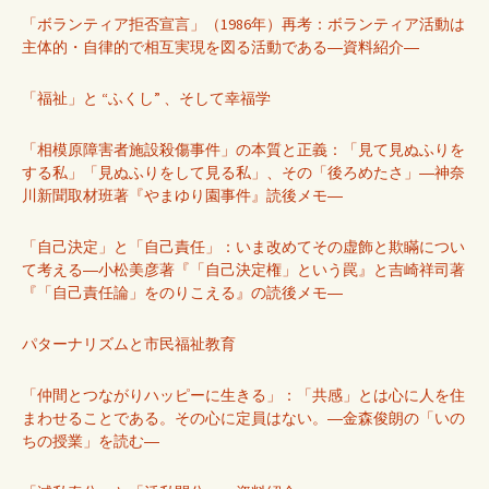
「ボランティア拒否宣言」（1986年）再考：ボランティア活動は
主体的・自律的で相互実現を図る活動である―資料紹介―
「福祉」と “ふくし” 、そして幸福学
「相模原障害者施設殺傷事件」の本質と正義：「見て見ぬふりを
する私」「見ぬふりをして見る私」、その「後ろめたさ」―神奈
川新聞取材班著『やまゆり園事件』読後メモ―
「自己決定」と「自己責任」：いま改めてその虚飾と欺瞞につい
て考える―小松美彦著『「自己決定権」という罠』と吉崎祥司著
『「自己責任論」をのりこえる』の読後メモ―
パターナリズムと市民福祉教育
「仲間とつながりハッピーに生きる」：「共感」とは心に人を住
まわせることである。その心に定員はない。―金森俊朗の「いの
ちの授業」を読む―