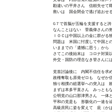
勘違いの平井さん 信頼失せて
救いは 国会閉会で逃げ追おせ
G７で首脳が五輪を支援すると誇
なんことはない 菅義偉さんの
ＩＯＣは中国以上の金に群がる
問題は 米国に忖度して中国と
いままでの「遺憾に思う」から
さてこの後始末は コロナ対策
外交・国防の理念なき管さんに
党首討論後に 内閣不信任を求
政権奪取も原発ゼロも なぜか
独り相撲の総選挙への突入は 
まずは本多平直さん みっとも
公明党の山口那津男さん 一体
平和の党是も 形骸化の一途を
高級庶民に姿を変えて 庇（か