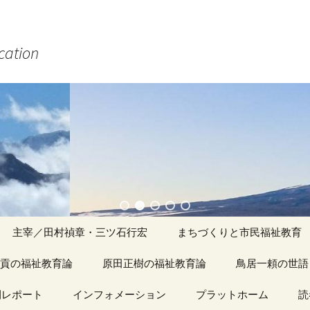
ucation
主宰／田村禎章・三ツ石行宏
まちづくりと市民福祉教育
貢の福祉教育論
原田正樹の福祉教育論
アーカイブ（１）
鳥居一頼の世語
記事（1）～
間レポート
カイブ（１）
インフォメーション
アーカイブ（１）
プラットホーム
アーカイブ（１
読
著書
アーカイブ（２）
「心守る詩」