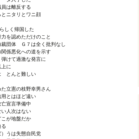
職員は離反する
るとニタリとワニ顔
らしく帰国した
努力を認めただけのこと
独裁団体 Ｇ７は全く批判なし
の関係悪化への道を示す
 弾けて過激な発言に
以上に
は とんと難しい
めた立憲の枝野幸男さん
信用とはほど遠い
敗亡宣言準備中
ない人次はない
どこが地盤だか
辿る
ば）うは失態自民党