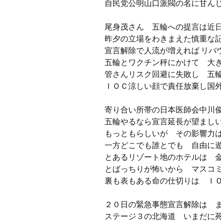
自民党公明山口派閥の名に甘ん
尾身茂さん 五輪への提言は近
昨夕の立場をわきまえた慎重な
宣言解除で人流が増えれば リバ
五輪とワクチン秤にかけて 大
管さんリスク回避に失敗し 五
ＩＯＣ涼しい顔で責任放棄し国
寄り合い所帯の日本医師会中川
五輪やるなら宣言延長が望まし
もっともらしいが その影響力
一方どこでも誰とでも 自由に
とあるリゾート地のホテルは 
とばっちりが怖いから マスコ
裏も表もある命の仕切りは Ｉ
２０日の緊急事態宣言解除は 
ステージ３の北海道 いまだに