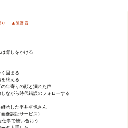
記事（51）～
カイブ（２）
アーカイブ（２）
アーカイブ（２
クレット
学位論文
アーカイブ（３）
2019/07/17～12/3
記事（101）～
語り
阪野 貢
カイブ（３）
アーカイブ（３）
アーカイブ（３
論文
アーカイブ（４）
2020/01/01～12/3
記事（151）～
カイブ（４）
アーカイブ（４）
アーカイブ（４
福祉セミナー
講演録
アーカイブ（５）
2021/01/01～12/3
んは脅しをかける
記事（201）～
カイブ（５）
アーカイブ（５）
アーカイブ（５
業績
その他
2022/01/01～03/1
やく固まる
請を終える
ダの年寄りの顔と涸れた声
助しながら時代錯誤のフォローする
ら継承した平井卓也さん
ES（画像認証サービス）
な仕事で競い合おう
データ入手した