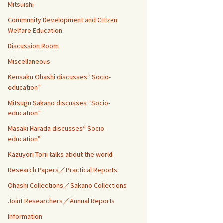
Mitsuishi
Community Development and Citizen
Welfare Education
Discussion Room
Miscellaneous
Kensaku Ohashi discusses“ Socio-
education”
Mitsugu Sakano discusses “Socio-
education”
Masaki Harada discusses“ Socio-
education”
Kazuyori Torii talks about the world
Research Papers／Practical Reports
Ohashi Collections／Sakano Collections
Joint Researchers／Annual Reports
Information