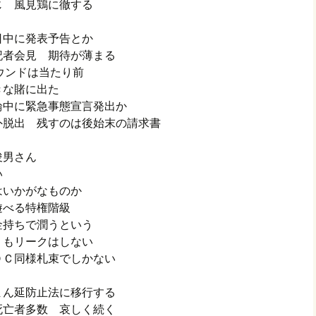
じ 風見鶏に徹する
日中に発表予告とか
記者会見 期待が薄まる
ウンドは当たり前
きな賭に出た
輪中に緊急事態宣言発出か
外脱出 残すのは後始末の請求書
俊男さん
い
はいかがなものか
遊べる特権階級
金持ちで潤うという
ミもリークはしない
ＯＣ同様札束でしかない
まん延防止法に移行する
死亡者多数 哀しく続く