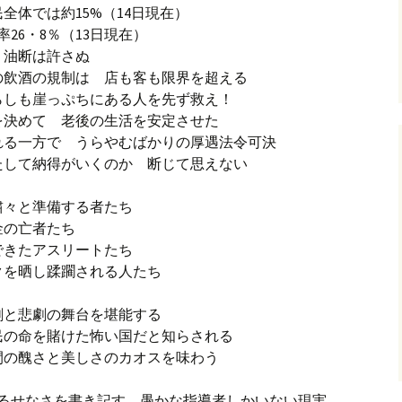
民全体では約15%（14日現在）
種率26・8％（13日現在）
 油断は許さぬ
の飲酒の規制は 店も客も限界を超える
らしも崖っぷちにある人を先ず救え！
を決めて 老後の生活を安定させた
される一方で うらやむばかりの厚遇法令可決
たして納得がいくのか 断じて思えない
粛々と準備する者たち
金の亡者たち
できたアスリートたち
クを晒し蹂躙される人たち
劇と悲劇の舞台を堪能する
民の命を賭けた怖い国だと知らされる
間の醜さと美しさのカオスを味わう
。やるせなさを書き記す。愚かな指導者しかいない現実