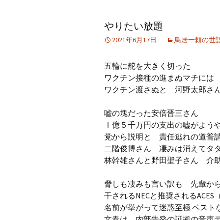
アーカイブ（２）
アーカイブ（２）
アー
やりたい放題
記事（51）～
論文
ブッ
2021年6月17日
鳥居一頼の世
アーカイブ（３）
アーカイブ（３）
アー
記事（101）～
老爺心お節介情報
論文
五輪に舵を大きく切った
アーカイブ（４）
ワクチン接種の進まぬマチには
アーカイブ（４）
アー
記事（151）～
講演録
社会
ワクチン渡さぬと 河野太郎さ
アーカイブ（５）
アーカイブ（５）
アー
嘘の塊だった安倍晋三さん
記事（201）～
四国遍路紀行文
研究
Ⅰ億５千万円の支出の嘘がよう
党から説明と 責任逃れの道普
二階俊博さん 凄みは消えてタ
林幹雄さんと野田聖子さん 介
脅しも凄みも言い訳も 先輩か
干されるNECと推奨されるAC
名前が挙がって迷惑至極 ベスト
文春は 内部告発の証拠の音声