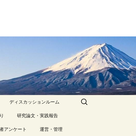
検
ディスカッションルーム
索:
り
アーカイブ（１）
研究論文・実践報告
記事（1）～
）
者アンケート
アーカイブ（１）
運営・管理
アーカイブ（２）
研究論文