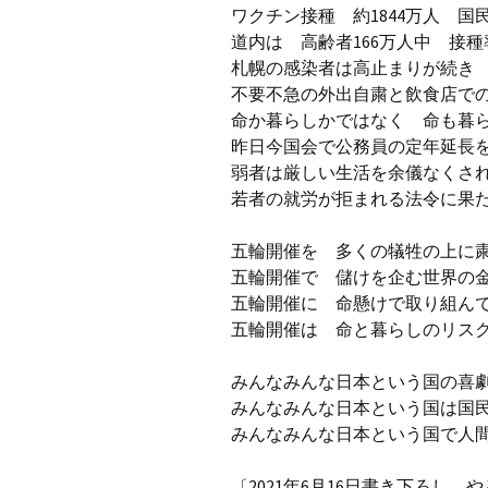
ワクチン接種 約1844万人 国
道内は 高齢者166万人中 接
札幌の感染者は高止まりが続き
不要不急の外出自粛と飲食店で
命か暮らしかではなく 命も暮
昨日今国会で公務員の定年延長
弱者は厳しい生活を余儀なく
若者の就労が拒まれる法令に果
五輪開催を 多くの犠牲の上に
五輪開催で 儲けを企む世界の
五輪開催に 命懸けで取り組ん
五輪開催は 命と暮らしのリス
みんなみんな日本という国の喜
みんなみんな日本という国は国
みんなみんな日本という国で人
〔2021年6月16日書き下ろし