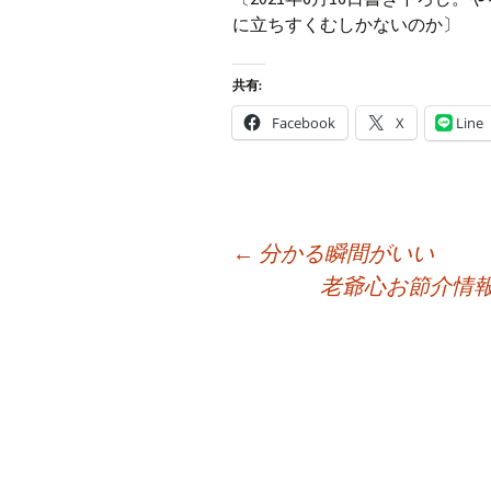
に立ちすくむしかないのか〕
共有:
Facebook
X
Line
投
←
分かる瞬間がいい
稿
老爺心お節介情
ナ
ビ
ゲ
ー
シ
ョ
ン