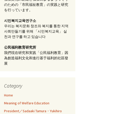
のための「市民福祉教育」の実践と研究
を行っています。
시민복지교육연구소
우리는 복지문화 창조와 복지를 통한 지역
사회만들기를 위해 「시민복지교육」 실
천과 연구를 하고 있습니다
公民福利教育
研究所
我們現在研究和実践「公民福利教育」因
為創造福利文化和進行基于福利的社區發
展
Category
Home
Meaning of Welfare Education
President／Sadaaki Tamura・Yukihiro