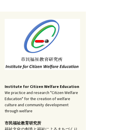
記事（51）～
）
アーカイブ（２）
1
アーカイブ（３）
研究ノート
記事（101）～
）
アーカイブ（３）
1
アーカイブ（４）
調査報告
記事（151）～
）
アーカイブ（４）
1
アーカイブ（５）
実践報告
記事（201）～
）
アーカイブ（５）
5
コラム
Institute for Citizen Welfare Education
We practice and research "Citizen Welfare
Education" for the creation of welfare
culture and community development
through welfare
市民福祉教育研究所
福祉文化の創造と福祉によるまちづくり