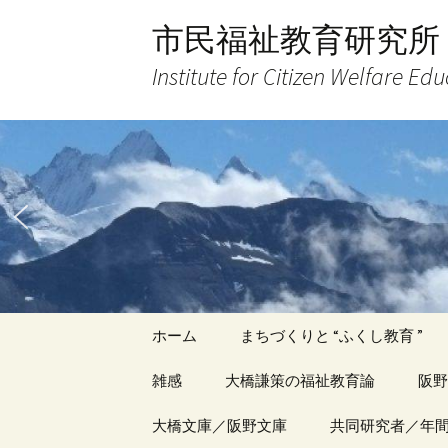
コ
市民福祉教育研究所
ン
テ
Institute for Citizen Welfare Ed
ン
ツ
へ
ス
キ
ッ
プ
ホーム
まちづくりと “ふくし教育 ”
雑感
大橋謙策の福祉教育論
阪野
アーカイブ（１）
大橋文庫／阪野文庫
アーカイブ（１）
共同研究者／年
アー
記事（1）～
著書
著書