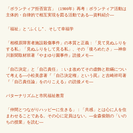
「ボランティア拒否宣言」（1986年）再考：ボランティア活動は
主体的・自律的で相互実現を図る活動である―資料紹介―
「福祉」と “ふくし” 、そして幸福学
「相模原障害者施設殺傷事件」の本質と正義：「見て見ぬふりを
する私」「見ぬふりをして見る私」、その「後ろめたさ」―神奈
川新聞取材班著『やまゆり園事件』読後メモ―
「自己決定」と「自己責任」：いま改めてその虚飾と欺瞞につい
て考える―小松美彦著『「自己決定権」という罠』と吉崎祥司著
『「自己責任論」をのりこえる』の読後メモ―
パターナリズムと市民福祉教育
「仲間とつながりハッピーに生きる」：「共感」とは心に人を住
まわせることである。その心に定員はない。―金森俊朗の「いの
ちの授業」を読む―