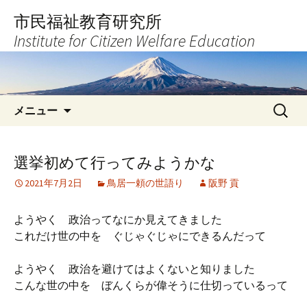
コ
市民福祉教育研究所
ン
Institute for Citizen Welfare Education
テ
ン
ツ
へ
検
ス
メニュー
索:
キ
ッ
プ
選挙初めて行ってみようかな
2021年7月2日
鳥居一頼の世語り
阪野 貢
ようやく 政治ってなにか見えてきました
これだけ世の中を ぐじゃぐじゃにできるんだって
ようやく 政治を避けてはよくないと知りました
こんな世の中を ぼんくらが偉そうに仕切っているって