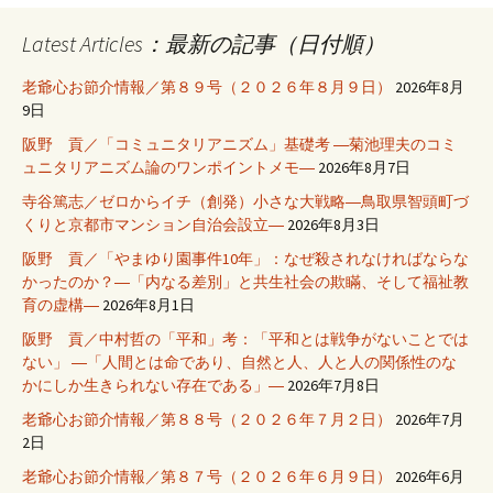
Latest Articles：最新の記事（日付順）
老爺心お節介情報／第８９号（２０２６年８月９日）
2026年8月
9日
阪野 貢／「コミュニタリアニズム」基礎考 ―菊池理夫のコミ
ュニタリアニズム論のワンポイントメモ―
2026年8月7日
寺谷篤志／ゼロからイチ（創発）小さな大戦略―鳥取県智頭町づ
くりと京都市マンション自治会設立―
2026年8月3日
阪野 貢／「やまゆり園事件10年」：なぜ殺されなければならな
かったのか？―「内なる差別」と共生社会の欺瞞、そして福祉教
育の虚構―
2026年8月1日
阪野 貢／中村哲の「平和」考：「平和とは戦争がないことでは
ない」 ―「人間とは命であり、自然と人、人と人の関係性のな
かにしか生きられない存在である」―
2026年7月8日
老爺心お節介情報／第８８号（２０２６年７月２日）
2026年7月
2日
老爺心お節介情報／第８７号（２０２６年６月９日）
2026年6月