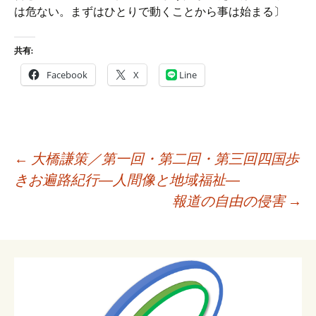
は危ない。まずはひとりで動くことから事は始まる〕
共有:
Facebook
X
Line
投
←
大橋謙策／第一回・第二回・第三回四国歩
稿
きお遍路紀行―人間像と地域福祉―
ナ
報道の自由の侵害
→
ビ
ゲ
ー
シ
ョ
ン