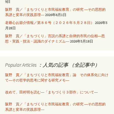
9日
阪野 貢／「まちづくりと市民福祉教育」の研究 ―その思想的
系譜と変革の実践原理―
2026年6月1日
老爺心お節介情報／第８６号（２０２６年５月２８日）
2026年5
月28日
阪野 貢／「まちづくり」言説の系譜と自律的市民の位相―思
想・実践・技法・認識のダイナミズム―
2026年5月18日
Popular Articles ：人気の記事 （全記事中）
阪野 貢／「まちづくりと市民福祉教育」論 その体系化に向け
て―その哲学的思考に関する研究メモ―
改めて、田村明を読む―「まちづくり３部作」について―
阪野 貢／「まちづくりと市民福祉教育」の研究 ―その思想的
系譜と変革の実践原理―