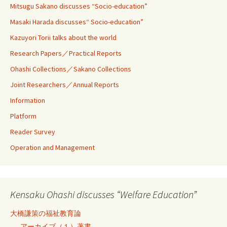
Mitsugu Sakano discusses “Socio-education”
Masaki Harada discusses“ Socio-education”
Kazuyori Torii talks about the world
Research Papers／Practical Reports
Ohashi Collections／Sakano Collections
Joint Researchers／Annual Reports
Information
Platform
Reader Survey
Operation and Management
Kensaku Ohashi discusses “Welfare Education”
大橋謙策の福祉教育論
アーカイブ（１）著書