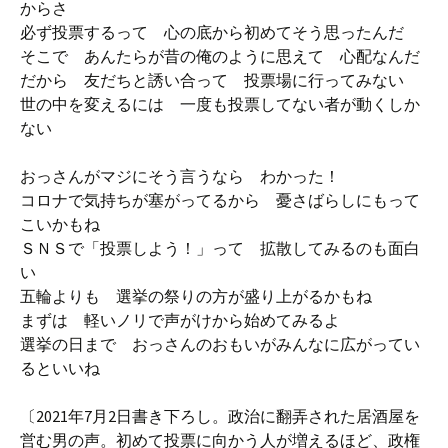
からさ
必ず投票するって 心の底から初めてそう思ったんだ
そこで あんたらが昔の俺のように思えて 心配なんだ
だから 友だちと誘い合って 投票場に行ってみない
世の中を変えるには 一度も投票してない者が動くしか
ない
おっさんがマジにそう言うなら わかった！
コロナで気持ちが塞がってるから 憂さばらしにもって
こいかもね
ＳＮＳで「投票しよう！」って 拡散してみるのも面白
い
五輪よりも 選挙の祭りの方が盛り上がるかもね
まずは 軽いノリで声がけから始めてみるよ
選挙の日まで おっさんのおもいがみんなに広がってい
るといいね
〔2021年7月2日書き下ろし。政治に翻弄された居酒屋を
営む男の声。初めて投票に向かう人が増えるほど、政権