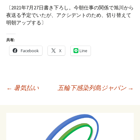
〔2021年7月27日書き下ろし。今朝仕事の関係で旭川から
夜送る予定でいたが、アクシデントのため、切り替えて
明朝アップする〕
共有:
Facebook
X
Line
投
←
暑気払い
五輪下感染列島ジャパン
→
稿
ナ
ビ
ゲ
ー
シ