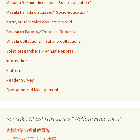
Mitsugu Sakano discusses “Socio-education”
Masaki Harada discusses“ Socio-education”
Kazuyori Torii talks about the world
Research Papers／Practical Reports
Ohashi Collections／Sakano Collections
Joint Researchers／Annual Reports
Information
Platform
Reader Survey
Operation and Management
Kensaku Ohashi discusses “Welfare Education”
大橋謙策の福祉教育論
アーカイブ（１）著書