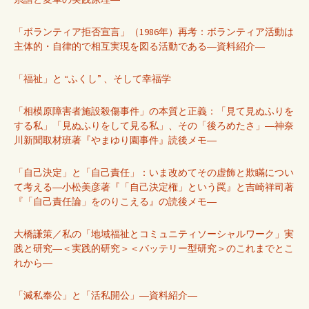
「ボランティア拒否宣言」（1986年）再考：ボランティア活動は
主体的・自律的で相互実現を図る活動である―資料紹介―
「福祉」と “ふくし” 、そして幸福学
「相模原障害者施設殺傷事件」の本質と正義：「見て見ぬふりを
する私」「見ぬふりをして見る私」、その「後ろめたさ」―神奈
川新聞取材班著『やまゆり園事件』読後メモ―
「自己決定」と「自己責任」：いま改めてその虚飾と欺瞞につい
て考える―小松美彦著『「自己決定権」という罠』と吉崎祥司著
『「自己責任論」をのりこえる』の読後メモ―
大橋謙策／私の「地域福祉とコミュニティソーシャルワーク」実
践と研究―＜実践的研究＞＜バッテリー型研究＞のこれまでとこ
れから―
「滅私奉公」と「活私開公」―資料紹介―