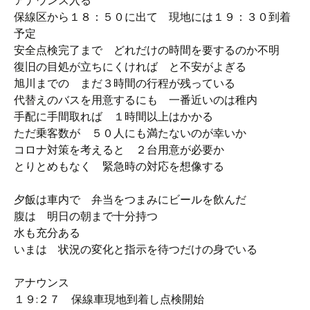
アナウンス入る
保線区から１８：５０に出て 現地には１９：３０到着
予定
安全点検完了まで どれだけの時間を要するのか不明
復旧の目処が立ちにくければ と不安がよぎる
旭川までの まだ３時間の行程が残っている
代替えのバスを用意するにも 一番近いのは稚内
手配に手間取れば １時間以上はかかる
ただ乗客数が ５０人にも満たないのが幸いか
コロナ対策を考えると ２台用意が必要か
とりとめもなく 緊急時の対応を想像する
夕飯は車内で 弁当をつまみにビールを飲んだ
腹は 明日の朝まで十分持つ
水も充分ある
いまは 状況の変化と指示を待つだけの身でいる
アナウンス
１９:２７ 保線車現地到着し点検開始