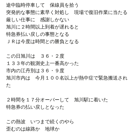
途中臨時停車して 保線員を拾う
突発的な事態に素早く対処し 現場で復旧作業に当たる
厳しい仕事に 感謝しかない
旭川に２時間以上到着が遅れると
特急券払い戻しの事態となる
ＪＲは今度は時間との勝負となる
この日旭川は ３６・２度
１３３年の観測史上一番高かった
市内の江丹別は３６・９度
旭川市内は 今月１００名以上が熱中症で緊急搬送され
た
２時間を１７分オーバーして 旭川駅に着いた
特急券の払い戻しとなった
この熱波 いつまで続くのやら
歪むのは線路か 地球か