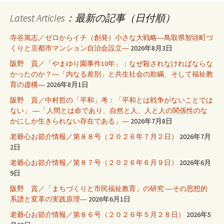
Latest Articles：最新の記事（日付順）
寺谷篤志／ゼロからイチ（創発）小さな大戦略―鳥取県智頭町づ
くりと京都市マンション自治会設立―
2026年8月3日
阪野 貢／「やまゆり園事件10年」：なぜ殺されなければならな
かったのか？―「内なる差別」と共生社会の欺瞞、そして福祉教
育の虚構―
2026年8月1日
阪野 貢／中村哲の「平和」考：「平和とは戦争がないことでは
ない」 ―「人間とは命であり、自然と人、人と人の関係性のな
かにしか生きられない存在である」―
2026年7月8日
老爺心お節介情報／第８８号（２０２６年７月２日）
2026年7月
2日
老爺心お節介情報／第８７号（２０２６年６月９日）
2026年6月
9日
阪野 貢／「まちづくりと市民福祉教育」の研究 ―その思想的
系譜と変革の実践原理―
2026年6月1日
老爺心お節介情報／第８６号（２０２６年５月２８日）
2026年5