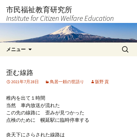
コ
市民福祉教育研究所
ン
Institute for Citizen Welfare Education
テ
ン
ツ
へ
検
ス
メニュー
索:
キ
ッ
プ
歪む線路
2021年7月28日
鳥居一頼の世語り
阪野 貢
稚内を出て１時間
当然 車内放送が流れた
この先の線路に 歪みが見つかった
点検のために 幌延駅に臨時停車する
炎天下にさらされた線路は