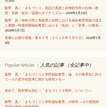
月28日
阪野 貢／「まちづくり」言説の系譜と自律的市民の位相―思
想・実践・技法・認識のダイナミズム―
2026年5月18日
阪野 貢／神奈川県と鳥取県八頭郡における福祉教育実践の成立
と展開―戦後初期福祉教育における「統治」と「変革」の相克―
2026年5月7日
老爺心お節介情報／第８５号（２０２６年５月６日）
2026年5月
6日
Popular Articles ：人気の記事 （全記事中）
阪野 貢／「まちづくりと市民福祉教育」論 その体系化に向け
て―その哲学的思考に関する研究メモ―
改めて、田村明を読む―「まちづくり３部作」について―
阪野 貢／「まちづくりと市民福祉教育」の研究 ―その思想的
系譜と変革の実践原理―