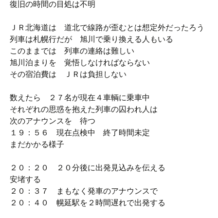
復旧の時間の目処は不明
ＪＲ北海道は 道北で線路が歪むとは想定外だったろう
列車は札幌行だが 旭川で乗り換える人もいる
このままでは 列車の連絡は難しい
旭川泊まりを 覚悟しなければならない
その宿泊費は ＪＲは負担しない
数えたら ２７名が現在４車輌に乗車中
それぞれの思惑を抱えた列車の囚われ人は
次のアナウンスを 待つ
１９：５６ 現在点検中 終了時間未定
まだかかる様子
２０：２０ ２０分後に出発見込みを伝える
安堵する
２０：３７ まもなく発車のアナウンスで
２０：４０ 幌延駅を２時間遅れで出発する