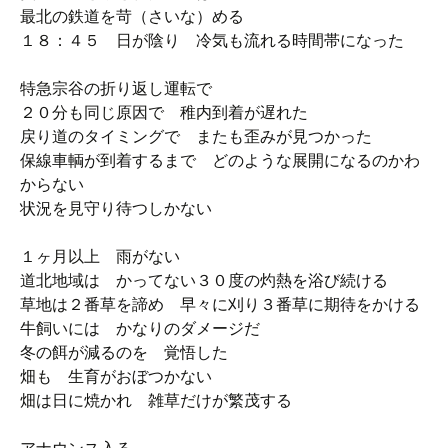
最北の鉄道を苛（さいな）める
１８：４５ 日が陰り 冷気も流れる時間帯になった
特急宗谷の折り返し運転で
２０分も同じ原因で 稚内到着が遅れた
戻り道のタイミングで またも歪みが見つかった
保線車輌が到着するまで どのような展開になるのかわ
からない
状況を見守り待つしかない
１ヶ月以上 雨がない
道北地域は かってない３０度の灼熱を浴び続ける
草地は２番草を諦め 早々に刈り３番草に期待をかける
牛飼いには かなりのダメージだ
冬の餌が減るのを 覚悟した
畑も 生育がおぼつかない
畑は日に焼かれ 雑草だけが繁茂する