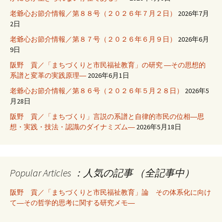
老爺心お節介情報／第８８号（２０２６年７月２日）
2026年7月
2日
老爺心お節介情報／第８７号（２０２６年６月９日）
2026年6月
9日
阪野 貢／「まちづくりと市民福祉教育」の研究 ―その思想的
系譜と変革の実践原理―
2026年6月1日
老爺心お節介情報／第８６号（２０２６年５月２８日）
2026年5
月28日
阪野 貢／「まちづくり」言説の系譜と自律的市民の位相―思
想・実践・技法・認識のダイナミズム―
2026年5月18日
Popular Articles ：人気の記事 （全記事中）
阪野 貢／「まちづくりと市民福祉教育」論 その体系化に向け
て―その哲学的思考に関する研究メモ―