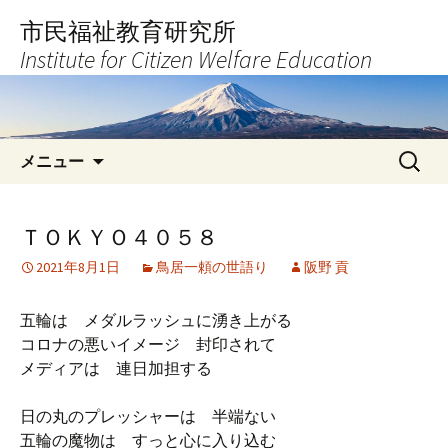
コ
市民福祉教育研究所
ン
Institute for Citizen Welfare Education
テ
ン
ツ
へ
検
ス
メニュー
索:
キ
ッ
プ
ＴＯＫＹＯ４０５８
2021年8月1日
鳥居一頼の世語り
阪野 貢
五輪は メダルラッシュに湧き上がる
コロナの悪いイメージ 封印されて
メディアは 連日加担する
日の丸のプレッシャーは 半端ない
五輪の魔物は すっと心に入り込む