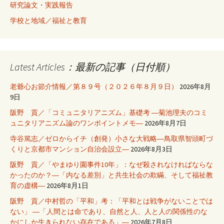
研究論文・実践報告
学校と地域／福祉と教育
Latest Articles：最新の記事（日付順）
老爺心お節介情報／第８９号（２０２６年８月９日）
2026年8月
9日
阪野 貢／「コミュニタリアニズム」基礎考 ―菊池理夫のコミ
ュニタリアニズム論のワンポイントメモ―
2026年8月7日
寺谷篤志／ゼロからイチ（創発）小さな大戦略―鳥取県智頭町づ
くりと京都市マンション自治会設立―
2026年8月3日
阪野 貢／「やまゆり園事件10年」：なぜ殺されなければならな
かったのか？―「内なる差別」と共生社会の欺瞞、そして福祉教
育の虚構―
2026年8月1日
阪野 貢／中村哲の「平和」考：「平和とは戦争がないことでは
ない」 ―「人間とは命であり、自然と人、人と人の関係性のな
かにしか生きられない存在である」―
2026年7月8日