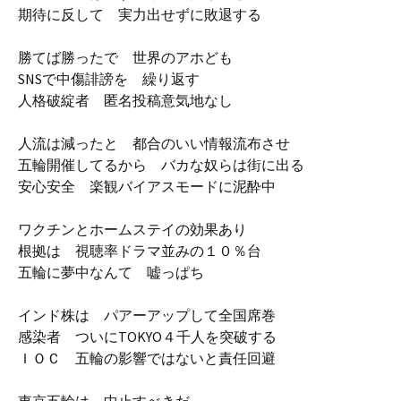
期待に反して 実力出せずに敗退する
勝てば勝ったで 世界のアホども
SNSで中傷誹謗を 繰り返す
人格破綻者 匿名投稿意気地なし
人流は減ったと 都合のいい情報流布させ
五輪開催してるから バカな奴らは街に出る
安心安全 楽観バイアスモードに泥酔中
ワクチンとホームステイの効果あり
根拠は 視聴率ドラマ並みの１０％台
五輪に夢中なんて 嘘っぱち
インド株は パアーアップして全国席巻
感染者 ついにTOKYO４千人を突破する
ＩＯＣ 五輪の影響ではないと責任回避