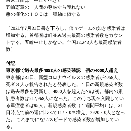
東京五輪は 中止すべきだ
五輪憲章の 人間の尊厳すら護れない
悪の権化のＩＯＣは 弾劾に値する
〔2021年7月31日書き下ろし。倍々ゲームの如き感染者は
増加する。首都圏は軒並み過去最高の感染者数をカウン
トする。五輪中止しかない。全国12,248人も最高感染者
数〕
付記
東京都で過去最多4058人の感染確認 初の4000人超え
東京都は31日、新型コロナウイルスの感染者が4058人、
死者３人が報告されたと発表した。１日の新規感染者数
は過去最多を更新し、4000人を超えたのは初。都内の累
計患者数は217,968人になった。このうち現在入院してい
る重症患者は95人。新規感染者数（１週間平均）は、31
日時点で前の週に比べて117・0％増え、2920・0人となっ
た。 これまでにないスピードで感染者数が増加してい
る。