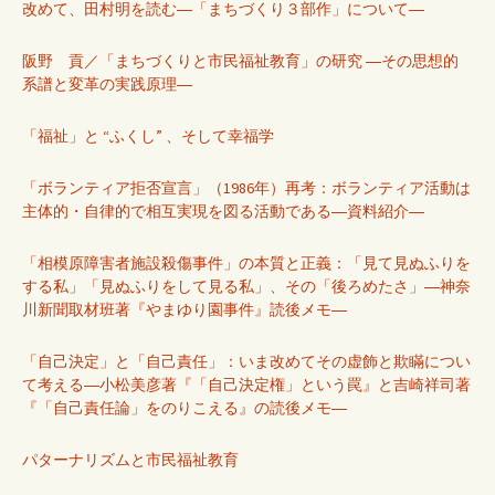
改めて、田村明を読む―「まちづくり３部作」について―
阪野 貢／「まちづくりと市民福祉教育」の研究 ―その思想的
系譜と変革の実践原理―
「福祉」と “ふくし” 、そして幸福学
「ボランティア拒否宣言」（1986年）再考：ボランティア活動は
主体的・自律的で相互実現を図る活動である―資料紹介―
「相模原障害者施設殺傷事件」の本質と正義：「見て見ぬふりを
する私」「見ぬふりをして見る私」、その「後ろめたさ」―神奈
川新聞取材班著『やまゆり園事件』読後メモ―
「自己決定」と「自己責任」：いま改めてその虚飾と欺瞞につい
て考える―小松美彦著『「自己決定権」という罠』と吉崎祥司著
『「自己責任論」をのりこえる』の読後メモ―
パターナリズムと市民福祉教育