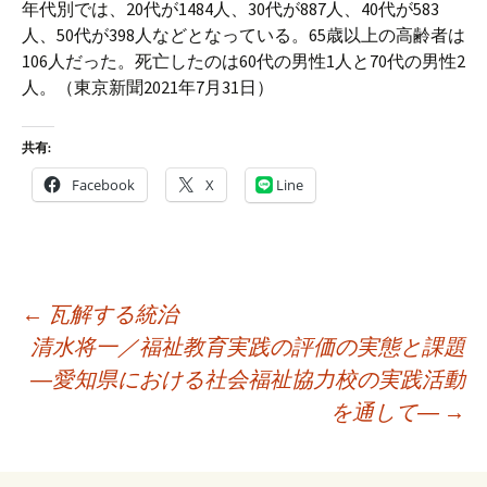
年代別では、20代が1484人、30代が887人、40代が583
人、50代が398人などとなっている。65歳以上の高齢者は
106人だった。死亡したのは60代の男性1人と70代の男性2
人。（東京新聞2021年7月31日）
共有:
Facebook
X
Line
投
←
瓦解する統治
稿
清水将一／福祉教育実践の評価の実態と課題
ナ
―愛知県における社会福祉協力校の実践活動
ビ
を通して―
→
ゲ
ー
シ