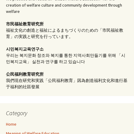
creation of welfare culture and community development through
welfare
市民福祉教育研究所
福祉文化の創造と福祉によるまちづくりのための「市民福祉教
育」の実践と研究を行っています。
시민복지교육연구소
우리는 복지문화 창조와 복지를 통한 지역사회만들기를 위해 「시
민복지교육」 실천과 연구를 하고 있습니다
公民福利教育
研究所
我們現在研究和実践「公民福利教育」因為創造福利文化和進行基
于福利的社區發展
Category
Home
Meaning of Welfare Education