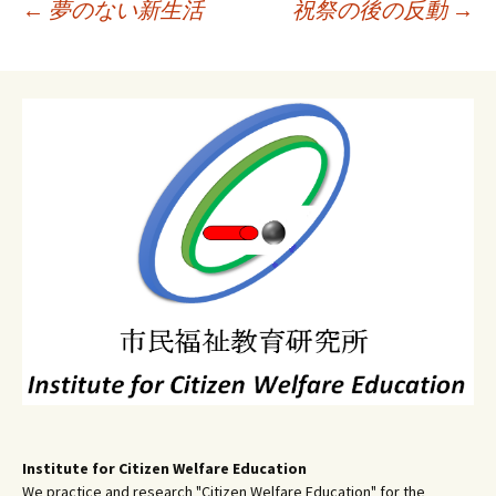
投
←
夢のない新生活
祝祭の後の反動
→
稿
ナ
ビ
ゲ
ー
シ
ョ
ン
Institute for Citizen Welfare Education
We practice and research "Citizen Welfare Education" for the