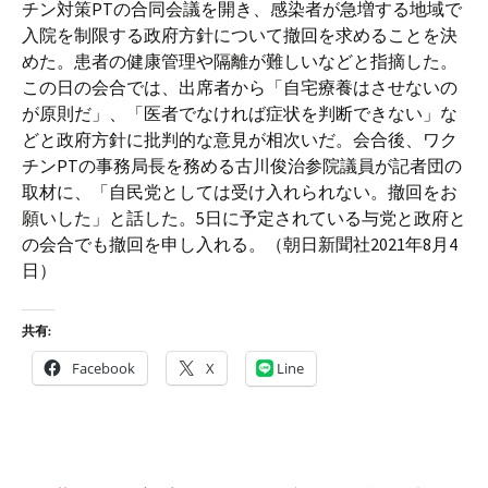
チン対策PTの合同会議を開き、感染者が急増する地域で
入院を制限する政府方針について撤回を求めることを決
めた。患者の健康管理や隔離が難しいなどと指摘した。
この日の会合では、出席者から「自宅療養はさせないの
が原則だ」、「医者でなければ症状を判断できない」な
どと政府方針に批判的な意見が相次いだ。会合後、ワク
チンPTの事務局長を務める古川俊治参院議員が記者団の
取材に、「自民党としては受け入れられない。撤回をお
願いした」と話した。5日に予定されている与党と政府と
の会合でも撤回を申し入れる。（朝日新聞社2021年8月4
日）
共有:
Facebook
X
Line