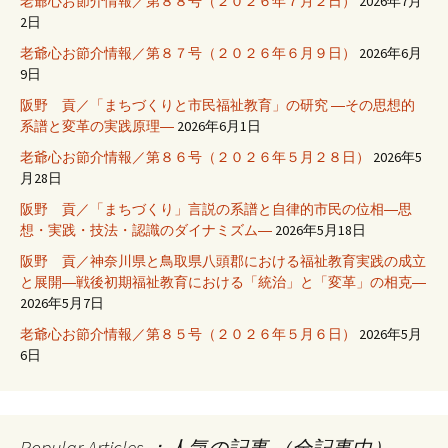
老爺心お節介情報／第８８号（２０２６年７月２日）
2026年7月
2日
老爺心お節介情報／第８７号（２０２６年６月９日）
2026年6月
9日
阪野 貢／「まちづくりと市民福祉教育」の研究 ―その思想的
系譜と変革の実践原理―
2026年6月1日
老爺心お節介情報／第８６号（２０２６年５月２８日）
2026年5
月28日
阪野 貢／「まちづくり」言説の系譜と自律的市民の位相―思
想・実践・技法・認識のダイナミズム―
2026年5月18日
阪野 貢／神奈川県と鳥取県八頭郡における福祉教育実践の成立
と展開―戦後初期福祉教育における「統治」と「変革」の相克―
2026年5月7日
老爺心お節介情報／第８５号（２０２６年５月６日）
2026年5月
6日
Popular Articles ：人気の記事 （全記事中）