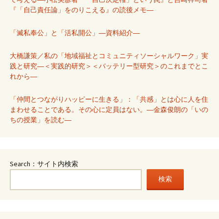
『「自己責任論」をのりこえる』の読後メモ―
「滅私奉公」と「活私開公」―資料紹介―
大橋謙策／私の「地域福祉とコミュニティソーシャルワーク」実
践と研究―＜実践的研究＞＜バッテリー型研究＞のこれまでとこ
れから―
「仲間とつながりハッピーに生きる」：「共感」とは心に人を住
まわせることである。その心に定員はない。―金森俊朗の「いの
ちの授業」を読む―
Search：サイト内検索
検索