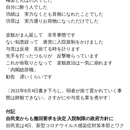
極楽とんぼの人でした
自分に酔う人でした
功績は 実力なくとも首相になれたことでした
功罪は 実力通りお荷物になっただけでした
楽観がまん延して 非常事態です
ない知恵絞って 唐突に入院規制をかけました
与党は反発 見捨てる時を計ります
先手を打ったつもりが 反撃喰らっています
これが命取りとなって 楽観政治は一気に崩れます
「内閣総辞職」
勧告 遅いくらいです
〔2021年8月4日書き下ろし。弱者が捨て置かれていく事
態は静観できない。さすがにや与党も業を煮やす〕
付記
自民党からも撤回要求を決定 入院制限の政府方針に
自民党は4日、新型コロナウイルス感染症対策本部とワク