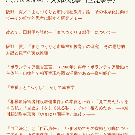
阪野 貢／「まちづくりと市民福祉教育」論 その体系化に向け
て―その哲学的思考に関する研究メモ―
改めて、田村明を読む―「まちづくり３部作」について―
阪野 貢／「まちづくりと市民福祉教育」の研究 ―その思想的
系譜と変革の実践原理―
「ボランティア拒否宣言」（1986年）再考：ボランティア活動は
主体的・自律的で相互実現を図る活動である―資料紹介―
「福祉」と “ふくし” 、そして幸福学
「相模原障害者施設殺傷事件」の本質と正義：「見て見ぬふりを
する私」「見ぬふりをして見る私」、その「後ろめたさ」―神奈
川新聞取材班著『やまゆり園事件』読後メモ―
「自己決定」と「自己責任」：いま改めてその虚飾と欺瞞につい
て考える―小松美彦著『「自己決定権」という罠』と吉崎祥司著