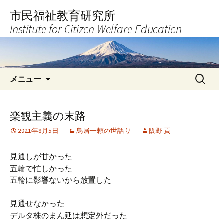
コ
市民福祉教育研究所
ン
Institute for Citizen Welfare Education
テ
ン
ツ
へ
検
ス
メニュー
索:
キ
ッ
プ
楽観主義の末路
2021年8月5日
鳥居一頼の世語り
阪野 貢
見通しが甘かった
五輪で忙しかった
五輪に影響ないから放置した
見通せなかった
デルタ株のまん延は想定外だった