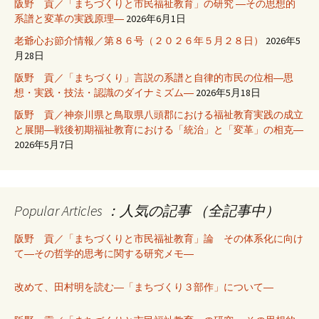
阪野 貢／「まちづくりと市民福祉教育」の研究 ―その思想的
系譜と変革の実践原理―
2026年6月1日
老爺心お節介情報／第８６号（２０２６年５月２８日）
2026年5
月28日
阪野 貢／「まちづくり」言説の系譜と自律的市民の位相―思
想・実践・技法・認識のダイナミズム―
2026年5月18日
阪野 貢／神奈川県と鳥取県八頭郡における福祉教育実践の成立
と展開―戦後初期福祉教育における「統治」と「変革」の相克―
2026年5月7日
Popular Articles ：人気の記事 （全記事中）
阪野 貢／「まちづくりと市民福祉教育」論 その体系化に向け
て―その哲学的思考に関する研究メモ―
改めて、田村明を読む―「まちづくり３部作」について―