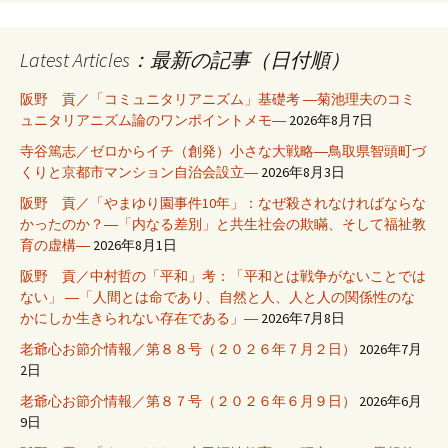
Latest Articles：最新の記事（日付順）
阪野 貢／「コミュニタリアニズム」基礎考 ―菊池理夫のコミ
ュニタリアニズム論のワンポイントメモ―
2026年8月7日
寺谷篤志／ゼロからイチ（創発）小さな大戦略―鳥取県智頭町づ
くりと京都市マンション自治会設立―
2026年8月3日
阪野 貢／「やまゆり園事件10年」：なぜ殺されなければならな
かったのか？―「内なる差別」と共生社会の欺瞞、そして福祉教
育の虚構―
2026年8月1日
阪野 貢／中村哲の「平和」考：「平和とは戦争がないことでは
ない」 ―「人間とは命であり、自然と人、人と人の関係性のな
かにしか生きられない存在である」―
2026年7月8日
老爺心お節介情報／第８８号（２０２６年７月２日）
2026年7月
2日
老爺心お節介情報／第８７号（２０２６年６月９日）
2026年6月
9日