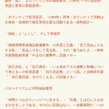
阪野 貢／「まちづくりと市民福祉教育」の研究 ―その思想的
系譜と変革の実践原理―
「ボランティア拒否宣言」（1986年）再考：ボランティア活動は
主体的・自律的で相互実現を図る活動である―資料紹介―
「福祉」と “ふくし” 、そして幸福学
「相模原障害者施設殺傷事件」の本質と正義：「見て見ぬふりを
する私」「見ぬふりをして見る私」、その「後ろめたさ」―神奈
川新聞取材班著『やまゆり園事件』読後メモ―
「自己決定」と「自己責任」：いま改めてその虚飾と欺瞞につい
て考える―小松美彦著『「自己決定権」という罠』と吉崎祥司著
『「自己責任論」をのりこえる』の読後メモ―
パターナリズムと市民福祉教育
「仲間とつながりハッピーに生きる」：「共感」とは心に人を住
まわせることである。その心に定員はない。―金森俊朗の「いの