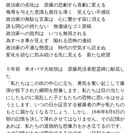
政治家の劣化は 原爆の悲劇すら喜劇に変える
侮辱を与えた意識も責任も薄く 笑えない不感症
政治家の無駄な言葉は 心に響かず宙に消える
誰も関心の持たない 無価値なゴミ原稿
政治家への批判は いつも無視される
為すべき事が見えず 陥れる恐怖の連続
政治家の不遜な態度は 時代の空気すら読まぬ
変化を頑なに拒み続ける先に見える 新たな絶望
５年前 米オバマ大統領は 原爆死没者慰霊碑に献花し
た
「私たちはこの街の中心に立ち、勇気を奮い起こして爆
弾が投下された瞬間を想像します。私たちは目の当たり
にしたものに混乱した子どもたちの恐怖に思いをはせよ
うとします。いつの日か証言する被爆者の声が私たちの
もとに届かなくなるでしょう。しかし、1945年8月6日の
朝の記憶を決して薄れさせてはなりません。その記憶が
あれば、私たちの道徳的な想像力をかき立てるのです。