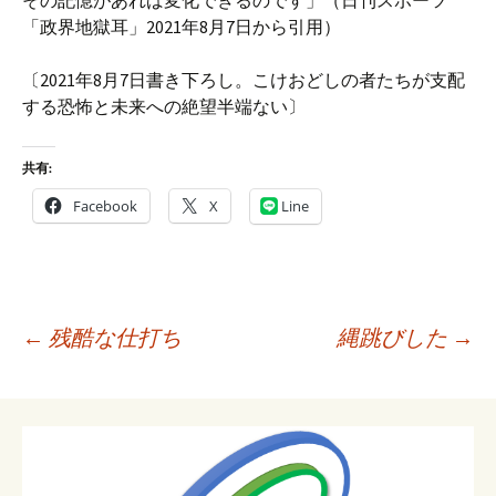
その記憶があれば変化できるのです」（日刊スポーツ
「政界地獄耳」2021年8月7日から引用）
〔2021年8月7日書き下ろし。こけおどしの者たちが支配
する恐怖と未来への絶望半端ない〕
共有:
Facebook
X
Line
投
←
残酷な仕打ち
縄跳びした
→
稿
ナ
ビ
ゲ
ー