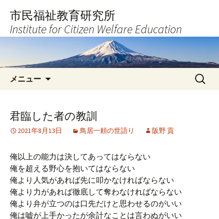
コ
市民福祉教育研究所
ン
Institute for Citizen Welfare Education
テ
ン
ツ
へ
検
ス
メニュー
索:
キ
ッ
プ
君臨した者の教訓
2021年8月13日
鳥居一頼の世語り
阪野 貢
俺以上の能力は決してあってはならない
俺を超える野心を抱いてはならない
俺より人気があれば先に叩かなければならない
俺より力があれば徹底して奪わなければならない
俺より弁が立つのは口先だけと思わせるのがいい
俺は嘘が上手かったが余計なことは言わぬがいい