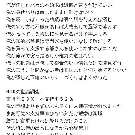
俺が任じたバカの不始末は遺憾と言うだけでいい
俺の身代わりは命じたままに動けばいい
俺を庇（かば）った功績は裏で餌を与えれば済む
俺のやり方に不服があれば大枚出して選挙で落とす
俺を慕ってくる票は桜を見せるだけで事足りる
俺の知的劣等感は専門家を使いこなして解消する
俺を買って支援する爺さんを使いこなすのがコツだ
俺が俺がで突っ走るしか権力の道はない
俺への批判は無視して都合のいい情報だけで勝負すれ
俺の言うこと聞かない者は非国民だと切り捨てるといい
俺が残した五輪のレガシーづくりはよくやった
NHKの世論調査！
支持率２９％ 不支持率５２％
俺の予想よりもずいぶん早くに末期症状が出ちまった
まあ野党の支持率伸びない分だけ選挙は楽勝
勝てば官軍負ければ降りるだけのこと
その時は俺の出番になるから心配無用