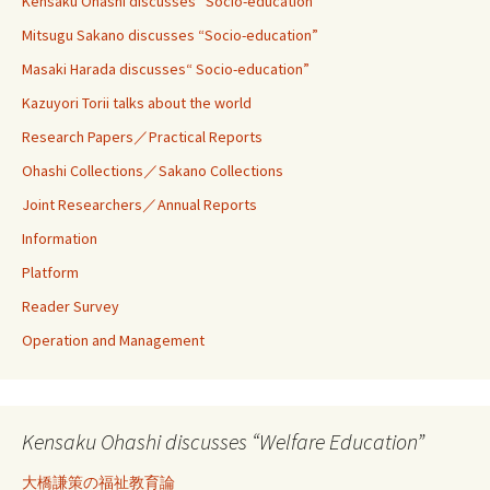
Kensaku Ohashi discusses“ Socio-education”
Mitsugu Sakano discusses “Socio-education”
Masaki Harada discusses“ Socio-education”
Kazuyori Torii talks about the world
Research Papers／Practical Reports
Ohashi Collections／Sakano Collections
Joint Researchers／Annual Reports
Information
Platform
Reader Survey
Operation and Management
Kensaku Ohashi discusses “Welfare Education”
大橋謙策の福祉教育論