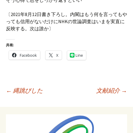
そう心得て恩をしっかり返すといい
〔2021年8月12日書き下ろし。内閣はもう何を言ってもや
っても信用がないだけにNHKの世論調査はいまを実直に
反映する。次は誰か〕
共有:
Facebook
X
Line
投
←
縄跳びした
文献紹介
→
稿
ナ
ビ
ゲ
ー