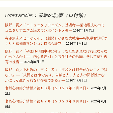
Latest Articles：最新の記事（日付順）
阪野 貢／「コミュニタリアニズム」基礎考 ―菊池理夫のコミ
ュニタリアニズム論のワンポイントメモ―
2026年8月7日
寺谷篤志／ゼロからイチ（創発）小さな大戦略―鳥取県智頭町づ
くりと京都市マンション自治会設立―
2026年8月3日
阪野 貢／「やまゆり園事件10年」：なぜ殺されなければならな
かったのか？―「内なる差別」と共生社会の欺瞞、そして福祉教
育の虚構―
2026年8月1日
阪野 貢／中村哲の「平和」考：「平和とは戦争がないことでは
ない」 ―「人間とは命であり、自然と人、人と人の関係性のな
かにしか生きられない存在である」―
2026年7月8日
老爺心お節介情報／第８８号（２０２６年７月２日）
2026年7月
2日
老爺心お節介情報／第８７号（２０２６年６月９日）
2026年6月
9日