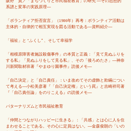
阪野 貢／「まちづくりと市民福祉教育」の研究 ―その思想的
系譜と変革の実践原理―
「ボランティア拒否宣言」（1986年）再考：ボランティア活動は
主体的・自律的で相互実現を図る活動である―資料紹介―
「福祉」と “ふくし” 、そして幸福学
「相模原障害者施設殺傷事件」の本質と正義：「見て見ぬふりを
する私」「見ぬふりをして見る私」、その「後ろめたさ」―神奈
川新聞取材班著『やまゆり園事件』読後メモ―
「自己決定」と「自己責任」：いま改めてその虚飾と欺瞞につい
て考える―小松美彦著『「自己決定権」という罠』と吉崎祥司著
『「自己責任論」をのりこえる』の読後メモ―
パターナリズムと市民福祉教育
「仲間とつながりハッピーに生きる」：「共感」とは心に人を住
まわせることである。その心に定員はない。―金森俊朗の「いの