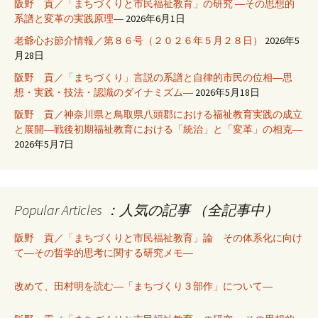
阪野 貢／「まちづくりと市民福祉教育」の研究 ―その思想的
系譜と変革の実践原理―
2026年6月1日
老爺心お節介情報／第８６号（２０２６年５月２８日）
2026年5
月28日
阪野 貢／「まちづくり」言説の系譜と自律的市民の位相―思
想・実践・技法・認識のダイナミズム―
2026年5月18日
阪野 貢／神奈川県と鳥取県八頭郡における福祉教育実践の成立
と展開―戦後初期福祉教育における「統治」と「変革」の相克―
2026年5月7日
Popular Articles ：人気の記事 （全記事中）
阪野 貢／「まちづくりと市民福祉教育」論 その体系化に向け
て―その哲学的思考に関する研究メモ―
改めて、田村明を読む―「まちづくり３部作」について―