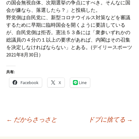
の国会無視自体、次期選挙の争点にすべき。そんなに国
会が嫌なら、落選したら？」と投稿した。
野党側は自民党に、新型コロナウイルス対策などを審議
するために早期に臨時国会を開くように要請している
が、自民党側は拒否。憲法５３条には「衆参いずれかの
総議員の４分の１以上の要求があれば、内閣はその召集
を決定しなければならない」とある。(デイリースポーツ
2021年8月30日）
共有:
Facebook
X
Line
投
←
だからさっさと
ドブに捨てる
→
稿
ナ