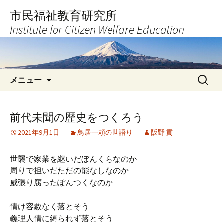
コ
市民福祉教育研究所
ン
Institute for Citizen Welfare Education
テ
ン
ツ
へ
検
ス
メニュー
索:
キ
ッ
プ
前代未聞の歴史をつくろう
2021年9月1日
鳥居一頼の世語り
阪野 貢
世襲で家業を継いだぼんくらなのか
周りで担いだただの能なしなのか
威張り腐ったぽんつくなのか
情け容赦なく落とそう
義理人情に縛られず落とそう