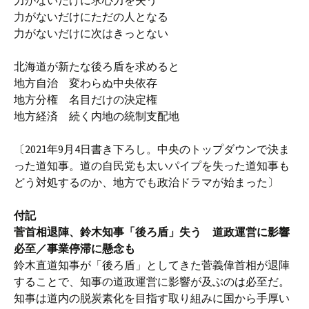
力がないだけに求心力を失う
力がないだけにただの人となる
力がないだけに次はきっとない
北海道が新たな後ろ盾を求めると
地方自治 変わらぬ中央依存
地方分権 名目だけの決定権
地方経済 続く内地の統制支配地
〔2021年9月4日書き下ろし。中央のトップダウンで決ま
った道知事。道の自民党も太いパイプを失った道知事も
どう対処するのか、地方でも政治ドラマが始まった〕
付記
菅首相退陣、鈴木知事「後ろ盾」失う 道政運営に影響
必至／事業停滞に懸念も
鈴木直道知事が「後ろ盾」としてきた菅義偉首相が退陣
することで、知事の道政運営に影響が及ぶのは必至だ。
知事は道内の脱炭素化を目指す取り組みに国から手厚い