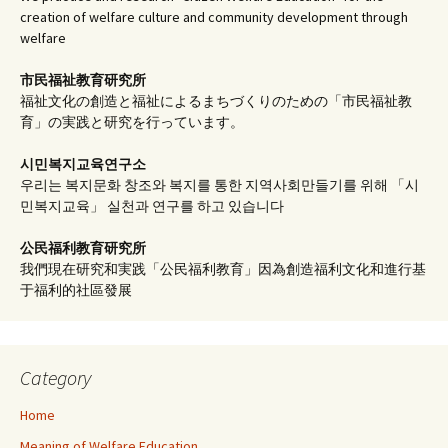
creation of welfare culture and community development through
welfare
市民福祉教育研究所
福祉文化の創造と福祉によるまちづくりのための「市民福祉教
育」の実践と研究を行っています。
시민복지교육연구소
우리는 복지문화 창조와 복지를 통한 지역사회만들기를 위해 「시
민복지교육」 실천과 연구를 하고 있습니다
公民福利教育
研究所
我們現在研究和実践「公民福利教育」因為創造福利文化和進行基
于福利的社區發展
Category
Home
Meaning of Welfare Education