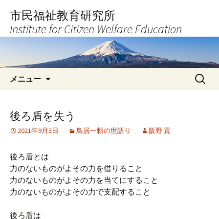
コ
市民福祉教育研究所
ン
Institute for Citizen Welfare Education
テ
ン
ツ
へ
検
ス
メニュー
索:
キ
ッ
プ
後ろ盾を失う
2021年9月5日
鳥居一頼の世語り
阪野 貢
後ろ盾とは
力のないものがよその力を借りること
力のないものがよその力を当てにすること
力のないものがよその力で支配すること
後ろ盾は