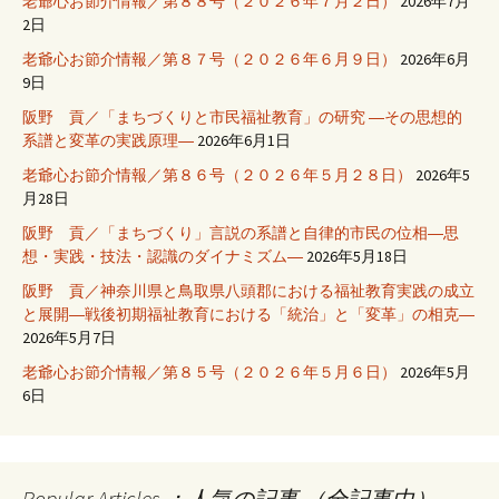
老爺心お節介情報／第８８号（２０２６年７月２日）
2026年7月
2日
老爺心お節介情報／第８７号（２０２６年６月９日）
2026年6月
9日
阪野 貢／「まちづくりと市民福祉教育」の研究 ―その思想的
系譜と変革の実践原理―
2026年6月1日
老爺心お節介情報／第８６号（２０２６年５月２８日）
2026年5
月28日
阪野 貢／「まちづくり」言説の系譜と自律的市民の位相―思
想・実践・技法・認識のダイナミズム―
2026年5月18日
阪野 貢／神奈川県と鳥取県八頭郡における福祉教育実践の成立
と展開―戦後初期福祉教育における「統治」と「変革」の相克―
2026年5月7日
老爺心お節介情報／第８５号（２０２６年５月６日）
2026年5月
6日
Popular Articles ：人気の記事 （全記事中）