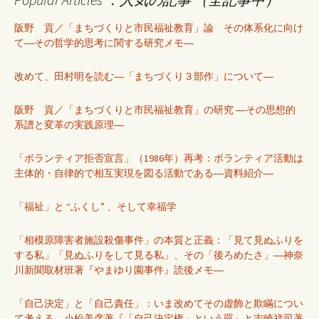
阪野 貢／「まちづくりと市民福祉教育」論 その体系化に向け
て―その哲学的思考に関する研究メモ―
改めて、田村明を読む―「まちづくり３部作」について―
阪野 貢／「まちづくりと市民福祉教育」の研究 ―その思想的
系譜と変革の実践原理―
「ボランティア拒否宣言」（1986年）再考：ボランティア活動は
主体的・自律的で相互実現を図る活動である―資料紹介―
「福祉」と “ふくし” 、そして幸福学
「相模原障害者施設殺傷事件」の本質と正義：「見て見ぬふりを
する私」「見ぬふりをして見る私」、その「後ろめたさ」―神奈
川新聞取材班著『やまゆり園事件』読後メモ―
「自己決定」と「自己責任」：いま改めてその虚飾と欺瞞につい
て考える―小松美彦著『「自己決定権」という罠』と吉崎祥司著