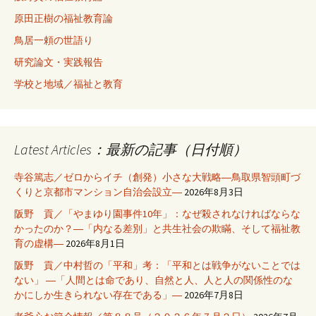
原田正樹の福祉教育論
鳥居一頼の世語り
研究論文・実践報告
学校と地域／福祉と教育
Latest Articles：最新の記事（日付順）
寺谷篤志／ゼロからイチ（創発）小さな大戦略―鳥取県智頭町づ
くりと京都市マンション自治会設立―
2026年8月3日
阪野 貢／「やまゆり園事件10年」：なぜ殺されなければならな
かったのか？―「内なる差別」と共生社会の欺瞞、そして福祉教
育の虚構―
2026年8月1日
阪野 貢／中村哲の「平和」考：「平和とは戦争がないことでは
ない」 ―「人間とは命であり、自然と人、人と人の関係性のな
かにしか生きられない存在である」―
2026年7月8日