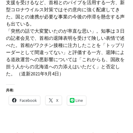
支援を受けるなど、首相とのパイプを活用する一方、新
型コロナウイルス対策ではその意向に強く配慮してき
た。国との連携が必要な事業の今後の停滞を懸念する声
も出ている。
「突然の話で大変驚いたのが率直な思い」。知事は３日
の記者会見で、首相の退陣表明を受けて険しい表情で述
べた。首相がワクチン接種に注力したことを「トップリ
ーダーとして間違ってない」と評価する一方、退陣によ
る道政運営への悪影響については「これからも、国政を
担う人からの北海道への力添えはいただく」と否定し
た。 （道新2021年9月4日）
共有:
Facebook
X
Line