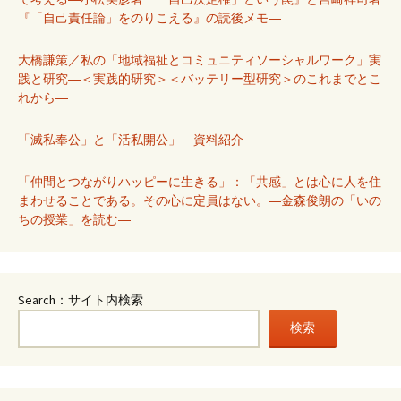
『「自己責任論」をのりこえる』の読後メモ―
大橋謙策／私の「地域福祉とコミュニティソーシャルワーク」実
践と研究―＜実践的研究＞＜バッテリー型研究＞のこれまでとこ
れから―
「滅私奉公」と「活私開公」―資料紹介―
「仲間とつながりハッピーに生きる」：「共感」とは心に人を住
まわせることである。その心に定員はない。―金森俊朗の「いの
ちの授業」を読む―
Search：サイト内検索
検索