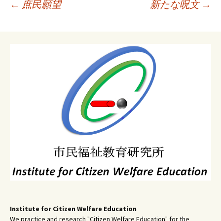
投
←
庶民願望
新たな呪文
→
稿
ナ
ビ
ゲ
ー
シ
ョ
ン
Institute for Citizen Welfare Education
We practice and research "Citizen Welfare Education" for the