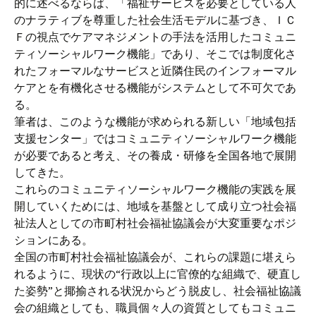
的に述べるならば、「福祉サービスを必要としている人
のナラティブを尊重した社会生活モデルに基づき、ＩＣ
Ｆの視点でケアマネジメントの手法を活用したコミュニ
ティソーシャルワーク機能」であり、そこでは制度化さ
れたフォーマルなサービスと近隣住民のインフォーマル
ケアとを有機化させる機能がシステムとして不可欠であ
る。
筆者は、このような機能が求められる新しい「地域包括
支援センター」ではコミュニティソーシャルワーク機能
が必要であると考え、その養成・研修を全国各地で展開
してきた。
これらのコミュニティソーシャルワーク機能の実践を展
開していくためには、地域を基盤として成り立つ社会福
祉法人としての市町村社会福祉協議会が大変重要なポジ
ションにある。
全国の市町村社会福祉協議会が、これらの課題に堪えら
れるように、現状の“行政以上に官僚的な組織で、硬直し
た姿勢”と揶揄される状況からどう脱皮し、社会福祉協議
会の組織としても、職員個々人の資質としてもコミュニ