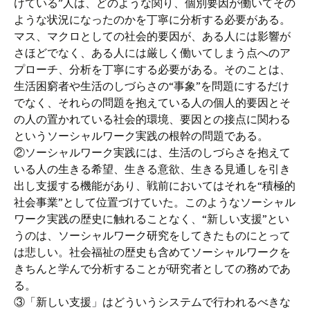
けている”人は、どのような関り、個別要因が働いてその
ような状況になったのかを丁寧に分析する必要がある。
マス、マクロとしての社会的要因が、ある人には影響が
さほどでなく、ある人には厳しく働いてしまう点へのア
プローチ、分析を丁寧にする必要がある。そのことは、
生活困窮者や生活のしづらさの“事象”を問題にするだけ
でなく、それらの問題を抱えている人の個人的要因とそ
の人の置かれている社会的環境、要因との接点に関わる
というソーシャルワーク実践の根幹の問題である。
②ソーシャルワーク実践には、生活のしづらさを抱えて
いる人の生きる希望、生きる意欲、生きる見通しを引き
出し支援する機能があり、戦前においてはそれを“積極的
社会事業”として位置づけていた。このようなソーシャル
ワーク実践の歴史に触れることなく、“新しい支援”とい
うのは、ソーシャルワーク研究をしてきたものにとって
は悲しい。社会福祉の歴史も含めてソーシャルワークを
きちんと学んで分析することが研究者としての務めであ
る。
③「新しい支援」はどういうシステムで行われるべきな