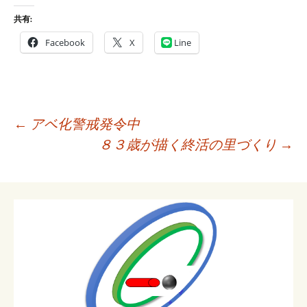
共有:
Facebook
X
Line
投
←
アベ化警戒発令中
稿
８３歳が描く終活の里づくり
→
ナ
ビ
ゲ
ー
シ
ョ
ン