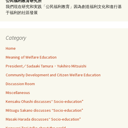
公民福利教育
研究所
我們現在研究和実践「公民福利教育」因為創造福利文化和進行基
于福利的社區發展
Category
Home
Meaning of Welfare Education
President／Sadaaki Tamura・Yukihiro Mitsuishi
Community Development and Citizen Welfare Education
Discussion Room
Miscellaneous
Kensaku Ohashi discusses“ Socio-education”
Mitsugu Sakano discusses “Socio-education”
Masaki Harada discusses“ Socio-education”
Kazuyori Torii talks about the world