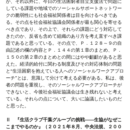
が、それ以外に、今日の生活困窮者自立支援法で問題に
している課題や地域でのソーシャルサポートネットワー
クの脆弱性にも社会福祉関係者は目を向けるべきであ
る。その点を社会福祉協議会関係者が最も関心を寄せる
べき点であり、その上で、それらの課題にどう対応して
きたのか、反省も含めて組織のあり方を考え直すべき課
題であると思っている。その点で、Ｐ．１２８～９の自
由記述の欄の内容とＰ．１４４の第１章のまとめ、Ｐ．
１５０の第２章のまとめとの間にはやや齟齬があると思
えた。経済的給付に関わる制度及びその対応体制の問題
と“生活困窮を抱えている人へのソーシャルワークアプロ
ーチ”とは、意識して分けて考える必要がある。私は、後
者の問題を重視し、そのソーシャルワークアプローチが
できないと、今後社会福祉協議会は生き残れないと考え
ている。それらの点について、大いに論議したいものだ
と思った。
Ⅱ 『生活クラブ千葉グループの挑戦――生協がなぜこ
こまでやるのか』（２０２１年８月、中央法規、２００