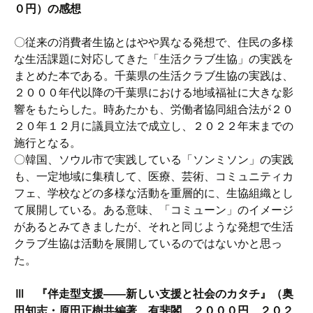
０円）の感想
〇従来の消費者生協とはやや異なる発想で、住民の多様
な生活課題に対応してきた「生活クラブ生協」の実践を
まとめた本である。千葉県の生活クラブ生協の実践は、
２０００年代以降の千葉県における地域福祉に大きな影
響をもたらした。時あたかも、労働者協同組合法が２０
２０年１２月に議員立法で成立し、２０２２年末までの
施行となる。
〇韓国、ソウル市で実践している「ソンミソン」の実践
も、一定地域に集積して、医療、芸術、コミュニティカ
フェ、学校などの多様な活動を重層的に、生協組織とし
て展開している。ある意味、「コミューン」のイメージ
があるとみてきましたが、それと同じような発想で生活
クラブ生協は活動を展開しているのではないかと思っ
た。
Ⅲ 『伴走型支援――新しい支援と社会のカタチ』（奥
田知志・原田正樹共編著、有斐閣、２０００円、２０２