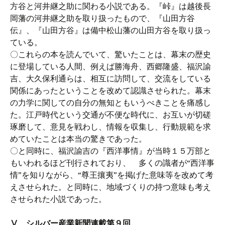
方谷と河井継之助に関わる小説である。『峠』は越後長
岡藩の河井継之助を取り扱ったもので、『山田方谷
伝』、『山田方谷』は備中松山藩の山田方谷を取り扱っ
ている。
〇これらの本を読んでいて、驚いたことは、幕末の歴史
に登場している人間、例えば勝海舟、西郷隆盛、福沢諭
吉、大久保利通らは、相互に訪問して、交流をしている
関係にあったということを改めて認識させられた。幕末
の力学に関しての自分の無知ともいうべきことを痛感し
た。江戸時代という交通が不便な時代に、お互いが切磋
琢磨して、意見を戦わし、情報を収集し、行動規範を求
めていたことは本当の驚きであった。
〇と同時に、福沢諭吉の『西洋事情』が当時１５万部と
もいわれるほど刊行されており、 多くの識者が“西洋事
情”を知りながら、“尊王攘夷”を掲げた意味等を改めて考
えさせられた。と同時に、地域づくりの持つ意味も考え
させられた小説であった。
Ⅴ シルバー産業新聞連載第９回