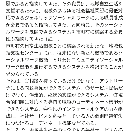
題であると指摘してきた。その職員は、地域自立生活を
支援するために、地域のあらゆる社会福祉問題に最低対
応できるジェネリックソーシャルワークによる職員養成
が必要であると指摘してきた。と同時に、そのソーシャ
ルワークを展開できるシステムを市町村に構築する必要
性も指摘してきた（註）。
市町村の日常生活圏域ごとに構築される新たな「地域包
括支援センター」には、従来にない新たな機能であるソ
ーシャルワーク機能、とりわけコミュニティソーシャル
ワーク機能を遂行するできるシステムを構築することが
求められている。
それは、①相談を持っているだけではなく、アウトリー
チによる問題発見ができるシステム、②サービス提供だ
けでなく、伴走的、継続的支援ができるシステム、③複
合的問題に対応する専門多職種のコーディネート機能が
できるシステム、④住民のインフォーマルケアの力を醸
成し、福祉サービスを必要としている人の個別問題解決
につなげるコーディネート機能などである。
ところで、地域共生社会の理念である福祉サービスを必