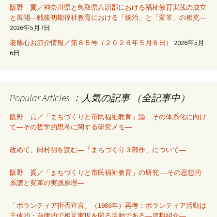
阪野 貢／神奈川県と鳥取県八頭郡における福祉教育実践の成立
と展開―戦後初期福祉教育における「統治」と「変革」の相克―
2026年5月7日
老爺心お節介情報／第８５号（２０２６年５月６日）
2026年5月
6日
Popular Articles ：人気の記事 （全記事中）
阪野 貢／「まちづくりと市民福祉教育」論 その体系化に向け
て―その哲学的思考に関する研究メモ―
改めて、田村明を読む―「まちづくり３部作」について―
阪野 貢／「まちづくりと市民福祉教育」の研究 ―その思想的
系譜と変革の実践原理―
「ボランティア拒否宣言」（1986年）再考：ボランティア活動は
主体的・自律的で相互実現を図る活動である―資料紹介―