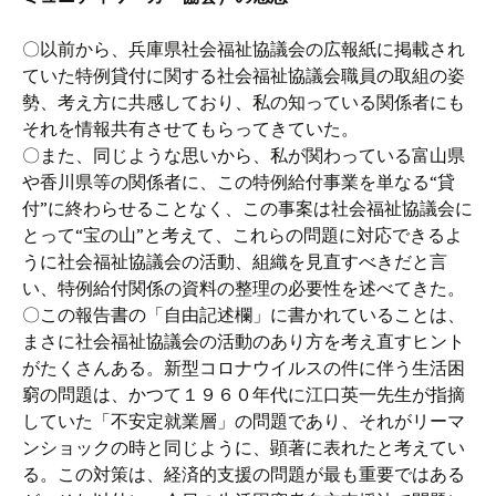
〇以前から、兵庫県社会福祉協議会の広報紙に掲載され
ていた特例貸付に関する社会福祉協議会職員の取組の姿
勢、考え方に共感しており、私の知っている関係者にも
それを情報共有させてもらってきていた。
〇また、同じような思いから、私が関わっている富山県
や香川県等の関係者に、この特例給付事業を単なる“貸
付”に終わらせることなく、この事案は社会福祉協議会に
とって“宝の山”と考えて、これらの問題に対応できるよ
うに社会福祉協議会の活動、組織を見直すべきだと言
い、特例給付関係の資料の整理の必要性を述べてきた。
〇この報告書の「自由記述欄」に書かれていることは、
まさに社会福祉協議会の活動のあり方を考え直すヒント
がたくさんある。新型コロナウイルスの件に伴う生活困
窮の問題は、かつて１９６０年代に江口英一先生が指摘
していた「不安定就業層」の問題であり、それがリーマ
ンショックの時と同じように、顕著に表れたと考えてい
る。この対策は、経済的支援の問題が最も重要ではある