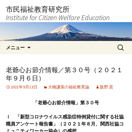
コ
市民福祉教育研究所
ン
Institute for Citizen Welfare Education
テ
ン
ツ
へ
検
ス
メニュー
索:
キ
ッ
プ
老爺心お節介情報／第３０号（２０２１
年９月６日）
2021年9月13日
大橋謙策の福祉教育論
阪野 貢
「老爺心お節介情報」第３０号
Ⅰ 「新型コロナウイルス感染症特例貸付に関する社協
職員アンケート報告書」（２０２１年８月、関西社協コ
ミュニティワーカー協会）の感想