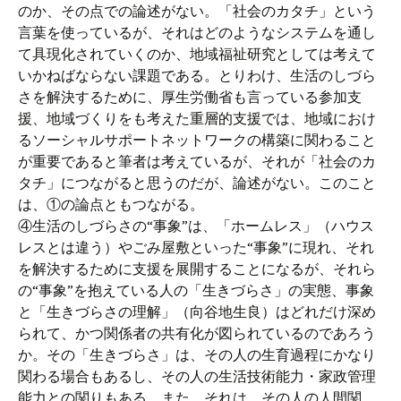
のか、その点での論述がない。「社会のカタチ」という
言葉を使っているが、それはどのようなシステムを通し
て具現化されていくのか、地域福祉研究としては考えて
いかねばならない課題である。とりわけ、生活のしづら
さを解決するために、厚生労働省も言っている参加支
援、地域づくりをも考えた重層的支援では、地域におけ
るソーシャルサポートネットワークの構築に関わること
が重要であると筆者は考えているが、それが「社会のカ
タチ」につながると思うのだが、論述がない。このこと
は、①の論点ともつながる。
④生活のしづらさの“事象”は、「ホームレス」（ハウス
レスとは違う）やごみ屋敷といった“事象”に現れ、それ
を解決するために支援を展開することになるが、それら
の“事象”を抱えている人の「生きづらさ」の実態、事象
と「生きづらさの理解」（向谷地生良）はどれだけ深め
られて、かつ関係者の共有化が図られているのであろう
か。その「生きづらさ」は、その人の生育過程にかなり
関わる場合もあるし、その人の生活技術能力・家政管理
能力との関りもある。また、それは、その人の人間関