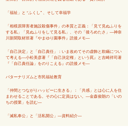
「福祉」と “ふくし” 、そして幸福学
「相模原障害者施設殺傷事件」の本質と正義：「見て見ぬふりを
する私」「見ぬふりをして見る私」、その「後ろめたさ」―神奈
川新聞取材班著『やまゆり園事件』読後メモ―
「自己決定」と「自己責任」：いま改めてその虚飾と欺瞞につい
て考える―小松美彦著『「自己決定権」という罠』と吉崎祥司著
『「自己責任論」をのりこえる』の読後メモ―
パターナリズムと市民福祉教育
「仲間とつながりハッピーに生きる」：「共感」とは心に人を住
まわせることである。その心に定員はない。―金森俊朗の「いの
ちの授業」を読む―
「滅私奉公」と「活私開公」―資料紹介―