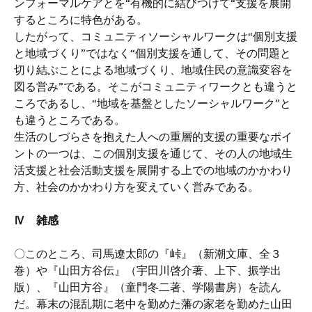
ンフォーマルケアとを“有機的に結びつけて“支援を展開
するところに特色がある。
したがって、コミュニティソーシャルワークは“個別支援
と地域づくり”ではなく“個別支援を通して、その問題と
切り結ぶことによる地域づくり、地域住民の意識変容を
図る営み”である。そこがコミュニティワークとも違うと
ころであるし、“地域を基盤としたソーシャルワーク”と
も違うところである。
生活のしづらさを抱えた人への重層的支援の重要なポイ
ントの一つは、この個別支援を通じて、その人の地域生
活支援と社会活動支援を展開する上での地域のかかわり
方、社会のかかわり方を変えていく営みである。
Ⅳ 雑感
〇このところ、司馬遼太郎の『峠』（新潮文庫、全３
巻）や『山田方谷伝』（宇田川啓介著、上下、振学出
版）、『山田方谷』（童門冬二著、学陽書房）を読ん
だ。幕末の混乱期に老中を勤めた藩の家老を勤めた山田