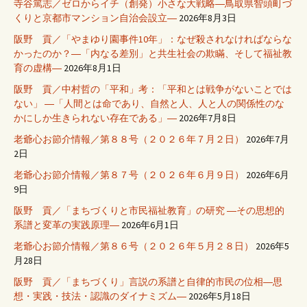
寺谷篤志／ゼロからイチ（創発）小さな大戦略―鳥取県智頭町づ
くりと京都市マンション自治会設立―
2026年8月3日
阪野 貢／「やまゆり園事件10年」：なぜ殺されなければならな
かったのか？―「内なる差別」と共生社会の欺瞞、そして福祉教
育の虚構―
2026年8月1日
阪野 貢／中村哲の「平和」考：「平和とは戦争がないことでは
ない」 ―「人間とは命であり、自然と人、人と人の関係性のな
かにしか生きられない存在である」―
2026年7月8日
老爺心お節介情報／第８８号（２０２６年７月２日）
2026年7月
2日
老爺心お節介情報／第８７号（２０２６年６月９日）
2026年6月
9日
阪野 貢／「まちづくりと市民福祉教育」の研究 ―その思想的
系譜と変革の実践原理―
2026年6月1日
老爺心お節介情報／第８６号（２０２６年５月２８日）
2026年5
月28日
阪野 貢／「まちづくり」言説の系譜と自律的市民の位相―思
想・実践・技法・認識のダイナミズム―
2026年5月18日