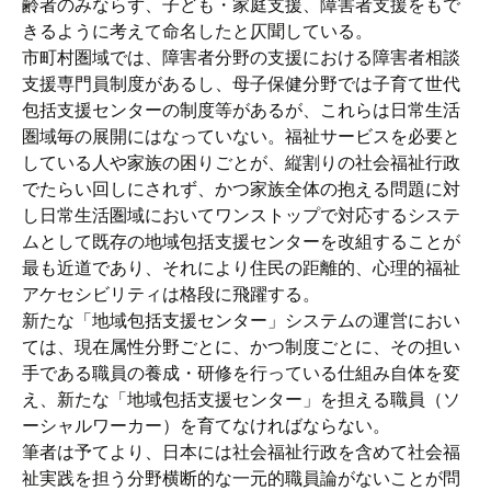
齢者のみならず、子ども・家庭支援、障害者支援をもで
きるように考えて命名したと仄聞している。
市町村圏域では、障害者分野の支援における障害者相談
支援専門員制度があるし、母子保健分野では子育て世代
包括支援センターの制度等があるが、これらは日常生活
圏域毎の展開にはなっていない。福祉サービスを必要と
している人や家族の困りごとが、縦割りの社会福祉行政
でたらい回しにされず、かつ家族全体の抱える問題に対
し日常生活圏域においてワンストップで対応するシステ
ムとして既存の地域包括支援センターを改組することが
最も近道であり、それにより住民の距離的、心理的福祉
アケセシビリティは格段に飛躍する。
新たな「地域包括支援センター」システムの運営におい
ては、現在属性分野ごとに、かつ制度ごとに、その担い
手である職員の養成・研修を行っている仕組み自体を変
え、新たな「地域包括支援センター」を担える職員（ソ
ーシャルワーカー）を育てなければならない。
筆者は予てより、日本には社会福祉行政を含めて社会福
祉実践を担う分野横断的な一元的職員論がないことが問