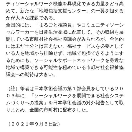
ティソーシャルワーク機能を具現化できる力量をどう高
めて、新たな「地域包括支援センター」の一翼を担える
かが大きな課題である。
全国的には、「まるごと相談員」やコミュニティソーシ
ャルワーカーを日常生活圏域に配置して、その取組を展
開している市町村社会福祉協議会がみられるが、全体的
には未だ十分とは言えない。福祉サービスを必要として
いる人を地域から排除せず、地域で包摂できるようにす
るためにも、ソーシャルサポートネットワークを身近な
地域で構築できる可能性を秘めている市町村社会福祉協
議会への期待は大きい。
（註）筆者は日本学術会議の第１部会員をしている２０
０３年に、「ソーシャルワークを展開できる社会システ
ムづくりへの提案」を日本学術会議の対外報告として取
りまとめ、全国の市町村に配布をした。
（２０２１年９月６日記）