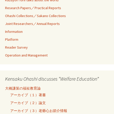
Research Papers／Practical Reports
Ohashi Collections／Sakano Collections
Joint Researchers／Annual Reports
Information
Platform
Reader Survey
Operation and Management
Kensaku Ohashi discusses “Welfare Education”
大橋謙策の福祉教育論
アーカイブ（１）著書
アーカイブ（２）論文
アーカイブ（３）老爺心お節介情報