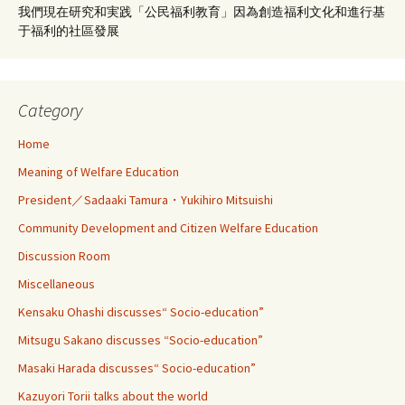
我們現在研究和実践「公民福利教育」因為創造福利文化和進行基
于福利的社區發展
Category
Home
Meaning of Welfare Education
President／Sadaaki Tamura・Yukihiro Mitsuishi
Community Development and Citizen Welfare Education
Discussion Room
Miscellaneous
Kensaku Ohashi discusses“ Socio-education”
Mitsugu Sakano discusses “Socio-education”
Masaki Harada discusses“ Socio-education”
Kazuyori Torii talks about the world