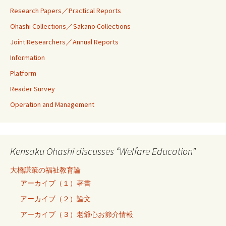
Research Papers／Practical Reports
Ohashi Collections／Sakano Collections
Joint Researchers／Annual Reports
Information
Platform
Reader Survey
Operation and Management
Kensaku Ohashi discusses “Welfare Education”
大橋謙策の福祉教育論
アーカイブ（１）著書
アーカイブ（２）論文
アーカイブ（３）老爺心お節介情報