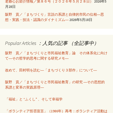
老爺心お節介情報／第８６号（２０２６年５月２８日）
2026年5
月28日
阪野 貢／「まちづくり」言説の系譜と自律的市民の位相―思
想・実践・技法・認識のダイナミズム―
2026年5月18日
Popular Articles ：人気の記事 （全記事中）
阪野 貢／「まちづくりと市民福祉教育」論 その体系化に向け
て―その哲学的思考に関する研究メモ―
改めて、田村明を読む―「まちづくり３部作」について―
阪野 貢／「まちづくりと市民福祉教育」の研究 ―その思想的
系譜と変革の実践原理―
「福祉」と “ふくし” 、そして幸福学
「ボランティア拒否宣言」（1986年）再考：ボランティア活動は