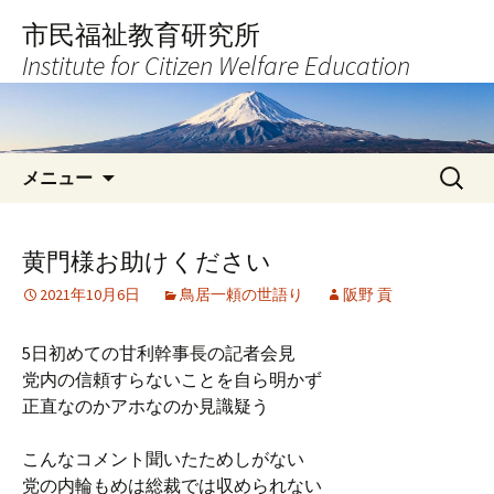
コ
市民福祉教育研究所
ン
Institute for Citizen Welfare Education
テ
ン
ツ
へ
検
ス
メニュー
索:
キ
ッ
プ
黄門様お助けください
2021年10月6日
鳥居一頼の世語り
阪野 貢
5日初めての甘利幹事長の記者会見
党内の信頼すらないことを自ら明かず
正直なのかアホなのか見識疑う
こんなコメント聞いたためしがない
党の内輪もめは総裁では収められない