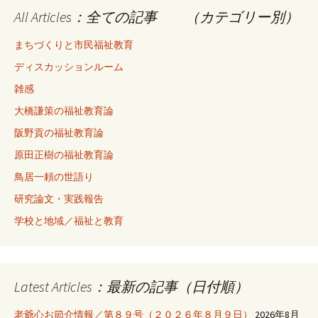
All Articles：全ての記事 （カテゴリー別）
まちづくりと市民福祉教育
ディスカッションルーム
雑感
大橋謙策の福祉教育論
阪野貢の福祉教育論
原田正樹の福祉教育論
鳥居一頼の世語り
研究論文・実践報告
学校と地域／福祉と教育
Latest Articles：最新の記事（日付順）
老爺心お節介情報／第８９号（２０２６年８月９日）
2026年8月