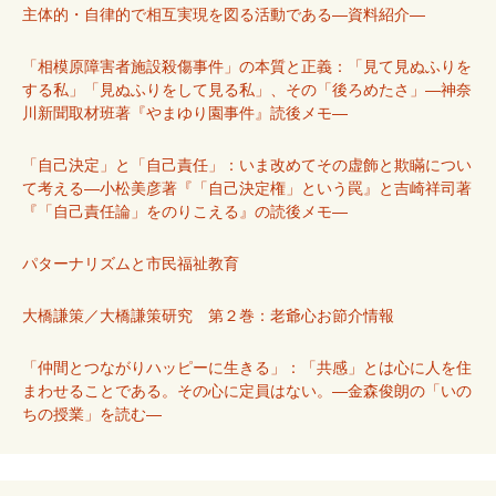
主体的・自律的で相互実現を図る活動である―資料紹介―
「相模原障害者施設殺傷事件」の本質と正義：「見て見ぬふりを
する私」「見ぬふりをして見る私」、その「後ろめたさ」―神奈
川新聞取材班著『やまゆり園事件』読後メモ―
「自己決定」と「自己責任」：いま改めてその虚飾と欺瞞につい
て考える―小松美彦著『「自己決定権」という罠』と吉崎祥司著
『「自己責任論」をのりこえる』の読後メモ―
パターナリズムと市民福祉教育
大橋謙策／大橋謙策研究 第２巻：老爺心お節介情報
「仲間とつながりハッピーに生きる」：「共感」とは心に人を住
まわせることである。その心に定員はない。―金森俊朗の「いの
ちの授業」を読む―