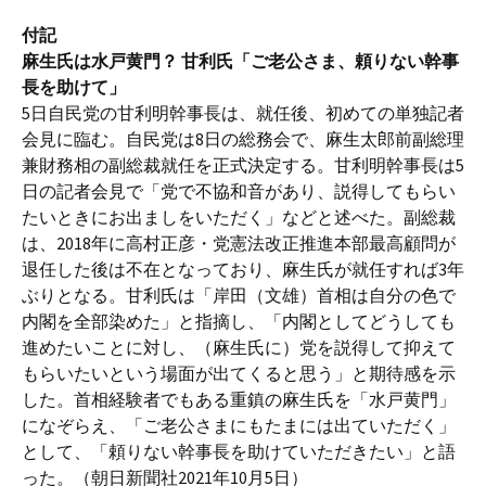
付記
麻生氏は水戸黄門？ 甘利氏「ご老公さま、頼りない幹事
長を助けて」
5日自民党の甘利明幹事長は、就任後、初めての単独記者
会見に臨む。自民党は8日の総務会で、麻生太郎前副総理
兼財務相の副総裁就任を正式決定する。甘利明幹事長は5
日の記者会見で「党で不協和音があり、説得してもらい
たいときにお出ましをいただく」などと述べた。副総裁
は、2018年に高村正彦・党憲法改正推進本部最高顧問が
退任した後は不在となっており、麻生氏が就任すれば3年
ぶりとなる。甘利氏は「岸田（文雄）首相は自分の色で
内閣を全部染めた」と指摘し、「内閣としてどうしても
進めたいことに対し、（麻生氏に）党を説得して抑えて
もらいたいという場面が出てくると思う」と期待感を示
した。首相経験者でもある重鎮の麻生氏を「水戸黄門」
になぞらえ、「ご老公さまにもたまには出ていただく」
として、「頼りない幹事長を助けていただきたい」と語
った。（朝日新聞社2021年10月5日）