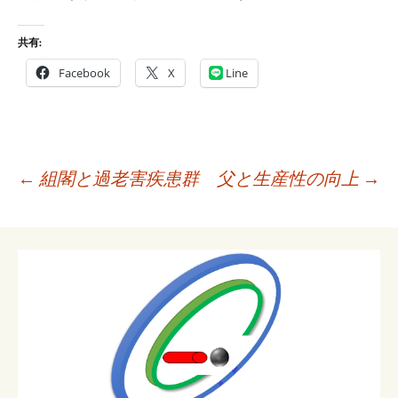
共有:
Facebook
X
Line
投
←
組閣と過老害疾患群
父と生産性の向上
→
稿
ナ
ビ
ゲ
ー
シ
ョ
ン