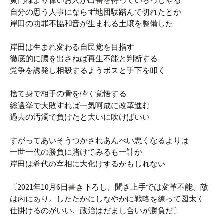
黄門様より偉いお人が出番を待っていらっしゃる
自分の思う人事にならず地団駄踏んで切れたとか
岸田の功罪不協和音が生まれる土壌を整備した
岸田は生まれ変わる自民党を目指す
徹底的に膿を出さねば再生不能と判断する
党争を誘発し相殺するようボスと手下を叩く
捨て身で相手の骨を砕く覚悟する
総選挙で大敗すれば一気呵成に改革進む
過去の汚濁で負けたと大いに吹けばいい
すがってあいそうつかされあんべい悪くなるよりは
一世一代の勝負に賭けてみるも一計か
岸田は希代の宰相に大化けするかもしれない
〔2021年10月6日書き下ろし。聞き上手では変革不能。敵
は内にあり。したたかにしなやかに戦略を練って図太く
仕掛けるのがいい。政治はだまし合いが勝負だ〕