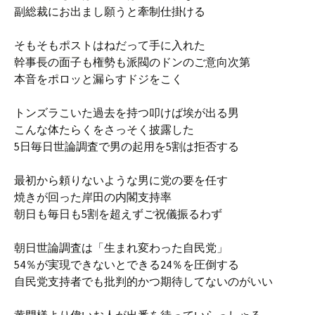
副総裁にお出まし願うと牽制仕掛ける
そもそもポストはねだって手に入れた
幹事長の面子も権勢も派閥のドンのご意向次第
本音をポロッと漏らすドジをこく
トンズラこいた過去を持つ叩けば埃が出る男
こんな体たらくをさっそく披露した
5日毎日世論調査で男の起用を5割は拒否する
最初から頼りないような男に党の要を任す
焼きが回った岸田の内閣支持率
朝日も毎日も5割を超えずご祝儀振るわず
朝日世論調査は「生まれ変わった自民党」
54％が実現できないとできる24％を圧倒する
自民党支持者でも批判的かつ期待してないのがいい