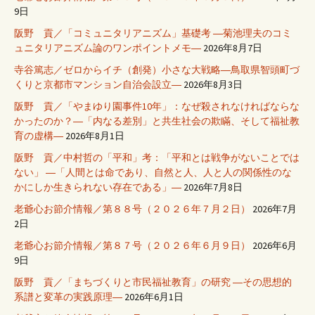
9日
阪野 貢／「コミュニタリアニズム」基礎考 ―菊池理夫のコミ
ュニタリアニズム論のワンポイントメモ―
2026年8月7日
寺谷篤志／ゼロからイチ（創発）小さな大戦略―鳥取県智頭町づ
くりと京都市マンション自治会設立―
2026年8月3日
阪野 貢／「やまゆり園事件10年」：なぜ殺されなければならな
かったのか？―「内なる差別」と共生社会の欺瞞、そして福祉教
育の虚構―
2026年8月1日
阪野 貢／中村哲の「平和」考：「平和とは戦争がないことでは
ない」 ―「人間とは命であり、自然と人、人と人の関係性のな
かにしか生きられない存在である」―
2026年7月8日
老爺心お節介情報／第８８号（２０２６年７月２日）
2026年7月
2日
老爺心お節介情報／第８７号（２０２６年６月９日）
2026年6月
9日
阪野 貢／「まちづくりと市民福祉教育」の研究 ―その思想的
系譜と変革の実践原理―
2026年6月1日