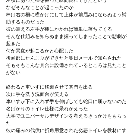
左横にあった棒を握った瞬間倒れてきたという
なぜそんなことが起こったのか
棒は右の柵に横がけにして上体が前屈みにならぬよう補
助するものだった
彼の震える左手が棒にかかれば簡単に落ちてくる
そんな仕組みを知らぬまま握ってしまったことで悲劇が
起きた
何か異変が起こるかと心配した
後頭部にたんこぶができたと翌日メールで知らされた
そもそもこんな具合に設備されているところは見たこと
がない
終わると車いすに移乗させて関門を出る
次に手を洗う洗面台が笑える
車いすが下に入れず手を伸ばしても蛇口に届かないのだ
名ばかりのトイレ仕様に呆れかえった
大学でユニバーサルデザインを考えるきっかけをもらっ
た
彼の痛みの代償に折角用意された劣悪トイレを教材にす