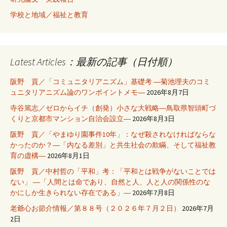
学校と地域／福祉と教育
Latest Articles：最新の記事（日付順）
阪野 貢／「コミュニタリアニズム」基礎考 ―菊池理夫のコミ
ュニタリアニズム論のワンポイントメモ―
2026年8月7日
寺谷篤志／ゼロからイチ（創発）小さな大戦略―鳥取県智頭町づ
くりと京都市マンション自治会設立―
2026年8月3日
阪野 貢／「やまゆり園事件10年」：なぜ殺されなければならな
かったのか？―「内なる差別」と共生社会の欺瞞、そして福祉教
育の虚構―
2026年8月1日
阪野 貢／中村哲の「平和」考：「平和とは戦争がないことでは
ない」 ―「人間とは命であり、自然と人、人と人の関係性のな
かにしか生きられない存在である」―
2026年7月8日
老爺心お節介情報／第８８号（２０２６年７月２日）
2026年7月
2日