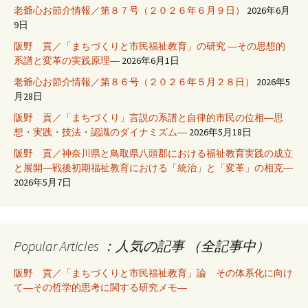
老爺心お節介情報／第８７号（２０２６年６月９日）
2026年6月
9日
阪野 貢／「まちづくりと市民福祉教育」の研究 ―その思想的
系譜と変革の実践原理―
2026年6月1日
老爺心お節介情報／第８６号（２０２６年５月２８日）
2026年5
月28日
阪野 貢／「まちづくり」言説の系譜と自律的市民の位相―思
想・実践・技法・認識のダイナミズム―
2026年5月18日
阪野 貢／神奈川県と鳥取県八頭郡における福祉教育実践の成立
と展開―戦後初期福祉教育における「統治」と「変革」の相克―
2026年5月7日
Popular Articles ：人気の記事 （全記事中）
阪野 貢／「まちづくりと市民福祉教育」論 その体系化に向け
て―その哲学的思考に関する研究メモ―