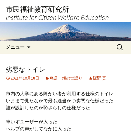
コ
市民福祉教育研究所
ン
Institute for Citizen Welfare Education
テ
ン
ツ
へ
検
ス
メニュー
索:
キ
ッ
プ
劣悪なトイレ
2021年10月18日
鳥居一頼の世語り
阪野 貢
市内の大学にある障がい者が利用する仕様のトイレ
いままで見たなかで最も適当かつ劣悪な仕様だった
誰が設計したのか恥さらしの仕様だった
車いすユーザーが入った
ヘルプの声がしてなかに入った