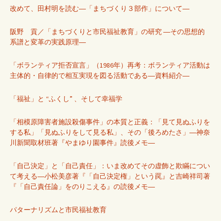
改めて、田村明を読む―「まちづくり３部作」について―
阪野 貢／「まちづくりと市民福祉教育」の研究 ―その思想的
系譜と変革の実践原理―
「ボランティア拒否宣言」（1986年）再考：ボランティア活動は
主体的・自律的で相互実現を図る活動である―資料紹介―
「福祉」と “ふくし” 、そして幸福学
「相模原障害者施設殺傷事件」の本質と正義：「見て見ぬふりを
する私」「見ぬふりをして見る私」、その「後ろめたさ」―神奈
川新聞取材班著『やまゆり園事件』読後メモ―
「自己決定」と「自己責任」：いま改めてその虚飾と欺瞞につい
て考える―小松美彦著『「自己決定権」という罠』と吉崎祥司著
『「自己責任論」をのりこえる』の読後メモ―
パターナリズムと市民福祉教育