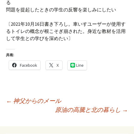
る
問題を提起したときの学生の反響を楽しみにしたい
〔2021年10月16日書き下ろし。車いすユーザーが使用す
るトイレの概念が根こそぎ崩された。身近な教材を活用
して学生との学びを深めたい〕
共有:
Facebook
X
Line
投
←
神父からのメール
稿
原油の高騰と北の暮らし
→
ナ
ビ
ゲ