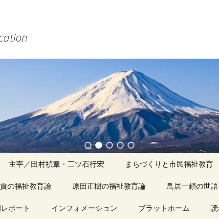
ucation
主宰／田村禎章・三ツ石行宏
まちづくりと市民福祉教育
貢の福祉教育論
原田正樹の福祉教育論
アーカイブ（１）
鳥居一頼の世語
記事（1）～
間レポート
カイブ（１）
インフォメーション
アーカイブ（１）
プラットホーム
アーカイブ（１
読
著書
アーカイブ（２）
「心守る詩」