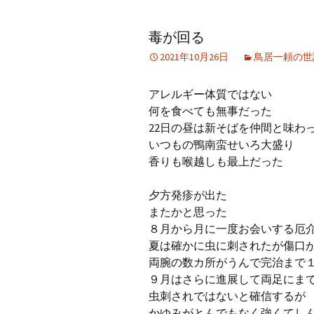
アーカイブ（２）
アーカイブ（２）
アー
毒が回る
記事（51）～
論文
ブッ
2021年10月26日
鳥居一頼の世
アーカイブ（３）
アーカイブ（３）
アー
記事（101）～
老爺心お節介情報
論文
アレルギー体質ではない
アーカイブ（４）
何を食べても無事だった
アーカイブ（４）
アー
記事（151）～
講演録
社会
22日の昼は新そばを仲間と味わ
いつもの鴨南蛮せいろ大盛り
アーカイブ（５）
アーカイブ（５）
アー
香りも喉越しも最上だった
記事（201）～
四国遍路紀行文
研究
夕方発疹が出た
またかと思った
８月から月に一度お会いする厄
夏は確かに虫に刺されたが傷口
両腕の数カ所がうんで完治まで
９月はさらに進展して両足にま
虫刺されではないと確信するが
かゆみがとんでもなく強くてし