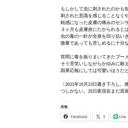
もしかして虫に刺されたのかも
刺された意識を感じることなく
鈍感になった皮膚の痛みのセン
３ヶ月も皮膚炎にたかられると
虫の毒の一針が全身を回り抗い
微量であっても苦しめるに十分
世間に毒を振りまいてきたブー
そう苦笑いしながらかゆみに耐
因果応報にしては可愛いほうだ
〔2021年10月23日書き下ろ
つしかない。25日夜現在まだ居
共有:
Facebook
X
Line