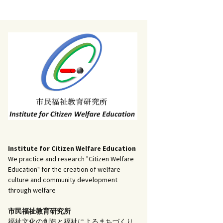
記事（51）～
）
アーカイブ（２）
1
アーカイブ（３）
研究ノート
記事（101）～
）
アーカイブ（３）
1
アーカイブ（４）
調査報告
記事（151）～
）
アーカイブ（４）
1
アーカイブ（５）
実践報告
記事（201）～
）
アーカイブ（５）
5
コラム
Institute for Citizen Welfare Education
We practice and research "Citizen Welfare
Education" for the creation of welfare
culture and community development
through welfare
市民福祉教育研究所
福祉文化の創造と福祉によるまちづくり