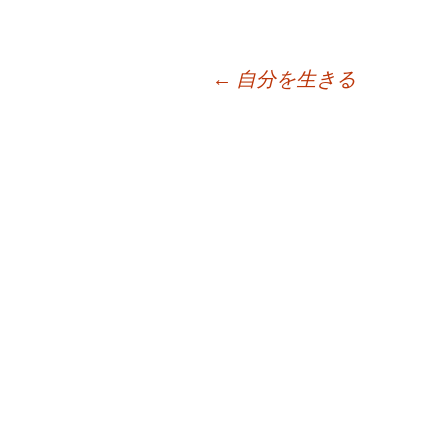
投
←
自分を生きる
稿
ナ
ビ
ゲ
ー
シ
ョ
ン