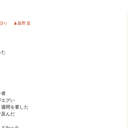
記事（51）～
カイブ（２）
アーカイブ（２）
アーカイブ（２
クレット
学位論文
アーカイブ（３）
2019/07/17～12/3
記事（101）～
語り
阪野 貢
カイブ（３）
アーカイブ（３）
アーカイブ（３
論文
アーカイブ（４）
2020/01/01～12/3
記事（151）～
カイブ（４）
アーカイブ（４）
アーカイブ（４
福祉セミナー
講演録
アーカイブ（５）
2021/01/01～12/3
った
記事（201）～
カイブ（５）
アーカイブ（５）
アーカイブ（５
業績
その他
2022/01/01～03/1
介者
がエグい
１週間を要した
で及んだ
んどかった