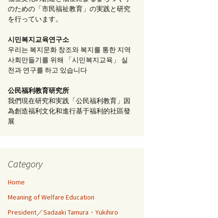
のための「市民福祉教育」の実践と研究
を行っています。
시민복지교육연구소
우리는 복지문화 창조와 복지를 통한 지역
사회만들기를 위해 「시민복지교육」 실
천과 연구를 하고 있습니다
公民福利教育
研究所
我們現在研究和実践「公民福利教育」因
為創造福利文化和進行基于福利的社區發
展
Category
Home
Meaning of Welfare Education
President／Sadaaki Tamura・Yukihiro