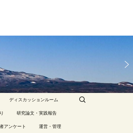
検
ディスカッションルーム
索:
り
アーカイブ（１）
研究論文・実践報告
記事（1）～
）
者アンケート
アーカイブ（１）
運営・管理
アーカイブ（２）
研究論文