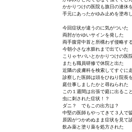
かかりつけの医院も旗日の連休
手元にあったかゆみ止めを塗布
今回症状が違うのに気がついた
両肘がかゆいサインを発した
両手腹背中首と所構わず侵略す
今朝小さな水膨れまで出ていた
こりゃヤバいとかかりつけの医
またも職員研修で休院と出た
近隣の皮膚科を検索してすぐに
診察した医師は頭をひねり院長
庭仕事しましたかと尋ねられた
この１週間は出張で庭に出るこ
虫に刺された症状！？
ダニ？ でもこの出方は？
中堅の医師もやってきて３人で
原因がつかめぬまま症状を見て
飲み薬と塗り薬を処方された