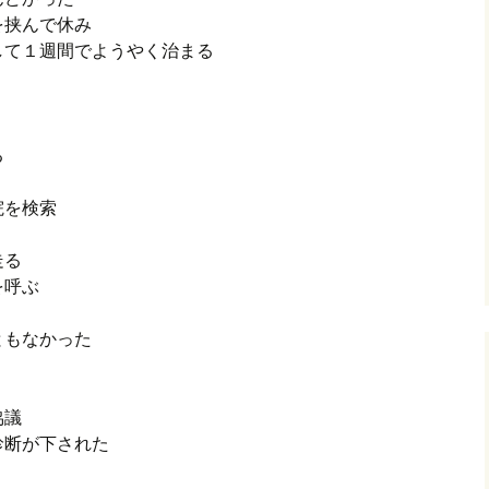
を挟んで休み
して１週間でようやく治まる
る
院を検索
走る
を呼ぶ
ともなかった
協議
診断が下された