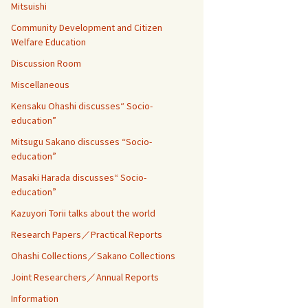
Mitsuishi
Community Development and Citizen
Welfare Education
Discussion Room
Miscellaneous
Kensaku Ohashi discusses“ Socio-
education”
Mitsugu Sakano discusses “Socio-
education”
Masaki Harada discusses“ Socio-
education”
Kazuyori Torii talks about the world
Research Papers／Practical Reports
Ohashi Collections／Sakano Collections
Joint Researchers／Annual Reports
Information