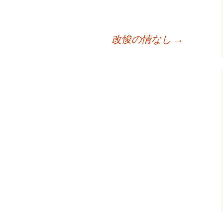
改悛の情なし
→