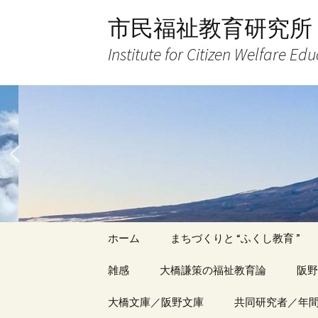
コ
市民福祉教育研究所
ン
テ
Institute for Citizen Welfare Ed
ン
ツ
へ
ス
キ
ッ
プ
ホーム
まちづくりと “ふくし教育 ”
雑感
大橋謙策の福祉教育論
阪野
アーカイブ（１）
大橋文庫／阪野文庫
アーカイブ（１）
共同研究者／年
アー
記事（1）～
著書
著書