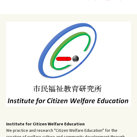
ナ
ビ
ゲ
ー
シ
ョ
ン
Institute for Citizen Welfare Education
We practice and research "Citizen Welfare Education" for the
creation of welfare culture and community development through