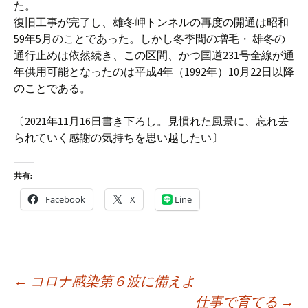
た。
復旧工事が完了し、雄冬岬トンネルの再度の開通は昭和
59年5月のことであった。しかし冬季間の増毛・ 雄冬の
通行止めは依然続き、この区間、かつ国道231号全線が通
年供用可能となったのは平成4年（1992年）10月22日以降
のことである。
〔2021年11月16日書き下ろし。見慣れた風景に、忘れ去
られていく感謝の気持ちを思い越したい〕
共有:
Facebook
X
Line
投
←
コロナ感染第６波に備えよ
稿
仕事で育てる
→