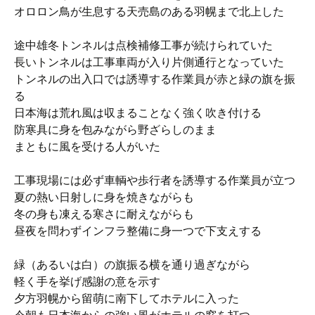
オロロン鳥が生息する天売島のある羽幌まで北上した
途中雄冬トンネルは点検補修工事が続けられていた
長いトンネルは工事車両が入り片側通行となっていた
トンネルの出入口では誘導する作業員が赤と緑の旗を振
る
日本海は荒れ風は収まることなく強く吹き付ける
防寒具に身を包みながら野ざらしのまま
まともに風を受ける人がいた
工事現場には必ず車輌や歩行者を誘導する作業員が立つ
夏の熱い日射しに身を焼きながらも
冬の身も凍える寒さに耐えながらも
昼夜を問わずインフラ整備に身一つで下支えする
緑（あるいは白）の旗振る横を通り過ぎながら
軽く手を挙げ感謝の意を示す
夕方羽幌から留萌に南下してホテルに入った