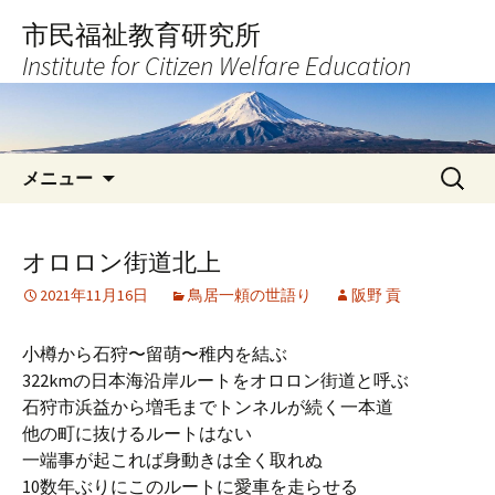
コ
市民福祉教育研究所
ン
Institute for Citizen Welfare Education
テ
ン
ツ
へ
検
ス
メニュー
索:
キ
ッ
プ
オロロン街道北上
2021年11月16日
鳥居一頼の世語り
阪野 貢
小樽から石狩〜留萌〜稚内を結ぶ
322kmの日本海沿岸ルートをオロロン街道と呼ぶ
石狩市浜益から増毛までトンネルが続く一本道
他の町に抜けるルートはない
一端事が起これば身動きは全く取れぬ
10数年ぶりにこのルートに愛車を走らせる