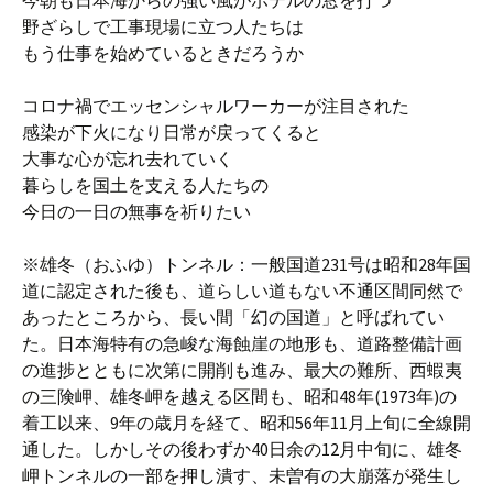
今朝も日本海からの強い風がホテルの窓を打つ
野ざらしで工事現場に立つ人たちは
もう仕事を始めているときだろうか
コロナ禍でエッセンシャルワーカーが注目された
感染が下火になり日常が戻ってくると
大事な心が忘れ去れていく
暮らしを国土を支える人たちの
今日の一日の無事を祈りたい
※雄冬（おふゆ）トンネル：一般国道231号は昭和28年国
道に認定された後も、道らしい道もない不通区間同然で
あったところから、長い間「幻の国道」と呼ばれてい
た。日本海特有の急峻な海蝕崖の地形も、道路整備計画
の進捗とともに次第に開削も進み、最大の難所、西蝦夷
の三険岬、雄冬岬を越える区間も、昭和48年(1973年)の
着工以来、9年の歳月を経て、昭和56年11月上旬に全線開
通した。しかしその後わずか40日余の12月中旬に、雄冬
岬トンネルの一部を押し潰す、未曽有の大崩落が発生し