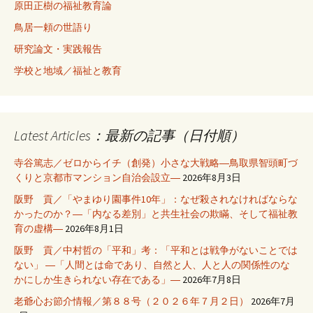
原田正樹の福祉教育論
鳥居一頼の世語り
研究論文・実践報告
学校と地域／福祉と教育
Latest Articles：最新の記事（日付順）
寺谷篤志／ゼロからイチ（創発）小さな大戦略―鳥取県智頭町づ
くりと京都市マンション自治会設立―
2026年8月3日
阪野 貢／「やまゆり園事件10年」：なぜ殺されなければならな
かったのか？―「内なる差別」と共生社会の欺瞞、そして福祉教
育の虚構―
2026年8月1日
阪野 貢／中村哲の「平和」考：「平和とは戦争がないことでは
ない」 ―「人間とは命であり、自然と人、人と人の関係性のな
かにしか生きられない存在である」―
2026年7月8日
老爺心お節介情報／第８８号（２０２６年７月２日）
2026年7月