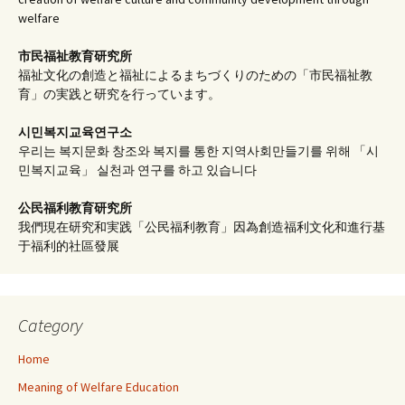
welfare
市民福祉教育研究所
福祉文化の創造と福祉によるまちづくりのための「市民福祉教
育」の実践と研究を行っています。
시민복지교육연구소
우리는 복지문화 창조와 복지를 통한 지역사회만들기를 위해 「시
민복지교육」 실천과 연구를 하고 있습니다
公民福利教育
研究所
我們現在研究和実践「公民福利教育」因為創造福利文化和進行基
于福利的社區發展
Category
Home
Meaning of Welfare Education