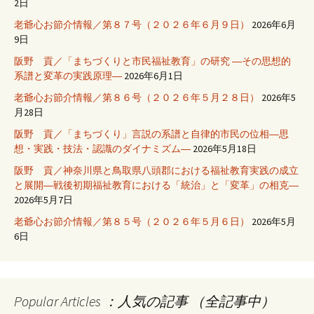
2日
老爺心お節介情報／第８７号（２０２６年６月９日）
2026年6月
9日
阪野 貢／「まちづくりと市民福祉教育」の研究 ―その思想的
系譜と変革の実践原理―
2026年6月1日
老爺心お節介情報／第８６号（２０２６年５月２８日）
2026年5
月28日
阪野 貢／「まちづくり」言説の系譜と自律的市民の位相―思
想・実践・技法・認識のダイナミズム―
2026年5月18日
阪野 貢／神奈川県と鳥取県八頭郡における福祉教育実践の成立
と展開―戦後初期福祉教育における「統治」と「変革」の相克―
2026年5月7日
老爺心お節介情報／第８５号（２０２６年５月６日）
2026年5月
6日
Popular Articles ：人気の記事 （全記事中）