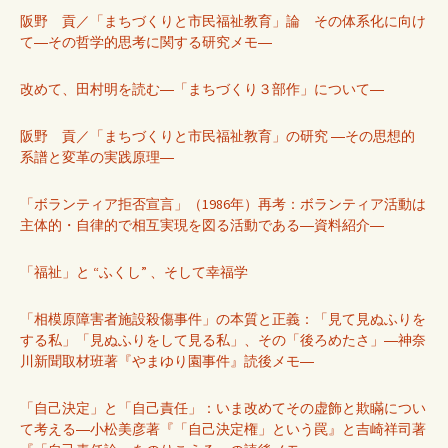
阪野 貢／「まちづくりと市民福祉教育」論 その体系化に向け
て―その哲学的思考に関する研究メモ―
改めて、田村明を読む―「まちづくり３部作」について―
阪野 貢／「まちづくりと市民福祉教育」の研究 ―その思想的
系譜と変革の実践原理―
「ボランティア拒否宣言」（1986年）再考：ボランティア活動は
主体的・自律的で相互実現を図る活動である―資料紹介―
「福祉」と “ふくし” 、そして幸福学
「相模原障害者施設殺傷事件」の本質と正義：「見て見ぬふりを
する私」「見ぬふりをして見る私」、その「後ろめたさ」―神奈
川新聞取材班著『やまゆり園事件』読後メモ―
「自己決定」と「自己責任」：いま改めてその虚飾と欺瞞につい
て考える―小松美彦著『「自己決定権」という罠』と吉崎祥司著