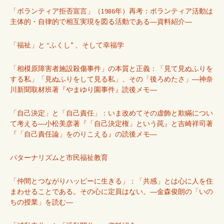
「ボランティア拒否宣言」（1986年）再考：ボランティア活動は
主体的・自律的で相互実現を図る活動である―資料紹介―
「福祉」と “ふくし” 、そして幸福学
「相模原障害者施設殺傷事件」の本質と正義：「見て見ぬふりを
する私」「見ぬふりをして見る私」、その「後ろめたさ」―神奈
川新聞取材班著『やまゆり園事件』読後メモ―
「自己決定」と「自己責任」：いま改めてその虚飾と欺瞞につい
て考える―小松美彦著『「自己決定権」という罠』と吉崎祥司著
『「自己責任論」をのりこえる』の読後メモ―
パターナリズムと市民福祉教育
「仲間とつながりハッピーに生きる」：「共感」とは心に人を住
まわせることである。その心に定員はない。―金森俊朗の「いの
ちの授業」を読む―