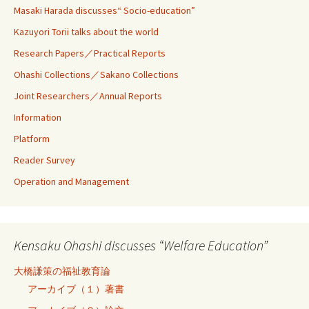
Masaki Harada discusses“ Socio-education”
Kazuyori Torii talks about the world
Research Papers／Practical Reports
Ohashi Collections／Sakano Collections
Joint Researchers／Annual Reports
Information
Platform
Reader Survey
Operation and Management
Kensaku Ohashi discusses “Welfare Education”
大橋謙策の福祉教育論
アーカイブ（１）著書