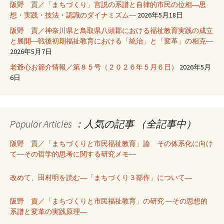
阪野 貢／「まちづくり」言説の系譜と自律的市民の位相―思
想・実践・技法・認識のダイナミズム―
2026年5月18日
阪野 貢／神奈川県と鳥取県八頭郡における福祉教育実践の成立
と展開―戦後初期福祉教育における「統治」と「変革」の相克―
2026年5月7日
老爺心お節介情報／第８５号（２０２６年５月６日）
2026年5月
6日
Popular Articles ：人気の記事 （全記事中）
阪野 貢／「まちづくりと市民福祉教育」論 その体系化に向け
て―その哲学的思考に関する研究メモ―
改めて、田村明を読む―「まちづくり３部作」について―
阪野 貢／「まちづくりと市民福祉教育」の研究 ―その思想的
系譜と変革の実践原理―