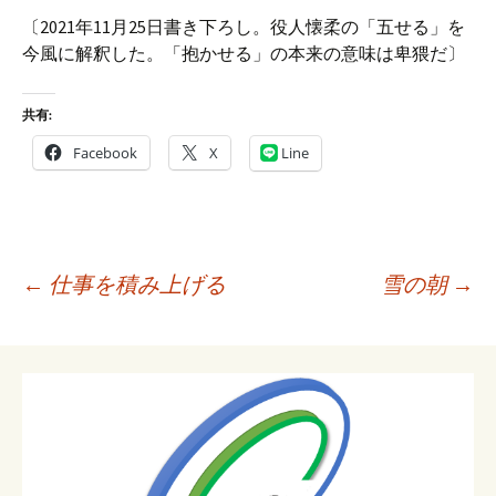
〔2021年11月25日書き下ろし。役人懐柔の「五せる」を
今風に解釈した。「抱かせる」の本来の意味は卑猥だ〕
共有:
Facebook
X
Line
投
←
仕事を積み上げる
雪の朝
→
稿
ナ
ビ
ゲ
ー
シ
ョ