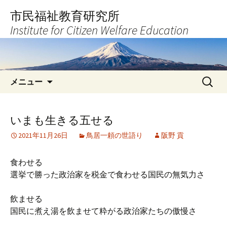
コ
市民福祉教育研究所
ン
Institute for Citizen Welfare Education
テ
ン
ツ
へ
検
ス
メニュー
索:
キ
ッ
プ
いまも生きる五せる
2021年11月26日
鳥居一頼の世語り
阪野 貢
食わせる
選挙で勝った政治家を税金で食わせる国民の無気力さ
飲ませる
国民に煮え湯を飲ませて粋がる政治家たちの傲慢さ