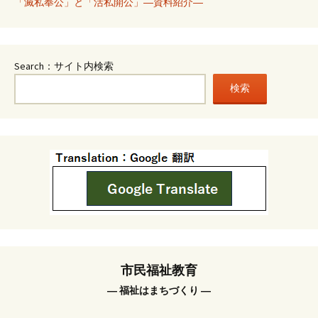
「滅私奉公」と「活私開公」―資料紹介―
Search：サイト内検索
検索
市民福祉教育
― 福祉はまちづくり ―