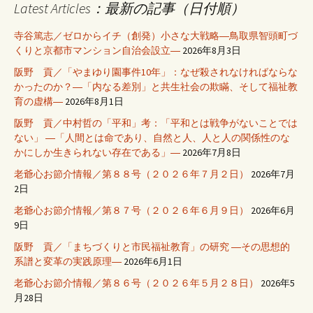
Latest Articles：最新の記事（日付順）
寺谷篤志／ゼロからイチ（創発）小さな大戦略―鳥取県智頭町づ
くりと京都市マンション自治会設立―
2026年8月3日
阪野 貢／「やまゆり園事件10年」：なぜ殺されなければならな
かったのか？―「内なる差別」と共生社会の欺瞞、そして福祉教
育の虚構―
2026年8月1日
阪野 貢／中村哲の「平和」考：「平和とは戦争がないことでは
ない」 ―「人間とは命であり、自然と人、人と人の関係性のな
かにしか生きられない存在である」―
2026年7月8日
老爺心お節介情報／第８８号（２０２６年７月２日）
2026年7月
2日
老爺心お節介情報／第８７号（２０２６年６月９日）
2026年6月
9日
阪野 貢／「まちづくりと市民福祉教育」の研究 ―その思想的
系譜と変革の実践原理―
2026年6月1日
老爺心お節介情報／第８６号（２０２６年５月２８日）
2026年5
月28日