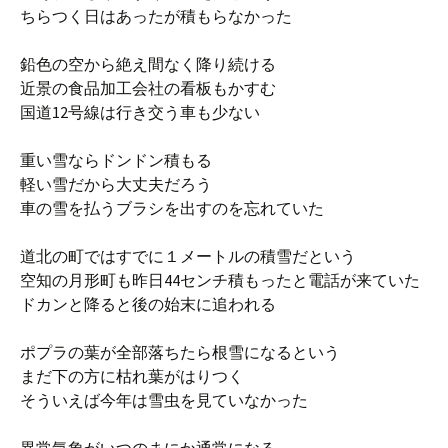
ちらつく日はあったが積もらなかった
鉛色の空から絶え間なく降り続ける
近景の食品加工会社の看板もかすむ
国道12号線は行き交う車も少ない
重い雪ならドンドン積もる
軽い雪だから大丈夫だろう
車の雪を払うブラシを出すのを忘れていた
道北の町ではすでに１メートルの積雪だという
空知の月形町も昨日44センチ積もったと電話が来ていた
ドカンと降ると後の始末に追われる
ポプラの葉が全部落ちたら根雪になるという
まだ下の方に枯れ葉がはりつく
そういえば今年は雪虫を見ていなかった