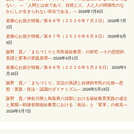
ない」 ―「人間とは命であり、自然と人、人と人の関係性のな
かにしか生きられない存在である」―
2026年7月8日
老爺心お節介情報／第８８号（２０２６年７月２日）
2026年7月
2日
老爺心お節介情報／第８７号（２０２６年６月９日）
2026年6月
9日
阪野 貢／「まちづくりと市民福祉教育」の研究 ―その思想的
系譜と変革の実践原理―
2026年6月1日
老爺心お節介情報／第８６号（２０２６年５月２８日）
2026年5
月28日
阪野 貢／「まちづくり」言説の系譜と自律的市民の位相―思
想・実践・技法・認識のダイナミズム―
2026年5月18日
阪野 貢／神奈川県と鳥取県八頭郡における福祉教育実践の成立
と展開―戦後初期福祉教育における「統治」と「変革」の相克―
2026年5月7日