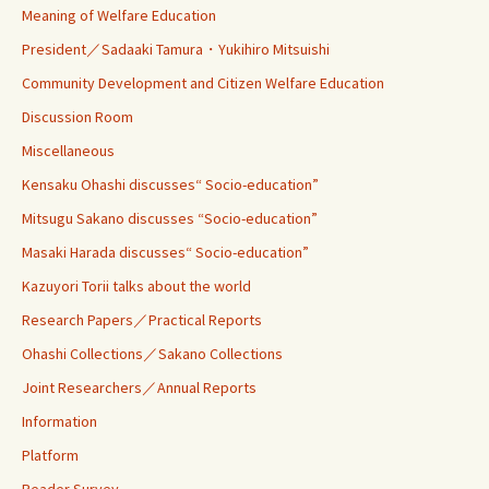
Meaning of Welfare Education
President／Sadaaki Tamura・Yukihiro Mitsuishi
Community Development and Citizen Welfare Education
Discussion Room
Miscellaneous
Kensaku Ohashi discusses“ Socio-education”
Mitsugu Sakano discusses “Socio-education”
Masaki Harada discusses“ Socio-education”
Kazuyori Torii talks about the world
Research Papers／Practical Reports
Ohashi Collections／Sakano Collections
Joint Researchers／Annual Reports
Information
Platform
Reader Survey