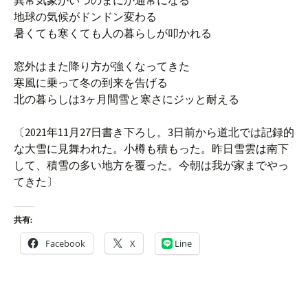
異常気象がいつのまにか通常になる
地球の気候がドンドン変わる
暑くても寒くても人の暮らしが叩かれる
窓外はまた降り方が強くなってきた
寒風に乗って冬の到来を告げる
北の暮らしは3ヶ月間雪と寒さにジッと耐える
〔2021年11月27日書き下ろし。3日前から道北では記録的
な大雪に見舞われた。小樽も積もった。昨日雪雲は南下
して、積雪の多い地方を覆った。今朝は我が家までやっ
てきた〕
共有:
Facebook
X
Line