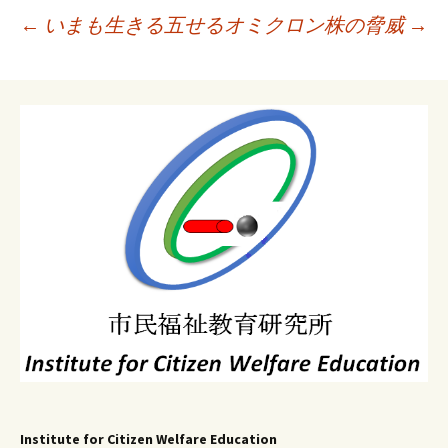
投
←
いまも生きる五せる
オミクロン株の脅威
→
稿
ナ
ビ
ゲ
ー
シ
ョ
ン
Institute for Citizen Welfare Education