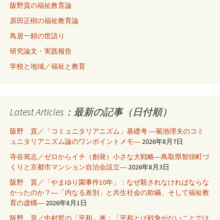
阪野貢の福祉教育論
原田正樹の福祉教育論
鳥居一頼の世語り
研究論文・実践報告
学校と地域／福祉と教育
Latest Articles：最新の記事（日付順）
阪野 貢／「コミュニタリアニズム」基礎考 ―菊池理夫のコミ
ュニタリアニズム論のワンポイントメモ―
2026年8月7日
寺谷篤志／ゼロからイチ（創発）小さな大戦略―鳥取県智頭町づ
くりと京都市マンション自治会設立―
2026年8月3日
阪野 貢／「やまゆり園事件10年」：なぜ殺されなければならな
かったのか？―「内なる差別」と共生社会の欺瞞、そして福祉教
育の虚構―
2026年8月1日
阪野 貢／中村哲の「平和」考：「平和とは戦争がないことでは