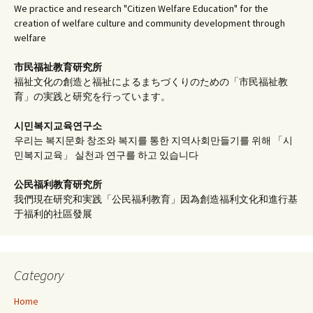
We practice and research "Citizen Welfare Education" for the
creation of welfare culture and community development through
welfare
市民福祉教育研究所
福祉文化の創造と福祉によるまちづくりのための「市民福祉教
育」の実践と研究を行っています。
시민복지교육연구소
우리는 복지문화 창조와 복지를 통한 지역사회만들기를 위해 「시
민복지교육」 실천과 연구를 하고 있습니다
公民福利教育
研究所
我們現在研究和実践「公民福利教育」因為創造福利文化和進行基
于福利的社區發展
Category
Home