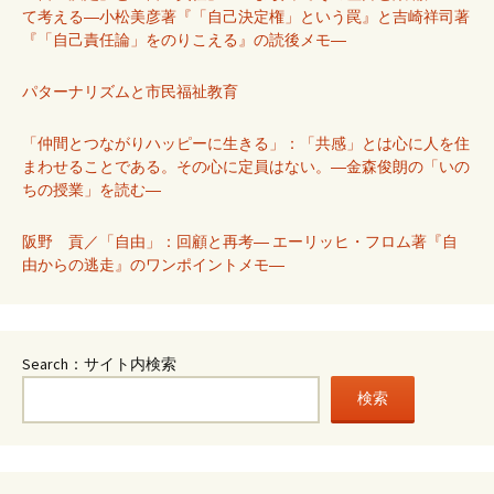
て考える―小松美彦著『「自己決定権」という罠』と吉崎祥司著
『「自己責任論」をのりこえる』の読後メモ―
パターナリズムと市民福祉教育
「仲間とつながりハッピーに生きる」：「共感」とは心に人を住
まわせることである。その心に定員はない。―金森俊朗の「いの
ちの授業」を読む―
阪野 貢／「自由」：回顧と再考― エーリッヒ・フロム著『自
由からの逃走』のワンポイントメモ―
Search：サイト内検索
検索