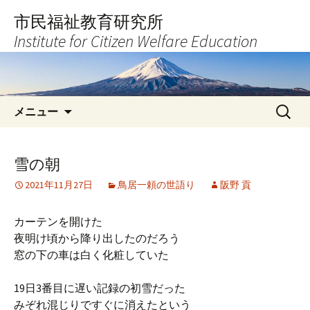
コ
市民福祉教育研究所
ン
Institute for Citizen Welfare Education
テ
ン
ツ
へ
検
ス
メニュー
索:
キ
ッ
プ
雪の朝
2021年11月27日
鳥居一頼の世語り
阪野 貢
カーテンを開けた
夜明け頃から降り出したのだろう
窓の下の車は白く化粧していた
19日3番目に遅い記録の初雪だった
みぞれ混じりですぐに消えたという