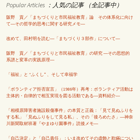
Popular Articles ：人気の記事 （全記事中）
阪野 貢／「まちづくりと市民福祉教育」論 その体系化に向け
て―その哲学的思考に関する研究メモ―
改めて、田村明を読む―「まちづくり３部作」について―
阪野 貢／「まちづくりと市民福祉教育」の研究 ―その思想的
系譜と変革の実践原理―
「福祉」と “ふくし” 、そして幸福学
「ボランティア拒否宣言」（1986年）再考：ボランティア活動は
主体的・自律的で相互実現を図る活動である―資料紹介―
「相模原障害者施設殺傷事件」の本質と正義：「見て見ぬふりを
する私」「見ぬふりをして見る私」、その「後ろめたさ」―神奈
川新聞取材班著『やまゆり園事件』読後メモ―
「自己決定」と「自己責任」：いま改めてその虚飾と欺瞞につい