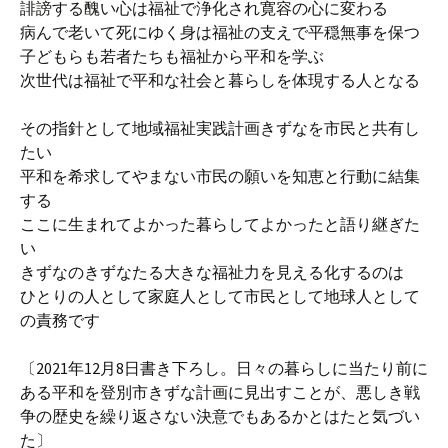
誹謗する醜い心は福祉で浄化され寛容の心に変わる
病んで老いて死にゆく身は福祉の支えで平穏無事を保つ
子どもらも若者たちも福祉から平和を学ぶ
次世代は福祉で平和な社会と暮らしを体現する人となる
その指針として地域福祉実践計画きずなを市民と共有し
たい
平和を希求してやまない市民の願いを知恵と行動に結集
する
ここに生まれてよかった暮らしてよかったと語り継ぎた
い
きずなのきずなたる大きな福祉力を見える化するのは
ひとりの人として家庭人として市民として地球人として
の責務です
〔2021年12月8日書き下ろし。日々の暮らしに当たり前に
ある平和を登別市きずな計画に見出すことが、悪しき戦
争の歴史を繰り返さない決意でもあるかとはたと気づい
た〕