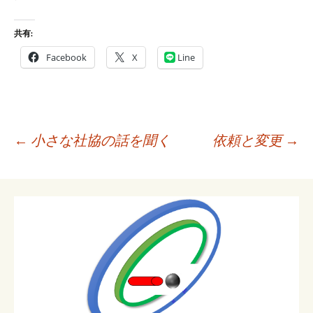
共有:
Facebook
X
Line
投
←
小さな社協の話を聞く
依頼と変更
→
稿
ナ
ビ
ゲ
ー
シ
ョ
ン