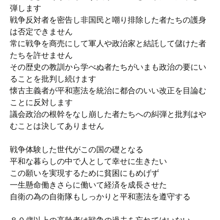
弾します
戦争反対者を密告し非国民と嘲り排除した者たちの護身
は否定できません
常に戦争を商売にして軍人や政治家と結託して儲けた者
たちを許せません
その歴史の教訓から学べぬ者たちがいまも政治の要にい
ることを批判し続けます
懐古主義者が平和憲法を統治に都合のいい改正を目論む
ことに反対します
議会政治の根幹をなし崩した者たちへの糾弾と批判はや
むことは決してありません
戦争体験した世代がこの国の礎となる
平和な暮らしの中で人として幸せに生きたい
この願いを実現するために貧困にもめげず
一生懸命働きさらに働いて経済を成長させた
自衛の為の自衛隊もしっかりと平和憲法を遵守する