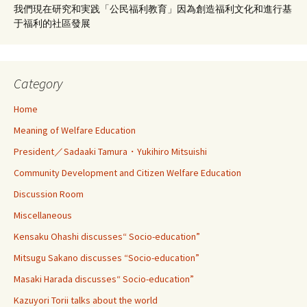
我們現在研究和実践「公民福利教育」因為創造福利文化和進行基
于福利的社區發展
Category
Home
Meaning of Welfare Education
President／Sadaaki Tamura・Yukihiro Mitsuishi
Community Development and Citizen Welfare Education
Discussion Room
Miscellaneous
Kensaku Ohashi discusses“ Socio-education”
Mitsugu Sakano discusses “Socio-education”
Masaki Harada discusses“ Socio-education”
Kazuyori Torii talks about the world