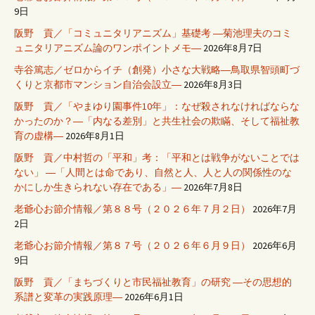
9日
阪野 貢／「コミュニタリアニズム」基礎考 ―菊池理夫のコミ
ュニタリアニズム論のワンポイントメモ―
2026年8月7日
寺谷篤志／ゼロからイチ（創発）小さな大戦略―鳥取県智頭町づ
くりと京都市マンション自治会設立―
2026年8月3日
阪野 貢／「やまゆり園事件10年」：なぜ殺されなければならな
かったのか？―「内なる差別」と共生社会の欺瞞、そして福祉教
育の虚構―
2026年8月1日
阪野 貢／中村哲の「平和」考：「平和とは戦争がないことでは
ない」 ―「人間とは命であり、自然と人、人と人の関係性のな
かにしか生きられない存在である」―
2026年7月8日
老爺心お節介情報／第８８号（２０２６年７月２日）
2026年7月
2日
老爺心お節介情報／第８７号（２０２６年６月９日）
2026年6月
9日
阪野 貢／「まちづくりと市民福祉教育」の研究 ―その思想的
系譜と変革の実践原理―
2026年6月1日