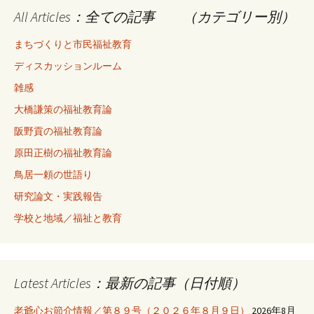
All Articles：全ての記事 （カテゴリー別）
まちづくりと市民福祉教育
ディスカッションルーム
雑感
大橋謙策の福祉教育論
阪野貢の福祉教育論
原田正樹の福祉教育論
鳥居一頼の世語り
研究論文・実践報告
学校と地域／福祉と教育
Latest Articles：最新の記事（日付順）
老爺心お節介情報／第８９号（２０２６年８月９日）
2026年8月