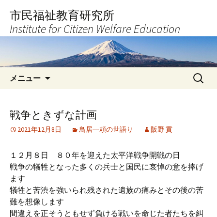
コ
市民福祉教育研究所
ン
Institute for Citizen Welfare Education
テ
ン
ツ
へ
検
ス
メニュー
索:
キ
ッ
プ
戦争ときずな計画
2021年12月8日
鳥居一頼の世語り
阪野 貢
１２月８日 ８０年を迎えた太平洋戦争開戦の日
戦争の犠牲となった多くの兵士と国民に哀悼の意を捧げ
ます
犠牲と苦渋を強いられ残された遺族の痛みとその後の苦
難を想像します
間違えを正そうともせず負ける戦いを命じた者たちを糾