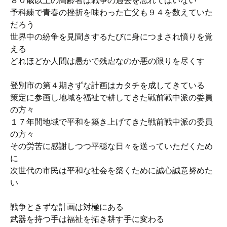
８０歳以上の高齢者は戦争の過去を忘れてはいない
予科練で青春の挫折を味わった亡父も９４を数えていた
だろう
世界中の紛争を見聞きするたびに身につまされ憤りを覚
える
どれほどか人間は愚かで残虐なのか悪の限りを尽くす
登別市の第４期きずな計画はカタチを成してきている
策定に参画し地域を福祉で耕してきた戦前戦中派の委員
の方々
１７年間地域で平和を築き上げてきた戦前戦中派の委員
の方々
その労苦に感謝しつつ平穏な日々を送っていただくため
に
次世代の市民は平和な社会を築くために誠心誠意努めた
い
戦争ときずな計画は対極にある
武器を持つ手は福祉を拓き耕す手に変わる