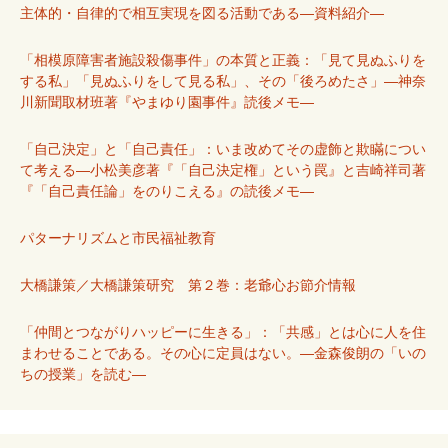
主体的・自律的で相互実現を図る活動である―資料紹介―
「相模原障害者施設殺傷事件」の本質と正義：「見て見ぬふりを
する私」「見ぬふりをして見る私」、その「後ろめたさ」―神奈
川新聞取材班著『やまゆり園事件』読後メモ―
「自己決定」と「自己責任」：いま改めてその虚飾と欺瞞につい
て考える―小松美彦著『「自己決定権」という罠』と吉崎祥司著
『「自己責任論」をのりこえる』の読後メモ―
パターナリズムと市民福祉教育
大橋謙策／大橋謙策研究 第２巻：老爺心お節介情報
「仲間とつながりハッピーに生きる」：「共感」とは心に人を住
まわせることである。その心に定員はない。―金森俊朗の「いの
ちの授業」を読む―