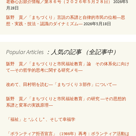
老爺心お節介情報／第８６号（２０２６年５月２８日）
2026年5
月28日
阪野 貢／「まちづくり」言説の系譜と自律的市民の位相―思
想・実践・技法・認識のダイナミズム―
2026年5月18日
Popular Articles ：人気の記事 （全記事中）
阪野 貢／「まちづくりと市民福祉教育」論 その体系化に向け
て―その哲学的思考に関する研究メモ―
改めて、田村明を読む―「まちづくり３部作」について―
阪野 貢／「まちづくりと市民福祉教育」の研究 ―その思想的
系譜と変革の実践原理―
「福祉」と “ふくし” 、そして幸福学
「ボランティア拒否宣言」（1986年）再考：ボランティア活動は