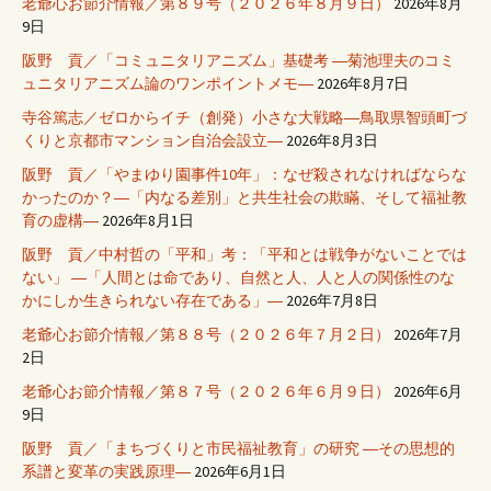
老爺心お節介情報／第８９号（２０２６年８月９日）
2026年8月
9日
阪野 貢／「コミュニタリアニズム」基礎考 ―菊池理夫のコミ
ュニタリアニズム論のワンポイントメモ―
2026年8月7日
寺谷篤志／ゼロからイチ（創発）小さな大戦略―鳥取県智頭町づ
くりと京都市マンション自治会設立―
2026年8月3日
阪野 貢／「やまゆり園事件10年」：なぜ殺されなければならな
かったのか？―「内なる差別」と共生社会の欺瞞、そして福祉教
育の虚構―
2026年8月1日
阪野 貢／中村哲の「平和」考：「平和とは戦争がないことでは
ない」 ―「人間とは命であり、自然と人、人と人の関係性のな
かにしか生きられない存在である」―
2026年7月8日
老爺心お節介情報／第８８号（２０２６年７月２日）
2026年7月
2日
老爺心お節介情報／第８７号（２０２６年６月９日）
2026年6月
9日
阪野 貢／「まちづくりと市民福祉教育」の研究 ―その思想的
系譜と変革の実践原理―
2026年6月1日