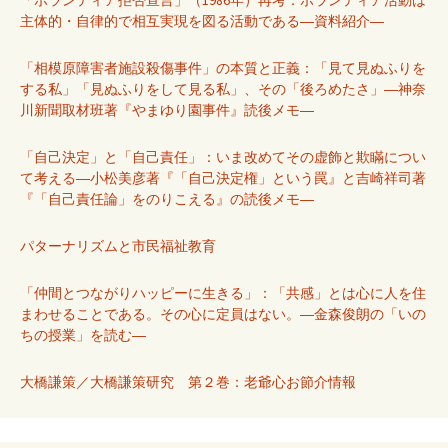
主体的・自律的で相互実現を図る活動である―資料紹介―
「相模原障害者施設殺傷事件」の本質と正義：「見て見ぬふりを
する私」「見ぬふりをして見る私」、その「後ろめたさ」―神奈
川新聞取材班著『やまゆり園事件』読後メモ―
「自己決定」と「自己責任」：いま改めてその虚飾と欺瞞につい
て考える―小松美彦著『「自己決定権」という罠』と吉崎祥司著
『「自己責任論」をのりこえる』の読後メモ―
パターナリズムと市民福祉教育
「仲間とつながりハッピーに生きる」：「共感」とは心に人を住
まわせることである。その心に定員はない。―金森俊朗の「いの
ちの授業」を読む―
大橋謙策／大橋謙策研究 第２巻：老爺心お節介情報