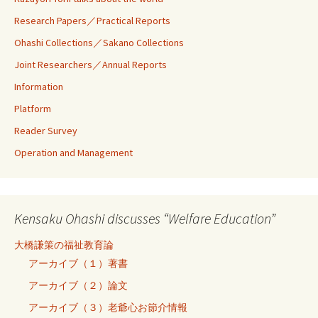
Research Papers／Practical Reports
Ohashi Collections／Sakano Collections
Joint Researchers／Annual Reports
Information
Platform
Reader Survey
Operation and Management
Kensaku Ohashi discusses “Welfare Education”
大橋謙策の福祉教育論
アーカイブ（１）著書
アーカイブ（２）論文
アーカイブ（３）老爺心お節介情報