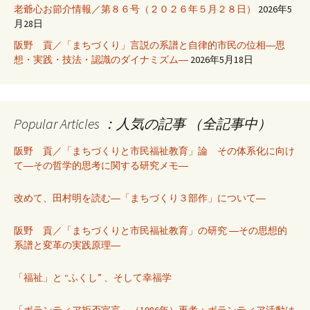
老爺心お節介情報／第８６号（２０２６年５月２８日）
2026年5
月28日
阪野 貢／「まちづくり」言説の系譜と自律的市民の位相―思
想・実践・技法・認識のダイナミズム―
2026年5月18日
Popular Articles ：人気の記事 （全記事中）
阪野 貢／「まちづくりと市民福祉教育」論 その体系化に向け
て―その哲学的思考に関する研究メモ―
改めて、田村明を読む―「まちづくり３部作」について―
阪野 貢／「まちづくりと市民福祉教育」の研究 ―その思想的
系譜と変革の実践原理―
「福祉」と “ふくし” 、そして幸福学
「ボランティア拒否宣言」（1986年）再考：ボランティア活動は