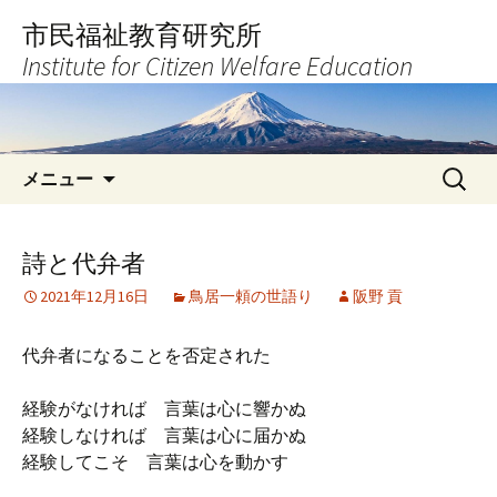
コ
市民福祉教育研究所
ン
Institute for Citizen Welfare Education
テ
ン
ツ
へ
検
ス
メニュー
索:
キ
ッ
プ
詩と代弁者
2021年12月16日
鳥居一頼の世語り
阪野 貢
代弁者になることを否定された
経験がなければ 言葉は心に響かぬ
経験しなければ 言葉は心に届かぬ
経験してこそ 言葉は心を動かす