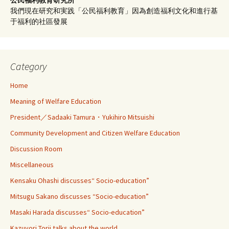
我們現在研究和実践「公民福利教育」因為創造福利文化和進行基
于福利的社區發展
Category
Home
Meaning of Welfare Education
President／Sadaaki Tamura・Yukihiro Mitsuishi
Community Development and Citizen Welfare Education
Discussion Room
Miscellaneous
Kensaku Ohashi discusses“ Socio-education”
Mitsugu Sakano discusses “Socio-education”
Masaki Harada discusses“ Socio-education”
Kazuyori Torii talks about the world