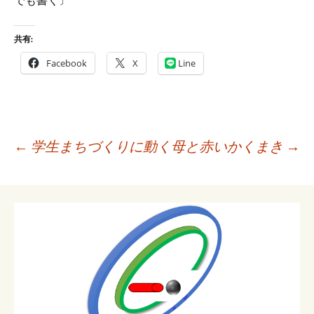
でも書く〕
共有:
Facebook
X
Line
投
←
学生まちづくりに動く
母と赤いかくまき
→
稿
ナ
ビ
ゲ
ー
シ
ョ
ン