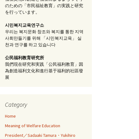
のための「市民福祉教育」の実践と研究
を行っています。
시민복지교육연구소
우리는 복지문화 창조와 복지를 통한 지역
사회만들기를 위해 「시민복지교육」 실
천과 연구를 하고 있습니다
公民福利教育
研究所
我們現在研究和実践「公民福利教育」因
為創造福利文化和進行基于福利的社區發
展
Category
Home
Meaning of Welfare Education
President／Sadaaki Tamura・Yukihiro