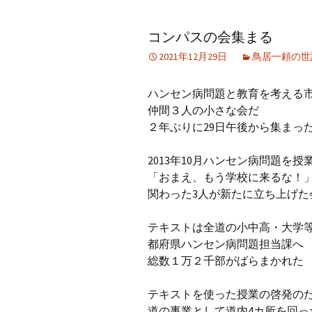
アーカイブ（２）
アーカイブ（２）
アー
コンパスの会集まる
記事（51）～
論文
ブッ
2021年12月29日
鳥居一頼の世
アーカイブ（３）
アーカイブ（３）
アー
記事（101）～
老爺心お節介情報
論文
ハンセン病問題と教育を考える
アーカイブ（４）
仲間３人の小さな会だ
アーカイブ（４）
アー
記事（151）～
講演録
社会
２年ぶりに29日午後から集まっ
アーカイブ（５）
アーカイブ（５）
アー
2013年10月ハンセン病問題を
記事（201）～
四国遍路紀行文
研究
「おまえ、もう学校に来るな！
関わった3人が新たに立ち上げた
テキストは全道の小中高・大学
都府県ハンセン病問題担当課へ
総数１万２千部がばらまかれた
テキストを使った授業の啓発の
道の事業として道内4カ所を回っ