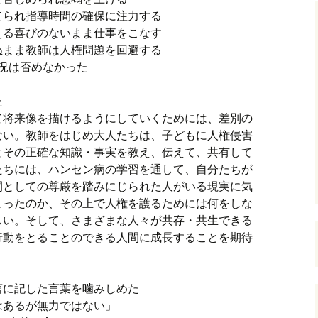
てられ指導時間の確保に注力する
える喜びのないまま仕事をこなす
ぬまま教師は人権問題を回避する
況は否めなかった
た
て将来像を描けるようにしていくためには、差別の
ない。教師をはじめ大人たちは、子どもに人権侵害
とその正確な知識・事実を教え、伝えて、共有して
たちには、ハンセン病の学習を通して、自分たちが
間としての尊厳を踏みにじられた人がいる現実に気
まったのか、その上で人権を護るためには何をしな
しい。そして、さまざまな人々が共存・共生できる
行動をとることのできる人間に成長することを期待
言に記した言葉を噛みしめた
はあるが無力ではない」