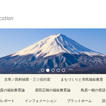
ucation
主宰／田村禎章・三ツ石行宏
まちづくりと市民福祉教育
貢の福祉教育論
原田正樹の福祉教育論
アーカイブ（１）
鳥居一頼の世語
記事（1）～
間レポート
カイブ（１）
インフォメーション
アーカイブ（１）
プラットホーム
アーカイブ（１
読
著書
アーカイブ（２）
「心守る詩」