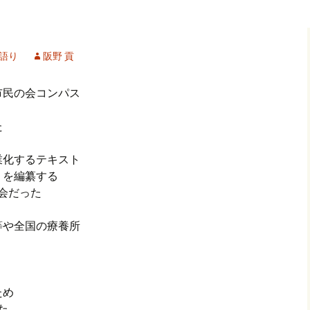
記事（51）～
カイブ（２）
アーカイブ（２）
アーカイブ（２
クレット
学位論文
アーカイブ（３）
2019/07/17～12/3
記事（101）～
語り
阪野 貢
カイブ（３）
アーカイブ（３）
アーカイブ（３
論文
アーカイブ（４）
2020/01/01～12/3
記事（151）～
市民の会コンパス
カイブ（４）
アーカイブ（４）
アーカイブ（４
福祉セミナー
講演録
アーカイブ（５）
2021/01/01～12/3
た
記事（201）～
カイブ（５）
アーカイブ（５）
アーカイブ（５
授業化するテキスト
業績
その他
2022/01/01～03/1
」を編纂する
会だった
等や全国の療養所
ため
た