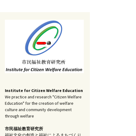
記事（51）～
）
アーカイブ（２）
1
アーカイブ（３）
研究ノート
記事（101）～
）
アーカイブ（３）
1
アーカイブ（４）
調査報告
記事（151）～
）
アーカイブ（４）
1
アーカイブ（５）
実践報告
記事（201）～
）
アーカイブ（５）
5
コラム
Institute for Citizen Welfare Education
We practice and research "Citizen Welfare
Education" for the creation of welfare
culture and community development
through welfare
市民福祉教育研究所
福祉文化の創造と福祉によるまちづくり