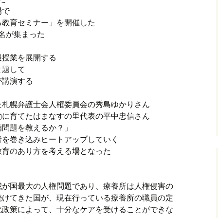
場で
る教育セミナー」を開催した
余名が集まった
擬授業を展開する
と題して
が講演する
た札幌弁護士会人権委員会の秀島ゆかりさん
動に育てたはまなすの里代表の平中忠信さん
病問題を教えるか？」
者を巻き込みヒートアップしていく
教育のあり方を考える場となった
我が国最大の人権問題であり、療養所は人権侵害の
続けてきた国が、現在行っている療養所の職員の定
化政策によって、十分なケアを受けることができな