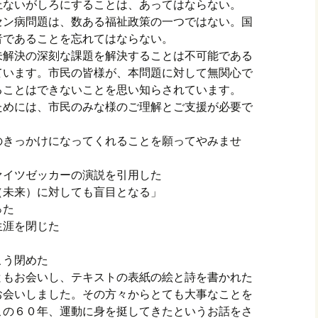
上ないがしろにすることは、あってはならない。
セン病問題は、数ある福祉政策の一つではない。国
者であることを忘れてはならない。
未解決の深刻な課題を解決することは不可能である
ています。市民の皆様が、本問題に対して無関心で
ることはできないことを思い知らされています。
ためには、市民のみな様のご理解とご支援が必要で
のきっかけになってくれることを願ってやみませ
ヴァイツゼッカーの演説を引用した
（未来）に対しても盲目となる」
った
の生涯を閉じた
こう閉めた
ともお会いし、テキストの表紙の絵と詩を書かれた
お会いしました。その方々からとても大事なことを
この６０年、運動に身を挺してきたというお話をさ