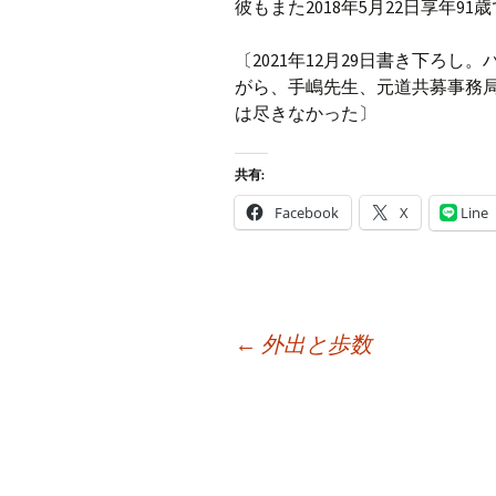
彼もまた2018年5月22日享年9
〔2021年12月29日書き下ろ
がら、手嶋先生、元道共募事務
は尽きなかった〕
共有:
Facebook
X
Line
投
←
外出と歩数
稿
ナ
ビ
ゲ
ー