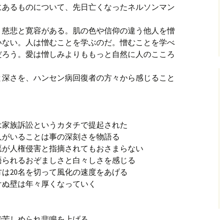
にあるものについて、先日亡くなったネルソンマン
、慈悲と寛容がある。肌の色や信仰の違う他人を憎
いない。人は憎むことを学ぶのだ。憎むことを学べ
だろう。愛は憎しみよりももっと自然に人のこころ
と深さを、ハンセン病回復者の方々から感じること
は家族訴訟というカタチで提起された
人がいることは事の深刻さを物語る
悪が人権侵害と指摘されてもおさまらない
語られるおぞましさと白々しさを感じる
は20名を切って風化の速度をあげる
けぬ壁は年々厚くなっていく
？
で苦しめられ悲鳴を上げる