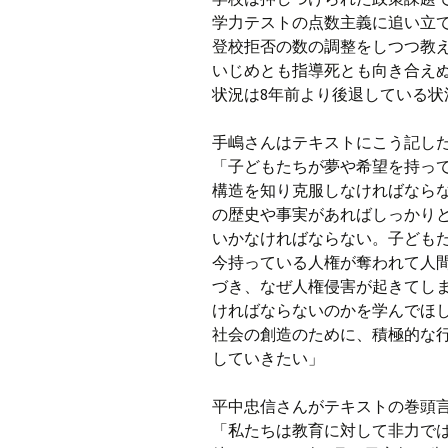
学力テストの点数主義に追い立
登校拒否の数の調整をしつつ教
いじめとも指導死とも向き合え
状況は8年前より後退している状
手嶋さんはテキストにこう記し
「子どもたちが夢や希望を持っ
構造を知り克服しなければなら
の歴史や事実があればしっかり
いかなければならない。子ども
今持っている人権が奪われて人
づき、なぜ人権侵害が起きてし
ければならないのかを学んでほ
社会の創造のために、積極的な
していきたい」
平中忠信さんがテキストの巻頭
「私たちは教育に対して非力で