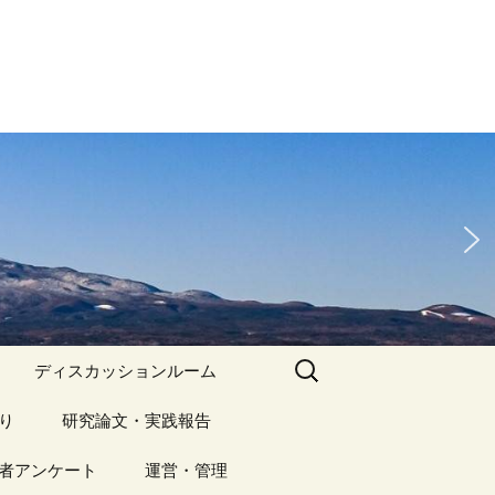
検
ディスカッションルーム
索:
り
アーカイブ（１）
研究論文・実践報告
記事（1）～
）
者アンケート
アーカイブ（１）
運営・管理
アーカイブ（２）
研究論文