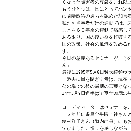
くなった被害者の尊厳をこれ以
もうひとつは、国にとってハン
は隔離政策の過ちを認めた加害
私たち当事者だけの運動では、
ことを６０年余の運動で痛感し
ある限り、国の厚い壁を打破す
国の政策、社会の風潮を改める
す。
今日の意義あるセミナーが、そ
ん」
最後に1985年5月8日独大統領
「過去に目を閉ざす者は、現在
公の場での彼の最期の言葉とな
14年5月9日道半ばで享年80歳
コーディネーターはセミナーを
「２年前に多磨全生園で神さん
鈴村洋子さん（道内出身）にも
学びました。憤りを感じながら