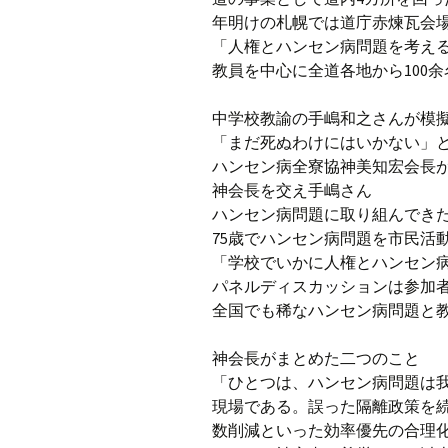
年明けの札幌では道庁赤煉瓦会
「人権とハンセン病問題を考え
教員を中心に全道各地から100
中学校教諭の手嶋和之さんが模
「まだ死ぬわけにはいかない」
ハンセン病全寮協神美知宏会長
神会長を交え手嶋さん
ハンセン病問題に取り組んでき
75歳でハンセン病問題を市民活
「学校でいかに人権とハンセン
パネルディスカッションは参加
全国でも稀なハンセン病問題と
神会長がまとめた二つのこと
「ひとつは、ハンセン病問題は
現場である。誤った隔離政策を
数削減といった効率優先の合理