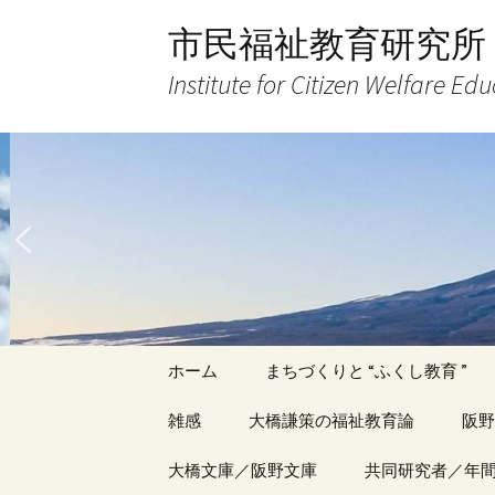
コ
市民福祉教育研究所
ン
テ
Institute for Citizen Welfare Ed
ン
ツ
へ
ス
キ
ッ
プ
ホーム
まちづくりと “ふくし教育 ”
雑感
大橋謙策の福祉教育論
阪野
アーカイブ（１）
大橋文庫／阪野文庫
アーカイブ（１）
共同研究者／年
アー
記事（1）～
著書
著書