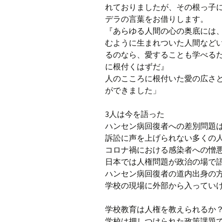
れておりましたが、その根っ子
デラの言葉をお借りします。
『あらゆる人間の心の奥底には
むように生まれついた人間など
るのなら、愛することも学べる
に根付くはずだ』
人のこころに根付いた愛の広さ
ができました」
3人は今を語った
ハンセン病回復者への差別問題
訴訟に声を上げられない多くの
コロナ禍における感染者への憎
日本では人権問題が政治の場で
ハンセン病回復者の道内出身の方
学校の現場に外部から入ってい
学校教育は人権を教えられるか
学校は押しつけられた政策課題