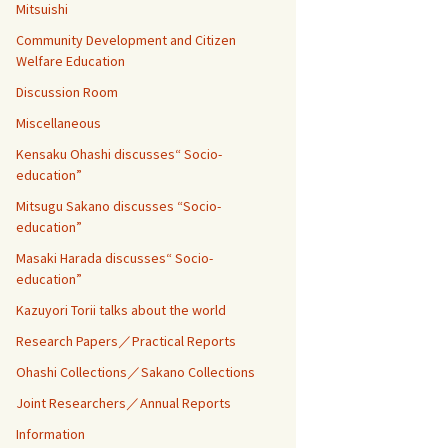
Mitsuishi
Community Development and Citizen
Welfare Education
Discussion Room
Miscellaneous
Kensaku Ohashi discusses“ Socio-
education”
Mitsugu Sakano discusses “Socio-
education”
Masaki Harada discusses“ Socio-
education”
Kazuyori Torii talks about the world
Research Papers／Practical Reports
Ohashi Collections／Sakano Collections
Joint Researchers／Annual Reports
Information