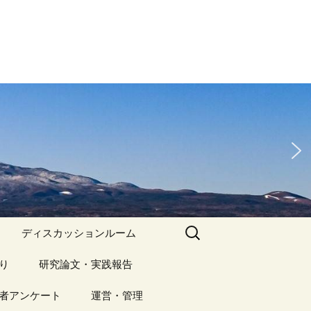
検
ディスカッションルーム
索:
り
アーカイブ（１）
研究論文・実践報告
記事（1）～
）
者アンケート
アーカイブ（１）
運営・管理
アーカイブ（２）
研究論文