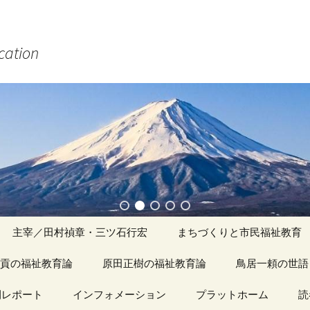
ucation
主宰／田村禎章・三ツ石行宏
まちづくりと市民福祉教育
貢の福祉教育論
原田正樹の福祉教育論
アーカイブ（１）
鳥居一頼の世語
記事（1）～
間レポート
カイブ（１）
インフォメーション
アーカイブ（１）
プラットホーム
アーカイブ（１
読
著書
アーカイブ（２）
「心守る詩」