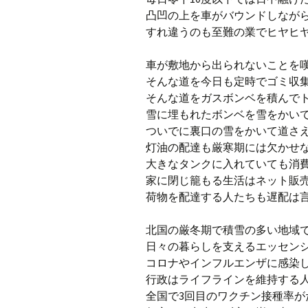
凸凹の上を車がバウンドしなが
すれ違うのも至難の業でヒヤヒ
車が敷地から出られないことを
そんな道を今日も定時でゴミ収
そんな道をガスボンベを積んで
雪に埋もれたボンベを雪をかい
ついでに裏口の雪をかいて道さ
灯油の配達も厳寒期には欠かせ
大きなタンクに入れていても消
家に閉じ籠もる生活はネット販
荷物を配達する人たちも遅配は
北国の厳冬期で積雪の多い地域
日々の暮らしを支えるエッセン
コロナやインフルエンザに感染
行政はライフラインを維持する
全国で3回目のワクチン接種率