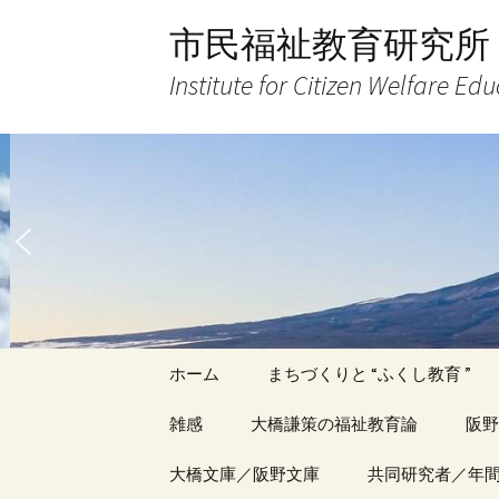
コ
市民福祉教育研究所
ン
テ
Institute for Citizen Welfare Ed
ン
ツ
へ
ス
キ
ッ
プ
ホーム
まちづくりと “ふくし教育 ”
雑感
大橋謙策の福祉教育論
阪野
アーカイブ（１）
大橋文庫／阪野文庫
アーカイブ（１）
共同研究者／年
アー
記事（1）～
著書
著書