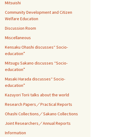
Mitsuishi
Community Development and Citizen
Welfare Education
Discussion Room
Miscellaneous
Kensaku Ohashi discusses“ Socio-
education”
Mitsugu Sakano discusses “Socio-
education”
Masaki Harada discusses“ Socio-
education”
Kazuyori Torii talks about the world
Research Papers／Practical Reports
Ohashi Collections／Sakano Collections
Joint Researchers／Annual Reports
Information