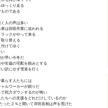
らゆっくり走る
ヤものである
嘆く人の声は多い
集車は回収作業に追われる
トラックがやって来る
て取り替える
え付けてゆく
ない
費が早い今冬だ
売や生協の宅配を頼みとする
言い訳にせず雪道を行く
で暮らす人たちには
シャルワーカーが頼りだ
して戦力ダウンするのが怖い
人たちへの支援をどれだけしているのか
がたった２％と聞いて岸田首相は声を荒げた