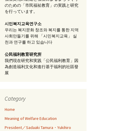
のための「市民福祉教育」の実践と研究
を行っています。
시민복지교육연구소
우리는 복지문화 창조와 복지를 통한 지역
사회만들기를 위해 「시민복지교육」 실
천과 연구를 하고 있습니다
公民福利教育
研究所
我們現在研究和実践「公民福利教育」因
為創造福利文化和進行基于福利的社區發
展
Category
Home
Meaning of Welfare Education
President／Sadaaki Tamura・Yukihiro