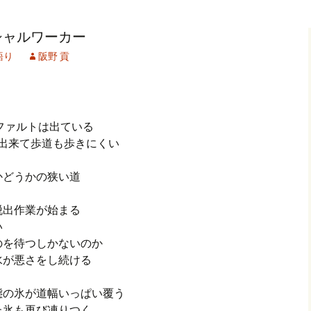
記事（51）～
カイブ（２）
アーカイブ（２）
アーカイブ（２
シャルワーカー
クレット
学位論文
アーカイブ（３）
2019/07/17～12/3
記事（101）～
語り
阪野 貢
カイブ（３）
アーカイブ（３）
アーカイブ（３
論文
アーカイブ（４）
2020/01/01～12/3
記事（151）～
カイブ（４）
アーカイブ（４）
アーカイブ（４
福祉セミナー
講演録
アーカイブ（５）
2021/01/01～12/3
スファルトは出ている
記事（201）～
出来て歩道も歩きにくい
カイブ（５）
アーカイブ（５）
アーカイブ（５
業績
その他
2022/01/01～03/1
かどうかの狭い道
脱出作業が始まる
い
のを待つしかないのか
水が悪さをし続ける
態の氷が道幅いっぱい覆う
た氷も再び凍りつく