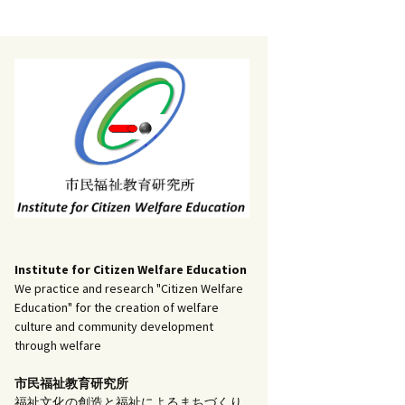
記事（51）～
）
アーカイブ（２）
1
アーカイブ（３）
研究ノート
記事（101）～
）
アーカイブ（３）
1
アーカイブ（４）
調査報告
記事（151）～
）
アーカイブ（４）
1
アーカイブ（５）
実践報告
記事（201）～
）
アーカイブ（５）
5
コラム
Institute for Citizen Welfare Education
We practice and research "Citizen Welfare
Education" for the creation of welfare
culture and community development
through welfare
市民福祉教育研究所
福祉文化の創造と福祉によるまちづくり