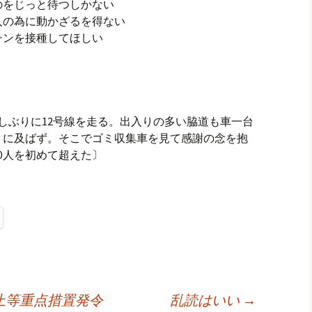
のをじっと待つしかない
人の為に動かざるを得ない
チンを接種してほしい
。久しぶりに12号線を走る。出入りの多い脇道も車一台
うに及ばず。そこでゴミ収集車を見て感謝の念を抱
00人を初めて超えた〕
止等重点措置発令
乱読はいい
→