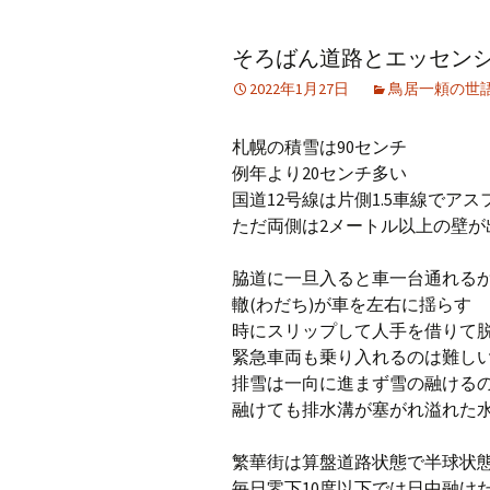
アーカイブ（２）
アーカイブ（２）
アー
そろばん道路とエッセン
記事（51）～
論文
ブッ
2022年1月27日
鳥居一頼の世
アーカイブ（３）
アーカイブ（３）
アー
記事（101）～
老爺心お節介情報
論文
札幌の積雪は90センチ
アーカイブ（４）
例年より20センチ多い
アーカイブ（４）
アー
記事（151）～
講演録
社会
国道12号線は片側1.5車線でア
ただ両側は2メートル以上の壁が
アーカイブ（５）
アーカイブ（５）
アー
記事（201）～
四国遍路紀行文
研究
脇道に一旦入ると車一台通れる
轍(わだち)が車を左右に揺らす
時にスリップして人手を借りて
緊急車両も乗り入れるのは難し
排雪は一向に進まず雪の融ける
融けても排水溝が塞がれ溢れた
繁華街は算盤道路状態で半球状
毎日零下10度以下では日中融け