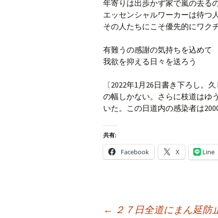
年寄りは出歩かず家で嵐の去る
エッセンシャルワーカーは待つ
その人たちにこそ優先的にワク
有難うの感謝の気持ちを込めて
我欲を抑える日々を送ろう
〔2022年1月26日書き下ろし
の幅しかない。さらに枝道はゆ
いた。この日道内の感染者は20
共有:
Facebook
X
Line
投
←
２７日全道にまん延防