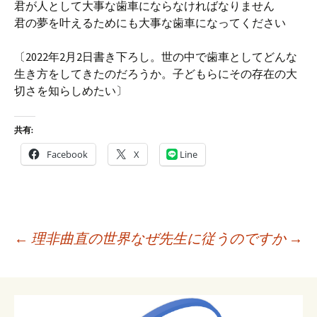
君が人として大事な歯車にならなければなりません
君の夢を叶えるためにも大事な歯車になってください
〔2022年2月2日書き下ろし。世の中で歯車としてどんな
生き方をしてきたのだろうか。子どもらにその存在の大
切さを知らしめたい〕
共有:
Facebook
X
Line
投
←
理非曲直の世界
なぜ先生に従うのですか
→
稿
ナ
ビ
ゲ