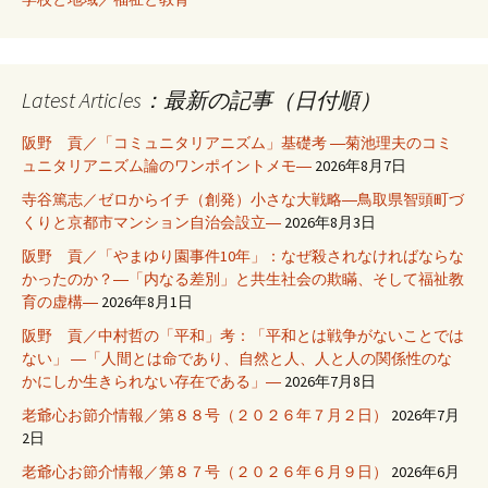
Latest Articles：最新の記事（日付順）
阪野 貢／「コミュニタリアニズム」基礎考 ―菊池理夫のコミ
ュニタリアニズム論のワンポイントメモ―
2026年8月7日
寺谷篤志／ゼロからイチ（創発）小さな大戦略―鳥取県智頭町づ
くりと京都市マンション自治会設立―
2026年8月3日
阪野 貢／「やまゆり園事件10年」：なぜ殺されなければならな
かったのか？―「内なる差別」と共生社会の欺瞞、そして福祉教
育の虚構―
2026年8月1日
阪野 貢／中村哲の「平和」考：「平和とは戦争がないことでは
ない」 ―「人間とは命であり、自然と人、人と人の関係性のな
かにしか生きられない存在である」―
2026年7月8日
老爺心お節介情報／第８８号（２０２６年７月２日）
2026年7月
2日
老爺心お節介情報／第８７号（２０２６年６月９日）
2026年6月