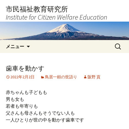
コ
市民福祉教育研究所
ン
Institute for Citizen Welfare Education
テ
ン
ツ
へ
検
ス
メニュー
索:
キ
ッ
プ
歯車を動かす
2022年2月2日
鳥居一頼の世語り
阪野 貢
赤ちゃんも子どもも
男も女も
若者も年寄りも
父さんも母さんもそうでない人も
一人ひとりが世の中を動かす歯車です