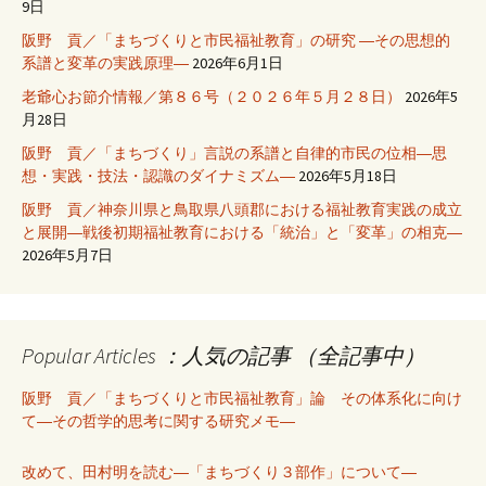
9日
阪野 貢／「まちづくりと市民福祉教育」の研究 ―その思想的
系譜と変革の実践原理―
2026年6月1日
老爺心お節介情報／第８６号（２０２６年５月２８日）
2026年5
月28日
阪野 貢／「まちづくり」言説の系譜と自律的市民の位相―思
想・実践・技法・認識のダイナミズム―
2026年5月18日
阪野 貢／神奈川県と鳥取県八頭郡における福祉教育実践の成立
と展開―戦後初期福祉教育における「統治」と「変革」の相克―
2026年5月7日
Popular Articles ：人気の記事 （全記事中）
阪野 貢／「まちづくりと市民福祉教育」論 その体系化に向け
て―その哲学的思考に関する研究メモ―
改めて、田村明を読む―「まちづくり３部作」について―