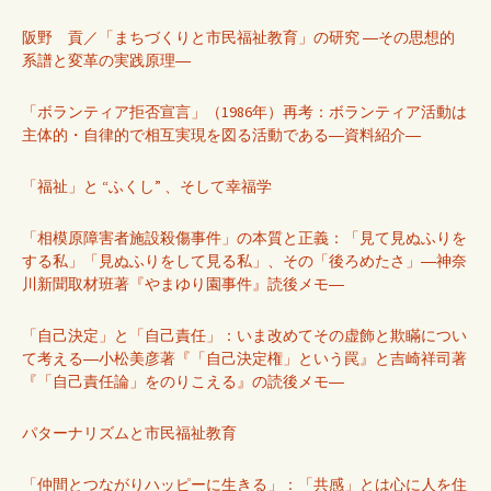
阪野 貢／「まちづくりと市民福祉教育」の研究 ―その思想的
系譜と変革の実践原理―
「ボランティア拒否宣言」（1986年）再考：ボランティア活動は
主体的・自律的で相互実現を図る活動である―資料紹介―
「福祉」と “ふくし” 、そして幸福学
「相模原障害者施設殺傷事件」の本質と正義：「見て見ぬふりを
する私」「見ぬふりをして見る私」、その「後ろめたさ」―神奈
川新聞取材班著『やまゆり園事件』読後メモ―
「自己決定」と「自己責任」：いま改めてその虚飾と欺瞞につい
て考える―小松美彦著『「自己決定権」という罠』と吉崎祥司著
『「自己責任論」をのりこえる』の読後メモ―
パターナリズムと市民福祉教育
「仲間とつながりハッピーに生きる」：「共感」とは心に人を住