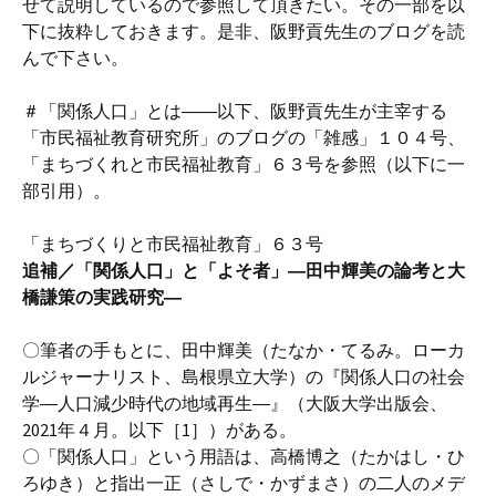
せて説明しているので参照して頂きたい。その一部を以
下に抜粋しておきます。是非、阪野貢先生のブログを読
んで下さい。
＃「関係人口」とは――以下、阪野貢先生が主宰する
「市民福祉教育研究所」のブログの「雑感」１０４号、
「まちづくれと市民福祉教育」６３号を参照（以下に一
部引用）。
「まちづくりと市民福祉教育」６３号
追補／「関係人口」と「よそ者」―田中輝美の論考と大
橋謙策の実践研究―
〇筆者の手もとに、田中輝美（たなか・てるみ。ローカ
ルジャーナリスト、島根県立大学）の『関係人口の社会
学―人口減少時代の地域再生―』（大阪大学出版会、
2021年４月。以下［1］）がある。
〇「関係人口」という用語は、高橋博之（たかはし・ひ
ろゆき）と指出一正（さしで・かずまさ）の二人のメデ