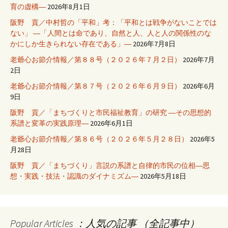
育の虚構―
2026年8月1日
阪野 貢／中村哲の「平和」考：「平和とは戦争がないことでは
ない」 ―「人間とは命であり、自然と人、人と人の関係性のな
かにしか生きられない存在である」―
2026年7月8日
老爺心お節介情報／第８８号（２０２６年７月２日）
2026年7月
2日
老爺心お節介情報／第８７号（２０２６年６月９日）
2026年6月
9日
阪野 貢／「まちづくりと市民福祉教育」の研究 ―その思想的
系譜と変革の実践原理―
2026年6月1日
老爺心お節介情報／第８６号（２０２６年５月２８日）
2026年5
月28日
阪野 貢／「まちづくり」言説の系譜と自律的市民の位相―思
想・実践・技法・認識のダイナミズム―
2026年5月18日
Popular Articles ：人気の記事 （全記事中）