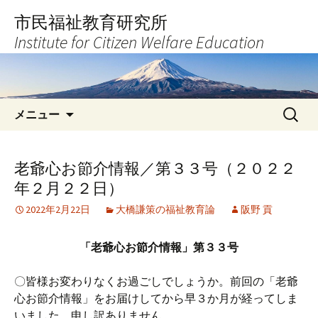
コ
市民福祉教育研究所
ン
Institute for Citizen Welfare Education
テ
ン
ツ
へ
検
ス
メニュー
索:
キ
ッ
プ
老爺心お節介情報／第３３号（２０２２
年２月２２日）
2022年2月22日
大橋謙策の福祉教育論
阪野 貢
「老爺心お節介情報」第３３号
〇皆様お変わりなくお過ごしでしょうか。前回の「老爺
心お節介情報」をお届けしてから早３か月が経ってしま
いました。申し訳ありません。