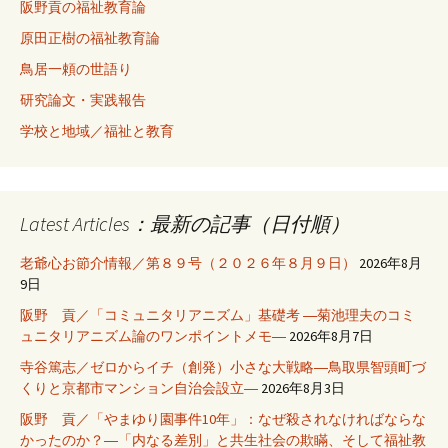
阪野貢の福祉教育論
原田正樹の福祉教育論
鳥居一頼の世語り
研究論文・実践報告
学校と地域／福祉と教育
Latest Articles：最新の記事（日付順）
老爺心お節介情報／第８９号（２０２６年８月９日）
2026年8月
9日
阪野 貢／「コミュニタリアニズム」基礎考 ―菊池理夫のコミ
ュニタリアニズム論のワンポイントメモ―
2026年8月7日
寺谷篤志／ゼロからイチ（創発）小さな大戦略―鳥取県智頭町づ
くりと京都市マンション自治会設立―
2026年8月3日
阪野 貢／「やまゆり園事件10年」：なぜ殺されなければならな
かったのか？―「内なる差別」と共生社会の欺瞞、そして福祉教