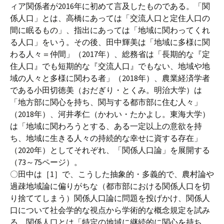
ィア関係者が2016年に初めて言及したものである。「関
係人口」とは、高橋にあっては「交流人口と定住人口の
間に眠るもの」、指出にあっては「地域に関わってくれ
る人口」をいう。その後、田中輝美は「地域に多様に関
わる人々＝仲間」（2017年）、総務省は「長期的な『定
住人口』でも短期的な『交流人口』でもない、地域や地
域の人々と多様に関わる者」（2018年）、農業経済学者
である小田切徳美（おだぎり・とくみ。明治大学）は
「地方部に関心を持ち、関与する都市部に住む人々」
（2018年）、河井孝仁（かわい・たかよし。東海大学）
は「地域に関わろうとする、ある一定以上の意欲を持
ち、地域に生きる人々の持続的な幸せに資する存在」
（2020年）としてそれぞれ、「関係人口論」を展開する
（73～75ページ）。
〇田中は［1］で、こうした抽象的・多義的で、農村論や
過疎地域論に偏りがちな（都市部における関係人口を切
り捨ててしまう）関係人口論に問題を投げかけ、関係人
口について社会学的な視点から学術的な概念規定を試み
る。関係人口とは「特定の地域に継続的に関心を持ち、