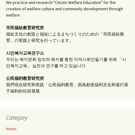
We practice and research "Citizen Welfare Education" for the
creation of welfare culture and community development through
welfare
市民福祉教育研究所
福祉文化の創造と福祉によるまちづくりのための「市民福祉教
育」の実践と研究を行っています。
시민복지교육연구소
우리는 복지문화 창조와 복지를 통한 지역사회만들기를 위해 「시
민복지교육」 실천과 연구를 하고 있습니다
公民福利教育
研究所
我們現在研究和実践「公民福利教育」因為創造福利文化和進行基
于福利的社區發展
Category
Home