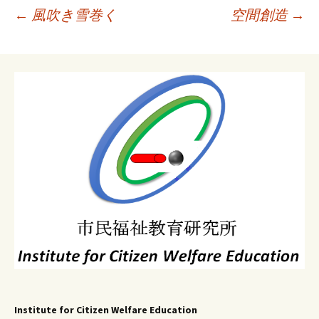
投
←
風吹き雪巻く
空間創造
→
稿
ナ
ビ
ゲ
ー
シ
ョ
ン
Institute for Citizen Welfare Education