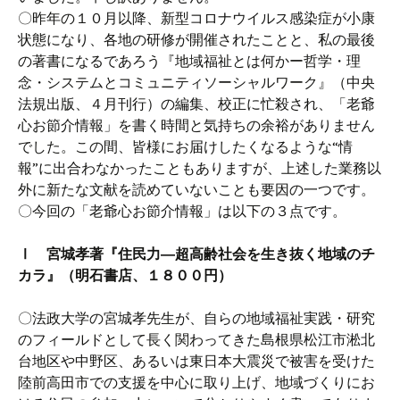
〇昨年の１０月以降、新型コロナウイルス感染症が小康
状態になり、各地の研修が開催されたことと、私の最後
の著書になるであろう『地域福祉とは何かー哲学・理
念・システムとコミュニティソーシャルワーク』（中央
法規出版、４月刊行）の編集、校正に忙殺され、「老爺
心お節介情報」を書く時間と気持ちの余裕がありません
でした。この間、皆様にお届けしたくなるような“情
報”に出合わなかったこともありますが、上述した業務以
外に新たな文献を読めていないことも要因の一つです。
〇今回の「老爺心お節介情報」は以下の３点です。
Ⅰ 宮城孝著『住民力―超高齢社会を生き抜く地域のチ
カラ』（明石書店、１８００円）
〇法政大学の宮城孝先生が、自らの地域福祉実践・研究
のフィールドとして長く関わってきた島根県松江市淞北
台地区や中野区、あるいは東日本大震災で被害を受けた
陸前高田市での支援を中心に取り上げ、地域づくりにお