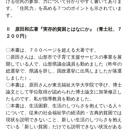
ける住民の参加、力について分かりやすく書いてありま
す。「住民力」を高める７つのポイントも示されていま
す。
Ⅱ 原田和広著『実存的貧困とはなにか』（青土社、７
２００円）
〇本書は、７００ページを超える大著です。
〇原田さんは、山形市で子育て支援サービスの事業を展
開している人で、山形県議会議員も勤めました（昨年の
総選挙で、県議を辞し、国政選挙に出馬しましたが落選
しました）。
〇本書は、原田さんが東北福祉大学大学院で学び、博士
論文として学位取得が認められた博士論文に加筆修正し
たものです。私が指導教員を勤めました。
〇本書は、生活困窮、生活のしづらさを抱えている人々
について、従来の社会福祉学の経済的・古典的貧困では
現状を説明できないこと、新しい生活のしづらさを抱え
ている「新しい貧困」だけでも説明できない状況がある