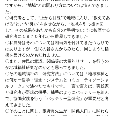
ですから、“地域”との関わり方については悩んできまし
た。
〇研究者として、“上から目線”で地域に入り、“教えてあ
げる”という“臭い”をさせながら、“地域を引っ搔き回
し”、その成果をあたかも自分の“手柄”のように披歴する
研究者に１９７０年代から辟易してきました
〇私自身はそれについては相当気を付けてきたつもりで
はありますが、住民の皆さんからみたら、同じような指
摘を受けるのかも知れません。
〇また、住民の意識、関係等の大量的リサーチを行うの
が地域福祉研究なのかとも思ってきました。
〇その地域福祉の「研究方法」については『地域福祉と
は何かー哲学・理念・システムとコミュニティソーシャ
ルワーク』で述べたつもりです。一言で言えば、実践家
と研究者が野球の投手、捕手のようにバッテリーを組ん
で、協働実践を行う「バッテリー型研究」が重要だと考
えてきました。
〇そのことに関し、阪野貢先生が「関係人口」に関わら