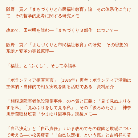
阪野 貢／「まちづくりと市民福祉教育」論 その体系化に向け
て―その哲学的思考に関する研究メモ―
改めて、田村明を読む―「まちづくり３部作」について―
阪野 貢／「まちづくりと市民福祉教育」の研究 ―その思想的
系譜と変革の実践原理―
「福祉」と “ふくし” 、そして幸福学
「ボランティア拒否宣言」（1986年）再考：ボランティア活動は
主体的・自律的で相互実現を図る活動である―資料紹介―
「相模原障害者施設殺傷事件」の本質と正義：「見て見ぬふりを
する私」「見ぬふりをして見る私」、その「後ろめたさ」―神奈
川新聞取材班著『やまゆり園事件』読後メモ―
「自己決定」と「自己責任」：いま改めてその虚飾と欺瞞につい
て考える―小松美彦著『「自己決定権」という罠』と吉崎祥司著