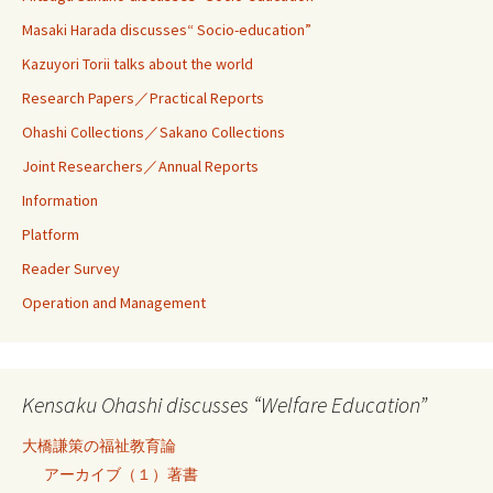
Masaki Harada discusses“ Socio-education”
Kazuyori Torii talks about the world
Research Papers／Practical Reports
Ohashi Collections／Sakano Collections
Joint Researchers／Annual Reports
Information
Platform
Reader Survey
Operation and Management
Kensaku Ohashi discusses “Welfare Education”
大橋謙策の福祉教育論
アーカイブ（１）著書