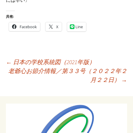
には早い〕
共有:
Facebook
X
Line
投
←
日本の学校系統図（2021年版）
稿
老爺心お節介情報／第３３号（２０２２年２
ナ
月２２日）
→
ビ
ゲ
ー
シ
ョ
ン