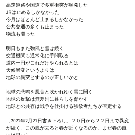
高速道路や国道で多重衝突が頻発した
JRは止めるしかなかった
今月はほとんど止まるしかなかった
公共交通の多くも止まった
物流も滞った
明日もまた強風と雪は続く
交通機関も通常化に手間取る
道内一円がこれだけやられるとは
天候異変というよりは
地球の異変とするのが正しいかと
地球の悲鳴を風音と吹かれゆく雪に聞く
地球の反撃は無差別に暮らしを脅かす
地球との共存は戦争を仕掛ける強欲者たちが否定する
〔2022年2月21日書き下ろし。２０日から２２日まで異変
が続く。この嵐が去ると春が近くなるのか。まだ春の嵐