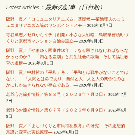
Latest Articles：最新の記事（日付順）
阪野 貢／「コミュニタリアニズム」基礎考 ―菊池理夫のコミ
ュニタリアニズム論のワンポイントメモ―
2026年8月7日
寺谷篤志／ゼロからイチ（創発）小さな大戦略―鳥取県智頭町づ
くりと京都市マンション自治会設立―
2026年8月3日
阪野 貢／「やまゆり園事件10年」：なぜ殺されなければならな
かったのか？―「内なる差別」と共生社会の欺瞞、そして福祉教
育の虚構―
2026年8月1日
阪野 貢／中村哲の「平和」考：「平和とは戦争がないことでは
ない」 ―「人間とは命であり、自然と人、人と人の関係性のな
かにしか生きられない存在である」―
2026年7月8日
老爺心お節介情報／第８８号（２０２６年７月２日）
2026年7月
2日
老爺心お節介情報／第８７号（２０２６年６月９日）
2026年6月
9日
阪野 貢／「まちづくりと市民福祉教育」の研究 ―その思想的
系譜と変革の実践原理―
2026年6月1日