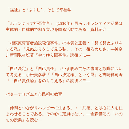
「福祉」と “ふくし” 、そして幸福学
「ボランティア拒否宣言」（1986年）再考：ボランティア活動は
主体的・自律的で相互実現を図る活動である―資料紹介―
「相模原障害者施設殺傷事件」の本質と正義：「見て見ぬふりを
する私」「見ぬふりをして見る私」、その「後ろめたさ」―神奈
川新聞取材班著『やまゆり園事件』読後メモ―
「自己決定」と「自己責任」：いま改めてその虚飾と欺瞞につい
て考える―小松美彦著『「自己決定権」という罠』と吉崎祥司著
『「自己責任論」をのりこえる』の読後メモ―
パターナリズムと市民福祉教育
「仲間とつながりハッピーに生きる」：「共感」とは心に人を住
まわせることである。その心に定員はない。―金森俊朗の「いの
ちの授業」を読む―