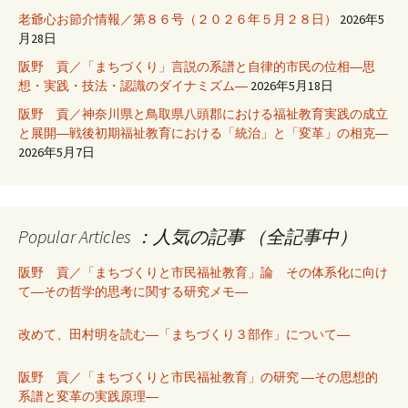
老爺心お節介情報／第８６号（２０２６年５月２８日）
2026年5
月28日
阪野 貢／「まちづくり」言説の系譜と自律的市民の位相―思
想・実践・技法・認識のダイナミズム―
2026年5月18日
阪野 貢／神奈川県と鳥取県八頭郡における福祉教育実践の成立
と展開―戦後初期福祉教育における「統治」と「変革」の相克―
2026年5月7日
Popular Articles ：人気の記事 （全記事中）
阪野 貢／「まちづくりと市民福祉教育」論 その体系化に向け
て―その哲学的思考に関する研究メモ―
改めて、田村明を読む―「まちづくり３部作」について―
阪野 貢／「まちづくりと市民福祉教育」の研究 ―その思想的
系譜と変革の実践原理―