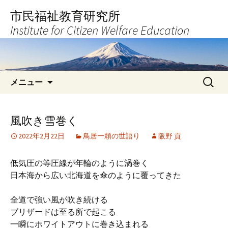
コ
市民福祉教育研究所
ン
Institute for Citizen Welfare Education
テ
ン
ツ
へ
検
ス
メニュー
索:
キ
ッ
プ
風吹き雪巻く
2022年2月22日
鳥居一頼の世語り
阪野 貢
低気圧の等圧線が年輪のように渦巻く
日本海から広い北海道を傘のように覆ってきた
全道で強い風が吹き続ける
ブリザードは至る所で起こる
一瞬にホワイトアウトに巻き込まれる