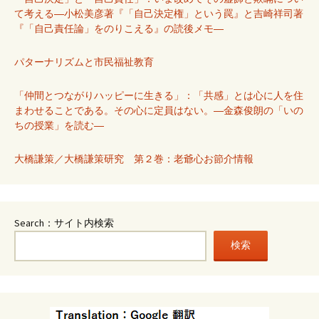
て考える―小松美彦著『「自己決定権」という罠』と吉崎祥司著
『「自己責任論」をのりこえる』の読後メモ―
パターナリズムと市民福祉教育
「仲間とつながりハッピーに生きる」：「共感」とは心に人を住
まわせることである。その心に定員はない。―金森俊朗の「いの
ちの授業」を読む―
大橋謙策／大橋謙策研究 第２巻：老爺心お節介情報
Search：サイト内検索
検索