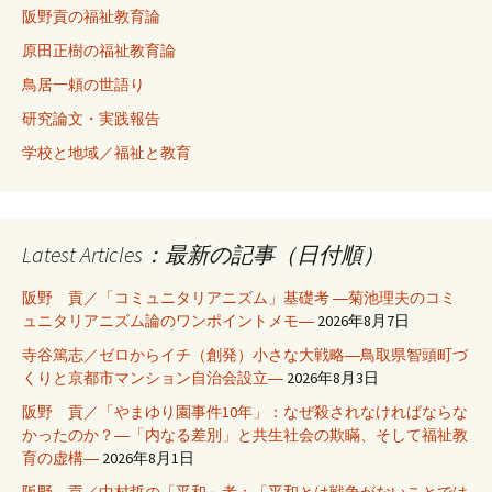
阪野貢の福祉教育論
原田正樹の福祉教育論
鳥居一頼の世語り
研究論文・実践報告
学校と地域／福祉と教育
Latest Articles：最新の記事（日付順）
阪野 貢／「コミュニタリアニズム」基礎考 ―菊池理夫のコミ
ュニタリアニズム論のワンポイントメモ―
2026年8月7日
寺谷篤志／ゼロからイチ（創発）小さな大戦略―鳥取県智頭町づ
くりと京都市マンション自治会設立―
2026年8月3日
阪野 貢／「やまゆり園事件10年」：なぜ殺されなければならな
かったのか？―「内なる差別」と共生社会の欺瞞、そして福祉教
育の虚構―
2026年8月1日
阪野 貢／中村哲の「平和」考：「平和とは戦争がないことでは