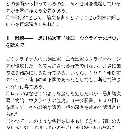
どの側面から切っているのか、それは何を提起している
のかを常に考える必要がある。
〇“研究者”として、論文を書くということが如何に難し
いかを再認識させられた。
Ⅱ 雑感―― 黒川祐次著『物語 ウクライナの歴史』
を読んで
〇ウクライナ人の民族国家、主権国家ウクライナへロシ
アが侵攻した。とても許される行為ではない。まさに国
際法を踏みにじる蛮行である。いくら、１９９１年以前
のソビエト連邦の傘下国であったとしても、断じて許さ
れない行為である。
〇ロシアはなぜこのような蛮行を犯したのか、黒川祐次
著『物語 ウクライナの歴史』（中公新書、８６０円）
を読んで、その歴的な遠因、根の深さを改めて認識させ
られた。
〇かつて、このような蛮行を日本もしてきた。韓国の人
が日本に対して持っている“恨”には根深いものがある。