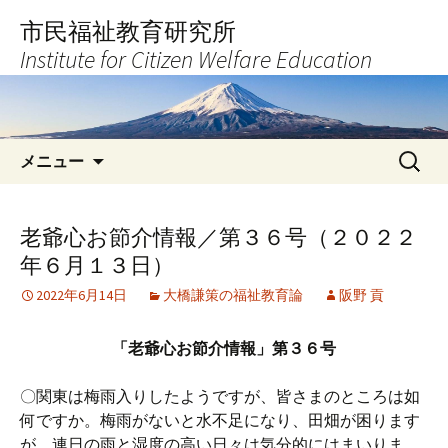
コ
市民福祉教育研究所
ン
Institute for Citizen Welfare Education
テ
ン
ツ
へ
検
ス
メニュー
索:
キ
ッ
プ
老爺心お節介情報／第３６号（２０２２
年６月１３日）
2022年6月14日
大橋謙策の福祉教育論
阪野 貢
「老爺心お節介情報」第３６号
〇関東は梅雨入りしたようですが、皆さまのところは如
何ですか。梅雨がないと水不足になり、田畑が困ります
が、連日の雨と湿度の高い日々は気分的にはまいりま