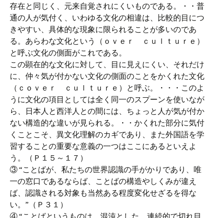
存在と同じく、元来自覚されにくいものである。・・普
通の人が気付く、いわゆる文化の相違は、比較的目につ
きやすい、具体的な現象に限られることが多いのであ
る。あらわな文化という（ｏｖｅｒ ｃｕｌｔｕｒｅ）
と呼ぶ文化の側面がこれである。
この顕在的な文化に対して、目に見えにくい、それだけ
に、仲々気が付かない文化の側面のことをかくれた文化
（ｃｏｖｅｒ ｃｕｌｔｕｒｅ）と呼ぶ。・・・このよ
うに文化の項目としては全く同一のスプーンを使いなが
ら、日本人と西洋人との間には、ちょっと人が気が付か
ない構造的な違いが見られる。・・かくれた部分に気付
くことこそ、異文化理解のカギであり、また外国語を学
習することの重要な意義の一つはここにあるといえよ
う。（Ｐ１５～１７）
③ “ことばが、私たちの世界認識の手がかりであり、唯
一の窓口であるならば、ことばの構造やしくみが違え
ば、認識される対象も当然ある程度変化せざるを得な
い。”（Ｐ３１）
④ “ことばというものは、混沌とした、連続的で切れ目