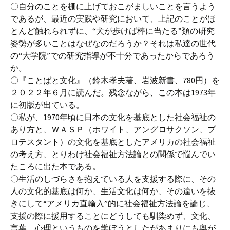
〇自分のことを棚に上げておこがましいことを言うよう
であるが、最近の実践や研究において、上記のことがほ
とんど触れられずに、“犬が歩けば棒に当たる”類の研究
姿勢が多いことはなぜなのだろうか？それは私達の世代
の“大学院”での研究指導が不十分であったからであろう
か。
〇『ことばと文化』（鈴木孝夫著、岩波新書、780円）を
２０２２年６月に読んだ。残念ながら、この本は1973年
に初版が出ている。
〇私が、1970年頃に日本の文化を基底とした社会福祉の
あり方と、ＷＡＳＰ（ホワイト、アングロサクソン、プ
ロテスタント）の文化を基底としたアメリカの社会福祉
の考え方、とりわけ社会福祉方法論との関係で悩んでい
たころに出た本である。
〇生活のしづらさを抱えている人を支援する際に、その
人の文化的基底は何か、生活文化は何か、その違いを抜
きにして“アメリカ直輸入”的に社会福祉方法論を論じ、
支援の際に援用することにどうしても馴染めず、文化、
言葉、心理というものを学ぼうとしたがあまりにも奥が