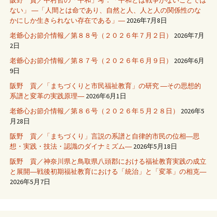
ない」 ―「人間とは命であり、自然と人、人と人の関係性のな
かにしか生きられない存在である」―
2026年7月8日
老爺心お節介情報／第８８号（２０２６年７月２日）
2026年7月
2日
老爺心お節介情報／第８７号（２０２６年６月９日）
2026年6月
9日
阪野 貢／「まちづくりと市民福祉教育」の研究 ―その思想的
系譜と変革の実践原理―
2026年6月1日
老爺心お節介情報／第８６号（２０２６年５月２８日）
2026年5
月28日
阪野 貢／「まちづくり」言説の系譜と自律的市民の位相―思
想・実践・技法・認識のダイナミズム―
2026年5月18日
阪野 貢／神奈川県と鳥取県八頭郡における福祉教育実践の成立
と展開―戦後初期福祉教育における「統治」と「変革」の相克―
2026年5月7日