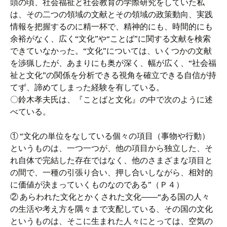
頭の頃、社会福祉と社会教育の学際研究をしていた私
は、その二つの領域の文献とその領域の政策動向、実践
情報を把握するのに精一杯で、精神的にも、時間的にも
余裕がなく、広く“文化”や“ことば”に関する文献を検索
できていなかった。“文化”については、いくつかの文献
を渉猟したが、あまりにも奥が深く、幅が広く、“社会福
祉と文化”の関係を分析できる視角を確立できる自信が持
てず、諦めてしまった経験を有している。
〇鈴木孝夫氏は、『ことばと文化』の中で次のように述
べている。
① “文化の単位をなしている個々の項目（事物や行動）
というものは、一つ一つが、他の項目から独立した、そ
れ自体で完結した存在ではなく、他のさまざまな項目と
の間で、一種の引張り合い、押し合いしながら、相対的
に価値が決まっていくものなのである”（Ｐ４）
② あらわれた文化とかくされた文化――“ある国の人々
の生活や考え方を隅々まで支配している、その国の文化
というものは、そこに生まれた人々にとっては、空気の