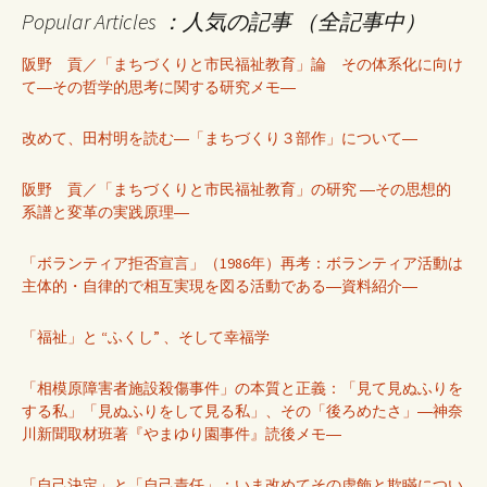
Popular Articles ：人気の記事 （全記事中）
阪野 貢／「まちづくりと市民福祉教育」論 その体系化に向け
て―その哲学的思考に関する研究メモ―
改めて、田村明を読む―「まちづくり３部作」について―
阪野 貢／「まちづくりと市民福祉教育」の研究 ―その思想的
系譜と変革の実践原理―
「ボランティア拒否宣言」（1986年）再考：ボランティア活動は
主体的・自律的で相互実現を図る活動である―資料紹介―
「福祉」と “ふくし” 、そして幸福学
「相模原障害者施設殺傷事件」の本質と正義：「見て見ぬふりを
する私」「見ぬふりをして見る私」、その「後ろめたさ」―神奈
川新聞取材班著『やまゆり園事件』読後メモ―
「自己決定」と「自己責任」：いま改めてその虚飾と欺瞞につい