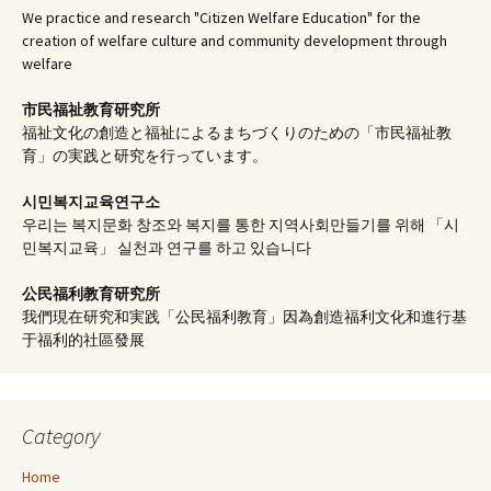
We practice and research "Citizen Welfare Education" for the
creation of welfare culture and community development through
welfare
市民福祉教育研究所
福祉文化の創造と福祉によるまちづくりのための「市民福祉教
育」の実践と研究を行っています。
시민복지교육연구소
우리는 복지문화 창조와 복지를 통한 지역사회만들기를 위해 「시
민복지교육」 실천과 연구를 하고 있습니다
公民福利教育
研究所
我們現在研究和実践「公民福利教育」因為創造福利文化和進行基
于福利的社區發展
Category
Home