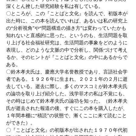
深くとん挫した研究経験を私は有している。
〇ところが、この『ことばと文化』を読んで、初版本が
出た時に、この本を読んでいれば、あるいは私の研究上
の“分析視角”や“問題構造の描き方”は変わっていたかも
知れないと直感的に思った。というのも、生活問題を取
り上げる社会福祉研究は、生活問題の事象をどのように
表現し、どのような文脈の中で分析し、関係づけて考え
るか、そのヒントが『ことばと文化』の中にあるからで
ある。
〇鈴木孝夫氏は、慶應大学名誉教授であり、言語社会学
者である。１９２６年に生まれ、２０２１年の２月に逝
去している。逝去に際し、多くのマスコミが鈴木孝夫氏
の論功を取り上げ紹介した。浅学菲才の私は不覚にも、
その時はじめて鈴木孝夫氏の論功を知った。（鈴木孝夫
氏が逝去された報道の後、すぐにこの本を購入したが、
１年間本棚に“積読”の状態で、漸くここに来て読むこと
ができた）。
〇『ことばと文化』の初版本が出された１９７０年代初