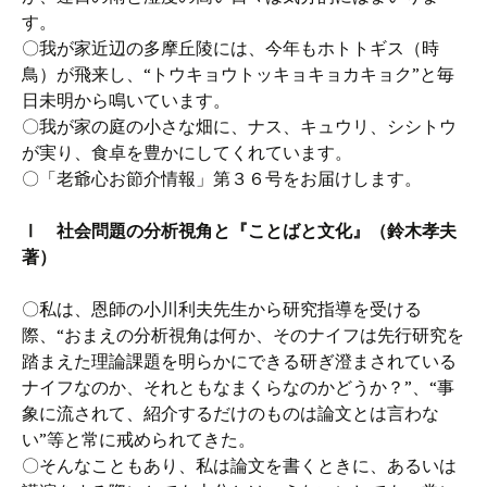
す。
〇我が家近辺の多摩丘陵には、今年もホトトギス（時
鳥）が飛来し、“トウキョウトッキョキョカキョク”と毎
日未明から鳴いています。
〇我が家の庭の小さな畑に、ナス、キュウリ、シシトウ
が実り、食卓を豊かにしてくれています。
〇「老爺心お節介情報」第３６号をお届けします。
Ⅰ 社会問題の分析視角と『ことばと文化』（鈴木孝夫
著）
〇私は、恩師の小川利夫先生から研究指導を受ける
際、“おまえの分析視角は何か、そのナイフは先行研究を
踏まえた理論課題を明らかにできる研ぎ澄まされている
ナイフなのか、それともなまくらなのかどうか？”、“事
象に流されて、紹介するだけのものは論文とは言わな
い”等と常に戒められてきた。
〇そんなこともあり、私は論文を書くときに、あるいは