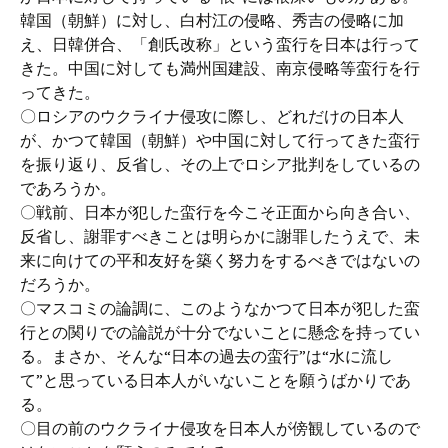
韓国（朝鮮）に対し、白村江の侵略、秀吉の侵略に加
え、日韓併合、「創氏改称」という蛮行を日本は行って
きた。中国に対しても満州国建設、南京侵略等蛮行を行
ってきた。
〇ロシアのウクライナ侵攻に際し、どれだけの日本人
が、かつて韓国（朝鮮）や中国に対して行ってきた蛮行
を振り返り、反省し、その上でロシア批判をしているの
であろうか。
〇戦前、日本が犯した蛮行を今こそ正面から向き合い、
反省し、謝罪すべきことは明らかに謝罪したうえで、未
来に向けての平和友好を築く努力をするべきではないの
だろうか。
〇マスコミの論調に、このようなかつて日本が犯した蛮
行との関りでの論説が十分でないことに懸念を持ってい
る。まさか、そんな“日本の過去の蛮行”は“水に流し
て”と思っている日本人がいないことを願うばかりであ
る。
〇目の前のウクライナ侵攻を日本人が傍観しているので