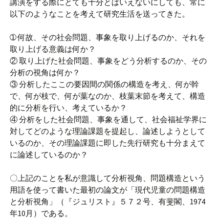
講演をする際にとても十分とはいえないにしても、常に
以下のようなことを考えて研究生活を送ってきた。
➀ 何故、その社会問題、事象を取り上げるのか、それを
取り上げる意義は何か？
② 取り上げた社会問題、事象をどう分析するのか、その
分析の視角は何か？
③ 分析したここの要因間の関係の構造を考え、何が幹
で、何が枝で、何が葉なのか、枝葉末節を考えて、構造
的に分析を行い、考えているか？
④ 分析をした社会問題、事象を通して、社会福祉学界に
対してどのような理論課題を提起し、論述しようとして
いるのか、その理論課題に即した先行研究も十分まえて
に論述しているのか？
〇上記のことを私が意識して分析視角、問題構造という
用語を使って書いた最初の論文が「現代児童の問題構造
と分析視角」（『ジュリスト』５７２号、有斐閣、1974
年10月）である。