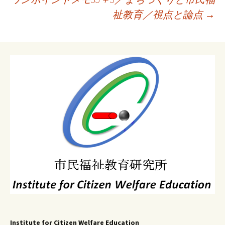
ゲ
祉教育／視点と論点
→
ー
シ
ョ
ン
Institute for Citizen Welfare Education