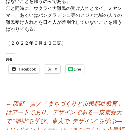
はないことを願うのみである。
〇と同時に、ウクライナ難民の受け入れとタイ、ミヤン
マー、あるいはバングラデシュ等のアジア地域の人々の
難民受け入れとを日本人が差別化していないことを願う
ばかりである。
（２０２２年６月１３日記）
共有:
Facebook
X
Line
投
←
阪野 貢／「まちづくりと市民福祉教育」
稿
はアートであり、デザインである―東京藝大
ナ
で “福祉”を学び、東大で “デザイン” を学ぶ―
ビ
ワンポイントメモ35＋3／まちづくりと市民福