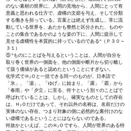
のない素材の世界に、人間の見地から、人間にとって有
意義と思われる仕方で、虚構の文節を与え、そして分類
する働きを担っている。言葉とは絶えず生成し、常に流
動している世界を、あたかも整然と区分された、ものや
ことの集合であるかのような姿の下に、人間に提示して
見せる虚構性を本質的に持っているのである“（Ｐ３０～
３１）
⑤ “ものにことばを与えるということは、人間が自分を
取り巻く世界の一側面を、他の側面や断片から切り離し
て扱う価値があると認めたということにすぎない。
化学式でＨ₂Ｏと一括できる同一のものが、日本語で
「氷」、「湯」、「ゆげ」に始まり、「露」「霜」から
「春雨」や「夕立」に至る、何十という別々のことばで
呼ばれていることは、しかし、確実なものとしての存在
は、Ｈ₂Ｏだけであって、それ以外の名称は、名前だけの
実体のない存在、つまり対象の側に必然的な裏付けのな
い虚構であるということにはならないのである。
何故かといえば、このＨ₂Ｏですら、人間が世界のある特