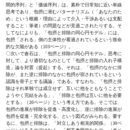
間的序列」と「価値序列」は、素朴で日常知に近い単線
思考であり、包摂に潜むパターナリズム（「あなたのた
め」という根拠・理由によって介入・干渉あるいは支配
すること：筆者）の問題などが見過ごされたりする。そ
してなによりも、「包摂と排除の同心円モデル」には、
包摂「される」側の主体性が看過されているという致命
的な欠陥がある（103ページ）。
〇次いで倉石は、「包摂と排除の同心円モデル」思考に
対して、より適切なものとして「包摂と排除の入れ子構
造」論を対置（提起）する。それは、「包摂のなかに排
除が、また逆に排除のなかに包摂が宿されているという
認識を骨子とする議論」である。すなわち、「包摂と排
除はそれ単独では成立せず、互いに他をともなうことで
ようやく完結をみる」、「排除と包摂は互いに他を必要
とする」（20ページ）という考え方である。そこでは、
包摂の進展が排除を促進・高度化し、逆に排除の進展が
包摂を促進・完全化する、という図式がみられる。要す
るに、包摂と排除は、「対立しあう相克的関係」（30ペ