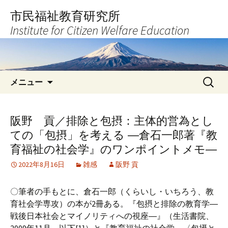
コ
市民福祉教育研究所
ン
Institute for Citizen Welfare Education
テ
ン
ツ
へ
検
ス
メニュー
索:
キ
ッ
プ
阪野 貢／排除と包摂：主体的営為とし
ての「包摂」を考える ―倉石一郎著『教
育福祉の社会学』のワンポイントメモ―
2022年8月16日
雑感
阪野 貢
〇筆者の手もとに、倉石一郎（くらいし・いちろう、教
育社会学専攻）の本が2冊ある。『包摂と排除の教育学―
戦後日本社会とマイノリティへの視座―』（生活書院、