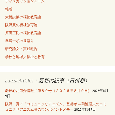
ディスカッションルーム
雑感
大橋謙策の福祉教育論
阪野貢の福祉教育論
原田正樹の福祉教育論
鳥居一頼の世語り
研究論文・実践報告
学校と地域／福祉と教育
Latest Articles：最新の記事（日付順）
老爺心お節介情報／第８９号（２０２６年８月９日）
2026年8月
9日
阪野 貢／「コミュニタリアニズム」基礎考 ―菊池理夫のコミ
ュニタリアニズム論のワンポイントメモ―
2026年8月7日