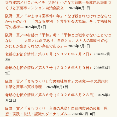
寺谷篤志／ゼロからイチ（創発）小さな大戦略―鳥取県智頭町づ
くりと京都市マンション自治会設立―
2026年8月3日
阪野 貢／「やまゆり園事件10年」：なぜ殺されなければならな
かったのか？―「内なる差別」と共生社会の欺瞞、そして福祉教
育の虚構―
2026年8月1日
阪野 貢／中村哲の「平和」考：「平和とは戦争がないことでは
ない」 ―「人間とは命であり、自然と人、人と人の関係性のな
かにしか生きられない存在である」―
2026年7月8日
老爺心お節介情報／第８８号（２０２６年７月２日）
2026年7月
2日
老爺心お節介情報／第８７号（２０２６年６月９日）
2026年6月
9日
阪野 貢／「まちづくりと市民福祉教育」の研究 ―その思想的
系譜と変革の実践原理―
2026年6月1日
老爺心お節介情報／第８６号（２０２６年５月２８日）
2026年5
月28日
阪野 貢／「まちづくり」言説の系譜と自律的市民の位相―思
想・実践・技法・認識のダイナミズム―
2026年5月18日