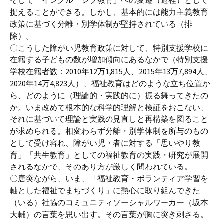
そして「インクルーシブ教育」への変遷（過程）として
捉えることができる。しかし、基本的には能力主義教育
政策に基づく分離・別学体制が堅持されている（排
除）。
〇こうした障がい児教育政策に対して、特別支援学校に
在籍する子どもの数が増加傾向にあるなかで（特別支援
学校在籍者数：2010年12万1,815人、2015年13万7,894人、
2020年14万4,823人）、福祉教育はどのような立ち位置か
ら、どのように（理論的・実践的に）振る舞ってきたの
か。いま改めて根本的な科学的理解と検証をおこない、
それに基づいて理論と実践の見直しと再構築を図ること
が求められる。相変わらず分離・別学体制を所与のもの
として受け容れ、障がい児・者に対する「思いやり教
育」「共生教育」としての福祉教育の実践・研究が展開
されるなかで、そのあり方が厳しく問われている。
〇唐突ながら、いま、「福祉教育・ボランティア学習を
軸とした福祉でまちづくり」に熱心に取り組んできた
（いる）社協のコミュニティソーシャルワーカー（坂本
大輔）の言葉を思い出す。その言葉が胸に突き刺さる。