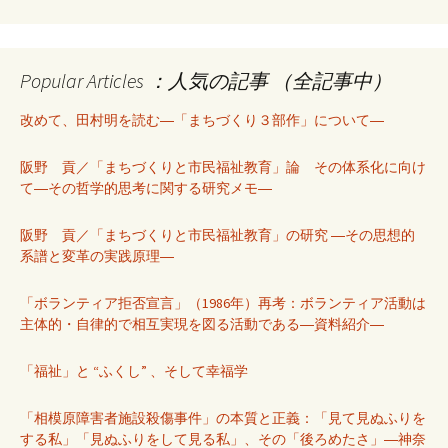
Popular Articles ：人気の記事 （全記事中）
改めて、田村明を読む―「まちづくり３部作」について―
阪野 貢／「まちづくりと市民福祉教育」論 その体系化に向け
て―その哲学的思考に関する研究メモ―
阪野 貢／「まちづくりと市民福祉教育」の研究 ―その思想的
系譜と変革の実践原理―
「ボランティア拒否宣言」（1986年）再考：ボランティア活動は
主体的・自律的で相互実現を図る活動である―資料紹介―
「福祉」と “ふくし” 、そして幸福学
「相模原障害者施設殺傷事件」の本質と正義：「見て見ぬふりを
する私」「見ぬふりをして見る私」、その「後ろめたさ」―神奈