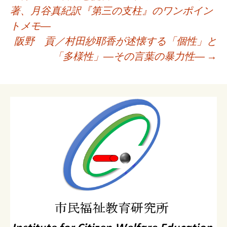
ナ
著、月谷真紀訳『第三の支柱』のワンポイン
ビ
トメモ―
ゲ
阪野 貢／村田紗耶香が述懐する「個性」と
ー
「多様性」―その言葉の暴力性―
→
シ
ョ
ン