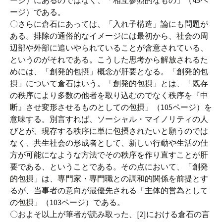
ージ）にあるのではなく、「相互参照的なもの」（45ペ
ージ）である。
〇さらに倉石にあっては、「入れ子構造」論にも問題が
ある。排除の通俗的なイメージには最初から、社会の周
辺部や外部に追いやられていることが含意されている、
というのがそれである。こうした思考から解放されるた
めには、「創発的包摂」概念が肝要となる。「創発的包
摂」について倉石はいう。「創発的包摂」とは、「既存
の秩序により多数の他者を取り込むのでなく秩序を『中
断』させ変形させるものとしての包摂」（105ページ）を
意味する。別言すれば、ソーシャル・マイノリティの人
びとが、現存する秩序に単に包摂されたいと願うのでは
なく、共生社会の形成者として、新しい行動や生活の仕
方が可能になような方法でその秩序を作り直すことが肝
要である、ということである。その点において、「創発
的包摂」は、専門家・専門職との調和的関係を前提とす
るが、当事者の意向が最優先される「主体的営為として
の包摂」（103ページ）である。
〇およそ以上が筆者が読み取った、[2]における倉石の言