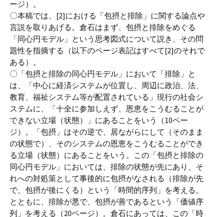
ージ）。
〇本稿では、[2]における「包摂と排除」に関する論点や
言説を取りあげる。倉石はまず、包摂と排除をめぐる
「同心円モデル」という思考図式について説き、その問
題性を指摘する（以下のページ表記はすべて[2]のそれで
ある）。
〇「包摂と排除の同心円モデル」において「排除」と
は、「中心に経済システムが位置し、周辺に政治、法、
教育、福祉システム等が配置されている」現行の社会シ
ステムに、「十全に参加しえず、恩恵をこうむることが
できない立場（状態）」にあることをいう（10ペー
ジ）。「包摂」はその逆で、居ながらにして（そのまま
の状態で）、そのシステムの恩恵をこうむることができ
る立場（状態）にあることをいう。この「包摂と排除の
同心円モデル」においては、排除の状態が先にあり、そ
れへの対処策として事後的に包摂がなされる（排除が先
で、包摂が後にくる）という「時間的序列」を考える。
とともに、排除が悪で、包摂が善であるという「価値序
列」を考える（20ページ）。倉石にあっては、この「時