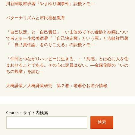
川新聞取材班著『やまゆり園事件』読後メモ―
パターナリズムと市民福祉教育
「自己決定」と「自己責任」：いま改めてその虚飾と欺瞞につい
て考える―小松美彦著『「自己決定権」という罠』と吉崎祥司著
『「自己責任論」をのりこえる』の読後メモ―
「仲間とつながりハッピーに生きる」：「共感」とは心に人を住
まわせることである。その心に定員はない。―金森俊朗の「いの
ちの授業」を読む―
大橋謙策／大橋謙策研究 第２巻：老爺心お節介情報
Search：サイト内検索
検索