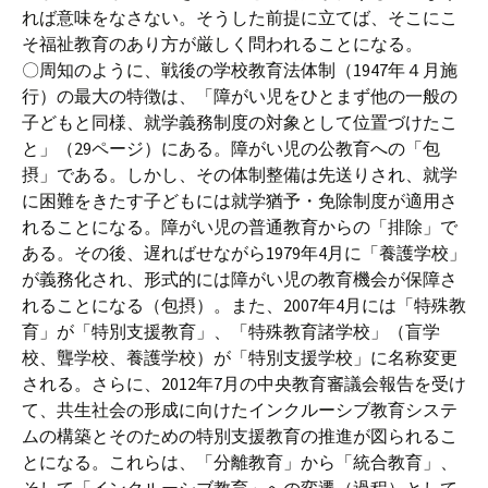
れば意味をなさない。そうした前提に立てば、そこにこ
そ福祉教育のあり方が厳しく問われることになる。
〇周知のように、戦後の学校教育法体制（1947年４月施
行）の最大の特徴は、「障がい児をひとまず他の一般の
子どもと同様、就学義務制度の対象として位置づけたこ
と」（29ページ）にある。障がい児の公教育への「包
摂」である。しかし、その体制整備は先送りされ、就学
に困難をきたす子どもには就学猶予・免除制度が適用さ
れることになる。障がい児の普通教育からの「排除」で
ある。その後、遅ればせながら1979年4月に「養護学校」
が義務化され、形式的には障がい児の教育機会が保障さ
れることになる（包摂）。また、2007年4月には「特殊教
育」が「特別支援教育」、「特殊教育諸学校」（盲学
校、聾学校、養護学校）が「特別支援学校」に名称変更
される。さらに、2012年7月の中央教育審議会報告を受け
て、共生社会の形成に向けたインクルーシブ教育システ
ムの構築とそのための特別支援教育の推進が図られるこ
とになる。これらは、「分離教育」から「統合教育」、