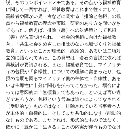
説、そのワンポイントメモである。その点から福祉教育
に関して一言すれば、福祉教育はこれまで往々にして、
高齢者や障がい児・者などに関する「排除と包摂」の観
点から福祉教育の理念や実践・研究のあり方を問いがち
であった。例えば、排除（悪）への対処策として包摂
（善）が位置づけられ、「社会的包摂に向けた福祉教
育」「共生社会をめざした排除のない地域づくりと福祉
教育」といったことが理念的・総論的、あるいは二項対
立的に語られてきた。この発想は、倉石の言説に依れば
再検討が要請される。また、福祉教育では、マイノリテ
ィの包摂が「多様性」についての理解に留まったり、包
摂の進展を図るマイノリティ側の主体性・自律性、ある
いは主導性に十分に関心を払ってこなかった。場合によ
っては意図的に「無頓着」でもあった、といえば言い過
ぎであろうか。包摂という営為は誰かによってなされる
（受動的な）ものではなく、排除されている当事者本人
が主体的・自律的に、そしてまた共働的になす（能動的
な）ものである。またそれは、形式的なものではなく、
確かに・豊かに「生きる」ことの内実が伴うものでなけ