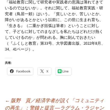
「福祉教育に関して研究者や実践者の意識は薄れてきて
いるのではないか」。それに関して、福祉教育実践・研
究者（鳥居一頼）はいう。「貧しいとか、苦しいとか、
障がいがあるとかという以前に、この世に生まれ育ち、
『生きる』（二重かぎ括弧は筆者）ということに対し
て、子どもに対してのまなざしを私たちはどれだけ熱く
していけるのか」が問われる。胸に刻んでおきたい
（『ふくしと教育』第33号、大学図書出版、2022年8月、
34、41ページ）。
共有:
Facebook
X
Line
投
←
阪野 貢／経済学者が説く「コミュニティ
稿
の再生」：警鐘と提言 ―ラグラム・ラジャン