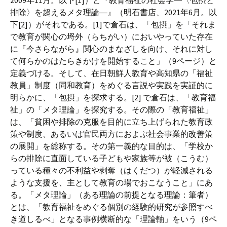
2009年11月。以下[1]）と『教育福祉の社会学―〈包摂と
排除〉を超えるメタ理論―』（明石書店、2021年6月。以
下[2]）がそれである。[1]で倉石は、「包摂」を「それま
で教育が関心の埒外（らちがい）においやっていた存在
に『今さらながら』関心のまなざしを向け、それに対し
て何らかのはたらきかけを開始すること」（9ページ）と
定義づける。そして、在日朝鮮人教育や高知県の「福祉
教員」制度（同和教育）をめぐる言説や実践を実証的に
明らかに、「包摂」を探求する。[2] で倉石は、「教育福
祉」の「メタ理論」を探究する。その際の「教育福祉」
は、「貧困や排除の克服を目的に立ち上げられた教育政
策や制度、あるいは官民両方におよぶ社会事業的改善策
の展開」を総称する。その第一義的な目的は、「学校か
らの排除に直面している子どもや家族等が被（こうむ）
っている種々の不利益や剥奪（はくだつ）が軽減される
ような支援を、主として教育の場でおこなうこと」にあ
る。「メタ理論」（ある理論の前提となる理論：筆者）
とは、「教育福祉をめぐる個別の経験的研究が参照すべ
き道しるべ」となる事例横断的な「理論軸」をいう（9ペ