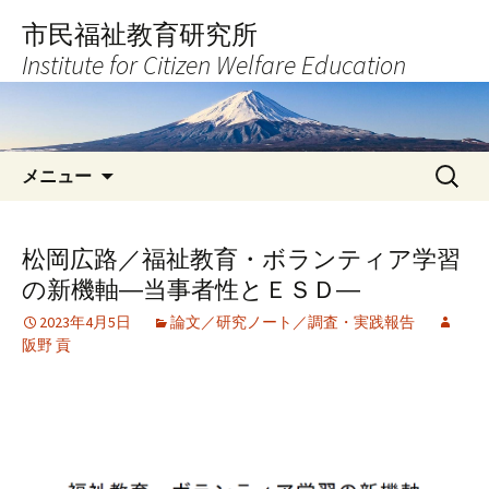
コ
市民福祉教育研究所
ン
Institute for Citizen Welfare Education
テ
ン
ツ
へ
検
ス
メニュー
索:
キ
ッ
プ
松岡広路／福祉教育・ボランティア学習
の新機軸―当事者性とＥＳＤ―
2023年4月5日
論文／研究ノート／調査・実践報告
阪野 貢