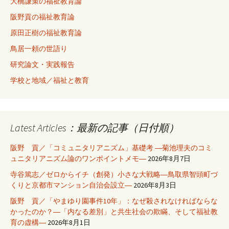
大橋謙策の福祉教育論
阪野貢の福祉教育論
原田正樹の福祉教育論
鳥居一頼の世語り
研究論文・実践報告
学校と地域／福祉と教育
Latest Articles：最新の記事（日付順）
阪野 貢／「コミュニタリアニズム」基礎考 ―菊池理夫のコミ
ュニタリアニズム論のワンポイントメモ―
2026年8月7日
寺谷篤志／ゼロからイチ（創発）小さな大戦略―鳥取県智頭町づ
くりと京都市マンション自治会設立―
2026年8月3日
阪野 貢／「やまゆり園事件10年」：なぜ殺されなければならな
かったのか？―「内なる差別」と共生社会の欺瞞、そして福祉教
育の虚構―
2026年8月1日