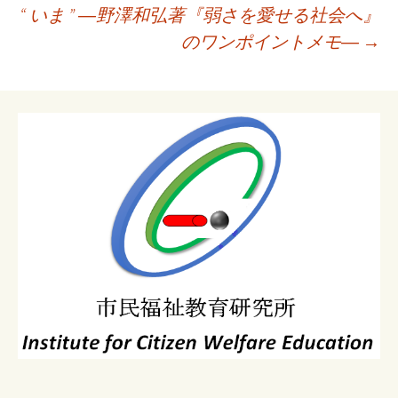
“ いま ” ―野澤和弘著『弱さを愛せる社会へ』
ー
のワンポイントメモ―
→
シ
ョ
ン