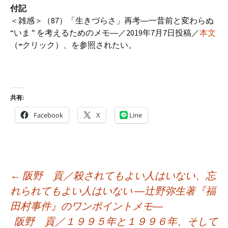
付記
＜雑感＞（87）「生きづらさ」再考―一昔前と変わらぬ
“いま ” を考えるためのメモ―／2019年7月7日投稿／
本文
（⇦クリック）、を参照されたい。
共有:
Facebook
X
Line
投
←
阪野 貢／殺されてもよい人はいない、忘
稿
れられてもよい人はいない ―辻野弥生著『福
ナ
田村事件』のワンポイントメモ―
ビ
阪野 貢／１９９５年と１９９６年、そして
ゲ