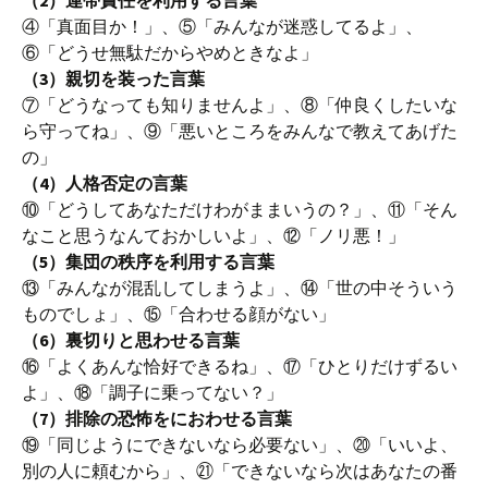
（2）連帯責任を利用する言葉
④「真面目か！」、⑤「みんなが迷惑してるよ」、
⑥「どうせ無駄だからやめときなよ」
（3）親切を装った言葉
⑦「どうなっても知りませんよ」、⑧「仲良くしたいな
ら守ってね」、⑨「悪いところをみんなで教えてあげた
の」
（4）人格否定の言葉
⑩「どうしてあなただけわがままいうの？」、⑪「そん
なこと思うなんておかしいよ」、⑫「ノリ悪！」
（5）集団の秩序を利用する言葉
⑬「みんなが混乱してしまうよ」、⑭「世の中そういう
ものでしょ」、⑮「合わせる顔がない」
（6）裏切りと思わせる言葉
⑯「よくあんな恰好できるね」、⑰「ひとりだけずるい
よ」、⑱「調子に乗ってない？」
（7）排除の恐怖をにおわせる言葉
⑲「同じようにできないなら必要ない」、⑳「いいよ、
別の人に頼むから」、㉑「できないなら次はあなたの番