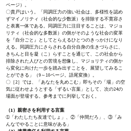
ページ）。
〇貴戸はいう。「同調圧力の強い社会は、多様性を認め
ずマイノリティ（社会的な少数派）を排除する不寛容さ
と表裏一体である。同調圧力に注目することは、マジョ
リティ（社会的な多数派）の側がそのような社会の変革
を『自分ごと』としてとらえるひとつのきっかけになり
える。同調圧力にさらされる自分自身の生きづらさに、
きちんと目を凝（こ）らすことを通じて、この社会から
排除された人びとの苦境を想像し、マジョリティの側か
ら変化に向けた一歩を踏み出すことを、展望してみるこ
とができる」（9～10ページ。語尾変換）。
〇［2］では、「あなたを丸めこむ」即ちその「場」の空
気に従わせようとする「ずるい言葉」として、次の24の
場面が登場する。参考までに列挙しておく。
（1）親密さを利用する言葉
➀「わたしたち友達でしょ」、②「仲間だろ」、③「み
んなでやることに意味がある」