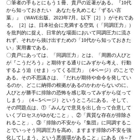
〇筆者の手もとにもう１冊、貴戸の近著がある。『10代
から知っておきたい あなたを丸めこむ「ずるい言
葉」』（WAVE出版、2023年7月。以下［2］）がそれであ
る。［2］は、日本社会に充満する空気（「同調圧力」）
を批判的に捉え、日常的な場面において同調圧力に流さ
れず、それから抜け出すための「10代から知っておきた
い」実用書である。
〇貴戸にあっては、「同調圧力」とは、「周囲の人びと
が『こうだろう』と期待する通りにみずから考え、行動
するよう迫（せま）ってくる圧力」（4ページ）のことで
ある。その不思議さは、「だれが期待や命令を発してい
るのか、どこに納得の根拠があるのかわからないのに、
人びとが勝手に排除の恐怖を感じ取ってみずから従って
しまう」（4～5ページ）というところにある。そして、
その問題点は、①「みんなで意見を出し合って合意して
いくプロセスがゆがむこと」、②「異質な存在が排除さ
れること」、③「排除の不安から『集団』に同調するこ
とでいっそう同調圧力を高め、ますます排除の不安を強
化してしまう、という悪循環があること」にある（6～7