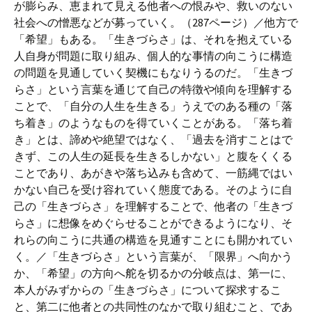
が膨らみ、恵まれて見える他者への恨みや、救いのない
社会への憎悪などが募っていく。（287ページ）／他方で
「希望」もある。「生きづらさ」は、それを抱えている
人自身が問題に取り組み、個人的な事情の向こうに構造
の問題を見通していく契機にもなりうるのだ。「生きづ
らさ」という言葉を通じて自己の特徴や傾向を理解する
ことで、「自分の人生を生きる」うえでのある種の「落
ち着き」のようなものを得ていくことがある。「落ち着
き」とは、諦めや絶望ではなく、「過去を消すことはで
きず、この人生の延長を生きるしかない」と腹をくくる
ことであり、あがきや落ち込みも含めて、一筋縄ではい
かない自己を受け容れていく態度である。そのように自
己の「生きづらさ」を理解することで、他者の「生きづ
らさ」に想像をめぐらせることができるようになり、そ
れらの向こうに共通の構造を見通すことにも開かれてい
く。／「生きづらさ」という言葉が、「限界」へ向かう
か、「希望」の方向へ舵を切るかの分岐点は、第一に、
本人がみずからの「生きづらさ」について探求するこ
と、第二に他者との共同性のなかで取り組むこと、であ