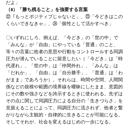
だよ」
（8）「勝ち残ること」を強要する言葉
㉒「もっとポジティブじゃないと」、㉓「今どきはこの
くらいできなきゃ」、㉔「個性として活かすべき」
〇いずれにしろ、例えば、「今どき」の「世の中」で
「みんな」が「自由」にやっている「普通」のこと、
等々の言葉に他者の意思や行動をコントロールする同調
圧力が潜んでいることに留意したい（「今どき」は「時
代遅れ」、「世の中」は「仲間外れ」、「みんな」は
「だれか」、「自由」は「自分勝手」、「普通」は「わ
がまま」であろうか）。それらは、時間や空間、人間関
係などの規模や範囲の境界線を曖昧にしたまま、意図的
にその数や強さなどを誇示するときに使われる。先ずは
その点に関して同調圧力による自分の「生きづらさ」を
見据えることによって、同調圧力に流されず、他者と繋
がりながら主観的・自律的に生きることが可能になる。
そしてそれが、社会を変えるはじめの一歩になる。