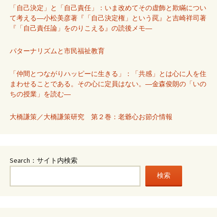
「自己決定」と「自己責任」：いま改めてその虚飾と欺瞞につい
て考える―小松美彦著『「自己決定権」という罠』と吉崎祥司著
『「自己責任論」をのりこえる』の読後メモ―
パターナリズムと市民福祉教育
「仲間とつながりハッピーに生きる」：「共感」とは心に人を住
まわせることである。その心に定員はない。―金森俊朗の「いの
ちの授業」を読む―
大橋謙策／大橋謙策研究 第２巻：老爺心お節介情報
Search：サイト内検索
検索