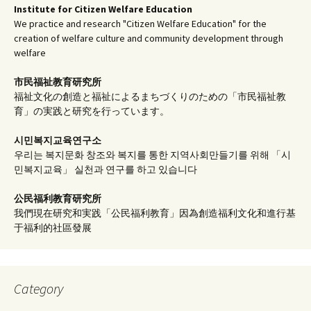
Institute for Citizen Welfare Education
We practice and research "Citizen Welfare Education" for the
creation of welfare culture and community development through
welfare
市民福祉教育研究所
福祉文化の創造と福祉によるまちづくりのための「市民福祉教
育」の実践と研究を行っています。
시민복지교육연구소
우리는 복지문화 창조와 복지를 통한 지역사회만들기를 위해 「시
민복지교육」 실천과 연구를 하고 있습니다
公民福利教育
研究所
我們現在研究和実践「公民福利教育」因為創造福利文化和進行基
于福利的社區發展
Category