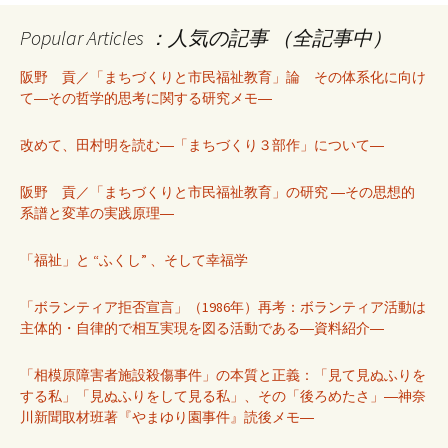
Popular Articles ：人気の記事 （全記事中）
阪野 貢／「まちづくりと市民福祉教育」論 その体系化に向け
て―その哲学的思考に関する研究メモ―
改めて、田村明を読む―「まちづくり３部作」について―
阪野 貢／「まちづくりと市民福祉教育」の研究 ―その思想的
系譜と変革の実践原理―
「福祉」と “ふくし” 、そして幸福学
「ボランティア拒否宣言」（1986年）再考：ボランティア活動は
主体的・自律的で相互実現を図る活動である―資料紹介―
「相模原障害者施設殺傷事件」の本質と正義：「見て見ぬふりを
する私」「見ぬふりをして見る私」、その「後ろめたさ」―神奈
川新聞取材班著『やまゆり園事件』読後メモ―