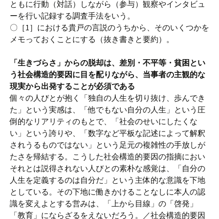
ともに行動（対話）しながら（参与）観察やインタビュ
ーを行い記録する調査手法をいう。
〇［1］における貴戸の言説のうちから、そのいくつかを
メモっておくことにする（抜き書きと要約）。
「生きづらさ」からの脱却は、差別・不平等・貧困とい
う社会構造的要因に目を配りながら、当事者の主観的な
現実から出発することが必須である
個々の人びとが抱く「独自の人生を切り抜け、歩んでき
た」という実感は、「他でもない自分の人生」という圧
倒的なリアリティのもとで、「社会のせいにしたくな
い」という誇りや、「数字など平板な記述によって解釈
されうるものではない」という足元の複雑性の手放しが
たさを帰結する。こうした社会構造的要因の指摘におい
それとは説得されない人びとの素朴な感覚は、「自分の
人生を定義するのは自分だ」という主体的な意識を下地
としている。その下地に働きかけることなしに本人の認
識を変えよとする営みは、「上から目線」の「啓発」
「教育」にならざるをえないだろう。／社会構造的要因