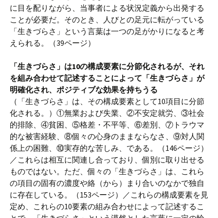
に目を配りながら、当事者による状況定義から出発する
ことが必要だ。そのとき、人びとの足元に転がっている
「生きづらさ」という言葉は一つの足がかりになると考
えられる。（39ページ）
「生きづらさ」は10の構成要素に分節化されるが、それ
を組み合わせて記述することによって「生きづらさ」が
明確化され、ポジティブな効果を持ちうる
（「生きづらさ」は、その構成要素として10項目に分節
化される。）①無業および失業、②不安定就労、③社会
的排除、④貧困、⑤格差・不平等、⑥差別、⑦トラウマ
的な被害経験、⑧個々の心身のままならなさ、⑨対人関
係上の困難、⑩実存的な苦しみ、である。（146ページ）
／これらは相互に関連し合っており、個別に取り出せる
ものではない。ただ、個々の「生きづらさ」は、これら
の項目の固有の濃度や絡（から）まり合いのなかで独自
に存在している。（153ページ）／これらの構成要素を見
定め、これらの10要素の組み合わせによって記述するこ