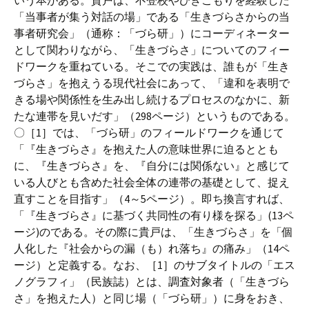
いう本がある。貴戸は、不登校やひきこもりを経験した
「当事者が集う対話の場」である「生きづらさからの当
事者研究会」（通称：「づら研」）にコーディネーター
として関わりながら、「生きづらさ」についてのフィー
ドワークを重ねている。そこでの実践は、誰もが「生き
づらさ」を抱えうる現代社会にあって、「違和を表明で
きる場や関係性を生み出し続けるプロセスのなかに、新
たな連帯を見いだす」（298ページ）というものである。
〇［1］では、「づら研」のフィールドワークを通じて
「『生きづらさ』を抱えた人の意味世界に迫るととも
に、『生きづらさ』を、『自分には関係ない』と感じて
いる人びとも含めた社会全体の連帯の基礎として、捉え
直すことを目指す」（4～5ページ）。即ち換言すれば、
「『生きづらさ』に基づく共同性の有り様を探る」(13ペ
ージ)のである。その際に貴戸は、「生きづらさ」を「個
人化した『社会からの漏（も）れ落ち』の痛み」（14ペ
ージ）と定義する。なお、［1］のサブタイトルの「エス
ノグラフィ」（民族誌）とは、調査対象者（「生きづら
さ」を抱えた人）と同じ場（「づら研」）に身をおき、