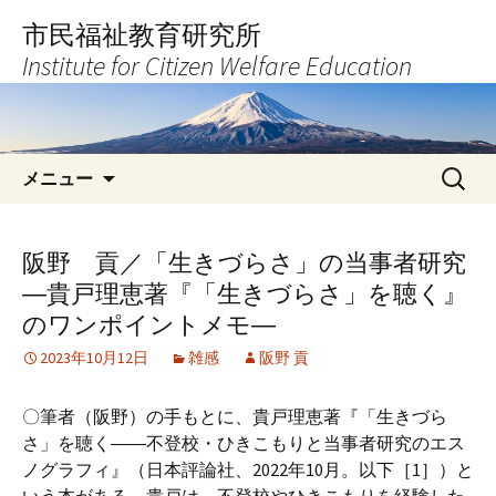
コ
市民福祉教育研究所
ン
Institute for Citizen Welfare Education
テ
ン
ツ
へ
検
ス
メニュー
索:
キ
ッ
プ
阪野 貢／「生きづらさ」の当事者研究
―貴戸理恵著『「生きづらさ」を聴く』
のワンポイントメモ―
2023年10月12日
雑感
阪野 貢
〇筆者（阪野）の手もとに、貴戸理恵著『「生きづら
さ」を聴く――不登校・ひきこもりと当事者研究のエス
ノグラフィ』（日本評論社、2022年10月。以下［1］）と