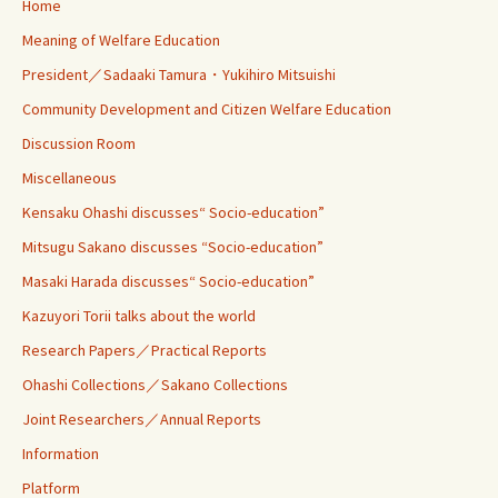
Home
Meaning of Welfare Education
President／Sadaaki Tamura・Yukihiro Mitsuishi
Community Development and Citizen Welfare Education
Discussion Room
Miscellaneous
Kensaku Ohashi discusses“ Socio-education”
Mitsugu Sakano discusses “Socio-education”
Masaki Harada discusses“ Socio-education”
Kazuyori Torii talks about the world
Research Papers／Practical Reports
Ohashi Collections／Sakano Collections
Joint Researchers／Annual Reports
Information
Platform