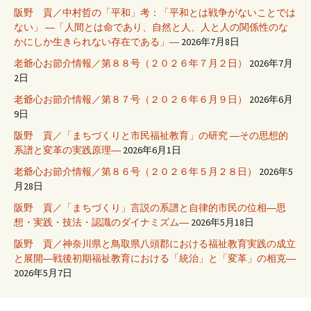
阪野 貢／中村哲の「平和」考：「平和とは戦争がないことでは
ない」 ―「人間とは命であり、自然と人、人と人の関係性のな
かにしか生きられない存在である」―
2026年7月8日
老爺心お節介情報／第８８号（２０２６年７月２日）
2026年7月
2日
老爺心お節介情報／第８７号（２０２６年６月９日）
2026年6月
9日
阪野 貢／「まちづくりと市民福祉教育」の研究 ―その思想的
系譜と変革の実践原理―
2026年6月1日
老爺心お節介情報／第８６号（２０２６年５月２８日）
2026年5
月28日
阪野 貢／「まちづくり」言説の系譜と自律的市民の位相―思
想・実践・技法・認識のダイナミズム―
2026年5月18日
阪野 貢／神奈川県と鳥取県八頭郡における福祉教育実践の成立
と展開―戦後初期福祉教育における「統治」と「変革」の相克―
2026年5月7日