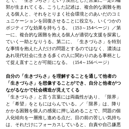
とで、「生きづらさ」という漠然とした言葉に一定の輪
郭が生まれてくる。こうした記述は、複合的な困難を抱
える個人と、それをとりまく社会環境とのあいだのコミ
ュニケーションを回復させることに役立ち、いくつかの
ポジティブな効果を持ちうる。（153～154ページ）／第
一に、複合的な困難を抱える個人が適切な支援を探索し
ていく一助となりうる。第二に、「生きづらさ」を特別
な事情を抱えた人だけの問題とするのではなく、濃淡は
あれ現代社会に生きる多くの人に関わりのある事柄とし
て捉え直すことが可能になる。（154～156ページ）
自分の「生きづらさ」を理解することを通して他者の
「生きづらさ」を想像することができ、自分と他者がつ
ながるなかで社会構造が見えてくる
「生きづらさ」と言う言葉には両義性があり、「限界」
と「希望」をともにはらんでいる。／「限界」は、降り
かかる困難を個人の感覚に押し込めることで、問題の個
人化傾向を一層推し進める点だ。目の前の苦しい気持ち
は、それだけにフォーカスしていると、自責や自己嫌悪