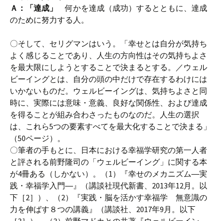
Ａ：「達成」
何かを達成（成功）するとともに、達成
のために努力する人。
〇そして、セリグマンはいう。「幸せとは自分が気持ち
よく感じることであり、人生の方向性はその気持ちよさ
を最大限にしようとすることで決まるとする。／ウェル
ビーイングとは、自分の頭の中だけで存在するわけには
いかないものだ。ウェルビーイングは、気持ちよさと同
時に、実際には意味・意義、良好な関係性、および達成
を得ることが組み合わさったものなのだ。人生の選択
は、これら5つの要素すべてを最大化することで決まる」
（50ページ）。
〇筆者の手もとに、日本における幸福学研究の第一人者
と評される前野隆司の「ウェルビーイング」に関する本
が4冊ある（しかない）。（1）『幸せのメカニズム―実
践・幸福学入門―』（講談社現代新書、2013年12月。以
下［2］）、（2）『実践・脳を活かす幸福学 無意識の
力を伸ばす８つの講義』（講談社、2017年9月。以下