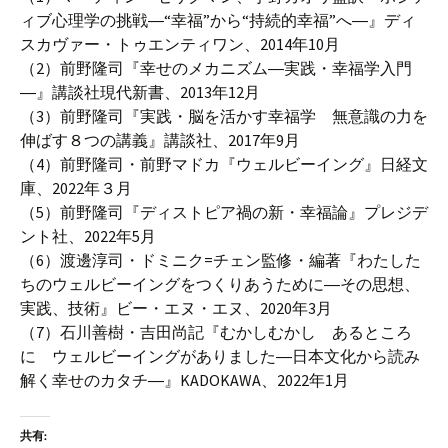
ィブ心理学の挑戦―“幸福”から“持続的幸福”へ―』ディ
スカヴァー・トゥエンティワン、2014年10月
（2）前野隆司『幸せのメカニズム―実践・幸福学入門
―』講談社現代新書、2013年12月
（3）前野隆司『実践・脳を活かす幸福学 無意識の力を
伸ばす８つの講義』講談社、2017年9月
（4）前野隆司・前野マドカ『ウェルビーイング』日経文
庫、2022年３月
（5）前野隆司『ディストピア禍の新・幸福論』プレジデ
ント社、2022年5月
（6）渡邊淳司・ドミニク=チェン監修・編著『わたした
ちのウェルビーイングをつくりあうために―その思想、
実践、技術』ビー・エヌ・エヌ、2020年3月
（7）石川善樹・吉田尚記『むかしむかし あるところ
に ウェルビーイングがありました―日本文化から読み
解く幸せのカタチ―』KADOKAWA、2022年1月
共有: