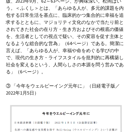
版、2023年9月、62～63ページ、が興味深い。松岡はい
う。＜ふくし＞とは、「あらゆる人が、多元的課題を内
包する日常生活を基点に、臨床的かつ集合的に幸福を追
求するとともに、マジョリティ文化のなかで当たり前と
されてきた社会の在り方・生き方およびその根底の価値
を、生活者としての視点で疑い、その変容を促す主体と
なるような総合的な営為」（64ページ）である。簡潔に
言えば、「あらゆる人が、幸福や命をめぐる学びの中
で、現代の生き方・ライフスタイルを批判的に再構築し
社会を変えるという、人間らしさの本源を問う営みであ
る」（6ページ）。
③ 「今年をウェルビーイング元年に」（日経電子版／
2022年1月5日）