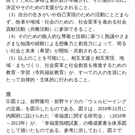
抜く）ために多様な選択肢が準備され、その選択の自己
決定やそのための支援がなされること。
（3）自分の生きがいや自己実現のための活動にとどまら
ず、他者や地域・社会のための、社会変革を進める社会
貢献活動（共働活動）に参加できること。
（4）そのための個人的な尊敬と信頼に基づく熟議やさま
ざまな知識や経験による想像力と創造力によって、明る
い社会と未来（希望）が開拓・共創されること。
（5）以上のことを可能にし、相互支援と相互実現、地
域・まちづくり、社会変革と社会創造を推進するための
教育・学習（市民福祉教育）が、すべての人の生涯にわ
たって自律的・主体的に行われること。
注
➀ 図１は、前野隆司・前野マドカの「ウェルビーイング
の定義」を図示したものである。図２は、2010年12月に
内閣府に設けられた「幸福度に関する研究会」（2010年
～2013年）が、「幸福度指標試案」の構成要素を体系図
として描いたものである。参考に供しておく。図２で