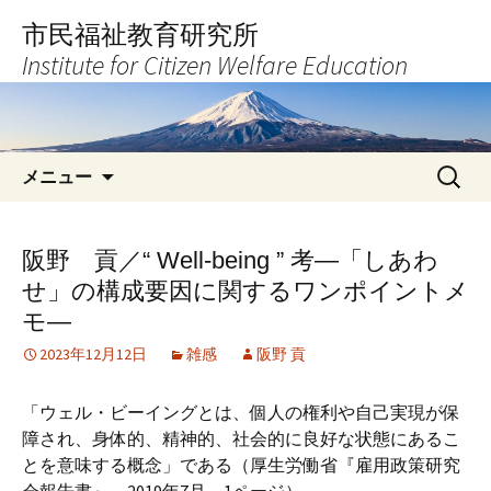
コ
市民福祉教育研究所
ン
Institute for Citizen Welfare Education
テ
ン
ツ
へ
検
ス
メニュー
索:
キ
ッ
プ
阪野 貢／“ Well-being ” 考―「しあわ
せ」の構成要因に関するワンポイントメ
モ―
2023年12月12日
雑感
阪野 貢
「ウェル・ビーイングとは、個人の権利や自己実現が保
障され、身体的、精神的、社会的に良好な状態にあるこ
とを意味する概念」である（厚生労働省『雇用政策研究