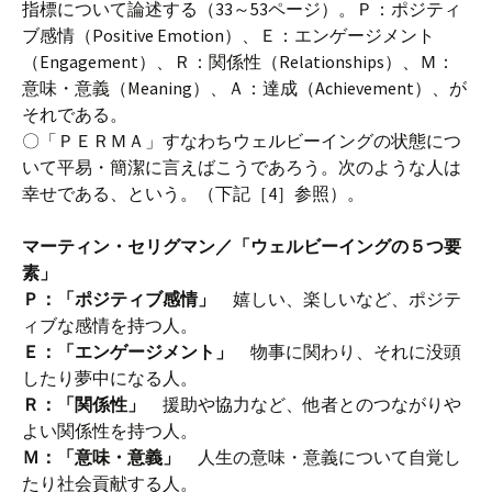
指標について論述する（33～53ページ）。Ｐ：ポジティ
ブ感情（Positive Emotion）、Ｅ：エンゲージメント
（Engagement）、Ｒ：関係性（Relationships）、Ｍ：
意味・意義（Meaning）、Ａ：達成（Achievement）、が
それである。
〇「ＰＥＲＭＡ」すなわちウェルビーイングの状態につ
いて平易・簡潔に言えばこうであろう。次のような人は
幸せである、という。（下記［4］参照）。
マーティン・セリグマン／「ウェルビーイングの５つ要
素」
Ｐ：「ポジティブ感情」
嬉しい、楽しいなど、ポジテ
ィブな感情を持つ人。
Ｅ：「エンゲージメント」
物事に関わり、それに没頭
したり夢中になる人。
Ｒ：「関係性」
援助や協力など、他者とのつながりや
よい関係性を持つ人。
Ｍ：「意味・意義」
人生の意味・意義について自覚し
たり社会貢献する人。