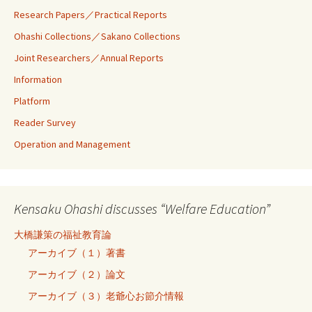
Research Papers／Practical Reports
Ohashi Collections／Sakano Collections
Joint Researchers／Annual Reports
Information
Platform
Reader Survey
Operation and Management
Kensaku Ohashi discusses “Welfare Education”
大橋謙策の福祉教育論
アーカイブ（１）著書
アーカイブ（２）論文
アーカイブ（３）老爺心お節介情報