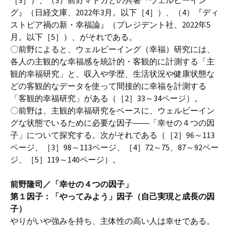
［3］）、（3）前野マドカとの共著『ウェルビーイン
グ』（日経文庫、2022年3月。以下［4］）、（4）『ディ
ストピア禍の新・幸福論』（プレジデント社、2022年5
月。以下［5］）、がそれである。
〇前野によると、ウェルビーイング（幸福）研究には、
各人の主観的な幸福感を統計的・客観的に計測する「主
観的幸福研究」と、収入や学歴、生活状況や健康状態な
どの客観的なデータを使って間接的に幸福を計測する
「客観的幸福研究」がある（［2］33～34ページ）。
〇前野は、主観的幸福研究をベースに、ウェルビーイン
グな状態でいるために必要な因子――「幸せの４つの因
子」について探究する。次がそれである（［2］96～113
ページ、［3］98～113ページ、［4］72～75、87～92ペー
ジ、［5］119～140ページ）。
前野隆司／「幸せの４つの因子」
第１因子：「やってみよう」因子（自己実現と成長の因
子）
やりがいや強みを持ち、主体性の高い人は幸せである。