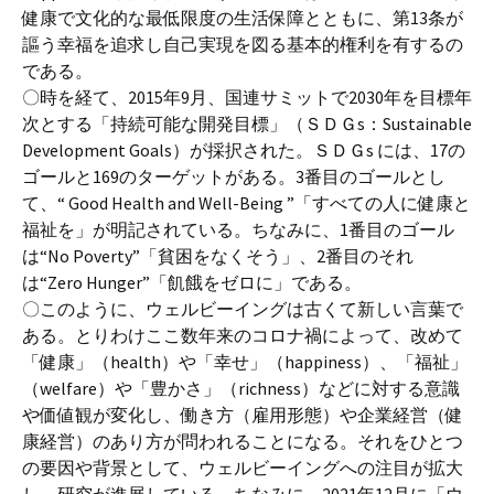
健康で文化的な最低限度の生活保障とともに、第13条が
謳う幸福を追求し自己実現を図る基本的権利を有するの
である。
〇時を経て、2015年9月、国連サミットで2030年を目標年
次とする「持続可能な開発目標」（ＳＤＧs：Sustainable
Development Goals）が採択された。ＳＤＧs には、17の
ゴールと169のターゲットがある。3番目のゴールとし
て、“ Good Health and Well-Being ”「すべての人に健康と
福祉を」が明記されている。ちなみに、1番目のゴール
は“No Poverty”「貧困をなくそう」、2番目のそれ
は“Zero Hunger”「飢餓をゼロに」である。
〇このように、ウェルビーイングは古くて新しい言葉で
ある。とりわけここ数年来のコロナ禍によって、改めて
「健康」（health）や「幸せ」（happiness）、「福祉」
（welfare）や「豊かさ」（richness）などに対する意識
や価値観が変化し、働き方（雇用形態）や企業経営（健
康経営）のあり方が問われることになる。それをひとつ
の要因や背景として、ウェルビーイングへの注目が拡大