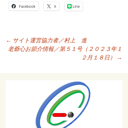
Facebook
X
Line
投
←
サイト運営協力者／村上 進
稿
老爺心お節介情報／第５１号（２０２３年１
ナ
２月１８日）
→
ビ
ゲ
ー
シ
ョ
ン