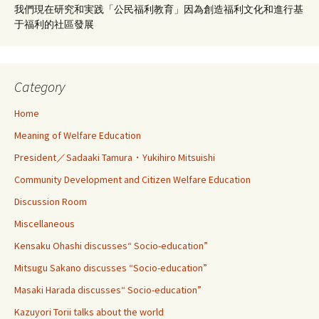
我們現在研究和実践「公民福利教育」因為創造福利文化和進行基
于福利的社區發展
Category
Home
Meaning of Welfare Education
President／Sadaaki Tamura・Yukihiro Mitsuishi
Community Development and Citizen Welfare Education
Discussion Room
Miscellaneous
Kensaku Ohashi discusses“ Socio-education”
Mitsugu Sakano discusses “Socio-education”
Masaki Harada discusses“ Socio-education”
Kazuyori Torii talks about the world