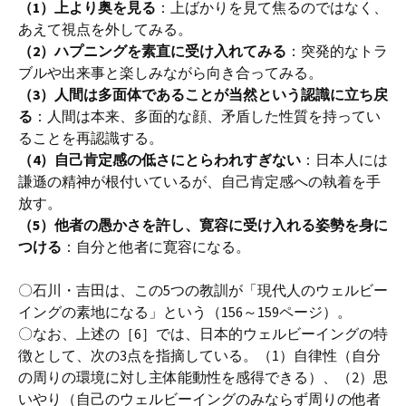
（1）上より奥を見る
：上ばかりを見て焦るのではなく、
あえて視点を外してみる。
（2）ハプニングを素直に受け入れてみる
：突発的なトラ
ブルや出来事と楽しみながら向き合ってみる。
（3）人間は多面体であることが当然という認識に立ち戻
る
：人間は本来、多面的な顔、矛盾した性質を持ってい
ることを再認識する。
（4）自己肯定感の低さにとらわれすぎない
：日本人には
謙遜の精神が根付いているが、自己肯定感への執着を手
放す。
（5）他者の愚かさを許し、寛容に受け入れる姿勢を身に
つける
：自分と他者に寛容になる。
〇石川・吉田は、この5つの教訓が「現代人のウェルビー
イングの素地になる」という（156～159ページ）。
〇なお、上述の［6］では、日本的ウェルビーイングの特
徴として、次の3点を指摘している。（1）自律性（自分
の周りの環境に対し主体能動性を感得できる）、（2）思
いやり（自己のウェルビーイングのみならず周りの他者