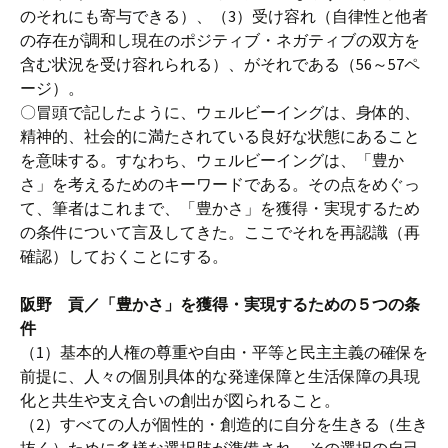
のそれにも寄与できる）、（3）受け容れ（自律性と他者
の存在が調和し現在のポジティブ・ネガティブの双方を
含む状況を受け容れられる）、がそれである（56～57ペ
ージ）。
〇冒頭で記したように、ウェルビーイングは、身体的、
精神的、社会的に満たされている良好な状態にあること
を意味する。すなわち、ウェルビーイングは、「豊か
さ」を考えるためのキーワードである。その点をめぐっ
て、筆者はこれまで、「豊かさ」を獲得・実現するため
の条件について言及してきた。ここでそれを再認識（再
確認）しておくことにする。
阪野 貢／「豊かさ」を獲得・実現するための５つの条
件
（1）基本的人権の尊重や自由・平等と民主主義の確保を
前提に、人々の個別具体的な発達保障と生活保障の具現
化と共生や支え合いの創出が図られること。
（2）すべての人が個性的・創造的に自分を生きる（生き