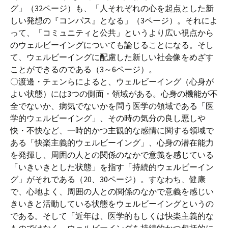
グ」（32ページ）も、「人それぞれの心を起点とした新
しい発想の『コンパス』となる」（3ページ）。それによ
って、「コミュニティと公共」というより広い視点から
のウェルビーイングについても論じることになる。そし
て、ウェルビーイングに配慮した新しい社会像をめざす
ことができるのである（3～6ページ）。
〇渡邊・チェンらによると、ウェルビーイング（心身が
よい状態）には3つの側面・領域がある。心身の機能が不
全でないか、病気でないかを問う医学の領域である「医
学的ウェルビーイング」、その時の気分の良し悪しや
快・不快など、一時的かつ主観的な感情に関する領域で
ある「快楽主義的ウェルビーイング」、心身の潜在能力
を発揮し、周囲の人との関係のなかで意義を感じている
「いきいきとした状態」を指す「持続的ウェルビーイン
グ」がそれである（20、30ページ）。すなわち、健康
で、心地よく、周囲の人との関係のなかで意義を感じい
きいきと活動している状態をウェルビーイングというの
である。そして「近年は、医学的もしくは快楽主義的な