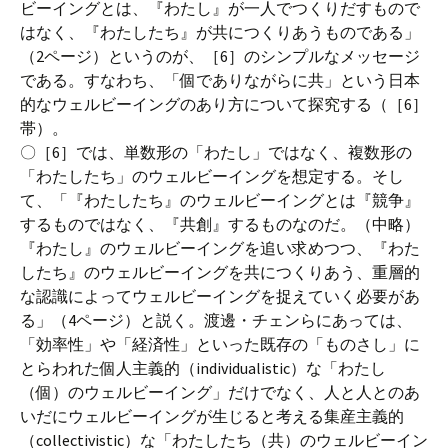
ビーイングとは、『わたし』が一人でつくりだすもので
はなく、『わたしたち』が共につくりあうものである」
（2ページ）というのが、［6］のシンプルなメッセージ
である。すなわち、「個でありながらに共」という日本
的なウェルビーイングのあり方について探究する（［6］
帯）。
〇［6］では、単数形の「わたし」ではなく、複数形の
「わたしたち」のウェルビーイングを想定する。そし
て、「『わたしたち』のウェルビーイングとは『競争』
するものではなく、『共創』するものなのだ。（中略）
『わたし』のウェルビーイングを追い求めつつ、『わた
したち』のウェルビーイングを共につくりあう、重層的
な認識によってウェルビーイングを捉えていく必要があ
る」（4ページ）と説く。渡邊・チェンらにあっては、
「効率性」や「経済性」といった既存の「ものさし」に
とらわれた個人主義的（individualistic）な「わたし
（個）のウェルビーイング」だけでなく、人と人とのあ
いだにウェルビーイングが生じると考える集産主義的
（collectivistic）な「わたしたち（共）のウェルビーイン