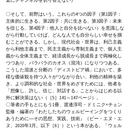
繁にチャンネルを切り替えない）
〇そして、前野はいう。これらの4つの因子（第1因子：
主体的に生きる、第2因子：共に生きる、第3因子：未来
を信じる、第4因子：他人と自分を比べない）を意識しな
がら行動していけば、どんな人でも自分らしい幸せを掴
むことができる。しかし、現代社会・世界は、利己主義
から利他主義まで、民主主義から専制主義まで、個人主
義から全体主義まで、経済成長から脱成長まで両極化し
つつあり、バラバラのカオス（混沌）になりつつある。
こうした混迷と分断の「ディストピア禍」において、多
様な価値観を持つ人々がつながり合い、利他の精神を築
き、より調和的な社会・世界をめざすためには、他者を
「想像し、許し、信じ、対話する」ことからはじめる以
外に解決策はない（［5］141～147ページ）。
〇筆者の手もとにもう1冊、渡邊淳司・ドミニク=チェン
監修・編著の『わたしたちのウェルビーイングをつくり
あうために―その思想、実践、技術』（ビー・エヌ・エ
ヌ、2020年3月。以下［6］）という本がある。「ウェル