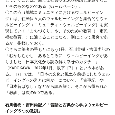
していくことは、新たな社会や未来を構想し創造するこ
とそのものなのである（63～75ページ）。
〇この点（地域コミュニティにおけるウェルビーイン
グ）は、住民個々人のウェルビーイングと集合的なウェ
ルビーイング（コミュニティ・ウェルビーイング）を実
現していく「まちづくり」や、そのための教育（「市民
福祉教育」）に通じることになる。例によって唐突であ
るが、指摘しておく。
〇さらに筆者の手もとにもう1冊、石川善樹・吉田尚記の
『むかしむかし あるところに ウェルビーイングがあ
りました―日本文化から読み解く幸せのカタチ―』
（KADOKAWA、2022年1月。以下［7］）という本があ
る。［7］では、「日本の文化と風土を前提にしたウェル
ビーイングへの道とは何か」について、「古事記」や
「日本昔ばなし」などから読み解く。そこから得られた
「教訓」は次の5つである。
石川善樹・吉田尚記／「昔話と古典から学ぶウェルビー
イング５つの教訓」