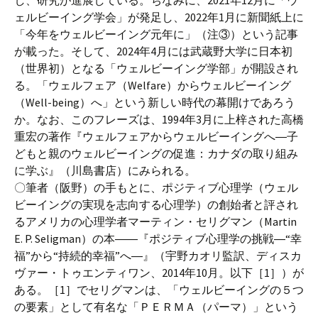
し、研究が進展している。ちなみに、2021年12月に「ウ
ェルビーイング学会」が発足し、2022年1月に新聞紙上に
「今年をウェルビーイング元年に」（注③）という記事
が載った。そして、2024年4月には武蔵野大学に日本初
（世界初）となる「ウェルビーイング学部」が開設され
る。「ウェルフェア（Welfare）からウェルビーイング
（Well-being）へ」という新しい時代の幕開けであろう
か。なお、このフレーズは、1994年3月に上梓された高橋
重宏の著作『ウェルフェアからウェルビーイングへ―子
どもと親のウェルビーイングの促進：カナダの取り組み
に学ぶ』（川島書店）にみられる。
〇筆者（阪野）の手もとに、ポジティブ心理学（ウェル
ビーイングの実現を志向する心理学）の創始者と評され
るアメリカの心理学者マーティン・セリグマン（Martin
E. P. Seligman）の本――『ポジティブ心理学の挑戦―“幸
福”から“持続的幸福”へ―』（宇野カオリ監訳、ディスカ
ヴァー・トゥエンティワン、2014年10月。以下［1］）が
ある。［1］でセリグマンは、「ウェルビーイングの５つ
の要素」として有名な「ＰＥＲＭＡ（パーマ）」という