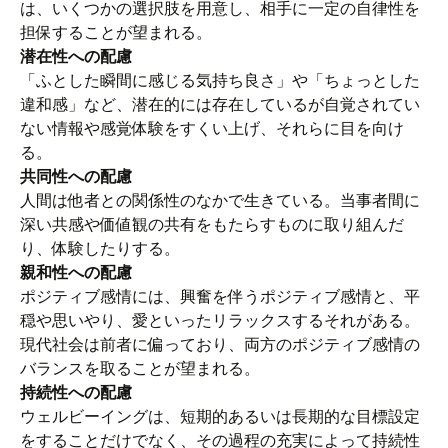
は、いくつかの選択肢を用意し、相手に一定の自律性を
担保することが望まれる。
潜在性への配慮
「ふとした瞬間に感じる気持ち良さ」や「ちょっとした
違和感」など、潜在的には存在しているが自覚されてい
ない情報や感覚体験をすくい上げ、それらに目を向け
る。
共同性への配慮
人間は他者との関係性のなかで生きている。当事者間に
深い共感や価値観の共有をもたらすものに取り組んだ
り、体験したりする。
親和性への配慮
ポジティブ感情には、興奮を伴うポジティブ感情と、平
穏や思いやり、愛といったリラックスするそれがある。
現代社会は前者に偏っており、両方のポジティブ感情の
バランスを取ることが望まれる。
持続性への配慮
ウェルビーイングは、短期的あるいは長期的な目標設定
をすることだけでなく、その過程の充実によって持続性