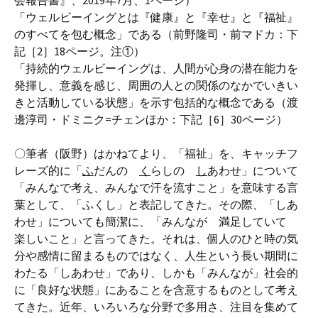
会報告書』、2019年7月、1ページ）
「ウェルビーイングとは『健康』と『幸せ』と『福祉』
のすべてを包む概念」である（前野隆司・前マドカ：下
記［2］18ページ。注①）
「持続的ウェルビーイングは、人間が心身の潜在能力を
発揮し、意義を感じ、周囲の人との関係のなかでいきい
きと活動している状態」を示す包括的な概念である（渡
邊淳司・ドミニク=チェンほか：下記［6］30ページ）
〇筆者（阪野）はかねてより、「福祉」を、キャッチフ
レーズ的に「
ふ
だんの
く
らしの
し
あわせ」について
「みんなで考え、みんなで汗を流すこと」を意味する言
葉として、「ふくし」と表記してきた。その際、「しあ
わせ」についても簡潔に、「みんなが 満足していて
楽しいこと」と言ってきた。それは、個人のひと時の気
分や感情に留まるものではなく、人生という長い期間に
わたる「しあわせ」であり、しかも「みんなが」社会的
に「良好な状態」にあることを含意するものとして考え
てきた。近年、いろいろな分野で多用さ、注目を集めて