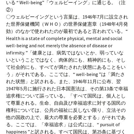
いる “ Well-being”「ウェルビーイング」に通じる。（注
②）
〇ウェルビーイングという言葉は、1946年7月に設立され
た世界保健機関（ＷＨＯ）の世界保健憲章（1948年4月発
効）のなかで使われたのが最初であると言われている。“
Health is a state of complete physical, mental and social
well-being and not merely the absence of disease or
infirmity. ”「健康とは、病気ではないとか、弱っていな
いということではなく、肉体的にも、精神的にも、そし
て社会的にも、すべてが満たされた状態にあることをい
う」がそれである。ここでは、“ well-being ”は「満たさ
れた状態」と訳される。また、1946年11月に公布、翌
1947年5月に施行された日本国憲法は、その第13条で幸福
追求権について謳っている。「すべて国民は、個人とし
て尊重される。生命、自由及び幸福追求に対する国民の
権利については、公共の福祉に反しない限り、立法その
他の国政の上で、最大の尊重を必要とする」がそれであ
る。ここでは、「幸福追求」は公式には、“ pursuit of
happiness ”と訳される。すべて国民は、第25条に基づく