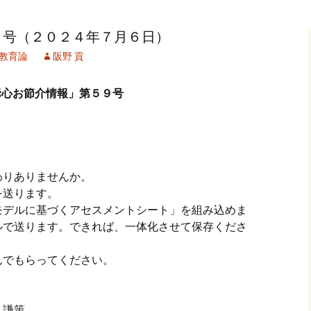
記事（51）～
カイブ（２）
アーカイブ（２）
アーカイブ（２
９号（２０２４年７月６日）
クレット
学位論文
アーカイブ（３）
2019/07/17～12/3
記事（101）～
教育論
阪野 貢
カイブ（３）
アーカイブ（３）
アーカイブ（３
論文
アーカイブ（４）
2020/01/01～12/3
記事（151）～
爺心お節介情報」第５９号
カイブ（４）
アーカイブ（４）
アーカイブ（４
福祉セミナー
講演録
アーカイブ（５）
2021/01/01～12/3
記事（201）～
カイブ（５）
アーカイブ（５）
アーカイブ（５
業績
その他
2022/01/01～03/1
わりありませんか。
を送ります。
モデルに基づくアセスメントシート」を組み込めま
ルで送ります。できれば、一体化させて保存くださ
んでもらってください。
。
謙策