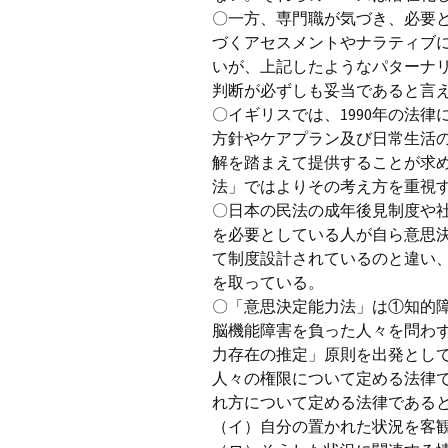
〇一方、専門職が気づき、必要
づくアセスメントやナラティブ
いが、上記したようなパターナ
判断が必ずしも妥当であると言
〇イギリスでは、1990年の法
方針やケアプラン及び日常生活
解を踏まえて提供することが求め
法」ではよりその考え方を重視
〇日本の民法の成年後見制度や
を必要としている人が自ら意思
て制度設計されているのと違い
を取っている。
〇「意思決定能力法」は①知的
脳機能障害を負った人々を問わ
力存在の推定」原則を出発とし
人々の権限について定める法律
れ方について定める法律である
（イ）自分の置かれた状況を客