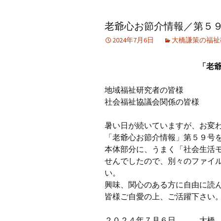
アーカイブ（２）
アーカイブ（２）
アー
老爺心お節介情報／第５
記事（51）～
論文
ブッ
2024年7月6日
大橋謙策の福祉
アーカイブ（３）
アーカイブ（３）
アー
記事（101）～
老爺心お節介情報
論文
「老
アーカイブ（４）
アーカイブ（４）
アー
記事（151）～
講演録
社会
地域福祉研究者の皆様
社会福祉協議会関係の皆様
アーカイブ（５）
アーカイブ（５）
アー
記事（201）～
四国遍路紀行文
研究
暑い日が続いていますが、お変
「老爺心お節介情報」第５９号
本体部分に、うまく「社会生活
せんでしたので、別々のファイ
い。
興味、関心のある方に自由に読
皆様ご自愛の上、ご活躍下さい
２０２４年７月６日 大橋 