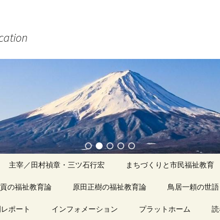
ucation
主宰／田村禎章・三ツ石行宏
まちづくりと市民福祉教育
貢の福祉教育論
原田正樹の福祉教育論
アーカイブ（１）
鳥居一頼の世語
記事（1）～
間レポート
カイブ（１）
インフォメーション
アーカイブ（１）
プラットホーム
アーカイブ（１
読
著書
アーカイブ（２）
「心守る詩」