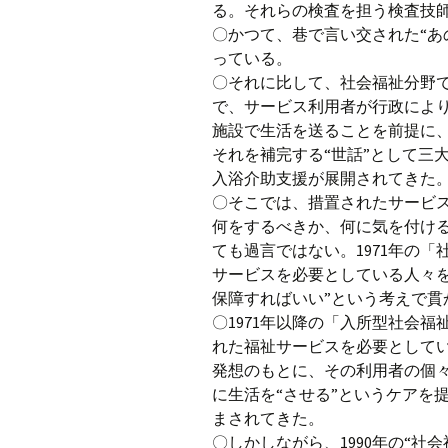
る。それらの検査を担う検査技
〇かつて、巷で言い交された“あ
っている。
〇それに比して、社会福祉分野
で、サービス利用者が行政によ
施設で生活を送ることを前提に、
それを補完する“世話”として三
入浴介助支援が展開されてきた
〇そこでは、措置されたサービ
何をするべきか、何に気を付け
ても過言ではない。1971年の
サービスを必要としている人々を
保障すればいい”という考えで
〇1971年以降の「入所型社会
れた福祉サービスを必要としてい
発想のもとに、その利用者の個
に生活を“させる”というケアを
まされてきた。
〇しかしながら、1990年の“社