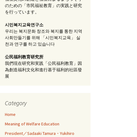
のための「市民福祉教育」の実践と研究
を行っています。
시민복지교육연구소
우리는 복지문화 창조와 복지를 통한 지역
사회만들기를 위해 「시민복지교육」 실
천과 연구를 하고 있습니다
公民福利教育
研究所
我們現在研究和実践「公民福利教育」因
為創造福利文化和進行基于福利的社區發
展
Category
Home
Meaning of Welfare Education
President／Sadaaki Tamura・Yukihiro