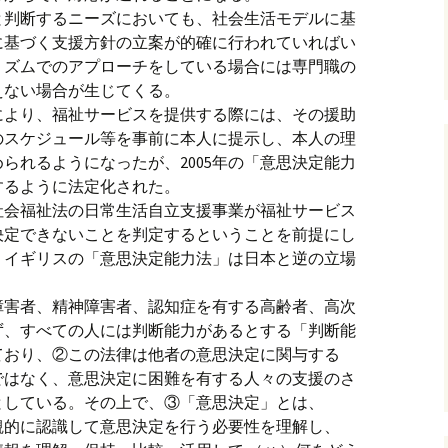
と判断するニーズにおいても、社会生活モデルに基
に基づく支援方針の立案が的確に行われていればい
リズムでのアプローチをしている場合には専門職の
えない場合が生じてくる。
律により、福祉サービスを提供する際には、その援助
のスケジュール等を事前に本人に提示し、本人の理
られるようになったが、2005年の「意思決定能力
するように法定化された。
社会福祉法の日常生活自立支援事業が福祉サービス
決定できないことを判定するということを前提にし
、イギリスの「意思決定能力法」は日本と逆の立場
障害者、精神障害者、認知症を有する高齢者、高次
ず、すべての人には判断能力があるとする「判断能
ており、②この法律は他者の意思決定に関与する
ではなく、意思決定に困難を有する人々の支援のさ
としている。その上で、③「意思決定」とは、
観的に認識して意思決定を行う必要性を理解し、