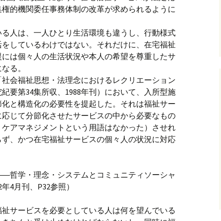
集権的機関委任事務体制の改革が求められるように
いる人は、一人ひとり生活環境も違うし、行動様式
活をしているわけではない。それだけに、在宅福祉
援には個々人の生活状況や本人の希望を尊重したサ
になる。
文「社会福祉思想・法理念におけるレクリエーション
紀要第34集所収、1988年刊）において、入所型施
節化と構造化の必要性を提起した。それは福祉サー
に応じて分節化させたサービスの中から必要なもの
、ケアマネジメントという用語はなかった）させれ
らず、かつ在宅福祉サービスの個々人の状況に対応
――哲学・理念・システムとコミュニティソーシャ
年4月刊、P32参照）
福祉サービスを必要としている人は何を望んでいる