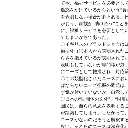
てや、福祉サービスを必要とし
迷惑をかけているからという“負
を表明しない場合が多々ある。
がおり、家族が“助け合う”こと
に、福祉サービスを必要として
てしまいがちであった。
〇イギリスのブラッドショウは1
類型化（①本人から表明された
らさを抱えているが表明されて
表明もしていないが専門職が気
にニーズとして把握され、対応
〇この類型化されたニーズにお
ばならないニーズ把握の問題は
ず気が付いていないか、自覚し
〇日本の“世間体の文化”、“忖度
国民は、自らの意思を表明する
が躊躇してしまう。したがって
ニーズがないのだろうと解釈す
ない。それらのニーズは潜在化