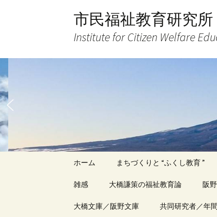
コ
市民福祉教育研究所
ン
テ
Institute for Citizen Welfare Ed
ン
ツ
へ
ス
キ
ッ
プ
ホーム
まちづくりと “ふくし教育 ”
雑感
大橋謙策の福祉教育論
阪野
アーカイブ（１）
大橋文庫／阪野文庫
アーカイブ（１）
共同研究者／年
アー
記事（1）～
著書
著書