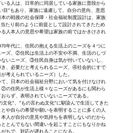
ている人は、日常的に同居している家族に普段から
い目”もあり、家族に遠慮して、自分の意向、意思
日本の戦後の社会保障・社会福祉制度設計は、家族
を当たり前のように前提として設計されてきたため
いる人本人の意思や希望は家族の前ではかきけされ
970年代に、住民の抱える生活上のニーズを４つに
ニーズ、②住民は生活上の不安や不満、生活のしづ
いないニーズ、③住民自身は気が付いていないし、
づき、必要だと考えられるニーズ、④社会的にすで
策が考えられているニーズ）した。
いて、日本の社会福祉分野において気を付けなけれ
、②の住民が生活上様々なニーズがあるにも関わら
ておらず、表明されていないニーズである。
の文化”、”もの言わぬ文化”に馴染んで生活してきた
ことや自らの希望や願いを表明することに多くの人
、本人が自分の意見や気持ちを表明しないのだから
るととんでもない間違いを起こすことにもなりかね
しがちで、対応が遅れることになる。