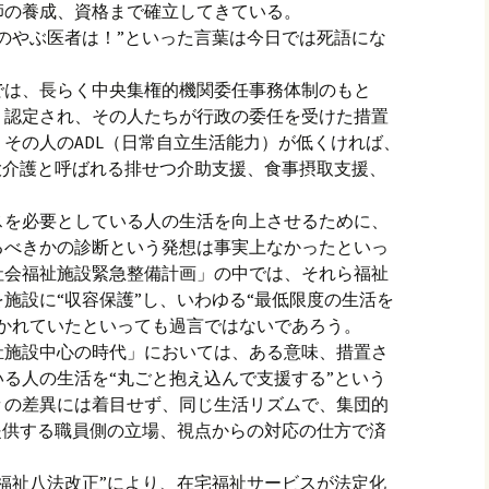
師の養成、資格まで確立してきている。
のやぶ医者は！”といった言葉は今日では死語にな
では、長らく中央集権的機関委任事務体制のもと
り認定され、その人たちが行政の委任を受けた措置
その人のADL（日常自立生活能力）が低くければ、
大介護と呼ばれる排せつ介助支援、食事摂取支援、
。
スを必要としている人の生活を向上させるために、
るべきかの診断という発想は事実上なかったといっ
「社会福祉施設緊急整備計画」の中では、それら福祉
施設に“収容保護”し、いわゆる“最低限度の生活を
貫かれていたといっても過言ではないであろう。
福祉施設中心の時代」においては、ある意味、措置さ
る人の生活を“丸ごと抱え込んで支援する”という
々の差異には着目せず、同じ生活リズムで、集団的
提供する職員側の立場、視点からの対応の仕方で済
会福祉八法改正”により、在宅福祉サービスが法定化