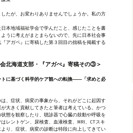
ましたが、お変わりありませんでしょうか。私の方
た日本地域福祉学会で学んだこと、感じたことを書
うように考えがまとまらないので、先に日本社会事
誌『アガペ』に寄稿した第３回目の拙稿を掲載する
会北海道支部・『アガぺ』寄稿その③＞
ントに基づく科学的ケア観への転換――「求めと必
つは、症状、病変の事象から、それがどこに起因す
展が大きく貢献してきたと筆者は考えている。かつ
の状態を観察したり、聴診器で心臓の鼓動や呼吸を
はレントゲン、尿検査、血液検査、MRI、CTスキ
により、症状、病変の診断は特段に向上してきてい