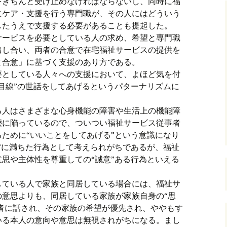
をきちんと受け止めなければならないし、同時に福
にケア・支援を行う専門職が、その人にはどういう
したうえで支援する必要があることも提起した。
サービスを必要としている人の求め、希望と専門職
出し合い、両者の合意で在宅福祉サービスの提供を
と合意」に基づく支援のあり方である。
要としている人々への支援において、よほど気を付
目線”の世話をしてあげるというパターナリズムに
る人はさまざまな心身機能の障害や生活上の機能障
態に陥っているので、ついつい福祉サービス従事者
ために“いいことをしてあげる”という意識になり
”に満ちた行為として考えられがちであるが、福祉
思や主体性を尊重しての“誠意”ある行為といえる
している人で家族と同居している場合には、福祉サ
の意思よりも、同居している家族が家族自身の“思
事者に話され、その家族の希望が優先され、ややもす
いる本人の意向や意思は無視されがちになる。まし