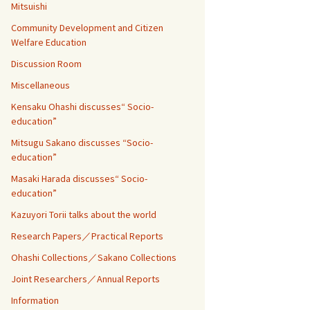
Mitsuishi
Community Development and Citizen
Welfare Education
Discussion Room
Miscellaneous
Kensaku Ohashi discusses“ Socio-
education”
Mitsugu Sakano discusses “Socio-
education”
Masaki Harada discusses“ Socio-
education”
Kazuyori Torii talks about the world
Research Papers／Practical Reports
Ohashi Collections／Sakano Collections
Joint Researchers／Annual Reports
Information