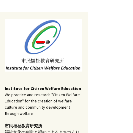
記事（51）～
）
アーカイブ（２）
1
アーカイブ（３）
研究ノート
記事（101）～
）
アーカイブ（３）
1
アーカイブ（４）
調査報告
記事（151）～
）
アーカイブ（４）
1
アーカイブ（５）
実践報告
記事（201）～
）
アーカイブ（５）
5
コラム
Institute for Citizen Welfare Education
We practice and research "Citizen Welfare
Education" for the creation of welfare
culture and community development
through welfare
市民福祉教育研究所
福祉文化の創造と福祉によるまちづくり