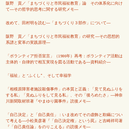
阪野 貢／「まちづくりと市民福祉教育」論 その体系化に向け
て―その哲学的思考に関する研究メモ―
改めて、田村明を読む―「まちづくり３部作」について―
阪野 貢／「まちづくりと市民福祉教育」の研究 ―その思想的
系譜と変革の実践原理―
「ボランティア拒否宣言」（1986年）再考：ボランティア活動は
主体的・自律的で相互実現を図る活動である―資料紹介―
「福祉」と “ふくし” 、そして幸福学
「相模原障害者施設殺傷事件」の本質と正義：「見て見ぬふりを
する私」「見ぬふりをして見る私」、その「後ろめたさ」―神奈
川新聞取材班著『やまゆり園事件』読後メモ―
「自己決定」と「自己責任」：いま改めてその虚飾と欺瞞につい
て考える―小松美彦著『「自己決定権」という罠』と吉崎祥司著
『「自己責任論」をのりこえる』の読後メモ―