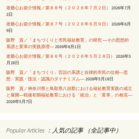
老爺心お節介情報／第８８号（２０２６年７月２日）
2026年7月
2日
老爺心お節介情報／第８７号（２０２６年６月９日）
2026年6月
9日
阪野 貢／「まちづくりと市民福祉教育」の研究 ―その思想的
系譜と変革の実践原理―
2026年6月1日
老爺心お節介情報／第８６号（２０２６年５月２８日）
2026年5
月28日
阪野 貢／「まちづくり」言説の系譜と自律的市民の位相―思
想・実践・技法・認識のダイナミズム―
2026年5月18日
阪野 貢／神奈川県と鳥取県八頭郡における福祉教育実践の成立
と展開―戦後初期福祉教育における「統治」と「変革」の相克―
2026年5月7日
Popular Articles ：人気の記事 （全記事中）