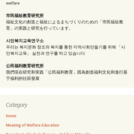
welfare
市民福祉教育研究所
福祉文化の創造と福祉によるまちづくりのための「市民福祉教
育」の実践と研究を行っています。
시민복지교육연구소
우리는 복지문화 창조와 복지를 통한 지역사회만들기를 위해 「시
민복지교육」 실천과 연구를 하고 있습니다
公民福利教育
研究所
我們現在研究和実践「公民福利教育」因為創造福利文化和進行基
于福利的社區發展
Category
Home
Meaning of Welfare Education