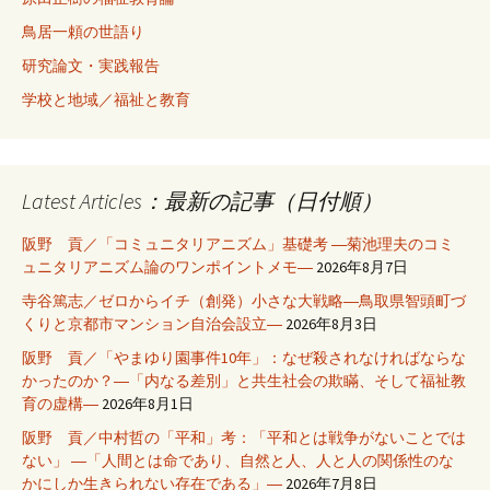
鳥居一頼の世語り
研究論文・実践報告
学校と地域／福祉と教育
Latest Articles：最新の記事（日付順）
阪野 貢／「コミュニタリアニズム」基礎考 ―菊池理夫のコミ
ュニタリアニズム論のワンポイントメモ―
2026年8月7日
寺谷篤志／ゼロからイチ（創発）小さな大戦略―鳥取県智頭町づ
くりと京都市マンション自治会設立―
2026年8月3日
阪野 貢／「やまゆり園事件10年」：なぜ殺されなければならな
かったのか？―「内なる差別」と共生社会の欺瞞、そして福祉教
育の虚構―
2026年8月1日
阪野 貢／中村哲の「平和」考：「平和とは戦争がないことでは
ない」 ―「人間とは命であり、自然と人、人と人の関係性のな
かにしか生きられない存在である」―
2026年7月8日