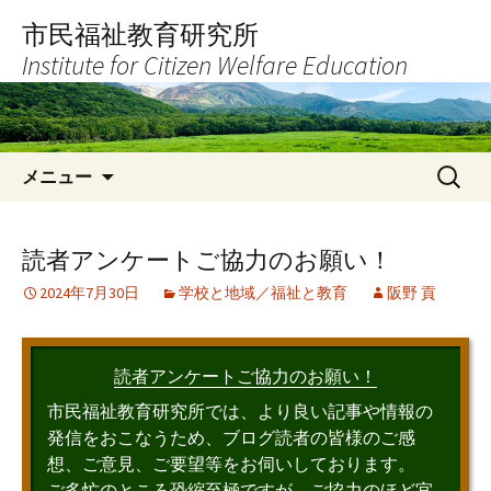
コ
市民福祉教育研究所
ン
Institute for Citizen Welfare Education
テ
ン
ツ
へ
検
ス
メニュー
索:
キ
ッ
プ
読者アンケートご協力のお願い！
2024年7月30日
学校と地域／福祉と教育
阪野 貢
読者アンケートご協力のお願い！
市民福祉教育研究所では、より良い記事や情報の
発信をおこなうため、ブログ読者の皆様のご感
想、ご意見、ご要望等をお伺いしております。
ご多忙のところ恐縮至極ですが、ご協力のほど宜