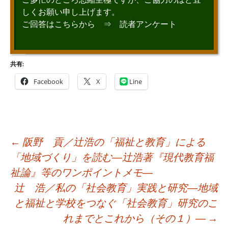
しくお願い申し上げます。
ご回答はこちらから ⇒
読者アンケート
共有:
Facebook
X
Line
投
←
阪野 貢／辻浩の「福祉と教育」による
稿
「地域づくり」を読む―辻浩著『現代教育福
ナ
祉論』等のワンポイントメモ―
ビ
辻 浩／私の「社会教育」実践と研究―地域
ゲ
と福祉と学校をつなぐ「社会教育」研究のこ
ー
れまでとこれから（その１）―
→
シ