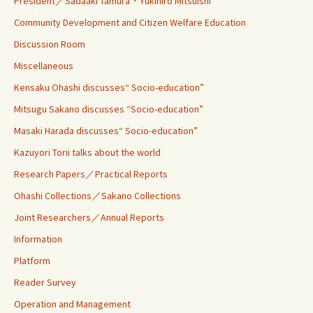
President／Sadaaki Tamura・Yukihiro Mitsuishi
Community Development and Citizen Welfare Education
Discussion Room
Miscellaneous
Kensaku Ohashi discusses“ Socio-education”
Mitsugu Sakano discusses “Socio-education”
Masaki Harada discusses“ Socio-education”
Kazuyori Torii talks about the world
Research Papers／Practical Reports
Ohashi Collections／Sakano Collections
Joint Researchers／Annual Reports
Information
Platform
Reader Survey
Operation and Management