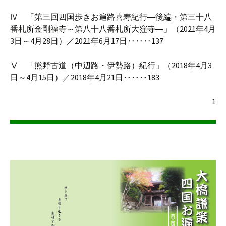
Ⅳ 「第三回四国歩きお遍路喜寿紀行―後編・第三十八
番札所金剛福寺～第八十八番札所大窪寺―」（2021年4月
3日～4月28日）／2021年6月17日‥‥‥137
Ⅴ 「熊野古道（中辺路・伊勢路）紀行」（2018年4月3
日～4月15日）／2018年4月21日‥‥‥183
1