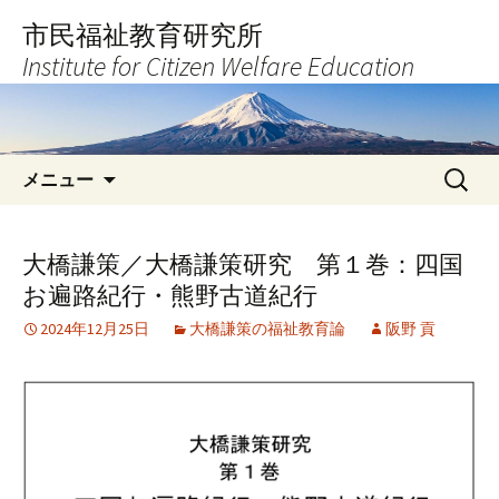
コ
市民福祉教育研究所
ン
Institute for Citizen Welfare Education
テ
ン
ツ
へ
検
ス
メニュー
索:
キ
ッ
プ
大橋謙策／大橋謙策研究 第１巻：四国
お遍路紀行・熊野古道紀行
2024年12月25日
大橋謙策の福祉教育論
阪野 貢