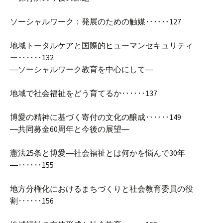
ソーシャルワーク：発展のための触媒‥‥‥127
地域トータルケアと国際的ヒューマンセキュリティ
ー‥‥‥132
―ソーシャルワーク教育を中心にして―
地域で社会福祉をどう育てるか‥‥‥137
博愛の精神に基づく寄付の文化の醸成‥‥‥149
―共同募金60周年と今後の展望―
憲法25条と博愛―社会福祉とは何かを悩んで30年
―‥‥‥155
地方分権化におけるまちづくりと社会教育委員の役
割‥‥‥156