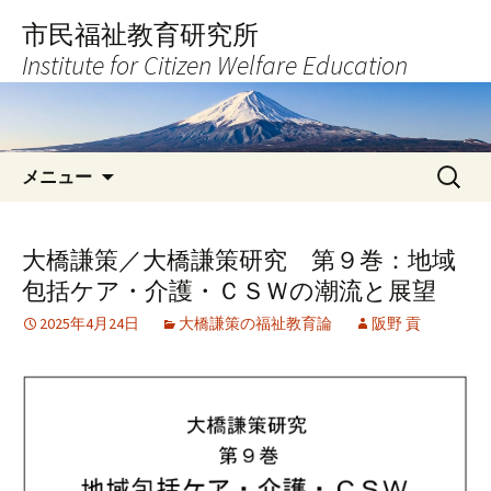
コ
市民福祉教育研究所
ン
Institute for Citizen Welfare Education
テ
ン
ツ
へ
検
ス
メニュー
索:
キ
ッ
プ
大橋謙策／大橋謙策研究 第９巻：地域
包括ケア・介護・ＣＳＷの潮流と展望
2025年4月24日
大橋謙策の福祉教育論
阪野 貢