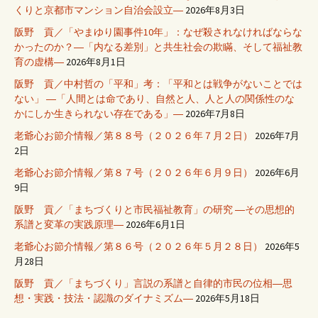
くりと京都市マンション自治会設立―
2026年8月3日
阪野 貢／「やまゆり園事件10年」：なぜ殺されなければならな
かったのか？―「内なる差別」と共生社会の欺瞞、そして福祉教
育の虚構―
2026年8月1日
阪野 貢／中村哲の「平和」考：「平和とは戦争がないことでは
ない」 ―「人間とは命であり、自然と人、人と人の関係性のな
かにしか生きられない存在である」―
2026年7月8日
老爺心お節介情報／第８８号（２０２６年７月２日）
2026年7月
2日
老爺心お節介情報／第８７号（２０２６年６月９日）
2026年6月
9日
阪野 貢／「まちづくりと市民福祉教育」の研究 ―その思想的
系譜と変革の実践原理―
2026年6月1日
老爺心お節介情報／第８６号（２０２６年５月２８日）
2026年5
月28日
阪野 貢／「まちづくり」言説の系譜と自律的市民の位相―思
想・実践・技法・認識のダイナミズム―
2026年5月18日