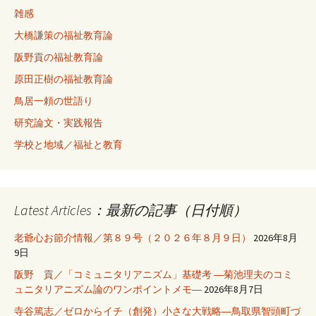
雑感
大橋謙策の福祉教育論
阪野貢の福祉教育論
原田正樹の福祉教育論
鳥居一頼の世語り
研究論文・実践報告
学校と地域／福祉と教育
Latest Articles：最新の記事（日付順）
老爺心お節介情報／第８９号（２０２６年８月９日）
2026年8月
9日
阪野 貢／「コミュニタリアニズム」基礎考 ―菊池理夫のコミ
ュニタリアニズム論のワンポイントメモ―
2026年8月7日
寺谷篤志／ゼロからイチ（創発）小さな大戦略―鳥取県智頭町づ