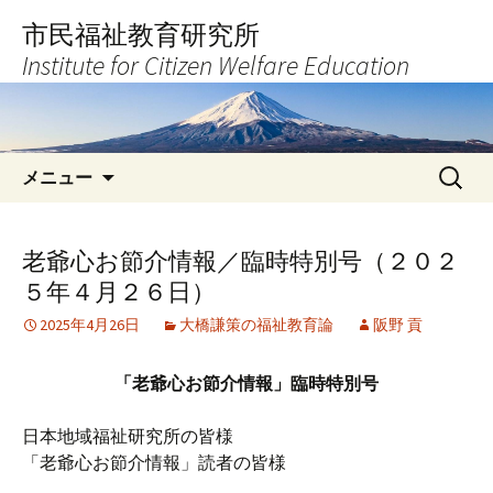
コ
市民福祉教育研究所
ン
Institute for Citizen Welfare Education
テ
ン
ツ
へ
検
ス
メニュー
索:
キ
ッ
プ
老爺心お節介情報／臨時特別号（２０２
５年４月２６日）
2025年4月26日
大橋謙策の福祉教育論
阪野 貢
「老爺心お節介情報」臨時特別号
日本地域福祉研究所の皆様
「老爺心お節介情報」読者の皆様