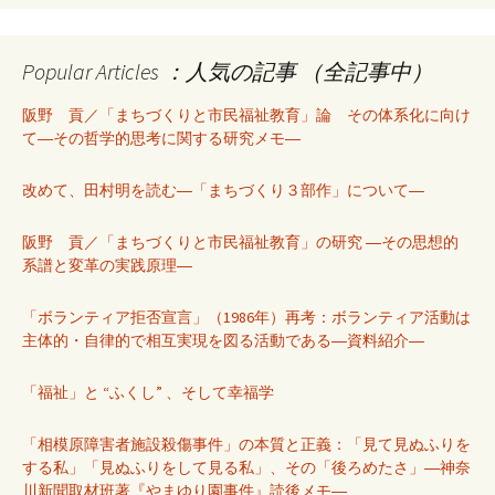
Popular Articles ：人気の記事 （全記事中）
阪野 貢／「まちづくりと市民福祉教育」論 その体系化に向け
て―その哲学的思考に関する研究メモ―
改めて、田村明を読む―「まちづくり３部作」について―
阪野 貢／「まちづくりと市民福祉教育」の研究 ―その思想的
系譜と変革の実践原理―
「ボランティア拒否宣言」（1986年）再考：ボランティア活動は
主体的・自律的で相互実現を図る活動である―資料紹介―
「福祉」と “ふくし” 、そして幸福学
「相模原障害者施設殺傷事件」の本質と正義：「見て見ぬふりを
する私」「見ぬふりをして見る私」、その「後ろめたさ」―神奈
川新聞取材班著『やまゆり園事件』読後メモ―