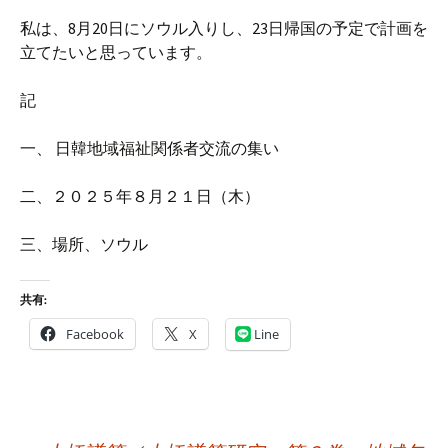
私は、
8
月
20
日にソウル入りし、
23
日帰国の予定で計画を
立
てたいと思っています。
記
一、 日韓地域福祉関係者交流の集い
二、２０２５年８月２１日（木）
三、場所、ソウル
共有:
Facebook
X
Line