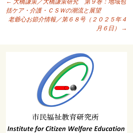
投
←
大橋謙策／大橋謙策研究 第９巻：地域包
稿
括ケア・介護・ＣＳＷの潮流と展望
ナ
老爺心お節介情報／第６８号（２０２５年４
ビ
月６日）
→
ゲ
ー
シ
ョ
ン