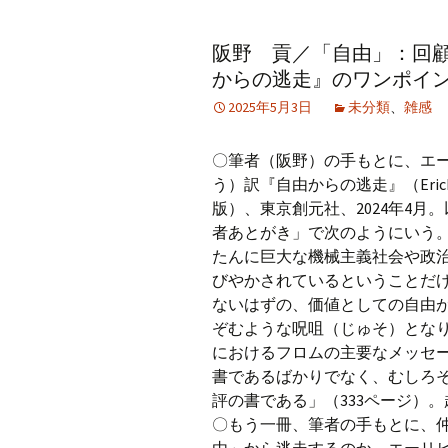
アーカイブ（２）
アーカイブ（２）
アー
阪野 貢／「自由」：回顧
記事（51）～
論文
ブッ
からの逃走』のワンポイ
アーカイブ（３）
アーカイブ（３）
アー
2025年5月3日
未分類
、
雑感
記事（101）～
老爺心お節介情報
論文
アーカイブ（４）
アーカイブ（４）
アー
〇筆者（阪野）の手もとに、エ
記事（151）～
講演録
社会
う）訳『自由からの逃走』（Erich
版）、東京創元社、2024年4
アーカイブ（５）
アーカイブ（５）
アー
者あとがき」で次のようにいう
記事（201）～
四国遍路紀行文
研究
たんに巨大な機械主義社会や政
びやかされているということだ
ないはずの、価値としての自由
ぞむような呪咀（じゅそ）となり
におけるフロムの主要なメッセ
書であるばかりでなく、むしろ
評の書である」（333ページ）
〇もう一冊、筆者の手もとに、