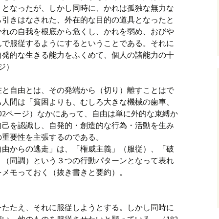
」となったが、しかし同時に、かれは孤独な無力な
ら引きはなされた、外在的な目的の道具となったと
かれの自我を根底から危くし、かれを弱め、おびや
んで服従するようにするということである。それに
自発的な生きる能力をふくめて、個人の諸能力の十
ジ）
在と自由とは、その発端から（切り）離すことはで
ち人間は「貧困よりも、むしろ大きな機械の歯車、
02ページ）なかにあって、自由は単に外的な束縛か
自己を認識し、自発的・創造的な行為・活動を生み
の重要性を主張するのである。
自由からの逃走」は、「権威主義」（服従）、「破
」（同調）という３つの行動パターンとなって表れ
をメモっておく（抜き書きと要約）。
をたたえ、それに服従しようとする。しかし同時に