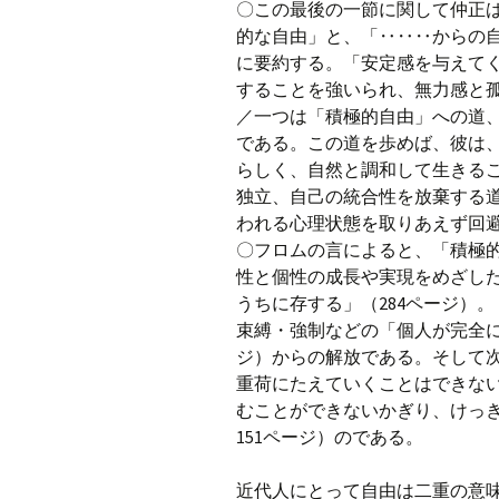
〇この最後の一節に関して仲正
的な自由」と、「‥‥‥からの
に要約する。「安定感を与えて
することを強いられ、無力感と
／一つは「積極的自由」への道
である。この道を歩めば、彼は
らしく、自然と調和して生きる
独立、自己の統合性を放棄する
われる心理状態を取りあえず回避
〇フロムの言によると、「積極
性と個性の成長や実現をめざし
うちに存する」（284ページ）
束縛・強制などの「個人が完全に
ジ）からの解放である。そして
重荷にたえていくことはできな
むことができないかぎり、けっき
151ページ）のである。
近代人にとって自由は二重の意