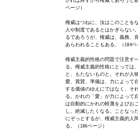
かれはみずから権威であろうと願
ページ）
権威はつねに、汝はこのことを
人や制度であるとはかぎらない
るであろうが、権威は、義務、
あらわれることもある。（184ペ
権威主義的性格の問題で注意す
る。権威主義的性格にとっては
と、もたないものと。それが人
愛、賞賛、準備は、力によって
する価値のゆえにではなく、そ
る。かれの「愛」が力によって
は自動的にかれの軽蔑をよびお
し、絶滅したくなる。ことなっ
にぞっとするが、権威主義的人
る。（186ページ）