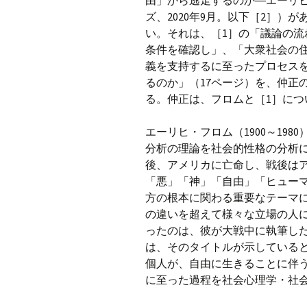
由」から逃走するのか―エーリヒ
ズ、2020年9月。以下［2］）
い。それは、［1］の「議論の
条件を確認し」、「大衆社会の
義を支持するに至ったプロセス
るのか」（17ページ）を、仲正
る。仲正は、フロムと［1］につ
エーリヒ・フロム（1900～19
分析の理論を社会的性格の分析
後、アメリカに亡命し、戦後は
「悪」「神」「自由」「ヒュー
方の根本に関わる重要なテーマ
の違いを超えて様々な立場の人
ったのは、彼が大戦中に執筆した
は、そのタイトルが示している
個人が、自由に生きることに伴
に至った過程を社会心理学・社会