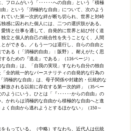
は、フロムがいう「‥‥‥への自由」という「積極
自由」という「消極的な自由」について、次のよう
くれていた第一次的な絆が断ち切られ、世界と対峙
孤独感に囚われた個人には、二つの選択肢がある。
、愛情と仕事を通して、自発的に世界と結び付く道
、独立と個人的自己の統合性を失うことなく、人間
ことができる。／もう一つは退行し、自らの自由と
道である（「消極的自由」：阪野）。耐えがたく思
するための『逃走』である」（116ページ）。
的な自由」は、「自我の実現」すなわち自分の独自
た「全的統一的なパースナリティの自発的な行為の
。「消極的な自由」は、母子関係や封建的・伝統的な
解放される以前に存在する第一次的絆」（35ペー
次のようにいう。ひとは「『‥‥‥からの自由』の
い。かれらは消極的な自由から積極的な自由へと進
ょく自由から逃れようとするほかない」（150～
味をもっている。（中略）すなわち、近代人は伝統