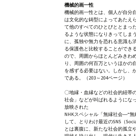
機械的画一性
機械的画一性とは、個人が自分
は文化的な鋳型によってあたえ
て他のすべてのひとびととまっ
るような状態になりきってしま
に、孤独や無力を恐れる意識も
る保護色と比較することができ
ので、周囲からほとんどみきわ
り、周囲の何百万というほかの
を感ずる必要はない。しかし、
である。（203～204ページ）
〇地縁・血縁などの社会的紐帯
社会」などが叫ばれるようになっ
放映された
NHKスペシャル「無縁社会―“無
して、とりわけ最近のSNS（Social
とは裏腹に、新たな社会的孤立