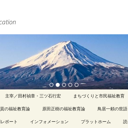
ucation
主宰／田村禎章・三ツ石行宏
まちづくりと市民福祉教育
貢の福祉教育論
原田正樹の福祉教育論
アーカイブ（１）
鳥居一頼の世語
記事（1）～
間レポート
カイブ（１）
インフォメーション
アーカイブ（１）
プラットホーム
アーカイブ（１
読
著書
アーカイブ（２）
「心守る詩」