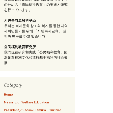
のための「市民福祉教育」の実践と研究
を行っています。
시민복지교육연구소
우리는 복지문화 창조와 복지를 통한 지역
사회만들기를 위해 「시민복지교육」 실
천과 연구를 하고 있습니다
公民福利教育
研究所
我們現在研究和実践「公民福利教育」因
為創造福利文化和進行基于福利的社區發
展
Category
Home
Meaning of Welfare Education
President／Sadaaki Tamura・Yukihiro