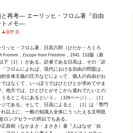
記事（51）～
カイブ（２）
アーカイブ（２）
アーカイブ（２
と再考― エーリッヒ・フロム著『自由
クレット
学位論文
アーカイブ（３）
2019/07/17～12/3
記事（101）～
ントメモ―
カイブ（３）
アーカイブ（３）
アーカイブ（３
阪野 貢
論文
アーカイブ（４）
2020/01/01～12/3
記事（151）～
カイブ（４）
アーカイブ（４）
アーカイブ（４
ーリッヒ・フロム著、日高六郎（ひだか・ろくろ
福祉セミナー
講演録
アーカイブ（５）
2021/01/01～12/3
 Fromm，
Escape from Freedom
，1941. 132版（新
記事（201）～
月。以下［1］）がある。訳者である日高は、その「訳
カイブ（５）
アーカイブ（５）
アーカイブ（５
。「フロムによれば、現代における自由の問題は、
業績
その他
2022/01/01～03/1
治的全体主義の圧力などによって、個人の自由がお
けではなくて、いっぽうではひとびとが求めてやま
が、他方では、ひとびとがそこから逃れでたいとの
うるところにあるという」（329ページ）。［1］
ージである。そして、日高によると、［1］は「専門
それ以上に、一般の知識人全体にうったえる文明批
。超ロングセラーの所以でもある。
仲正昌樹（なかまさ・まさき）著『人はなぜ「自