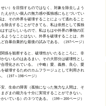
うせい）を目指すものではなく、対象を除去しよう
、たえがたい個人の無力感や孤独感にもとづいてい
感は、その外界を破壊することによって逃れること
れを除去することができても、私は依然として孤独
独はすばらしいもので、私はもはや外界の事物の圧
れるようなことはない。外界を破壊することは、外
ど自暴自棄的な最後の試みである。（197ページ）
間関係を観察すると、破壊性がいたるところに、非
づかないものはあるまい。その大部分は破壊性とし
で合理化されている。（中略）愛、義務、良心、愛
己を破壊するためのカムフラージュとして利用され
（197～198ページ）
不安、生命の障害（孤独になった無力な人間は、そ
さまざまの能力を十分に実現することができない。
かいている）の３つである。（199～200ページ）