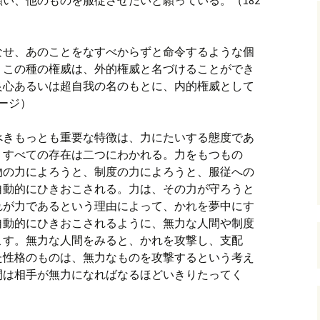
い、他のものを服従させたいと願っている。（182
なせ、あのことをなすべからずと命令するような個
。この種の権威は、外的権威と名づけることができ
良心あるいは超自我の名のもとに、内的権威として
ージ）
べきもっとも重要な特徴は、力にたいする態度であ
、すべての存在は二つにわかれる。力をもつもの
物の力によろうと、制度の力によろうと、服従への
自動的にひきおこされる。力は、その力が守ろうと
れが力であるという理由によって、かれを夢中にす
自動的にひきおこされるように、無力な人間や制度
こす。無力な人間をみると、かれを攻撃し、支配
た性格のものは、無力なものを攻撃するという考え
間は相手が無力になればなるほどいきりたってく