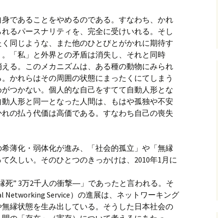
自身であることをやめるのである。すなわち、かれ
られるパースナリティを、完全に受けいれる。そし
たく同じような、また他のひとびとがかれに期待す
う。「私」と外界との矛盾は消失し、それと同時
消える。このメカニズムは、ある種の動物にみられ
る。かれらはその周囲の状態にまったくにてしまう
めがつかない。個人的な自己をすてて自動人形とな
自動人形と同一となった人間は、もはや孤独や不安
かれの払う代価は高価である。すなわち自己の喪失
の希薄化・弱体化が進み、「社会的孤立」や「無縁
て久しい。そのひとつのきっかけは、2010年1月に
縁死” 3万2千人の衝撃―」であったと言われる。そ
 Networking Service）の進展は、ネットワーキング
や無縁状態を生み出している。そうした日本社会の