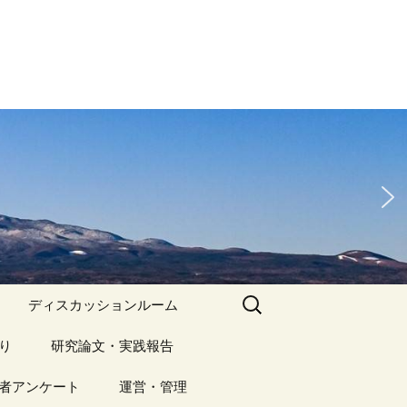
検
ディスカッションルーム
索:
り
アーカイブ（１）
研究論文・実践報告
記事（1）～
）
者アンケート
アーカイブ（１）
運営・管理
アーカイブ（２）
研究論文