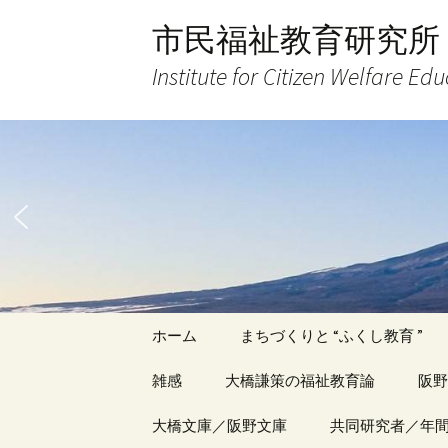
コ
市民福祉教育研究所
ン
テ
Institute for Citizen Welfare Ed
ン
ツ
へ
ス
キ
ッ
プ
ホーム
まちづくりと “ふくし教育 ”
雑感
大橋謙策の福祉教育論
阪野
アーカイブ（１）
大橋文庫／阪野文庫
アーカイブ（１）
共同研究者／年
アー
記事（1）～
著書
著書