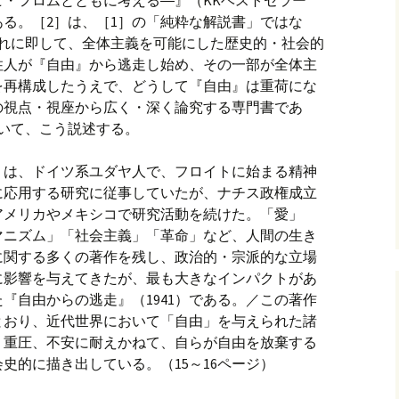
・フロムとともに考える―』（KKベストセラー
がある。［2］は、［1］の「純粋な解説書」ではな
流れに即して、全体主義を可能にした歴史的・社会的
住人が『自由』から逃走し始め、その一部が全体主
を再構成したうえで、どうして『自由』は重荷にな
の視点・視座から広く・深く論究する専門書であ
いて、こう説述する。
80）は、ドイツ系ユダヤ人で、フロイトに始まる精神
に応用する研究に従事していたが、ナチス政権成立
アメリカやメキシコで研究活動を続けた。「愛」
マニズム」「社会主義」「革命」など、人間の生き
に関する多くの著作を残し、政治的・宗派的な立場
に影響を与えてきたが、最も大きなインパクトがあ
『自由からの逃走』（1941）である。／この著作
とおり、近代世界において「自由」を与えられた諸
う重圧、不安に耐えかねて、自らが自由を放棄する
史的に描き出している。（15～16ページ）