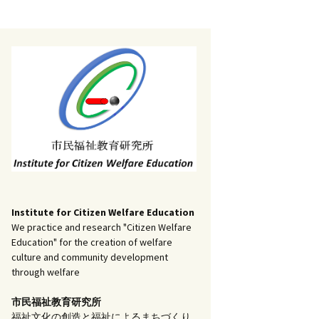
記事（51）～
）
アーカイブ（２）
1
アーカイブ（３）
研究ノート
記事（101）～
）
アーカイブ（３）
1
アーカイブ（４）
調査報告
記事（151）～
）
アーカイブ（４）
1
アーカイブ（５）
実践報告
記事（201）～
）
アーカイブ（５）
5
コラム
Institute for Citizen Welfare Education
We practice and research "Citizen Welfare
Education" for the creation of welfare
culture and community development
through welfare
市民福祉教育研究所
福祉文化の創造と福祉によるまちづくり