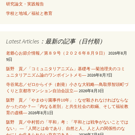
研究論文・実践報告
学校と地域／福祉と教育
Latest Articles：最新の記事（日付順）
老爺心お節介情報／第８９号（２０２６年８月９日）
2026年8月
9日
阪野 貢／「コミュニタリアニズム」基礎考 ―菊池理夫のコミ
ュニタリアニズム論のワンポイントメモ―
2026年8月7日
寺谷篤志／ゼロからイチ（創発）小さな大戦略―鳥取県智頭町づ
くりと京都市マンション自治会設立―
2026年8月3日
阪野 貢／「やまゆり園事件10年」：なぜ殺されなければならな
かったのか？―「内なる差別」と共生社会の欺瞞、そして福祉教
育の虚構―
2026年8月1日
阪野 貢／中村哲の「平和」考：「平和とは戦争がないことでは
ない」 ―「人間とは命であり、自然と人、人と人の関係性のな
かにしか生きられない存在である」―
2026年7月8日