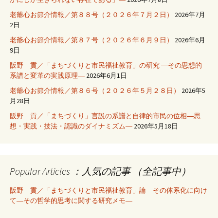
老爺心お節介情報／第８８号（２０２６年７月２日）
2026年7月
2日
老爺心お節介情報／第８７号（２０２６年６月９日）
2026年6月
9日
阪野 貢／「まちづくりと市民福祉教育」の研究 ―その思想的
系譜と変革の実践原理―
2026年6月1日
老爺心お節介情報／第８６号（２０２６年５月２８日）
2026年5
月28日
阪野 貢／「まちづくり」言説の系譜と自律的市民の位相―思
想・実践・技法・認識のダイナミズム―
2026年5月18日
Popular Articles ：人気の記事 （全記事中）
阪野 貢／「まちづくりと市民福祉教育」論 その体系化に向け
て―その哲学的思考に関する研究メモ―