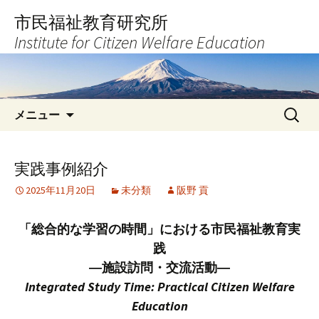
コ
市民福祉教育研究所
ン
Institute for Citizen Welfare Education
テ
ン
ツ
へ
検
ス
メニュー
索:
キ
ッ
プ
実践事例紹介
2025年11月20日
未分類
阪野 貢
「総合的な学習の時間」における市民福祉教育実
践
―施設訪問・交流活動―
Integrated Study Time:
Practical Citizen Welfare
Education