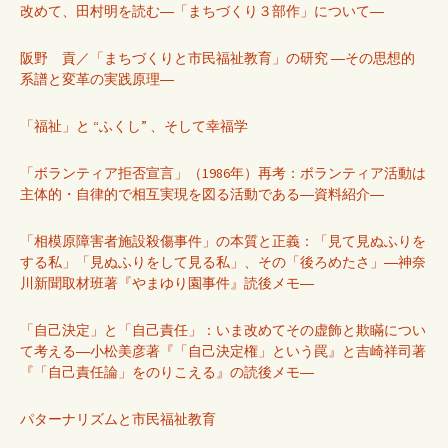
改めて、田村明を読む―「まちづくり３部作」について―
阪野 貢／「まちづくりと市民福祉教育」の研究 ―その思想的
系譜と変革の実践原理―
「福祉」と “ふくし” 、そして幸福学
「ボランティア拒否宣言」（1986年）再考：ボランティア活動は
主体的・自律的で相互実現を図る活動である―資料紹介―
「相模原障害者施設殺傷事件」の本質と正義：「見て見ぬふりを
する私」「見ぬふりをして見る私」、その「後ろめたさ」―神奈
川新聞取材班著『やまゆり園事件』読後メモ―
「自己決定」と「自己責任」：いま改めてその虚飾と欺瞞につい
て考える―小松美彦著『「自己決定権」という罠』と吉崎祥司著
『「自己責任論」をのりこえる』の読後メモ―
パターナリズムと市民福祉教育