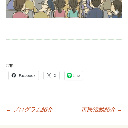
共有:
Facebook
X
Line
投
←
プログラム紹介
市民活動紹介
→
稿
ナ