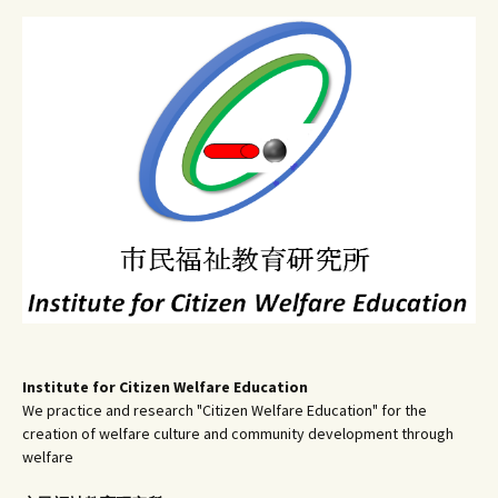
ビ
ゲ
ー
シ
ョ
ン
Institute for Citizen Welfare Education
We practice and research "Citizen Welfare Education" for the
creation of welfare culture and community development through
welfare