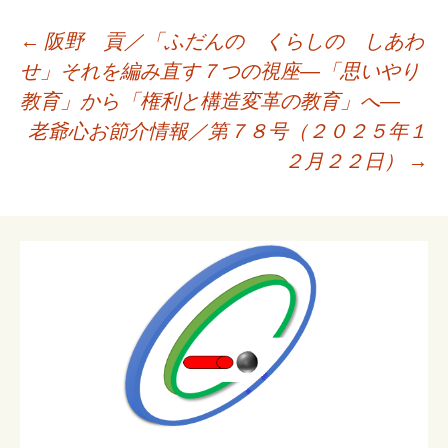
投
←
阪野 貢／「ふだんの くらしの しあわ
稿
せ」それを編み直す７つの視座―「思いやり
ナ
教育」から「権利と構造変革の教育」へ―
ビ
老爺心お節介情報／第７８号（２０２５年１
ゲ
２月２２日）
→
ー
シ
ョ
ン