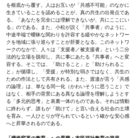
を根底から覆す。人はお互いが「共感不可能」のなかに
生きていることを認めることが、真の共生の出発点であ
る。「あなたを完全には理解できないが、共にここにい
る」のである。また、小松が説く「共事者」のように、
中途半端で曖昧な関わりを許容する緩やかなネットワー
クを地域に張り巡らすことが肝要となる。このネットワ
ークのなかで、人々は「支援者／被支援者」という二分
法的な立場を脱却し、共に事にあたる『共事者』へと変
容する。そこでは、「助けること」と「助けられるこ
と」が循環し、「受援」が特別な弱さではなく、共生の
ための作法として共有される。また、渡邉が言う「共感
の論理」は、単なる同一化（かわいそうに思うこと）で
はなく、相手の背景にある異なる論理を理解しようとす
る「多元的思考」と表裏一体のものである。それは情動
に終わらず、誰もが「助けて」と言い合える社会の土壌
を育み、一人ひとりが守られているという確かな安心感
へと昇華されるのである。