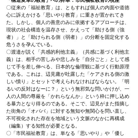
「構造変革の教育」への昇華：市民福祉教育の視座
〇従来の「福祉教育」は、ともすれば個人の内面や道徳
心に訴えかける「思いやり教育」に重きが置かれてき
た。しかし、個人の善意のみに依拠するアプローチは、
現状の社会構造を温存させ、かえって「助ける側（強
者）」と「助けられる側（弱者）」の分断を固定化する
危うさを孕んでいる。
〇渡邉が説く「共感的利他主義」（共感に基づく利他主
義）は、相手の苦しみや悲しみを「自分ごと」として感
じて手を差し伸べる、日本的な倫理観に基づく行動原理
である。これは、辺見庸が吐露した「ケアされる側の激
しい憤り」とセットで考えられなければならない。「明
るいの反対はなーに？」という無邪気な問いかけが、一
人の人間の尊厳を「かれらなんか」という枠に押し込め
る暴力となり得るのである。そこで、辺見がまた指摘し
た街角の「オババ」に対する無知や無関心を問い直し、
不可視化された存在を地域という文脈のなかに再構成
（編集）する知性が必要となる。
〇「市民福祉教育」は、単なる「思いやり」や「優し