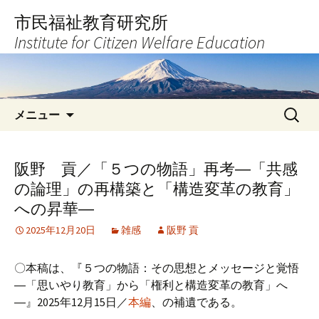
コ
市民福祉教育研究所
ン
Institute for Citizen Welfare Education
テ
ン
ツ
へ
検
ス
メニュー
索:
キ
ッ
プ
阪野 貢／「５つの物語」再考―「共感
の論理」の再構築と「構造変革の教育」
への昇華―
2025年12月20日
雑感
阪野 貢
〇本稿は、『５つの物語：その思想とメッセージと覚悟
―「思いやり教育」から「権利と構造変革の教育」へ
―』2025年12月15日／
本編
、の補遺である。