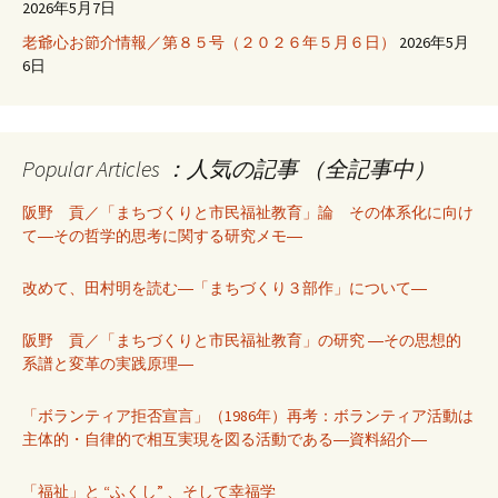
2026年5月7日
老爺心お節介情報／第８５号（２０２６年５月６日）
2026年5月
6日
Popular Articles ：人気の記事 （全記事中）
阪野 貢／「まちづくりと市民福祉教育」論 その体系化に向け
て―その哲学的思考に関する研究メモ―
改めて、田村明を読む―「まちづくり３部作」について―
阪野 貢／「まちづくりと市民福祉教育」の研究 ―その思想的
系譜と変革の実践原理―
「ボランティア拒否宣言」（1986年）再考：ボランティア活動は
主体的・自律的で相互実現を図る活動である―資料紹介―
「福祉」と “ふくし” 、そして幸福学