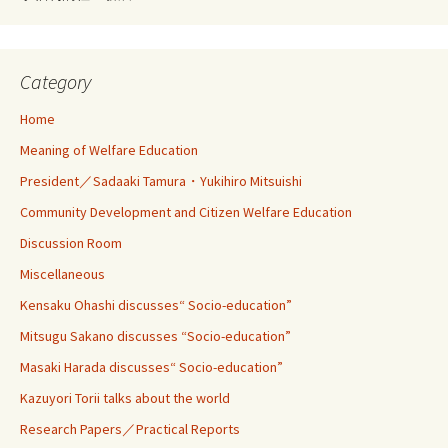
Category
Home
Meaning of Welfare Education
President／Sadaaki Tamura・Yukihiro Mitsuishi
Community Development and Citizen Welfare Education
Discussion Room
Miscellaneous
Kensaku Ohashi discusses“ Socio-education”
Mitsugu Sakano discusses “Socio-education”
Masaki Harada discusses“ Socio-education”
Kazuyori Torii talks about the world
Research Papers／Practical Reports