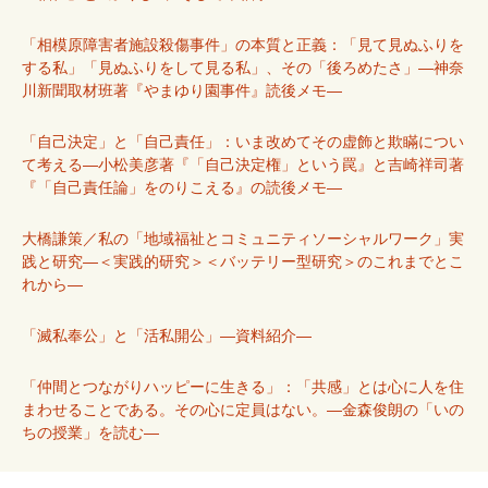
「相模原障害者施設殺傷事件」の本質と正義：「見て見ぬふりを
する私」「見ぬふりをして見る私」、その「後ろめたさ」―神奈
川新聞取材班著『やまゆり園事件』読後メモ―
「自己決定」と「自己責任」：いま改めてその虚飾と欺瞞につい
て考える―小松美彦著『「自己決定権」という罠』と吉崎祥司著
『「自己責任論」をのりこえる』の読後メモ―
大橋謙策／私の「地域福祉とコミュニティソーシャルワーク」実
践と研究―＜実践的研究＞＜バッテリー型研究＞のこれまでとこ
れから―
「滅私奉公」と「活私開公」―資料紹介―
「仲間とつながりハッピーに生きる」：「共感」とは心に人を住
まわせることである。その心に定員はない。―金森俊朗の「いの
ちの授業」を読む―