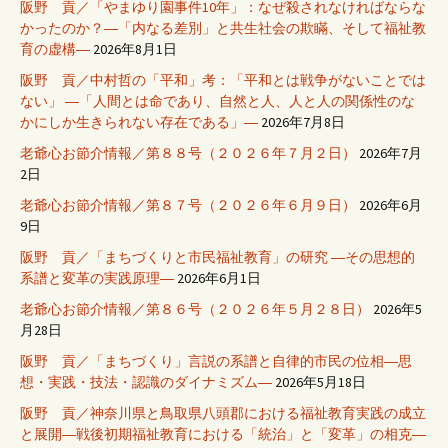
阪野 貢／「やまゆり園事件10年」：なぜ殺されなければならな
かったのか？―「内なる差別」と共生社会の欺瞞、そして福祉教
育の虚構―
2026年8月1日
阪野 貢／中村哲の「平和」考：「平和とは戦争がないことでは
ない」 ―「人間とは命であり、自然と人、人と人の関係性のな
かにしか生きられない存在である」―
2026年7月8日
老爺心お節介情報／第８８号（２０２６年７月２日）
2026年7月
2日
老爺心お節介情報／第８７号（２０２６年６月９日）
2026年6月
9日
阪野 貢／「まちづくりと市民福祉教育」の研究 ―その思想的
系譜と変革の実践原理―
2026年6月1日
老爺心お節介情報／第８６号（２０２６年５月２８日）
2026年5
月28日
阪野 貢／「まちづくり」言説の系譜と自律的市民の位相―思
想・実践・技法・認識のダイナミズム―
2026年5月18日
阪野 貢／神奈川県と鳥取県八頭郡における福祉教育実践の成立
と展開―戦後初期福祉教育における「統治」と「変革」の相克―