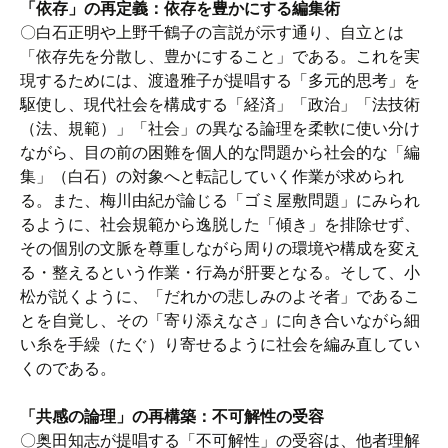
「依存」の再定義：依存を豊かにする編集術
〇白石正明や上野千鶴子の言説が示す通り、自立とは
「依存先を分散し、豊かにすること」である。これを実
現するためには、渡邉雅子が提唱する「多元的思考」を
駆使し、現代社会を構成する「経済」「政治」「法技術
（法、規範）」「社会」の異なる論理を柔軟に使い分け
ながら、目の前の困難を個人的な問題から社会的な「編
集」（白石）の対象へと転記していく作業が求められ
る。また、梅川由紀が論じる「ゴミ屋敷問題」にみられ
るように、社会規範から逸脱した「傾き」を排除せず、
その個別の文脈を尊重しながら周りの環境や構成を変え
る・整えるという作業・行為が肝要となる。そして、小
松が説くように、「だれかの悲しみのよそ者」であるこ
とを自覚し、その「寄り添えなさ」に向き合いながら細
い糸を手繰（たぐ）り寄せるように社会を編み直してい
くのである。
「共感の論理」の再構築：不可解性の受容
〇奥田知志が提唱する「不可解性」の受容は、他者理解