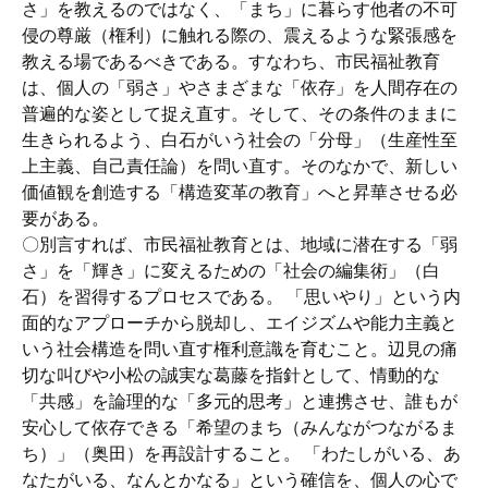
さ」を教えるのではなく、「まち」に暮らす他者の不可
侵の尊厳（権利）に触れる際の、震えるような緊張感を
教える場であるべきである。すなわち、市民福祉教育
は、個人の「弱さ」やさまざまな「依存」を人間存在の
普遍的な姿として捉え直す。そして、その条件のままに
生きられるよう、白石がいう社会の「分母」（生産性至
上主義、自己責任論）を問い直す。そのなかで、新しい
価値観を創造する「構造変革の教育」へと昇華させる必
要がある。
〇別言すれば、市民福祉教育とは、地域に潜在する「弱
さ」を「輝き」に変えるための「社会の編集術」（白
石）を習得するプロセスである。 「思いやり」という内
面的なアプローチから脱却し、エイジズムや能力主義と
いう社会構造を問い直す権利意識を育むこと。辺見の痛
切な叫びや小松の誠実な葛藤を指針として、情動的な
「共感」を論理的な「多元的思考」と連携させ、誰もが
安心して依存できる「希望のまち（みんながつながるま
ち）」（奥田）を再設計すること。 「わたしがいる、あ
なたがいる、なんとかなる」という確信を、個人の心で