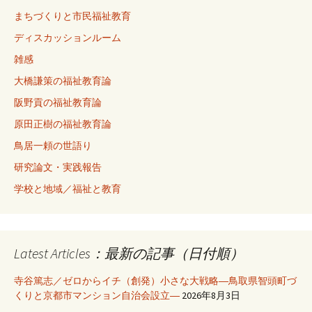
まちづくりと市民福祉教育
ディスカッションルーム
雑感
大橋謙策の福祉教育論
阪野貢の福祉教育論
原田正樹の福祉教育論
鳥居一頼の世語り
研究論文・実践報告
学校と地域／福祉と教育
Latest Articles：最新の記事（日付順）
寺谷篤志／ゼロからイチ（創発）小さな大戦略―鳥取県智頭町づ
くりと京都市マンション自治会設立―
2026年8月3日