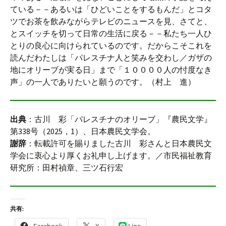
ている－－あるいは「ひどいことをするもんだ」とコタ
ツでお茶を飲みながらテレビのニュースを見、さてと、
とスイッチを切って日常の生活に戻る－－私たち一人ひ
とりの良心に向けられているのです。だからこそこれを
読んだわたしは「パレスチナ人と笑みを交わし／ガザの
地にオリーブが実る日」まで「１００００人の忖度なき
声」の一人でありたいと願うのです。（村上 進）
出典
：古川 彩「パレスチナのオリーブ」『農民文学』
第338号（2025，1）、日本農民文学会。
謝辞
：転載許可を賜りました古川 彩さんと日本農民文
学会に衷心より厚くお礼申し上げます。／市民福祉教育
研究所：田村禎章、三ツ石行宏
共有: