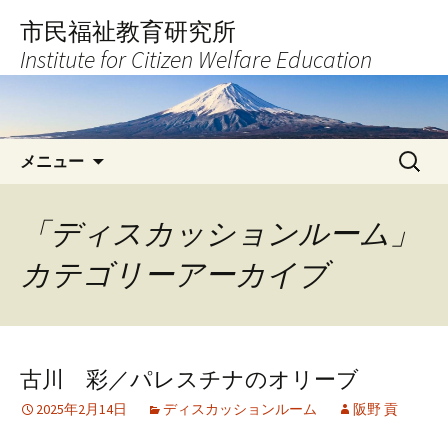
コ
市民福祉教育研究所
ン
Institute for Citizen Welfare Education
テ
ン
ツ
へ
検
ス
メニュー
索:
キ
ッ
「ディスカッションルーム」
プ
カテゴリーアーカイブ
古川 彩／パレスチナのオリーブ
2025年2月14日
ディスカッションルーム
阪野 貢