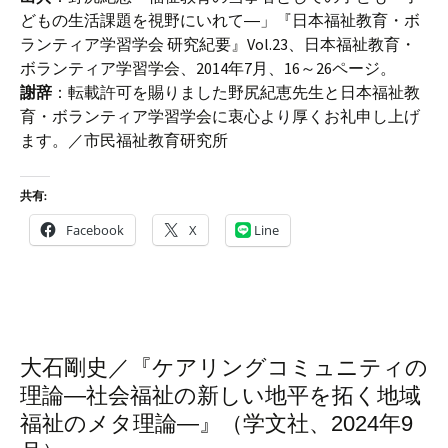
どもの生活課題を視野にいれて―」『日本福祉教育・ボ
ランティア学習学会 研究紀要』Vol.23、日本福祉教育・
ボランティア学習学会、2014年7月、16～26ページ。
謝辞
：転載許可を賜りました野尻紀恵先生と日本福祉教
育・ボランティア学習学会に衷心より厚くお礼申し上げ
ます。／市民福祉教育研究所
共有:
Facebook
X
Line
大石剛史／『ケアリングコミュニティの
理論―社会福祉の新しい地平を拓く地域
福祉のメタ理論―』（学文社、2024年9