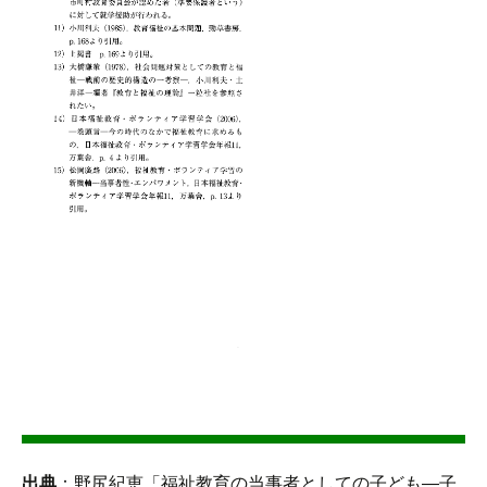
出典
：野尻紀恵「福祉教育の当事者としての子ども―子