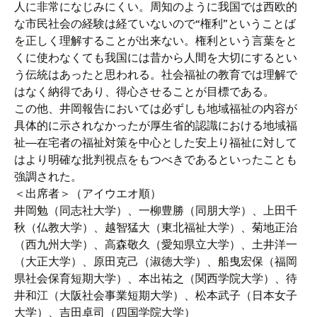
人に非常になじみにくい。周知のように我国では西欧的
な市民社会の経験は経ていないので“権利”ということば
を正しく理解することが出来ない。権利という言葉をと
くに使わなくても我国には昔から人間を大切にするとい
う伝統はあったと思われる。社会福祉の教育では理解で
はなく納得であり、得心させることが目標である。
この他、井岡報告においては必ずしも地域福祉の内容が
具体的に示されなかったが厚生省的認識における地域福
祉―在宅者の福祉対策を中心とした安上り福祉に対して
はより明確な批判視点をもつべきであるといったことも
強調された。
＜出席者＞（アイウエオ順）
井岡勉（同志社大学）、一柳豊勝（同朋大学）、上田千
秋（仏教大学）、越智猛大（東北福祉大学）、菊地正治
（西九州大学）、高森敬久（愛知県立大学）、土井洋一
（大正大学）、原田克己（淑徳大学）、船曳宏保（福岡
県社会保育短期大学）、本出祐之（関西学院大学）、待
井和江（大阪社会事業短期大学）、松本武子（日本女子
大学）、吉田卓司（四国学院大学）