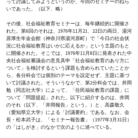
って討議してみようというのが、今回のセミナーのねら
いであった。（以下、略）
その後、社会福祉教育セミナーは、毎年継続的に開催さ
れた。第6回のそれは、1976年11月21、22日の両日、湯河
原厚生年金会館（神奈川県湯河原町）で「今日の社会状
況に社会福祉教育はいかに応えるか」という主題のもと
に開催された。そこでは、1976年11月8日に発表された中
央社会福祉審議会の意見具申「社会福祉教育のあり方に
ついて」を検討するという課題も含められていたことか
ら、各分科会では個別のテーマを設定せず、主題に基づ
いて討議された。そういうなかで、第2分科会では、井岡
勉（同志社大学）によって、「住民福祉教育の課題」に
ついて「問題提起」された。以下に紹介するのは、井岡
のそれ（以下、「井岡報告」という。）と、高森敬久
（愛知県立大学）による「討議要約」である。なお、会
長・松本武子は、「セミナー報告書」（1977年3月31日）
の「はしがき」のなかで次のように述べている。