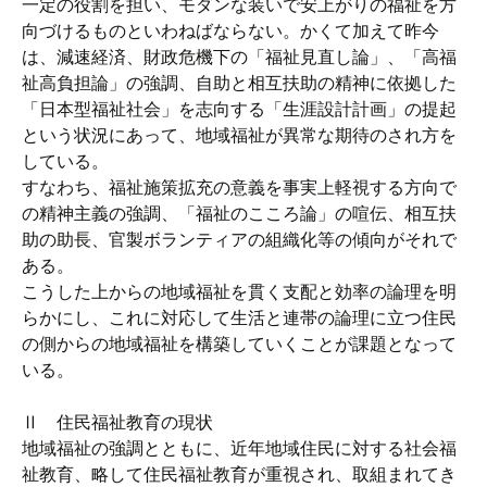
一定の役割を担い、モダンな装いで安上がりの福祉を方
向づけるものといわねばならない。かくて加えて昨今
は、減速経済、財政危機下の「福祉見直し論」、「高福
祉高負担論」の強調、自助と相互扶助の精神に依拠した
「日本型福祉社会」を志向する「生涯設計計画」の提起
という状況にあって、地域福祉が異常な期待のされ方を
している。
すなわち、福祉施策拡充の意義を事実上軽視する方向で
の精神主義の強調、「福祉のこころ論」の喧伝、相互扶
助の助長、官製ボランティアの組織化等の傾向がそれで
ある。
こうした上からの地域福祉を貫く支配と効率の論理を明
らかにし、これに対応して生活と連帯の論理に立つ住民
の側からの地域福祉を構築していくことが課題となって
いる。
Ⅱ 住民福祉教育の現状
地域福祉の強調とともに、近年地域住民に対する社会福
祉教育、略して住民福祉教育が重視され、取組まれてき