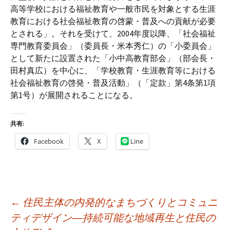
高等学校における福祉教育や一般市民を対象とする生涯
教育における社会福祉教育の啓蒙・普及への貢献が必要
とされる」。それを受けて、2004年度以降、「社会福祉
専門教育委員会」（委員長・米本秀仁）の「小委員会」
として新たに設置された「小中高教育部会」（部会長・
田村真広）を中心に、「学校教育・生涯教育等における
社会福祉教育の啓発・普及活動」（「定款」第4条第1項
第1号）が展開されることになる。
共有:
Facebook
X
Line
投
←
住民主体の内発的なまちづくりとコミュニ
稿
ティデザイン―持続可能な地域再生と住民の
ナ