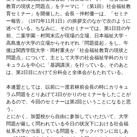
教育の現状と問題点」をテーマに「（第1回）社会福祉教
育セミナー」を開催した。会長・仲村優一は、「セミナ
ー報告」（1972年11月1日）の挨拶文のなかで次のように
述べている。ちなみに、そのセミナーでは、第1日目の午
前、二葉学園・村岡末広が現場の立場、日本福祉大学・
高島進が大学の立場からそれぞれ「問題提起」をし、午
後は関西学院大学・岡村重夫が「社会福祉教育の現状と
問題点」について、主として大学の社会福祉学科のカリ
キュラムを中心に「基調講演」を行っている。そのあと
は、第2日目にかけて分科会と全体会がもたれている。
本連盟としては、以前に一度若林前会長の時にカリキュ
ラム問題をとりあげて2日がかりのセミナーをしたことが
あるので、今回のセミナーは第2回ということになると思
う。
とにかく、加盟校から自由に参加していただいて、大学
問題が厳しく問われている今日の状況下における社会福
祉系大学が当面している問題を、ザックバランに出しあ