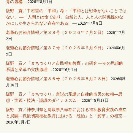
育の虚構―
2026年8月1日
阪野 貢／中村哲の「平和」考：「平和とは戦争がないことでは
ない」 ―「人間とは命であり、自然と人、人と人の関係性のな
かにしか生きられない存在である」―
2026年7月8日
老爺心お節介情報／第８８号（２０２６年７月２日）
2026年7月
2日
老爺心お節介情報／第８７号（２０２６年６月９日）
2026年6月
9日
阪野 貢／「まちづくりと市民福祉教育」の研究 ―その思想的
系譜と変革の実践原理―
2026年6月1日
老爺心お節介情報／第８６号（２０２６年５月２８日）
2026年5
月28日
阪野 貢／「まちづくり」言説の系譜と自律的市民の位相―思
想・実践・技法・認識のダイナミズム―
2026年5月18日
阪野 貢／神奈川県と鳥取県八頭郡における福祉教育実践の成立
と展開―戦後初期福祉教育における「統治」と「変革」の相克―
2026年5月7日