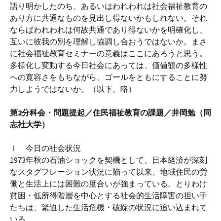
語り明かしたのち、あるいはわれわれは社会福祉教育の
あり方に共通なものを見出し得ないかもしれない。それ
ならばわれわれは何故共通であり得ないかを明確化し、
互いに彼我の別を理解し協調し合おうではないか。まさ
に社会福祉教育セミナーの意義はここにあろうと思う。
多様化し変動する今日社会にあっては、価値観の多様性
への寛容さをもちながら、ゴールをともにすることに努
力しようではないか。（以下、略）
第2分科会・問題提起／住民福祉教育の課題／井岡勉（同
志社大学）
Ⅰ 今日の社会状況
1973年秋の石油ショックを契機として、日本経済が深刻
なスタグフレーション状況に陥って以来、地域住民の労
働と生活上には困難の度合いが強まっている。とりわけ
貧困・低所得階層を中心とする社会的生活障害の担い手
たちは、緊迫した生活危機・破綻の状況に追い込まれて
いる。