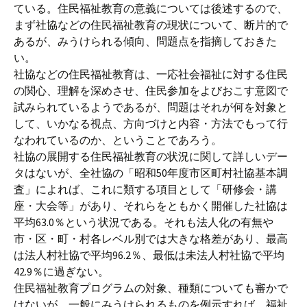
ている。住民福祉教育の意義については後述するので、
まず社協などの住民福祉教育の現状について、断片的で
あるが、みうけられる傾向、問題点を指摘しておきた
い。
社協などの住民福祉教育は、一応社会福祉に対する住民
の関心、理解を深めさせ、住民参加をよびおこす意図で
試みられているようであるが、問題はそれが何を対象と
して、いかなる視点、方向づけと内容・方法でもって行
なわれているのか、ということであろう。
社協の展開する住民福祉教育の状況に関して詳しいデー
タはないが、全社協の「昭和50年度市区町村社協基本調
査」によれば、これに類する項目として「研修会・講
座・大会等」があり、それらをともかく開催した社協は
平均63.0％という状況である。それも法人化の有無や
市・区・町・村各レベル別では大きな格差があり、最高
は法人村社協で平均96.2％、最低は未法人村社協で平均
42.9％に過ぎない。
住民福祉教育プログラムの対象、種類についても審かで
はないが、一般にみうけられるものを例示すれば、福祉