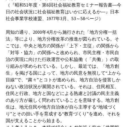
（『昭和51年度・第6回社会福祉教育セミナー報告書―今
日の社会状況に社会福祉教育はいかに応えるか―』日本
社会事業学校連盟、1977年3月、53～58ページ）
周知の通り、2000年4月から施行された「地方分権一括
法」等により、地方分権改革の推進が図られている。そ
こでは、中央と地方の関係が「上下・主従」の関係から
「対等・協力」の関係へと改められ、市民主権・市民自
治の実現に向けた行政運営や公私協働（「共働」）の取
り組みが求められている。しかし、最近では、「地方創
生」を掲げる国によって、地方の民意を無視して“上から
目線”で、“粛々”とコトが進められ、地方自治を侵害しか
ねない政治状況が展開されている。それは、住民相互、
住民と行政、地方と国などによる熟慮と討議の民主主義
のあり方が厳しく問われていることを意味する。地方創
生は、地元住民や地方自治体が自ら主導する“地域づく
り”とその担い手を育成する“教育づくり”を進め、それを
国が支えることから始まる。