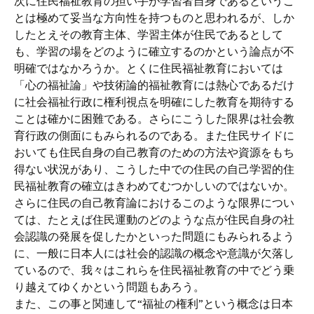
次に住民福祉教育の担い手が学習者自身であるというこ
とは極めて妥当な方向性を持つものと思われるが、しか
したとえその教育主体、学習主体が住民であるとして
も、学習の場をどのように確立するのかという論点が不
明確ではなかろうか。とくに住民福祉教育においては
「心の福祉論」や技術論的福祉教育には熱心であるだけ
に社会福祉行政に権利視点を明確にした教育を期待する
ことは確かに困難である。さらにこうした限界は社会教
育行政の側面にもみられるのである。また住民サイドに
おいても住民自身の自己教育のための方法や資源をもち
得ない状況があり、こうした中での住民の自己学習的住
民福祉教育の確立はきわめてむつかしいのではないか。
さらに住民の自己教育論におけるこのような限界につい
ては、たとえば住民運動のどのような点が住民自身の社
会認識の発展を促したかといった問題にもみられるよう
に、一般に日本人には社会的認識の概念や意識が欠落し
ているので、我々はこれらを住民福祉教育の中でどう乗
り越えてゆくかという問題もあろう。
また、この事と関連して“福祉の権利”という概念は日本