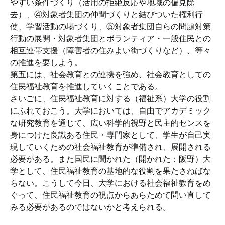
やすい条件づくり（活用の拒絶反応や地域の偏見除
去）、④対象者集団の仲間づくりと結びついた権利行
使、学習活動の場づくり、⑤対象者集団自らの問題対策
行動の展開・対象者集団とボランティア・一般住民との
相互連帯支援（障害者の住みよい街づくりなど）、等々
の推進を要しよう。
第五には、社会教育との連携を強め、社会教育としての
住民福祉教育を推進していくことである。
さいごに、住民福祉教育に対する（福祉系）大学の役割
にふれておこう。大学においては、自由でアカデミック
な研究教育を通じて、広い科学的視野と民主的センスを
身につけた良識ある住民・専門家として、学生が自己実
現していくための社会福祉教育が準備され、展開される
必要がある。また国民に聞かれた（開かれた：阪野）大
学として、住民福祉教育の基地的な役割を果たさねばな
らない。こうして今日、大学における社会福祉教育をめ
ぐって、住民福祉教育の視点からあらためて問い直して
みる必要があるのではないかと考えられる。