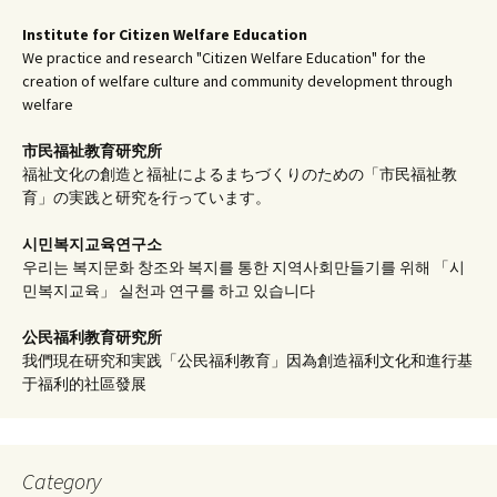
Institute for Citizen Welfare Education
We practice and research "Citizen Welfare Education" for the
creation of welfare culture and community development through
welfare
市民福祉教育研究所
福祉文化の創造と福祉によるまちづくりのための「市民福祉教
育」の実践と研究を行っています。
시민복지교육연구소
우리는 복지문화 창조와 복지를 통한 지역사회만들기를 위해 「시
민복지교육」 실천과 연구를 하고 있습니다
公民福利教育
研究所
我們現在研究和実践「公民福利教育」因為創造福利文化和進行基
于福利的社區發展
Category