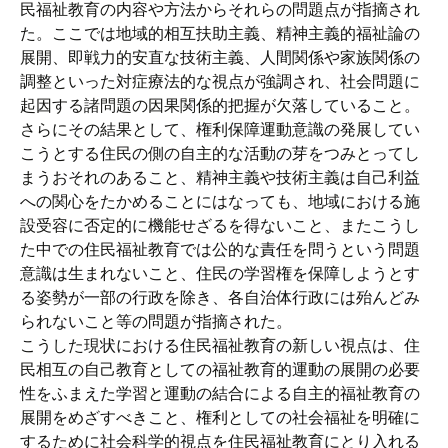
民福祉教育の内容や方法からそれらの問題点が指摘され
た。ここでは地域的相互扶助主義、精神主義的福祉論の
展開、即戦力的安直な技術主義、人間関係や家族関係の
調整といった対症療法的な視点が強調され、社会問題に
起因する諸問題の因果関係的把握が欠落していること。
さらにその結果として、権利保障運動意識の発展してい
こうとする住民の側の自主的な活動の芽をつみとってし
まうおそれのあること、精神主義や技術主義は自己利益
への関心をたかめることにはなっても、地域における施
設受容に否定的に機能せざるを得ないこと、またこうし
た中での住民福祉教育では公的な責任を問うという問題
意識は生まれないこと、住民の学習権を保障しようとす
る姿勢が一部の行政を除き、各自治体行政には殆んどみ
られないこと等の問題が指摘された。
こうした現状における住民福祉教育の新しい視点は、住
民相互の自己教育としての福祉教育的運動の展開の必要
性をふまえた学習と運動の結合による自主的福祉教育の
展開をめざすべきこと、権利としての社会福祉を明確に
するために社会科学的視点を住民福祉教育にとり入れる