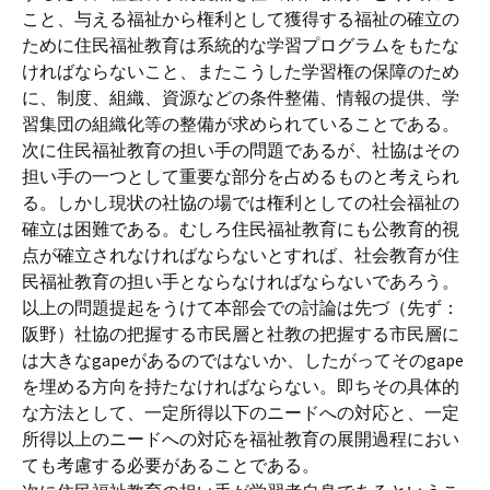
こと、与える福祉から権利として獲得する福祉の確立の
ために住民福祉教育は系統的な学習プログラムをもたな
ければならないこと、またこうした学習権の保障のため
に、制度、組織、資源などの条件整備、情報の提供、学
習集団の組織化等の整備が求められていることである。
次に住民福祉教育の担い手の問題であるが、社協はその
担い手の一つとして重要な部分を占めるものと考えられ
る。しかし現状の社協の場では権利としての社会福祉の
確立は困難である。むしろ住民福祉教育にも公教育的視
点が確立されなければならないとすれば、社会教育が住
民福祉教育の担い手とならなければならないであろう。
以上の問題提起をうけて本部会での討論は先づ（先ず：
阪野）社協の把握する市民層と社教の把握する市民層に
は大きなgapeがあるのではないか、したがってそのgape
を埋める方向を持たなければならない。即ちその具体的
な方法として、一定所得以下のニードへの対応と、一定
所得以上のニードへの対応を福祉教育の展開過程におい
ても考慮する必要があることである。