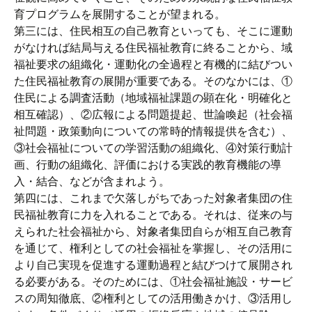
育プログラムを展開することが望まれる。
第三には、住民相互の自己教育といっても、そこに運動
がなければ結局与える住民福祉教育に終ることから、域
福祉要求の組織化・運動化の全過程と有機的に結びつい
た住民福祉教育の展開が重要である。そのなかには、①
住民による調査活動（地域福祉課題の顕在化・明確化と
相互確認）、②広報による問題提起、世論喚起（社会福
祉問題・政策動向についての常時的情報提供を含む）、
③社会福祉についての学習活動の組織化、④対策行動計
画、行動の組織化、評価における実践的教育機能の導
入・結合、などが含まれよう。
第四には、これまで欠落しがちであった対象者集団の住
民福祉教育に力を入れることである。それは、従来の与
えられた社会福祉から、対象者集団自らが相互自己教育
を通じて、権利としての社会福祉を掌握し、その活用に
より自己実現を促進する運動過程と結びつけて展開され
る必要がある。そのためには、①社会福祉施設・サービ
スの周知徹底、②権利としての活用働きかけ、③活用し