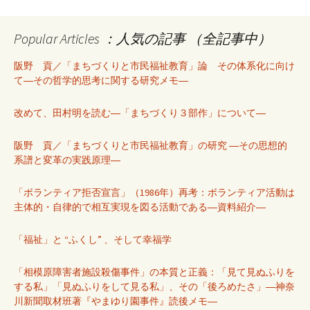
Popular Articles ：人気の記事 （全記事中）
阪野 貢／「まちづくりと市民福祉教育」論 その体系化に向け
て―その哲学的思考に関する研究メモ―
改めて、田村明を読む―「まちづくり３部作」について―
阪野 貢／「まちづくりと市民福祉教育」の研究 ―その思想的
系譜と変革の実践原理―
「ボランティア拒否宣言」（1986年）再考：ボランティア活動は
主体的・自律的で相互実現を図る活動である―資料紹介―
「福祉」と “ふくし” 、そして幸福学
「相模原障害者施設殺傷事件」の本質と正義：「見て見ぬふりを
する私」「見ぬふりをして見る私」、その「後ろめたさ」―神奈
川新聞取材班著『やまゆり園事件』読後メモ―