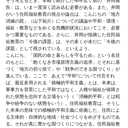
そう考えるとき、本稿で紹介した40年近く前の「井岡報
告」は、いま一度深く読み込む必要がある。また、井岡
がいう住民福祉教育の視点や論点は、こんにちの「地方
消滅の罠」（山下祐介）についての議論や平和・環境・
福祉・教育などをめぐる危機的状況においてこそ、必要
かつ重要なものである。さらに、井岡が指摘した住民福
祉教育の「今後の課題」は、その多くが未だに「今後の
課題」として残されている、といえよう。
こんにち、「国民の命と暮らしを守るため」という名目
のもとに、「飽くなき市場原理主義の追求」とそれに基
づく「地方の切り捨て」や「戦争のできる国づくり」が
進んでいる。ここで、あえて“平和”について付言すれ
ば、最近多用される「積極的平和主義」とは、本来は、
軍事力を背景にした平和ではなく、人権や福祉が保障さ
れた状態を志向する立場をいう（「消極的平和」とは戦
争や紛争のない状態をいう）。住民福祉教育は、そうし
た本来の意味での積極的平和主義に依拠した、住民によ
る主体的・自律的な地域・社会づくりをめざすものであ
る。それが真に豊かな国づくりにつながる。住民福祉教