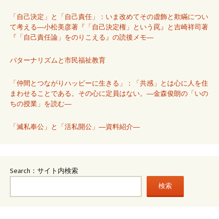
「自己決定」と「自己責任」：いま改めてその虚飾と欺瞞につい
て考える―小松美彦著『「自己決定権」という罠』と吉崎祥司著
『「自己責任論」をのりこえる』の読後メモ―
パターナリズムと市民福祉教育
「仲間とつながりハッピーに生きる」：「共感」とは心に人を住
まわせることである。その心に定員はない。―金森俊朗の「いの
ちの授業」を読む―
「滅私奉公」と「活私開公」―資料紹介―
Search：サイト内検索
検索