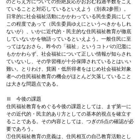
のとらえ方についての拒絶反応がおおむね過半数をこえ
ていることと対応しているといえよう（別表2参照）。
日常的に社会福祉活動にかかわっている民生委員にして
この程度であって（民生委員ゆえにというべきかもしれ
ないが）、いかに近代的・民主的な住民福祉教育が徹底
していないかを物語っているといえよう。一般住民に至
ってはなおさら、昨今の「福祉」というコトバの氾濫に
もかかわらず、社会福祉について正しい情報が知らされ
ていないし、その学習権が十分保障されているとはいい
難い。とりわけ、貧困・低所得者をはじめ社会福祉対象
者への住民福祉教育の機会がほとんど欠落していること
は大きな問題点である。
Ⅲ 今後の課題
住民福祉教育をめぐる今後の課題としては、まず第一に
その近代的・民主的あり方としての基本的視点を確立す
ることである。その内容としては、つぎの5点の確認が必
要であろう。
①住民福祉教育の意義は、住民相互の自己教育活動とし