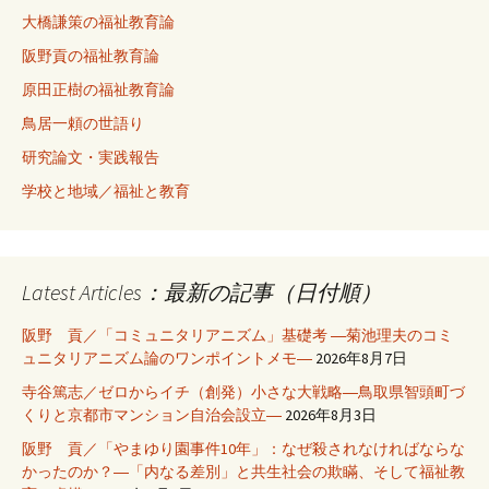
大橋謙策の福祉教育論
阪野貢の福祉教育論
原田正樹の福祉教育論
鳥居一頼の世語り
研究論文・実践報告
学校と地域／福祉と教育
Latest Articles：最新の記事（日付順）
阪野 貢／「コミュニタリアニズム」基礎考 ―菊池理夫のコミ
ュニタリアニズム論のワンポイントメモ―
2026年8月7日
寺谷篤志／ゼロからイチ（創発）小さな大戦略―鳥取県智頭町づ
くりと京都市マンション自治会設立―
2026年8月3日
阪野 貢／「やまゆり園事件10年」：なぜ殺されなければならな
かったのか？―「内なる差別」と共生社会の欺瞞、そして福祉教