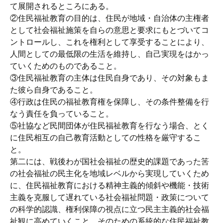
て展開されるところにある。
②住民福祉教育の目的は、住民が地域・自治体の主権者
として社会福祉施策を自らの意思と要求にもとづいてコ
ントロールし、これを権利として享受することにより、
人間としての最低限の生活を維持し、自己実現をはかっ
ていくためのものであること。
③住民福祉教育の主体は住民自身であり、その対象もま
た彼ら自身であること。
④行政は住民の福祉教育権を保障し、その条件整備を行
なう責任を負っていること。
⑤社協など民間団体が住民福祉教育を行なう場合、とく
に住民相互の自己教育活動としての性格を厳守するこ
と。
第二には、戦後わが国社会福祉の歴史的課題であった筈
の社会福祉の民主化を地域レベルから実現していくため
に、住民福祉教育における精神主義的傾斜や機能・技術
主義を克服して遅れている社会福祉問題・政策について
の科学的認識、権利保障の視点に立つ民主主義的社会福
祉観に高めていくこと、そのための系統的な住民福祉教