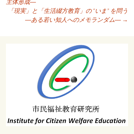
主体形成―
ビ
「現実」と「生活綴方教育」の “いま” を問う
ゲ
―ある若い知人へのメモランダム―
→
ー
シ
ョ
ン