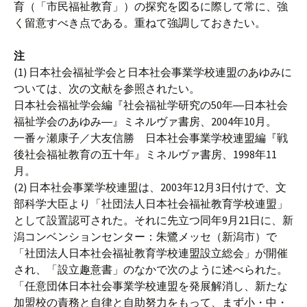
育（「市民福祉教育」）の探究を図るに際して常に、強
く留意すべき点である。重ねて強調しておきたい。
注
(1) 日本社会福祉学会と日本社会事業学校連盟のあゆみに
ついては、次の文献を参照されたい。
日本社会福祉学会編『社会福祉学研究の50年―日本社会
福祉学会のあゆみ―』ミネルヴァ書房、2004年10月。
一番ヶ瀬康子／大友信勝 日本社会事業学校連盟編『戦
後社会福祉教育の五十年』ミネルヴァ書房、1998年11
月。
(2) 日本社会事業学校連盟は、2003年12月3日付けで、文
部科学大臣より「社団法人日本社会福祉教育学校連盟」
として設置認可された。それに先立つ同年9月21日に、新
潟コンベンションセンター：朱鷺メッセ（新潟市）で
「社団法人日本社会福祉教育学校連盟設立総会」が開催
され、「設立趣意書」のなかで次のように述べられた。
「任意団体日本社会事業学校連盟を発展解消し、新たな
加盟校の責務と自律と自助努力をもって、まず小・中・