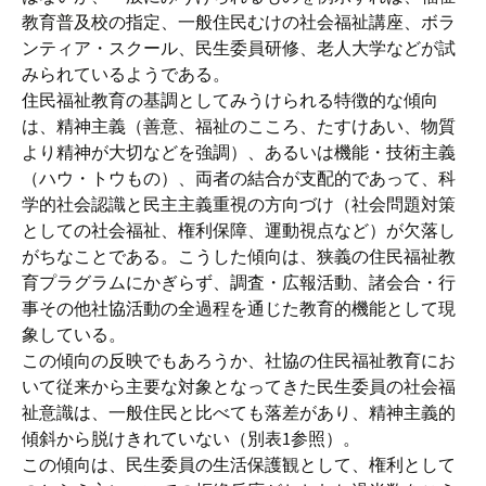
教育普及校の指定、一般住民むけの社会福祉講座、ボラ
ンティア・スクール、民生委員研修、老人大学などが試
みられているようである。
住民福祉教育の基調としてみうけられる特徴的な傾向
は、精神主義（善意、福祉のこころ、たすけあい、物質
より精神が大切などを強調）、あるいは機能・技術主義
（ハウ・トウもの）、両者の結合が支配的であって、科
学的社会認識と民主主義重視の方向づけ（社会問題対策
としての社会福祉、権利保障、運動視点など）が欠落し
がちなことである。こうした傾向は、狭義の住民福祉教
育プラグラムにかぎらず、調査・広報活動、諸会合・行
事その他社協活動の全過程を通じた教育的機能として現
象している。
この傾向の反映でもあろうか、社協の住民福祉教育にお
いて従来から主要な対象となってきた民生委員の社会福
祉意識は、一般住民と比べても落差があり、精神主義的
傾斜から脱けきれていない（別表1参照）。
この傾向は、民生委員の生活保護観として、権利として