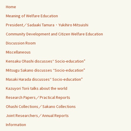
Home
Meaning of Welfare Education
President／Sadaaki Tamura・Yukihiro Mitsuishi
Community Development and Citizen Welfare Education
Discussion Room
Miscellaneous
Kensaku Ohashi discusses“ Socio-education”
Mitsugu Sakano discusses “Socio-education”
Masaki Harada discusses“ Socio-education”
Kazuyori Torii talks about the world
Research Papers／Practical Reports
Ohashi Collections／Sakano Collections
Joint Researchers／Annual Reports
Information