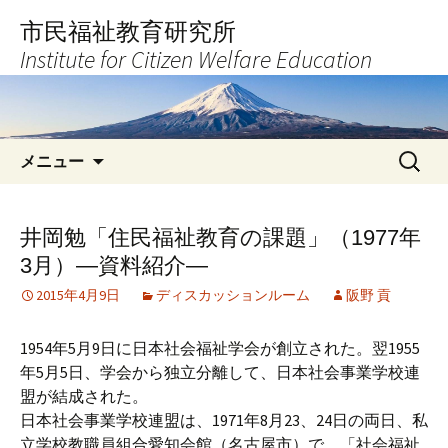
コ
市民福祉教育研究所
ン
Institute for Citizen Welfare Education
テ
ン
ツ
へ
検
ス
メニュー
索:
キ
ッ
プ
井岡勉「住民福祉教育の課題」（1977年
3月）―資料紹介―
2015年4月9日
ディスカッションルーム
阪野 貢
1954年5月9日に日本社会福祉学会が創立された。翌1955
年5月5日、学会から独立分離して、日本社会事業学校連
盟が結成された。
日本社会事業学校連盟は、1971年8月23、24日の両日、私
立学校教職員組合愛知会館（名古屋市）で、「社会福祉