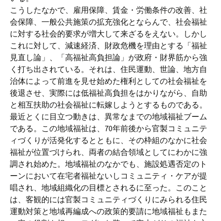
こうしたなかで、雇用保障、賃金・労働条件の改善、社
会保障、一般公共施策の拡充強化とならんで、社会福祉
に対する社会的要求が増大して来ざるをえない。しかし
これに対して、減速経済、財政危機を理由とする「福祉
見直し論」、「高福祉高負担論」が政府・財界筋から強
く打ち出されている。それは、住民運動、世論、地方自
治体によって前進を見せ始めた権利としての社会福祉を
後退させ、実際には低福祉高負担をはかりながら、自助
と相互扶助の社会福祉に転嫁しようとするものである。
最近とくに目立つ動きは、異常なまでの地域福祉ブーム
である。この地域福祉は、70年前後から官製コミュニテ
ィづくりが活発化するとともに、その枠組のなかに社会
福祉が位置づけられ、両者の結合領域としてにわかに強
調され始めた。地域福祉のなかでも、施設処遇否定のト
ーンにおいて在宅者福祉ないしコミュニティ・ケアが提
唱され、地域組織化の目標とされるに至った。このこと
は、客観的には官製コミュニティづくりにみられる住民
運動対策と地域再編成への政策的要請に地域福祉もまた