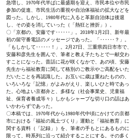
急増し、1970年代半ばに最盛期を迎え、市民本位や市民
参加の促進、市民生活の重視や自治体福祉の拡大などを
図った。しかし、1980年代に入ると革新自治体は後退
し、その姿を消していった（「熱狂と挫折」）。
〇「京都の、安藤です‥‥‥」。2018年1月2日、新年最
初の留守番電話のメッセージであった。「‥‥‥？」。
「もしかして‥‥‥！」。2月27日、三重県四日市市で、
安藤和彦先生を囲んで、筆者と教え子たちとで一献交わ
すことになった。昔話に花が咲くなかで、あの頃、安藤
先生から福祉教育に関して格別のご教示やご高配をいた
だいたことを再認識した。お互いに歳は重ねたものの、
いろいろな「記憶」がよみがえり、楽しいひと時であっ
た。心地よい京都弁と、多様な（社会事業史、児童福
祉、保育者養成等々）しかもシャープな切り口の話はあ
いかわらずであった。
〇本稿では、1970年代から1980年代中頃にかけての京都
市における「福祉の風土づくり」運動と「福祉教育」に
関する資料（「記録」）を、筆者の手もとにあるものに
限って、時系列に沿って紹介することにする。その多く