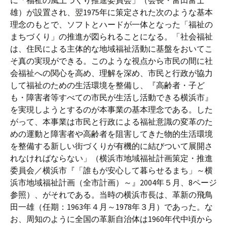
に「福祉の風土づくり推進委員会」（会長・富田富士
雄）が設置され、翌1975年に策定された次のような基本
理念のもとで、ソフトとハードが一体となった「福祉の
まちづくり」の推進が図られることになる。「社会福祉
は、住民による主体的な地域福祉活動に基盤をおいてこ
そ真の実現ができる。このような視点から市民の間に社
会福祉への関心を高め、理解を深め、市民と行政が協力
して福祉のための生活環境を整備し、『高齢者・子ど
も・障害者等すべての市民が生活し活動できる横浜市』
を実現しようとするのが本事業の基本理念である。した
がって、本事業は市民と行政による福祉意識の変革のた
めの運動と障害者や高齢者を阻害してきた物的生活環境
を整備する新しい街づくりが有機的に結びついて展開さ
れなければならない」（横浜市地域福祉計画策定・推進
委員会／横浜市『「誰もが安心して暮らせるまち」～横
浜市地域福祉計画（全市計画）～』2004年５月、8ページ
参照）、がそれである。当時の横浜市長は、革新の飛鳥
田一雄（任期：1963年４月～1978年３月）であった。な
お、周知のように全国の革新自治体は1960年代中頃から