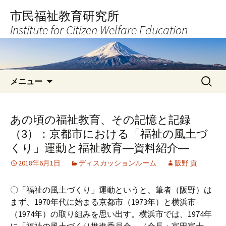
コ
市民福祉教育研究所
ン
Institute for Citizen Welfare Education
テ
ン
ツ
へ
検
ス
メニュー
索:
キ
ッ
プ
あの頃の福祉教育、その記憶と記録
（3）：京都市における「福祉の風土づ
くり」運動と福祉教育―資料紹介―
2018年6月1日
ディスカッションルーム
阪野 貢
〇「福祉の風土づくり」運動というと、筆者（阪野）は
まず、1970年代に始まる京都市（1973年）と横浜市
（1974年）の取り組みを思い出す。横浜市では、1974年