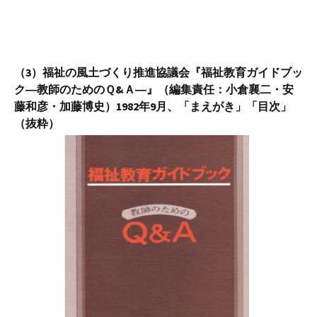
（3）福祉の風土づくり推進協議会『福祉教育ガイドブッ
ク―教師のためのＱ&Ａ―』（編集責任：小倉襄二・安
藤和彦・加藤博史）1982年9月、「まえがき」「目次」
（抜粋）