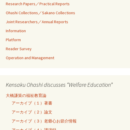
Research Papers／Practical Reports
Ohashi Collections／Sakano Collections
Joint Researchers／Annual Reports
Information
Platform
Reader Survey
Operation and Management
Kensaku Ohashi discusses “Welfare Education”
大橋謙策の福祉教育論
アーカイブ（１）著書
アーカイブ（２）論文
アーカイブ（３）老爺心お節介情報
アーカイブ（４）講演録