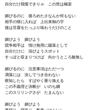
自分だけ我慢できりゃ この世は極楽
媚びるのに 後ろめたさなんか何もない
相手の懐に入れば 上出来御の字
後は甘露をたっぷり味わうだけのこと
媚びよう 媚びよう
競争相手は 情け無用に蹴落として
自分だけに 浴びようスポット
すっぽと収まりつけば 向かうところ敵無し
媚びるのに 注意事項はただ一つ
凋落には 決してつき合わない
察知したら すばやく乗り換える
この不義理と決断が いのち綱
このスリリングさが たまんない
媚びよう 媚びよう