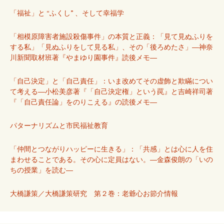
「福祉」と “ふくし” 、そして幸福学
「相模原障害者施設殺傷事件」の本質と正義：「見て見ぬふりを
する私」「見ぬふりをして見る私」、その「後ろめたさ」―神奈
川新聞取材班著『やまゆり園事件』読後メモ―
「自己決定」と「自己責任」：いま改めてその虚飾と欺瞞につい
て考える―小松美彦著『「自己決定権」という罠』と吉崎祥司著
『「自己責任論」をのりこえる』の読後メモ―
パターナリズムと市民福祉教育
「仲間とつながりハッピーに生きる」：「共感」とは心に人を住
まわせることである。その心に定員はない。―金森俊朗の「いの
ちの授業」を読む―
大橋謙策／大橋謙策研究 第２巻：老爺心お節介情報