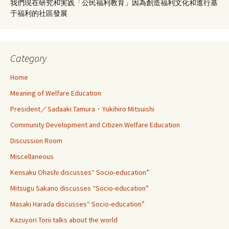
我們現在研究和実践「公民福利教育」因為創造福利文化和進行基
于福利的社區發展
Category
Home
Meaning of Welfare Education
President／Sadaaki Tamura・Yukihiro Mitsuishi
Community Development and Citizen Welfare Education
Discussion Room
Miscellaneous
Kensaku Ohashi discusses“ Socio-education”
Mitsugu Sakano discusses “Socio-education”
Masaki Harada discusses“ Socio-education”
Kazuyori Torii talks about the world