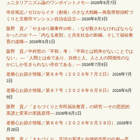
ュニタリアニズム論のワンポイントメモ―
2026年8月7日
寺谷篤志／ゼロからイチ（創発）小さな大戦略―鳥取県智頭町づ
くりと京都市マンション自治会設立―
2026年8月3日
阪野 貢／「やまゆり園事件10年」：なぜ殺されなければならな
かったのか？―「内なる差別」と共生社会の欺瞞、そして福祉教
育の虚構―
2026年8月1日
阪野 貢／中村哲の「平和」考：「平和とは戦争がないことでは
ない」 ―「人間とは命であり、自然と人、人と人の関係性のな
かにしか生きられない存在である」―
2026年7月8日
老爺心お節介情報／第８８号（２０２６年７月２日）
2026年7月
2日
老爺心お節介情報／第８７号（２０２６年６月９日）
2026年6月
9日
阪野 貢／「まちづくりと市民福祉教育」の研究 ―その思想的
系譜と変革の実践原理―
2026年6月1日
老爺心お節介情報／第８６号（２０２６年５月２８日）
2026年5
月28日
阪野 貢／「まちづくり」言説の系譜と自律的市民の位相―思