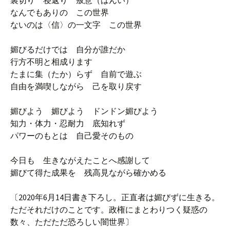
裏切り 寝返り 叛意（はんい）
なんでもありの この世界
ないのは〈信〉の一文字 この世界
媚びるだけでは 自分が誰だか
行方不明と相成ります
たまに集（たか）らず 自前で遊ぶ
自由を満喫しながら 己を取り戻す
媚びよう 媚びよう ドンドン媚びよう
知力・体力・忍耐力 底知れず
パワーのもとは 自己愛そのもの
今日も 生きながえたことへ感謝して
媚びて得た成果を 残高見ながら確かめる
〔2020年6月14日書き下ろし。正直者は媚びずに生きる。
ただそれだけのことです。政権にまとわりつく疑惑の
数々、ただただ恐ろしい闇世界〕