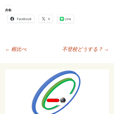
共有:
Facebook
X
Line
投
←
根比べ
不登校どうする？
→
稿
ナ
ビ
ゲ
ー
シ
ョ
ン