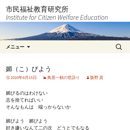
コ
市民福祉教育研究所
ン
Institute for Citizen Welfare Education
テ
ン
ツ
へ
検
ス
メニュー
索:
キ
ッ
プ
媚（こ）びよう
2020年6月15日
鳥居一頼の世語り
阪野 貢
媚びるのはわけない
志を捨てればいい
そんなもんは 端っからないか
媚びよう 媚びよう
好き嫌いなんて二の次 どうとでもなる