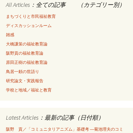
All Articles：全ての記事 （カテゴリー別）
まちづくりと市民福祉教育
ディスカッションルーム
雑感
大橋謙策の福祉教育論
阪野貢の福祉教育論
原田正樹の福祉教育論
鳥居一頼の世語り
研究論文・実践報告
学校と地域／福祉と教育
Latest Articles：最新の記事（日付順）
阪野 貢／「コミュニタリアニズム」基礎考 ―菊池理夫のコミ