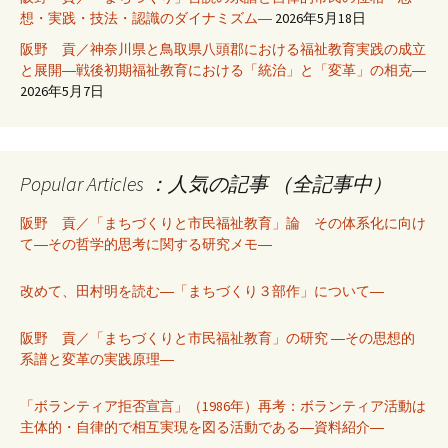
想・実践・技法・認識のダイナミズム―
2026年5月18日
阪野 貢／神奈川県と鳥取県八頭郡における福祉教育実践の成立
と展開―戦後初期福祉教育における「統治」と「変革」の相克―
2026年5月7日
Popular Articles ：人気の記事 （全記事中）
阪野 貢／「まちづくりと市民福祉教育」論 その体系化に向け
て―その哲学的思考に関する研究メモ―
改めて、田村明を読む―「まちづくり３部作」について―
阪野 貢／「まちづくりと市民福祉教育」の研究 ―その思想的
系譜と変革の実践原理―
「ボランティア拒否宣言」（1986年）再考：ボランティア活動は
主体的・自律的で相互実現を図る活動である―資料紹介―